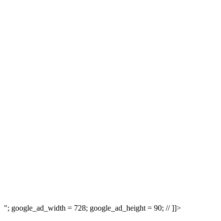
"; google_ad_width = 728; google_ad_height = 90; // ]]>