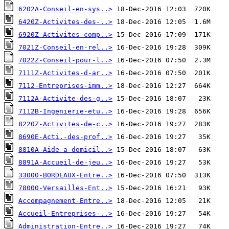
6202A-Conseil-en-sys..>
6420Z-Activites-des-..>
6920Z-Activites-comp..>
7021Z-Conseil-en-rel..>
7022Z-Conseil-pour-l..>
7111Z-Activites-d-ar..>
7112-Entreprises-imm..>
7112A-Activite-des-g..>
7112B-Ingenierie-etu..>
8220Z-Activites-de-c..>
8690E-Acti.-des-prof..>
8810A-Aide-a-domicil..>
8891A-Accueil-de-jeu..>
33000-BORDEAUX-Entre..>
78000-Versailles-Ent..>
Accompagnement-Entre..>
Accueil-Entreprises-..>
Administration-Entre..>