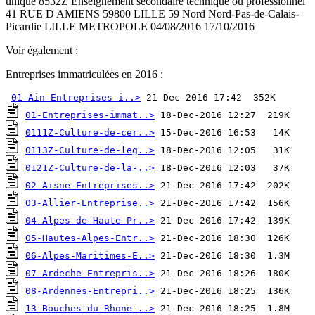
unique 8532Z Enseignement secondaire technique ou professionnel
41 RUE D AMIENS 59800 LILLE 59 Nord Nord-Pas-de-Calais-
Picardie LILLE METROPOLE 04/08/2016 17/10/2016
Voir également :
Entreprises immatriculées en 2016 :
01-Ain-Entreprises-i..>
01-Entreprises-immat..>
0111Z-Culture-de-cer..>
0113Z-Culture-de-leg..>
0121Z-Culture-de-la-..>
02-Aisne-Entreprises..>
03-Allier-Entreprise..>
04-Alpes-de-Haute-Pr..>
05-Hautes-Alpes-Entr..>
06-Alpes-Maritimes-E..>
07-Ardeche-Entrepris..>
08-Ardennes-Entrepri..>
13-Bouches-du-Rhone-..>