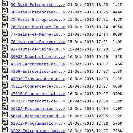
59-Nord-Entreprises-..>
60-Oise-Entreprises-..>
75-Paris-Entreprises..>
76-Seine-Maritime-En..>
77-Seine-et-Marne-En..>
78-Yvelines-Entrepri..>
92-Hauts-de-Seine-En..>
3900Z-Depollution-et..>
4332C-Agencement-de-..>
4399-Entreprises-imm..>
4399C-Travaux-de-mac..>
4511Z-Commerce-de-vo..>
4711B-Commerce-d-ali..>
4932Z-Transports-de-..>
5610A-Restauration-t..>
5610C-Restauration-d..>
6201Z-Programmation-..>
6202-Entreprises-imm..>