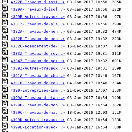
4322B-Travaux-d-inst..>
4329A-Travaux-d-isol..>
4329B-Autres-travaux..>
4331Z-Travaux-de-pla..>
4332A-Travaux-de-men..>
4332B-Travaux-de-men..>
4332C-Agencement-de-..>
4333Z-Travaux-de-rev..>
4334Z-Travaux-de-pei..>
4339Z-Autres-travaux..>
4391A-Travaux-de-cha..>
4391B-Travaux-de-cou..>
4399-Entreprises-imm..>
4399A-Travaux-d-etan..>
4399B-Travaux-de-mon..>
4399C-Travaux-de-mac..>
4399D-Autres-travaux..>
4399E-Location-avec-..>