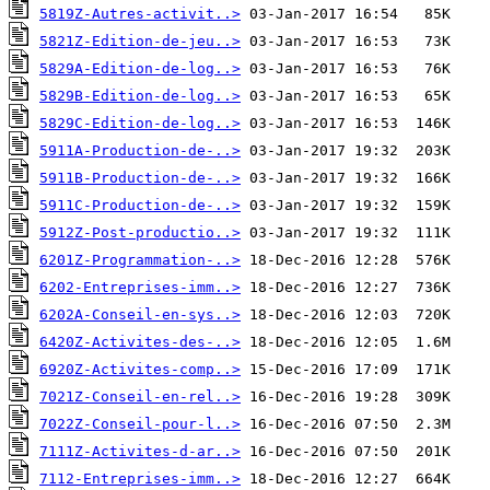
5819Z-Autres-activit..>
5821Z-Edition-de-jeu..>
5829A-Edition-de-log..>
5829B-Edition-de-log..>
5829C-Edition-de-log..>
5911A-Production-de-..>
5911B-Production-de-..>
5911C-Production-de-..>
5912Z-Post-productio..>
6201Z-Programmation-..>
6202-Entreprises-imm..>
6202A-Conseil-en-sys..>
6420Z-Activites-des-..>
6920Z-Activites-comp..>
7021Z-Conseil-en-rel..>
7022Z-Conseil-pour-l..>
7111Z-Activites-d-ar..>
7112-Entreprises-imm..>