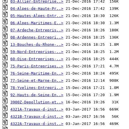
03-Allier-Entreprise..>
04-Alpes-de-Haute-Pr..>
05-Hautes-Alpes-Entr..>
06-Alpes-Maritimes-E..>
07-Ardeche-Entrepris..>
08-Ardennes-Entrepri..>
13-Bouches-du-Rhone-..>
59-Nord-Entreprises-..>
60-Oise-Entreprises-..>
75-Paris-Entreprises..>
76-Seine-Maritime-En..>
77-Seine-et-Marne-En..>
78-Yvelines-Entrepri..>
92-Hauts-de-Seine-En..>
3900Z-Depollution-et..>
4321A-Travaux-d-inst..>
4321B-Travaux-d-inst..>
4322A-Travaux-d-inst..>