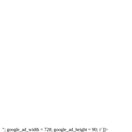
"; google_ad_width = 728; google_ad_height = 90; // ]]>