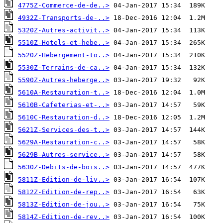
4775Z-Commerce-de-de..>
4932Z-Transports-de-..>
5320Z-Autres-activit..>
5510Z-Hotels-et-hebe..>
5520Z-Hebergement-to..>
5530Z-Terrains-de-ca..>
5590Z-Autres-heberge..>
5610A-Restauration-t..>
5610B-Cafeterias-et-..>
5610C-Restauration-d..>
5621Z-Services-des-t..>
5629A-Restauration-c..>
5629B-Autres-service..>
5630Z-Debits-de-bois..>
5811Z-Edition-de-liv..>
5812Z-Edition-de-rep..>
5813Z-Edition-de-jou..>
5814Z-Edition-de-rev..>