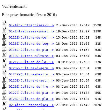
Voir également :
Entreprises immatriculées en 2016 :
01-Ain-Entreprises-i..>
01-Entreprises-immat..>
0111Z-Culture-de-cer..>
0113Z-Culture-de-leg..>
0116Z-Culture-de-pla..>
0119Z-Autres-culture..>
0121Z-Culture-de-la-..>
0123Z-Culture-d-agru..>
0124Z-Culture-de-fru..>
0125Z-Culture-d-autr..>
0126Z-Culture-de-fru..>
0127Z-Culture-de-pla..>
0128Z-Culture-de-pla..>
02-Aisne-Entreprises..>