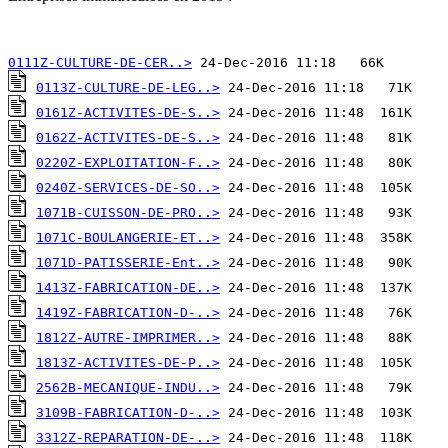
0111Z-CULTURE-DE-CER..>
0113Z-CULTURE-DE-LEG..>
0161Z-ACTIVITES-DE-S..>
0162Z-ACTIVITES-DE-S..>
0220Z-EXPLOITATION-F..>
0240Z-SERVICES-DE-SO..>
1071B-CUISSON-DE-PRO..>
1071C-BOULANGERIE-ET..>
1071D-PATISSERIE-Ent..>
1413Z-FABRICATION-DE..>
1419Z-FABRICATION-D-..>
1812Z-AUTRE-IMPRIMER..>
1813Z-ACTIVITES-DE-P..>
2562B-MECANIQUE-INDU..>
3109B-FABRICATION-D-..>
3312Z-REPARATION-DE-..>