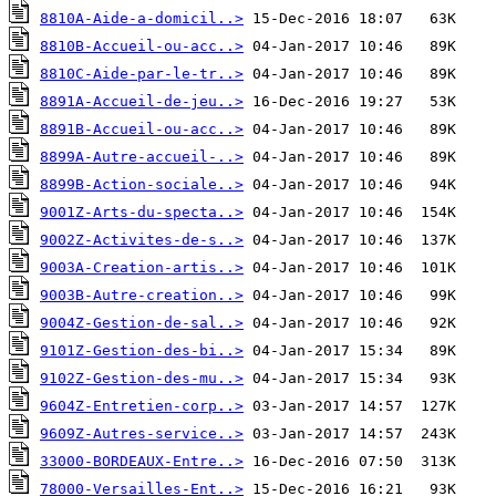
8810A-Aide-a-domicil..>
8810B-Accueil-ou-acc..>
8810C-Aide-par-le-tr..>
8891A-Accueil-de-jeu..>
8891B-Accueil-ou-acc..>
8899A-Autre-accueil-..>
8899B-Action-sociale..>
9001Z-Arts-du-specta..>
9002Z-Activites-de-s..>
9003A-Creation-artis..>
9003B-Autre-creation..>
9004Z-Gestion-de-sal..>
9101Z-Gestion-des-bi..>
9102Z-Gestion-des-mu..>
9604Z-Entretien-corp..>
9609Z-Autres-service..>
33000-BORDEAUX-Entre..>
78000-Versailles-Ent..>