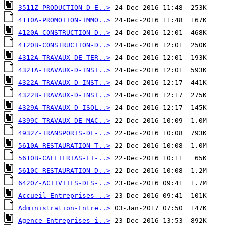
3511Z-PRODUCTION-D-E..>
4110A-PROMOTION-IMMO..>
4120A-CONSTRUCTION-D..>
4120B-CONSTRUCTION-D..>
4312A-TRAVAUX-DE-TER..>
4321A-TRAVAUX-D-INST..>
4322A-TRAVAUX-D-INST..>
4322B-TRAVAUX-D-INST..>
4329A-TRAVAUX-D-ISOL..>
4399C-TRAVAUX-DE-MAC..>
4932Z-TRANSPORTS-DE-..>
5610A-RESTAURATION-T..>
5610B-CAFETERIAS-ET-..>
5610C-RESTAURATION-D..>
6420Z-ACTIVITES-DES-..>
Accueil-Entreprises-..>
Administration-Entre..>
Agence-Entreprises-i..>