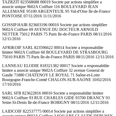
TAZRZIT 823568688 00019 Societe par actions simplifiee a
associe unique 9602A Coiffure 116 BOULEVARD JEAN
ALLEMANE 95100 ARGENTEUIL 95 Val-d'Oise Ile-de-France
PONTOISE 07/11/2016 11/11/2016
GOSSIP HAIR 823603196 00010 Societe par actions simplifiee
9602A Coiffure 69 AVENUE DU DOCTEUR ARNOLD
NETTER 75012 PARIS 75 Paris Ile-de-France PARIS 08/11/2016
12/11/2016
AFRIKOIF SARL 823596622 00014 Societe a responsabilite
limitee 9602A Coiffure 60 BOULEVARD DE STRASBOURG
75010 PARIS 75 Paris Ile-de-France PARIS 08/11/2016 12/11/2016
LANNEAU ELODIE 818321382 00017 Societe a responsabilite
limitee a associe unique 9602A Coiffure 32 avenue General de
Gaulle 71880 CHATENOY LE ROYAL 71 Saône-et-Loire
Bourgogne-Franche-Comté CHALON-SUR-SAONE 10/02/2016
17/10/2016
SARL SFB 823622816 00010 Societe a responsabilite limitee
9602A Coiffure 93 RUE CHARLES GIDE 93700 DRANCY 93
Seine-St-Denis Ile-de-France BOBIGNY 08/11/2016 12/11/2016
LAIDCOIF 822537775 00014 Societe par actions simplifiee a
associe unique 9602A Coiffure 3 SQUARE CLAUDE DEBUSSY