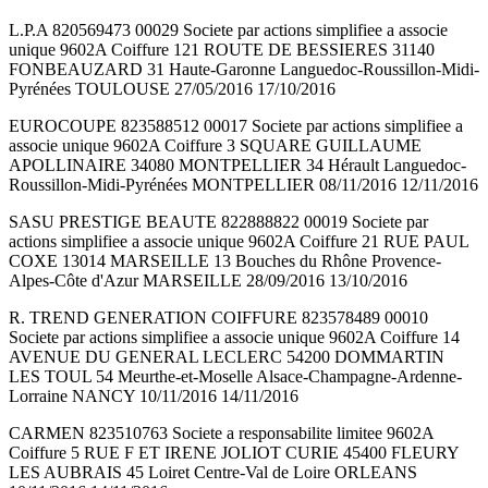
L.P.A 820569473 00029 Societe par actions simplifiee a associe
unique 9602A Coiffure 121 ROUTE DE BESSIERES 31140
FONBEAUZARD 31 Haute-Garonne Languedoc-Roussillon-Midi-
Pyrénées TOULOUSE 27/05/2016 17/10/2016
EUROCOUPE 823588512 00017 Societe par actions simplifiee a
associe unique 9602A Coiffure 3 SQUARE GUILLAUME
APOLLINAIRE 34080 MONTPELLIER 34 Hérault Languedoc-
Roussillon-Midi-Pyrénées MONTPELLIER 08/11/2016 12/11/2016
SASU PRESTIGE BEAUTE 822888822 00019 Societe par
actions simplifiee a associe unique 9602A Coiffure 21 RUE PAUL
COXE 13014 MARSEILLE 13 Bouches du Rhône Provence-
Alpes-Côte d'Azur MARSEILLE 28/09/2016 13/10/2016
R. TREND GENERATION COIFFURE 823578489 00010
Societe par actions simplifiee a associe unique 9602A Coiffure 14
AVENUE DU GENERAL LECLERC 54200 DOMMARTIN
LES TOUL 54 Meurthe-et-Moselle Alsace-Champagne-Ardenne-
Lorraine NANCY 10/11/2016 14/11/2016
CARMEN 823510763 Societe a responsabilite limitee 9602A
Coiffure 5 RUE F ET IRENE JOLIOT CURIE 45400 FLEURY
LES AUBRAIS 45 Loiret Centre-Val de Loire ORLEANS