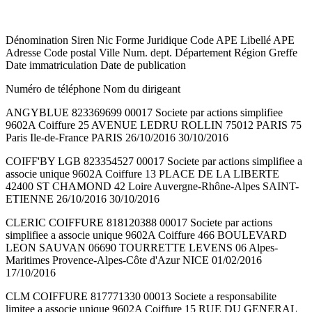
Dénomination Siren Nic Forme Juridique Code APE Libellé APE
Adresse Code postal Ville Num. dept. Département Région Greffe
Date immatriculation Date de publication
Numéro de téléphone Nom du dirigeant
ANGYBLUE 823369699 00017 Societe par actions simplifiee
9602A Coiffure 25 AVENUE LEDRU ROLLIN 75012 PARIS 75
Paris Ile-de-France PARIS 26/10/2016 30/10/2016
COIFF'BY LGB 823354527 00017 Societe par actions simplifiee a
associe unique 9602A Coiffure 13 PLACE DE LA LIBERTE
42400 ST CHAMOND 42 Loire Auvergne-Rhône-Alpes SAINT-
ETIENNE 26/10/2016 30/10/2016
CLERIC COIFFURE 818120388 00017 Societe par actions
simplifiee a associe unique 9602A Coiffure 466 BOULEVARD
LEON SAUVAN 06690 TOURRETTE LEVENS 06 Alpes-
Maritimes Provence-Alpes-Côte d'Azur NICE 01/02/2016
17/10/2016
CLM COIFFURE 817771330 00013 Societe a responsabilite
limitee a associe unique 9602A Coiffure 15 RUE DU GENERAL