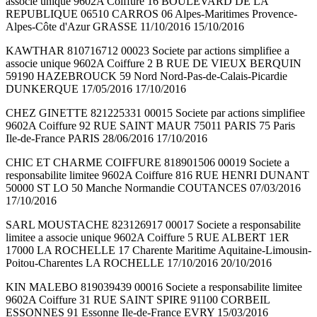
associe unique 9602A Coiffure 16 BOULEVARD DE LA
REPUBLIQUE 06510 CARROS 06 Alpes-Maritimes Provence-
Alpes-Côte d'Azur GRASSE 11/10/2016 15/10/2016
KAWTHAR 810716712 00023 Societe par actions simplifiee a
associe unique 9602A Coiffure 2 B RUE DE VIEUX BERQUIN
59190 HAZEBROUCK 59 Nord Nord-Pas-de-Calais-Picardie
DUNKERQUE 17/05/2016 17/10/2016
CHEZ GINETTE 821225331 00015 Societe par actions simplifiee
9602A Coiffure 92 RUE SAINT MAUR 75011 PARIS 75 Paris
Ile-de-France PARIS 28/06/2016 17/10/2016
CHIC ET CHARME COIFFURE 818901506 00019 Societe a
responsabilite limitee 9602A Coiffure 816 RUE HENRI DUNANT
50000 ST LO 50 Manche Normandie COUTANCES 07/03/2016
17/10/2016
SARL MOUSTACHE 823126917 00017 Societe a responsabilite
limitee a associe unique 9602A Coiffure 5 RUE ALBERT 1ER
17000 LA ROCHELLE 17 Charente Maritime Aquitaine-Limousin-
Poitou-Charentes LA ROCHELLE 17/10/2016 20/10/2016
KIN MALEBO 819039439 00016 Societe a responsabilite limitee
9602A Coiffure 31 RUE SAINT SPIRE 91100 CORBEIL
ESSONNES 91 Essonne Ile-de-France EVRY 15/03/2016