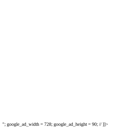
"; google_ad_width = 728; google_ad_height = 90; // ]]>