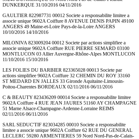
DUNKERQUE 31/10/2016 04/11/2016
GAULTIER 822987731 00012 Societe a responsabilite limitee a
associe unique 9602A Coiffure 8 AVENUE DENIS PAPIN 49100
ANGERS 49 Maine-et-Loire Pays-de-la-Loire ANGERS
10/10/2016 14/10/2016
MILONIVA 823009204 00012 Societe par actions simplifiee a
associe unique 9602A Coiffure RUE PIERRE SEMARD 03100
MONTLUCON 03 Allier Auvergne-Rhône-Alpes MONTLUCON
11/10/2016 15/10/2016
LES FOLIES DU BARBIER 823365028 00013 Societe par
actions simplifiee 9602A Coiffure 32 CHEMIN DU ROY 33160
ST MEDARD EN JALLES 33 Gironde Aquitaine-Limousin-
Poitou-Charentes BORDEAUX 02/11/2016 06/11/2016
C & BEAUTY 823436209 00014 Societe a responsabilite limitee
9602A Coiffure 4 RUE JEAN JAURES 51160 AY CHAMPAGNE
51 Marne Alsace-Champagne-Ardenne-Lorraine REIMS
02/11/2016 06/11/2016
SARL SEDUC'TIF 823034285 00010 Societe a responsabilite
limitee a associe unique 9602A Coiffure 62 RUE DU GENERAL
LECLERC 59280 ARMENTIERES 59 Nord Nord-Pas-de-Calais-