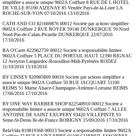
simplifiee a associe unique 9602A Coiffure 8 RUE DE L HOTEL
DE VILLE 85190 AIZENAY 85 Vendée Pays-de-la-Loire LA
ROCHE-SUR-YON 07/10/2016 13/10/2016
CATH AND CO 821669876 00012 Societe par actions simplifiee
9602A Coiffure 2 RUE ROYER 59140 DUNKERQUE 59 Nord
Nord-Pas-de-Calais-Picardie DUNKERQUE 22/07/2016
17/10/2016
BA O'Carre 822962759 00012 Societe a responsabilite limitee
9602A Coiffure 5 PLACE DU PORTAIL HAUT 12390 RIGNAC
12 Aveyron Languedoc-Roussillon-Midi-Pyrénées RODEZ
11/10/2016 15/10/2016
BY LINSEY 820985869 00016 Societe par actions simplifiee a
associe unique 9602A Coiffure 50 RUE JACQUART 51100
REIMS 51 Marne Alsace-Champagne-Ardenne-Lorraine REIMS
17/06/2016 17/10/2016
BY ONE WAY BARBER SHOP 822540910 00012 Societe a
responsabilite limitee a associe unique 9602A Coiffure 7 ALLEE
ANTOINE DE SAINT EXUPERY 93420 VILLEPINTE 93
Seine-St-Denis Ile-de-France BOBIGNY 15/09/2016 17/10/2016
BelaVida 819819368 00013 Societe a responsabilite limitee 9602A
Coiffure 33 RUE SAINT SPIRE 91100 CORBEIL ESSONNES