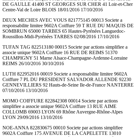
DE GAULLE 41400 ST GEORGES SUR CHER 41 Loir-et-Cher
Centre-Val de Loire BLOIS 18/01/2016 17/10/2016
DEUX MECHES AVEC VOUS 821775145 00013 Societe a
responsabilite limitee 9602A Coiffure 59 T RUE DU MAQUIS DE
SOMBRUN 65000 TARBES 65 Hautes-Pyrénées Languedoc-
Roussillon-Midi-Pyrénées TARBES 02/08/2016 17/10/2016
TUFAN TAG 822513180 00015 Societe par actions simplifiee a
associe unique 9602A Coiffure 16 RUE DE REIMS 51370
CHAMPIGNY 51 Marne Alsace-Champagne-Ardenne-Lorraine
REIMS 26/10/2016 30/10/2016
LUTH 822952016 00019 Societe a responsabilite limitee 9602A
Coiffure 7 PL DU PRESIDENT SALVADOR ALLENDE 92230
GENNEVILLIERS 92 Hauts-de-Seine Ile-de-France NANTERRE
07/10/2016 13/10/2016
MOMO COIFFURE 822842308 00014 Societe par actions
simplifiee a associe unique 9602A Coiffure 13 RUE AIME
COLLOMB 69003 LYON 69 Rhône Auvergne-Rhône-Alpes
LYON 29/09/2016 13/10/2016
NOE-ANNA 822830675 00010 Societe par actions simplifiee
9602A Coiffure 175 AVENUE DE LA CAPELETTE 13010