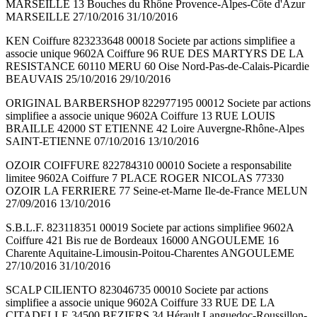
MARSEILLE 13 Bouches du Rhône Provence-Alpes-Côte d'Azur
MARSEILLE 27/10/2016 31/10/2016
KEN Coiffure 823233648 00018 Societe par actions simplifiee a
associe unique 9602A Coiffure 96 RUE DES MARTYRS DE LA
RESISTANCE 60110 MERU 60 Oise Nord-Pas-de-Calais-Picardie
BEAUVAIS 25/10/2016 29/10/2016
ORIGINAL BARBERSHOP 822977195 00012 Societe par actions
simplifiee a associe unique 9602A Coiffure 13 RUE LOUIS
BRAILLE 42000 ST ETIENNE 42 Loire Auvergne-Rhône-Alpes
SAINT-ETIENNE 07/10/2016 13/10/2016
OZOIR COIFFURE 822784310 00010 Societe a responsabilite
limitee 9602A Coiffure 7 PLACE ROGER NICOLAS 77330
OZOIR LA FERRIERE 77 Seine-et-Marne Ile-de-France MELUN
27/09/2016 13/10/2016
S.B.L.F. 823118351 00019 Societe par actions simplifiee 9602A
Coiffure 421 Bis rue de Bordeaux 16000 ANGOULEME 16
Charente Aquitaine-Limousin-Poitou-Charentes ANGOULEME
27/10/2016 31/10/2016
SCALP CILIENTO 823046735 00010 Societe par actions
simplifiee a associe unique 9602A Coiffure 33 RUE DE LA
CITADELLE 34500 BEZIERS 34 Hérault Languedoc-Roussillon-