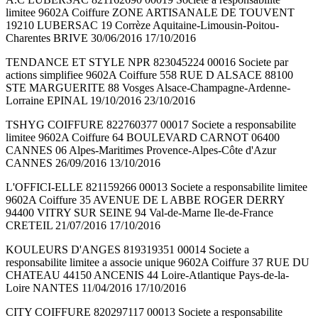
limitee 9602A Coiffure ZONE ARTISANALE DE TOUVENT
19210 LUBERSAC 19 Corrèze Aquitaine-Limousin-Poitou-
Charentes BRIVE 30/06/2016 17/10/2016
TENDANCE ET STYLE NPR 823045224 00016 Societe par
actions simplifiee 9602A Coiffure 558 RUE D ALSACE 88100
STE MARGUERITE 88 Vosges Alsace-Champagne-Ardenne-
Lorraine EPINAL 19/10/2016 23/10/2016
TSHYG COIFFURE 822760377 00017 Societe a responsabilite
limitee 9602A Coiffure 64 BOULEVARD CARNOT 06400
CANNES 06 Alpes-Maritimes Provence-Alpes-Côte d'Azur
CANNES 26/09/2016 13/10/2016
L'OFFICI-ELLE 821159266 00013 Societe a responsabilite limitee
9602A Coiffure 35 AVENUE DE L ABBE ROGER DERRY
94400 VITRY SUR SEINE 94 Val-de-Marne Ile-de-France
CRETEIL 21/07/2016 17/10/2016
KOULEURS D'ANGES 819319351 00014 Societe a
responsabilite limitee a associe unique 9602A Coiffure 37 RUE DU
CHATEAU 44150 ANCENIS 44 Loire-Atlantique Pays-de-la-
Loire NANTES 11/04/2016 17/10/2016
CITY COIFFURE 820297117 00013 Societe a responsabilite