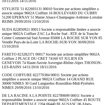
10/11/2016 14/11/2016
STYLISTE 51 822693131 00010 Societe par actions simplifiee a
associe unique 9602A Coiffure 16 BOULEVARD DU CUBRY
51200 EPERNAY 51 Marne Alsace-Champagne-Ardenne-Lorraine
REIMS 29/09/2016 13/10/2016
SUDA 822850921 00013 Societe a responsabilite limitee a associe
unique 9602A Coiffure ZAC La Roche Sud - RTE de la Tranche
Centre Commercial Sud Avenue 85000 LA ROCHE SUR YON 85
Vendée Pays-de-la-Loire LA ROCHE-SUR-YON 30/09/2016
13/10/2016
FARETO 823282371 00017 Societe par actions simplifiee 9602A
Coiffure 2 PLACE DU CRET 74160 ST JULIEN EN
GENEVOIS 74 Haute-Savoie Auvergne-Rhône-Alpes THONON-
LES-BAINS 14/11/2016 18/11/2016
CODE COIFFURE 822770384 00011 Societe par actions
simplifiee a associe unique 9602A Coiffure 14 GRAND RUE
30000 NIMES 30 Gard Languedoc-Roussillon-Midi-Pyrénées
NIMES 29/09/2016 13/10/2016
DE LA RACINE A LA POINTE 822789699 00011 Societe a
responsabilite limitee a associe unique 9602A Coiffure 45 ROUTE
DEPARTEMENTALE 2204 06440 BLAUSASC 06 Alpes-