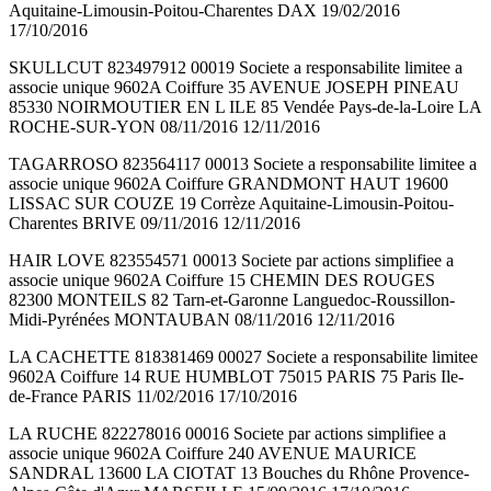
Aquitaine-Limousin-Poitou-Charentes DAX 19/02/2016
17/10/2016
SKULLCUT 823497912 00019 Societe a responsabilite limitee a
associe unique 9602A Coiffure 35 AVENUE JOSEPH PINEAU
85330 NOIRMOUTIER EN L ILE 85 Vendée Pays-de-la-Loire LA
ROCHE-SUR-YON 08/11/2016 12/11/2016
TAGARROSO 823564117 00013 Societe a responsabilite limitee a
associe unique 9602A Coiffure GRANDMONT HAUT 19600
LISSAC SUR COUZE 19 Corrèze Aquitaine-Limousin-Poitou-
Charentes BRIVE 09/11/2016 12/11/2016
HAIR LOVE 823554571 00013 Societe par actions simplifiee a
associe unique 9602A Coiffure 15 CHEMIN DES ROUGES
82300 MONTEILS 82 Tarn-et-Garonne Languedoc-Roussillon-
Midi-Pyrénées MONTAUBAN 08/11/2016 12/11/2016
LA CACHETTE 818381469 00027 Societe a responsabilite limitee
9602A Coiffure 14 RUE HUMBLOT 75015 PARIS 75 Paris Ile-
de-France PARIS 11/02/2016 17/10/2016
LA RUCHE 822278016 00016 Societe par actions simplifiee a
associe unique 9602A Coiffure 240 AVENUE MAURICE
SANDRAL 13600 LA CIOTAT 13 Bouches du Rhône Provence-