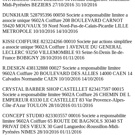
Midi-Pyrénées BEZIERS 27/10/2016 31/10/2016
DUNKHAIR 528795396 00050 Societe a responsabilite limitee a
associe unique 9602A Coiffure 208 BOULEVARD CARNOT
59420 MOUVAUX 59 Nord Nord-Pas-de-Calais-Picardie LILLE
METROPOLE 10/10/2016 14/10/2016
KISSI COIFFURE 823224266 00010 Societe par actions simplifiee
a associe unique 9602A Coiffure 1 AVENUE DU GENERAL
LECLERC 93250 VILLEMOMBLE 93 Seine-St-Denis Ile-de-
France BOBIGNY 28/10/2016 01/11/2016
R.DESIGN 438132888 00027 Societe a responsabilite limitee
9602A Coiffure 20 BOULEVARD DES ALLIES 14000 CAEN 14
Calvados Normandie CAEN 10/10/2016 14/10/2016
CRYSTAL BARBER SHOP CASTELLET 823417597 00015
Societe a responsabilite limitee 9602A Coiffure 26 CHEMIN DE L
EMPEREUR 83330 LE CASTELLET 83 Var Provence-Alpes-
Côte d'Azur TOULON 28/10/2016 01/11/2016
CONCEPT STUDIO 823303557 00016 Societe a responsabilite
limitee 9602A Coiffure 65 ROUTE DE BAGNOLS 30340 ST
PRIVAT DES VIEUX 30 Gard Languedoc-Roussillon-Midi-
Pyrénées NIMES 28/10/2016 01/11/2016