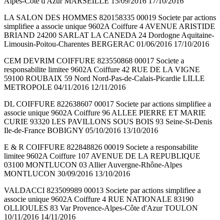
Alpes-Côte d'Azur MARSEILLE 15/09/2016 17/10/2016
LA SALON DES HOMMES 820158335 00019 Societe par actions
simplifiee a associe unique 9602A Coiffure 4 AVENUE ARISTIDE
BRIAND 24200 SARLAT LA CANEDA 24 Dordogne Aquitaine-
Limousin-Poitou-Charentes BERGERAC 01/06/2016 17/10/2016
CEM DEVRIM COIFFURE 823550868 00017 Societe a
responsabilite limitee 9602A Coiffure 42 RUE DE LA VIGNE
59100 ROUBAIX 59 Nord Nord-Pas-de-Calais-Picardie LILLE
METROPOLE 04/11/2016 12/11/2016
DL COIFFURE 822638607 00017 Societe par actions simplifiee a
associe unique 9602A Coiffure 96 ALLEE PIERRE ET MARIE
CURIE 93320 LES PAVILLONS SOUS BOIS 93 Seine-St-Denis
Ile-de-France BOBIGNY 05/10/2016 13/10/2016
E & R COIFFURE 822848826 00019 Societe a responsabilite
limitee 9602A Coiffure 107 AVENUE DE LA REPUBLIQUE
03100 MONTLUCON 03 Allier Auvergne-Rhône-Alpes
MONTLUCON 30/09/2016 13/10/2016
VALDACCI 823509989 00013 Societe par actions simplifiee a
associe unique 9602A Coiffure 4 RUE NATIONALE 83190
OLLIOULES 83 Var Provence-Alpes-Côte d'Azur TOULON
10/11/2016 14/11/2016