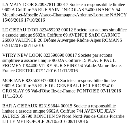
LA MAIN D'OR 820937811 00017 Societe a responsabilite limitee
9602A Coiffure 55 RUE SAINT NICOLAS 54000 NANCY 54
Meurthe-et-Moselle Alsace-Champagne-Ardenne-Lorraine NANCY
15/06/2016 17/10/2016
LE CISEAU D'OR 823459292 00012 Societe par actions simplifiee
a associe unique 9602A Coiffure 69 AVENUE SADI CARNOT
26000 VALENCE 26 Drôme Auvergne-Rhône-Alpes ROMANS
02/11/2016 06/11/2016
VITRY NEW LOOK 823590690 00017 Societe par actions
simplifiee a associe unique 9602A Coiffure 15 PLACE PAUL
FROMENT 94400 VITRY SUR SEINE 94 Val-de-Marne Ile-de-
France CRETEIL 07/11/2016 11/11/2016
MORJANE 823563937 00015 Societe a responsabilite limitee
9602A Coiffure 55 RUE DU GENERAL LECLERC 95410
GROSLAY 95 Val-d'Oise Ile-de-France PONTOISE 07/11/2016
11/11/2016
BAR A CISEAUX 823193644 00015 Societe a responsabilite
limitee a associe unique 9602A Coiffure 744 AVENUE JEAN
JAURES 59790 RONCHIN 59 Nord Nord-Pas-de-Calais-Picardie
LILLE METROPOLE 26/10/2016 08/11/2016