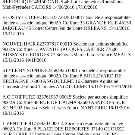
REPUBLIQUE 46150 CATUS 46 Lot Languedoc-Roussillon-
Midi-Pyrénées CAHORS 14/06/2016 17/10/2016
ELOSTYL COIFFURE 823723283 00011 Societe a responsabilite
limitee a associe unique 9602A Coiffure 33 GRANDE RUE 45150
JARGEAU 45 Loiret Centre-Val de Loire ORLEANS 15/11/2016
19/11/2016
NOUVEL HAIR 823707617 00010 Societe par actions simplifiee
9602A Coiffure 13 AVENUE JACQUES CARTIER 77600
BUSSY ST GEORGES 77 Seine-et-Marne Ile-de-France MEAUX
15/11/2016 19/11/2016
STYLE BY SOPHIE 823584925 00015 Societe a responsabilite
limitee a associe unique 9602A Coiffure 8 BOULEVARD DE
BRETAGNE 16000 ANGOULEME 16 Charente Aquitaine-
Limousin-Poitou-Charentes ANGOULEME 15/11/2016 19/11/2016
A C COIFFURE 823761937 00015 Societe par actions simplifiee
9602A Coiffure 48 RUE DE L ALMA 92600 ASNIERES SUR
SEINE 92 Hauts-de-Seine Ile-de-France NANTERRE 16/11/2016
19/11/2016
1 VENT'TIF 817589203 00014 Societe a responsabilite limitee
9602A Coiffure 5 PLACE DES DEPORTES 37140 CHOUZE
SUR LOIRE 37 Indre-et-Loire Centre-Val de Loire TOURS