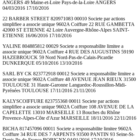
ANGERS 49 Maine-et-Loire Pays-de-la-Loire ANGERS
04/03/2016 17/10/2016
22 BARBER STREET 820971083 00010 Societe par actions
simplifiee a associe unique 9602A Coiffure 22 RUE GAMBETTA
42000 ST ETIENNE 42 Loire Auvergne-Rhône-Alpes SAINT-
ETIENNE 16/06/2016 17/10/2016
YALINE 804885812 00029 Societe a responsabilite limitee a
associe unique 9602A Coiffure 4 RUE DES AUGUSTINS 59190
HAZEBROUCK 59 Nord Nord-Pas-de-Calais-Picardie
DUNKERQUE 05/10/2016 13/10/2016
SARL BY CK 823772918 00012 Societe a responsabilite limitee a
associe unique 9602A Coiffure 48 AVENUE JEAN RIEUX 31500
TOULOUSE 31 Haute-Garonne Languedoc-Roussillon-Midi-
Pyrénées TOULOUSE 17/11/2016 21/11/2016
KALYSCOIFFURE 823755368 00011 Societe par actions
simplifiee a associe unique 9602A Coiffure 108 AVENUE DE LA
CAPELETTE 13010 MARSEILLE 13 Bouches du Rhône
Provence-Alpes-Côte d'Azur MARSEILLE 18/11/2016 22/11/2016
BICHA 817457096 00011 Societe a responsabilite limitee 9602A
Coiffure 34 RUE DES 7 ARPENTS 93500 PANTIN 93 Seine-St-
Denis Ile-de-France BOBIGNY 04/01/2016 17/10/2016