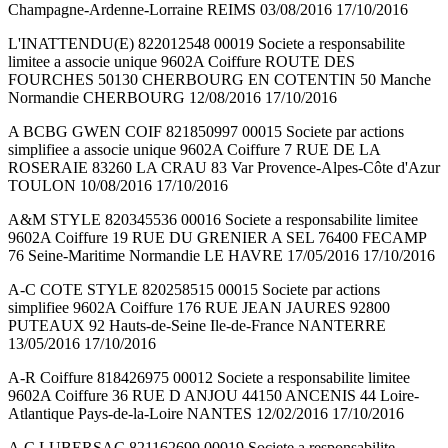
Champagne-Ardenne-Lorraine REIMS 03/08/2016 17/10/2016
L'INATTENDU(E) 822012548 00019 Societe a responsabilite
limitee a associe unique 9602A Coiffure ROUTE DES
FOURCHES 50130 CHERBOURG EN COTENTIN 50 Manche
Normandie CHERBOURG 12/08/2016 17/10/2016
A BCBG GWEN COIF 821850997 00015 Societe par actions
simplifiee a associe unique 9602A Coiffure 7 RUE DE LA
ROSERAIE 83260 LA CRAU 83 Var Provence-Alpes-Côte d'Azur
TOULON 10/08/2016 17/10/2016
A&M STYLE 820345536 00016 Societe a responsabilite limitee
9602A Coiffure 19 RUE DU GRENIER A SEL 76400 FECAMP
76 Seine-Maritime Normandie LE HAVRE 17/05/2016 17/10/2016
A-C COTE STYLE 820258515 00015 Societe par actions
simplifiee 9602A Coiffure 176 RUE JEAN JAURES 92800
PUTEAUX 92 Hauts-de-Seine Ile-de-France NANTERRE
13/05/2016 17/10/2016
A-R Coiffure 818426975 00012 Societe a responsabilite limitee
9602A Coiffure 36 RUE D ANJOU 44150 ANCENIS 44 Loire-
Atlantique Pays-de-la-Loire NANTES 12/02/2016 17/10/2016
A.C LUBERSAC 821162690 00019 Societe a responsabilite