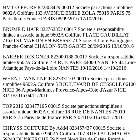
HM COIFFURE 822368429 00012 Societe par actions simplifiee
9602A Coiffure 133 AVENUE EMILE ZOLA 75015 PARIS 75
Paris Ile-de-France PARIS 08/09/2016 17/10/2016
BRUME D'HAIR 822762852 00017 Societe a responsabilite
limitee a associe unique 9602A Coiffure PLACE GAUDILLAT
71620 ST MARTIN EN BRESSE 71 Saône-et-Loire Bourgogne-
Franche-Comté CHALON-SUR-SAONE 28/09/2016 13/10/2016
BARBER DESIGNER 823009188 00017 Societe a responsabilite
limitee 9602A Coiffure 2 B RUE PARE 44000 NANTES 44 Loire-
Atlantique Pays-de-la-Loire NANTES 10/10/2016 14/10/2016
WHEN U WANT NICE 823331103 00015 Societe par actions
simplifiee 9602A Coiffure 5 BOULEVARD DE CESSOLE 06100
NICE 06 Alpes-Maritimes Provence-Alpes-Côte d'Azur NICE
31/10/2016 04/11/2016
TOP 2016 823477195 00015 Societe par actions simplifiee a
associe unique 9602A Coiffure 18 RUE DE NANTES 75019
PARIS 75 Paris Ile-de-France PARIS 02/11/2016 06/11/2016
CHRYSS COIFFURE By A&M 823457437 00015 Societe a
responsabilite limitee 9602A Coiffure 107 RUE PAUL MACHY
59240 DUNKERQUE 59 Nord Nord-Pas-de-Calais-Picardie