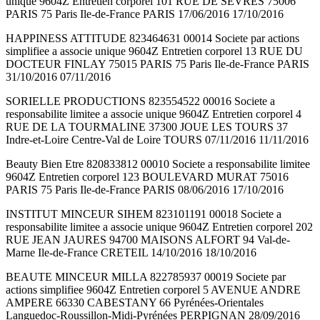
unique 9604Z Entretien corporel 101 RUE DE SEVRES 75006
PARIS 75 Paris Ile-de-France PARIS 17/06/2016 17/10/2016
HAPPINESS ATTITUDE 823464631 00014 Societe par actions
simplifiee a associe unique 9604Z Entretien corporel 13 RUE DU
DOCTEUR FINLAY 75015 PARIS 75 Paris Ile-de-France PARIS
31/10/2016 07/11/2016
SORIELLE PRODUCTIONS 823554522 00016 Societe a
responsabilite limitee a associe unique 9604Z Entretien corporel 4
RUE DE LA TOURMALINE 37300 JOUE LES TOURS 37
Indre-et-Loire Centre-Val de Loire TOURS 07/11/2016 11/11/2016
Beauty Bien Etre 820833812 00010 Societe a responsabilite limitee
9604Z Entretien corporel 123 BOULEVARD MURAT 75016
PARIS 75 Paris Ile-de-France PARIS 08/06/2016 17/10/2016
INSTITUT MINCEUR SIHEM 823101191 00018 Societe a
responsabilite limitee a associe unique 9604Z Entretien corporel 202
RUE JEAN JAURES 94700 MAISONS ALFORT 94 Val-de-
Marne Ile-de-France CRETEIL 14/10/2016 18/10/2016
BEAUTE MINCEUR MILLA 822785937 00019 Societe par
actions simplifiee 9604Z Entretien corporel 5 AVENUE ANDRE
AMPERE 66330 CABESTANY 66 Pyrénées-Orientales
Languedoc-Roussillon-Midi-Pyrénées PERPIGNAN 28/09/2016