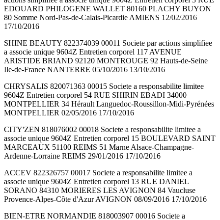
EDOUARD PHILOGENE WALLET 80160 PLACHY BUYON
80 Somme Nord-Pas-de-Calais-Picardie AMIENS 12/02/2016
17/10/2016
SHINE BEAUTY 822374039 00011 Societe par actions simplifiee
a associe unique 9604Z Entretien corporel 117 AVENUE
ARISTIDE BRIAND 92120 MONTROUGE 92 Hauts-de-Seine
Ile-de-France NANTERRE 05/10/2016 13/10/2016
CHRYSALIS 820071363 00015 Societe a responsabilite limitee
9604Z Entretien corporel 54 RUE SHIRIN EBADI 34000
MONTPELLIER 34 Hérault Languedoc-Roussillon-Midi-Pyrénées
MONTPELLIER 02/05/2016 17/10/2016
CITY'ZEN 818076002 00018 Societe a responsabilite limitee a
associe unique 9604Z Entretien corporel 15 BOULEVARD SAINT
MARCEAUX 51100 REIMS 51 Marne Alsace-Champagne-
Ardenne-Lorraine REIMS 29/01/2016 17/10/2016
ACCEV 822326757 00017 Societe a responsabilite limitee a
associe unique 9604Z Entretien corporel 13 RUE DANIEL
SORANO 84310 MORIERES LES AVIGNON 84 Vaucluse
Provence-Alpes-Côte d'Azur AVIGNON 08/09/2016 17/10/2016
BIEN-ETRE NORMANDIE 818003907 00016 Societe a