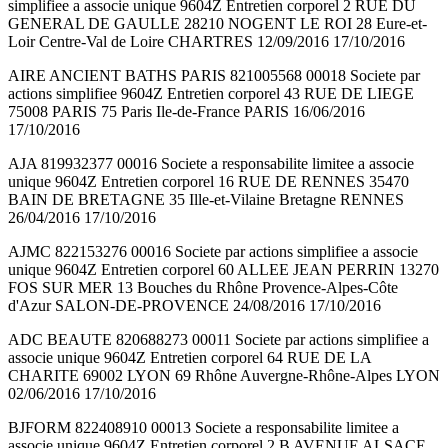
simplifiee a associe unique 9604Z Entretien corporel 2 RUE DU
GENERAL DE GAULLE 28210 NOGENT LE ROI 28 Eure-et-
Loir Centre-Val de Loire CHARTRES 12/09/2016 17/10/2016
AIRE ANCIENT BATHS PARIS 821005568 00018 Societe par
actions simplifiee 9604Z Entretien corporel 43 RUE DE LIEGE
75008 PARIS 75 Paris Ile-de-France PARIS 16/06/2016
17/10/2016
AJA 819932377 00016 Societe a responsabilite limitee a associe
unique 9604Z Entretien corporel 16 RUE DE RENNES 35470
BAIN DE BRETAGNE 35 Ille-et-Vilaine Bretagne RENNES
26/04/2016 17/10/2016
AJMC 822153276 00016 Societe par actions simplifiee a associe
unique 9604Z Entretien corporel 60 ALLEE JEAN PERRIN 13270
FOS SUR MER 13 Bouches du Rhône Provence-Alpes-Côte
d'Azur SALON-DE-PROVENCE 24/08/2016 17/10/2016
ADC BEAUTE 820688273 00011 Societe par actions simplifiee a
associe unique 9604Z Entretien corporel 64 RUE DE LA
CHARITE 69002 LYON 69 Rhône Auvergne-Rhône-Alpes LYON
02/06/2016 17/10/2016
BJFORM 822408910 00013 Societe a responsabilite limitee a
associe unique 9604Z Entretien corporel 2 B AVENUE ALSACE