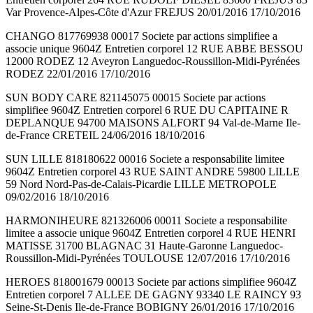
Var Provence-Alpes-Côte d'Azur FREJUS 20/01/2016 17/10/2016
CHANGO 817769938 00017 Societe par actions simplifiee a
associe unique 9604Z Entretien corporel 12 RUE ABBE BESSOU
12000 RODEZ 12 Aveyron Languedoc-Roussillon-Midi-Pyrénées
RODEZ 22/01/2016 17/10/2016
SUN BODY CARE 821145075 00015 Societe par actions
simplifiee 9604Z Entretien corporel 6 RUE DU CAPITAINE R
DEPLANQUE 94700 MAISONS ALFORT 94 Val-de-Marne Ile-
de-France CRETEIL 24/06/2016 18/10/2016
SUN LILLE 818180622 00016 Societe a responsabilite limitee
9604Z Entretien corporel 43 RUE SAINT ANDRE 59800 LILLE
59 Nord Nord-Pas-de-Calais-Picardie LILLE METROPOLE
09/02/2016 18/10/2016
HARMONIHEURE 821326006 00011 Societe a responsabilite
limitee a associe unique 9604Z Entretien corporel 4 RUE HENRI
MATISSE 31700 BLAGNAC 31 Haute-Garonne Languedoc-
Roussillon-Midi-Pyrénées TOULOUSE 12/07/2016 17/10/2016
HEROES 818001679 00013 Societe par actions simplifiee 9604Z
Entretien corporel 7 ALLEE DE GAGNY 93340 LE RAINCY 93
Seine-St-Denis Ile-de-France BOBIGNY 26/01/2016 17/10/2016