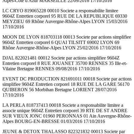
Alpes-Côte d'Azur MARSEILLE 22/09/2016 17/10/2016
LC CRYO 819065228 00010 Societe a responsabilite limitee
9604Z Entretien corporel 95 RUE DE LA REPUBLIQUE 69330
MEYZIEU 69 Rhône Auvergne-Rhône-Alpes LYON 15/03/2016
17/10/2016
MOON DE LYON 818703118 00013 Societe par actions simplifiee
9604Z Entretien corporel 6 QUAI TILSITT 69002 LYON 69
Rhône Auvergne-Rhône-Alpes LYON 25/02/2016 17/10/2016
DJAL 822021481 00012 Societe par actions simplifiee 9604Z
Entretien corporel 8 RUE JOUANET 35700 RENNES 35 Ille-et-
Vilaine Bretagne RENNES 09/08/2016 17/10/2016
EVENT DC PRODUCTION 821691011 00018 Societe par actions
simplifiee 9604Z Entretien corporel 18 RUE DE LA GARE 56170
QUIBERON 56 Morbihan Bretagne LORIENT 28/07/2016
17/10/2016
LA PERLA 818737413 00018 Societe a responsabilite limitee a
associe unique 9604Z Entretien corporel 39 RTE DE ST ANDRE
SUR VIEUX JONC 01960 PERONNAS 01 Ain Auvergne-Rhône-
Alpes BOURG-EN-BRESSE 01/03/2016 17/10/2016
JEUNE & DETOX THALASSO 822321832 00013 Societe par