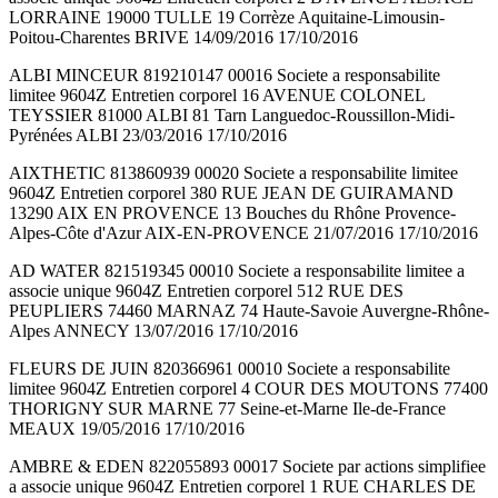
LORRAINE 19000 TULLE 19 Corrèze Aquitaine-Limousin-
Poitou-Charentes BRIVE 14/09/2016 17/10/2016
ALBI MINCEUR 819210147 00016 Societe a responsabilite
limitee 9604Z Entretien corporel 16 AVENUE COLONEL
TEYSSIER 81000 ALBI 81 Tarn Languedoc-Roussillon-Midi-
Pyrénées ALBI 23/03/2016 17/10/2016
AIXTHETIC 813860939 00020 Societe a responsabilite limitee
9604Z Entretien corporel 380 RUE JEAN DE GUIRAMAND
13290 AIX EN PROVENCE 13 Bouches du Rhône Provence-
Alpes-Côte d'Azur AIX-EN-PROVENCE 21/07/2016 17/10/2016
AD WATER 821519345 00010 Societe a responsabilite limitee a
associe unique 9604Z Entretien corporel 512 RUE DES
PEUPLIERS 74460 MARNAZ 74 Haute-Savoie Auvergne-Rhône-
Alpes ANNECY 13/07/2016 17/10/2016
FLEURS DE JUIN 820366961 00010 Societe a responsabilite
limitee 9604Z Entretien corporel 4 COUR DES MOUTONS 77400
THORIGNY SUR MARNE 77 Seine-et-Marne Ile-de-France
MEAUX 19/05/2016 17/10/2016
AMBRE & EDEN 822055893 00017 Societe par actions simplifiee
a associe unique 9604Z Entretien corporel 1 RUE CHARLES DE