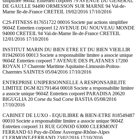
simplifiee 9604Z Entretien corporel 79 AVENUE DU GENERAL
DE GAULLE 94490 ORMESSON SUR MARNE 94 Val-de-
Marne Ile-de-France CRETEIL 19/02/2016 17/10/2016
C2S-FITNESS 817651722 00016 Societe par actions simplifiee
9604Z Entretien corporel 12 AVENUE DU NOUVEAU MONDE
94000 CRETEIL 94 Val-de-Marne Ile-de-France CRETEIL
12/01/2016 17/10/2016
INSTITUT MARIN DU BIEN ETRE ET DU BIEN VIEILLIR
819426016 00013 Societe a responsabilite limitee a associe unique
9604Z Entretien corporel 7 AVENUE DES PLATANES 17200
ROYAN 17 Charente Maritime Aquitaine-Limousin-Poitou-
Charentes SAINTES 05/04/2016 17/10/2016
ENTREPRISE UNIPERSONNELLE A RESPONSABILITE
LIMITEE DGM 821791464 00018 Societe a responsabilite limitee
a associe unique 9604Z Entretien corporel PARADISA 20620
BIGUGLIA 20 Corse du Sud Corse BASTIA 05/08/2016
17/10/2016
CABINET DE LUXO - EQUILIBRE & BIEN-ETRE 818549487
00010 Societe a responsabilite limitee a associe unique 9604Z
Entretien corporel 31 RUE GONOD 63000 CLERMONT
FERRAND 63 Puy-de-Dôme Auvergne-Rhône-Alpes
CLERMONT-FERRAND 23/02/2016 17/10/2016