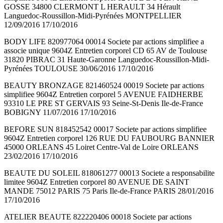
GOSSE 34800 CLERMONT L HERAULT 34 Hérault
Languedoc-Roussillon-Midi-Pyrénées MONTPELLIER
12/09/2016 17/10/2016
BODY LIFE 820977064 00014 Societe par actions simplifiee a
associe unique 9604Z Entretien corporel CD 65 AV de Toulouse
31820 PIBRAC 31 Haute-Garonne Languedoc-Roussillon-Midi-
Pyrénées TOULOUSE 30/06/2016 17/10/2016
BEAUTY BRONZAGE 821460524 00019 Societe par actions
simplifiee 9604Z Entretien corporel 5 AVENUE FAIDHERBE
93310 LE PRE ST GERVAIS 93 Seine-St-Denis Ile-de-France
BOBIGNY 11/07/2016 17/10/2016
BEFORE SUN 818452542 00017 Societe par actions simplifiee
9604Z Entretien corporel 126 RUE DU FAUBOURG BANNIER
45000 ORLEANS 45 Loiret Centre-Val de Loire ORLEANS
23/02/2016 17/10/2016
BEAUTE DU SOLEIL 818061277 00013 Societe a responsabilite
limitee 9604Z Entretien corporel 80 AVENUE DE SAINT
MANDE 75012 PARIS 75 Paris Ile-de-France PARIS 28/01/2016
17/10/2016
ATELIER BEAUTE 822220406 00018 Societe par actions