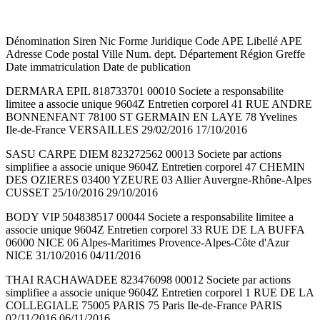
Dénomination Siren Nic Forme Juridique Code APE Libellé APE
Adresse Code postal Ville Num. dept. Département Région Greffe
Date immatriculation Date de publication
DERMARA EPIL 818733701 00010 Societe a responsabilite
limitee a associe unique 9604Z Entretien corporel 41 RUE ANDRE
BONNENFANT 78100 ST GERMAIN EN LAYE 78 Yvelines
Ile-de-France VERSAILLES 29/02/2016 17/10/2016
SASU CARPE DIEM 823272562 00013 Societe par actions
simplifiee a associe unique 9604Z Entretien corporel 47 CHEMIN
DES OZIERES 03400 YZEURE 03 Allier Auvergne-Rhône-Alpes
CUSSET 25/10/2016 29/10/2016
BODY VIP 504838517 00044 Societe a responsabilite limitee a
associe unique 9604Z Entretien corporel 33 RUE DE LA BUFFA
06000 NICE 06 Alpes-Maritimes Provence-Alpes-Côte d'Azur
NICE 31/10/2016 04/11/2016
THAI RACHAWADEE 823476098 00012 Societe par actions
simplifiee a associe unique 9604Z Entretien corporel 1 RUE DE LA
COLLEGIALE 75005 PARIS 75 Paris Ile-de-France PARIS
02/11/2016 06/11/2016