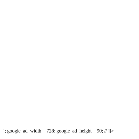
"; google_ad_width = 728; google_ad_height = 90; // ]]>