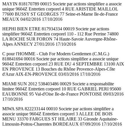
MAYIN 818170789 00015 Societe par actions simplifiee a associe
unique 9604Z Entretien corporel 4 RUE ARISTIDE MAILLOL
77600 BUSSY ST GEORGES 77 Seine-et-Marne Ile-de-France
MEAUX 04/02/2016 17/10/2016
HEPHI BIEN ETRE 817934334 00019 Societe par actions
simplifiee 9604Z Entretien corporel 110 - 112 Rue Perrine 74800
LA ROCHE SUR FORON 74 Haute-Savoie Auvergne-Rhône-
Alpes ANNECY 27/01/2016 17/10/2016
C pour l'HOMME - Club For Modern Gentlemen (C.M.G.)
818841694 00016 Societe par actions simplifiee a associe unique
9604Z Entretien corporel 23 RUE DU 4 SEPTEMBRE 13100 AIX
EN PROVENCE 13 Bouches du Rhône Provence-Alpes-Côte
d'Azur AIX-EN-PROVENCE 03/03/2016 17/10/2016
MIAMI SUN 2012 538403486 00029 Societe a responsabilite
limitee 9604Z Entretien corporel 10 RUE GABRIEL PERI 95600
EAUBONNE 95 Val-d'Oise Ile-de-France PONTOISE 09/03/2016
17/10/2016
MIWA SPA 822233144 00010 Societe par actions simplifiee a
associe unique 9604Z Entretien corporel 3 ALLEE DE BOIS
MENU 33370 FARGUES ST HILAIRE 33 Gironde Aquitaine-
Limousin-Poitou-Charentes BORDEAUX 07/09/2016 17/10/2016