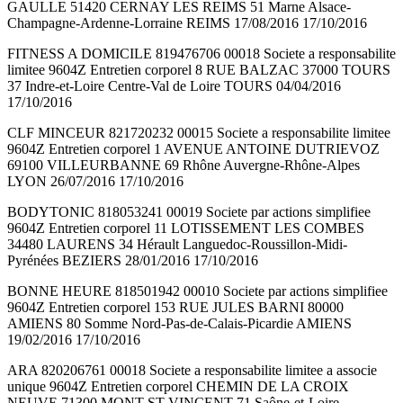
GAULLE 51420 CERNAY LES REIMS 51 Marne Alsace-
Champagne-Ardenne-Lorraine REIMS 17/08/2016 17/10/2016
FITNESS A DOMICILE 819476706 00018 Societe a responsabilite
limitee 9604Z Entretien corporel 8 RUE BALZAC 37000 TOURS
37 Indre-et-Loire Centre-Val de Loire TOURS 04/04/2016
17/10/2016
CLF MINCEUR 821720232 00015 Societe a responsabilite limitee
9604Z Entretien corporel 1 AVENUE ANTOINE DUTRIEVOZ
69100 VILLEURBANNE 69 Rhône Auvergne-Rhône-Alpes
LYON 26/07/2016 17/10/2016
BODYTONIC 818053241 00019 Societe par actions simplifiee
9604Z Entretien corporel 11 LOTISSEMENT LES COMBES
34480 LAURENS 34 Hérault Languedoc-Roussillon-Midi-
Pyrénées BEZIERS 28/01/2016 17/10/2016
BONNE HEURE 818501942 00010 Societe par actions simplifiee
9604Z Entretien corporel 153 RUE JULES BARNI 80000
AMIENS 80 Somme Nord-Pas-de-Calais-Picardie AMIENS
19/02/2016 17/10/2016
ARA 820206761 00018 Societe a responsabilite limitee a associe
unique 9604Z Entretien corporel CHEMIN DE LA CROIX
NEUVE 71300 MONT ST VINCENT 71 Saône-et-Loire