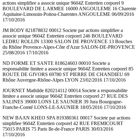
actions simplifiee a associe unique 9604Z Entretien corporel 9
BOULEVARD DE L ARMEE 16000 ANGOULEME 16 Charente
Aquitaine-Limousin-Poitou-Charentes ANGOULEME 06/09/2016
17/10/2016
JM BODY 821878832 00012 Societe par actions simplifiee a
associe unique 9604Z Entretien corporel 246 BOULEVARD
LEDRU ROLLIN 13300 SALON DE PROVENCE 13 Bouches
du Rhône Provence-Alpes-Côte d'Azur SALON-DE-PROVENCE
25/08/2016 17/10/2016
ND FORME ET SANTE 818624603 00010 Societe a
responsabilite limitee a associe unique 9604Z Entretien corporel 85
ROUTE DE GIVORS 69780 ST PIERRE DE CHANDIEU 69
Rhône Auvergne-Rhône-Alpes LYON 23/02/2016 17/10/2016
JOURNET Mathilde 820214112 00014 Societe a responsabilite
limitee a associe unique 9604Z Entretien corporel 27 RUE DES
SALINES 39000 LONS LE SAUNIER 39 Jura Bourgogne-
Franche-Comté LONS-LE-SAUNIER 18/05/2016 17/10/2016
NEW BAAN KHEO SPA 819380361 00017 Societe par actions
simplifiee 9604Z Entretien corporel 42 RUE FREMICOURT
75015 PARIS 75 Paris Ile-de-France PARIS 30/03/2016
17/10/2016