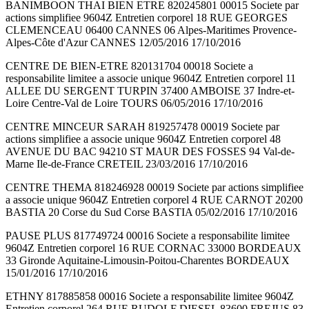
BANIMBOON THAI BIEN ETRE 820245801 00015 Societe par
actions simplifiee 9604Z Entretien corporel 18 RUE GEORGES
CLEMENCEAU 06400 CANNES 06 Alpes-Maritimes Provence-
Alpes-Côte d'Azur CANNES 12/05/2016 17/10/2016
CENTRE DE BIEN-ETRE 820131704 00018 Societe a
responsabilite limitee a associe unique 9604Z Entretien corporel 11
ALLEE DU SERGENT TURPIN 37400 AMBOISE 37 Indre-et-
Loire Centre-Val de Loire TOURS 06/05/2016 17/10/2016
CENTRE MINCEUR SARAH 819257478 00019 Societe par
actions simplifiee a associe unique 9604Z Entretien corporel 48
AVENUE DU BAC 94210 ST MAUR DES FOSSES 94 Val-de-
Marne Ile-de-France CRETEIL 23/03/2016 17/10/2016
CENTRE THEMA 818246928 00019 Societe par actions simplifiee
a associe unique 9604Z Entretien corporel 4 RUE CARNOT 20200
BASTIA 20 Corse du Sud Corse BASTIA 05/02/2016 17/10/2016
PAUSE PLUS 817749724 00016 Societe a responsabilite limitee
9604Z Entretien corporel 16 RUE CORNAC 33000 BORDEAUX
33 Gironde Aquitaine-Limousin-Poitou-Charentes BORDEAUX
15/01/2016 17/10/2016
ETHNY 817885858 00016 Societe a responsabilite limitee 9604Z
Entretien corporel 264 RUE RUDOLF DIESEL 83600 FREJUS 83