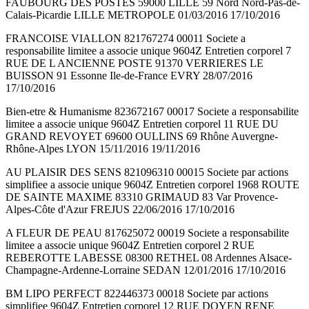
FAUBOURG DES POSTES 59000 LILLE 59 Nord Nord-Pas-de-
Calais-Picardie LILLE METROPOLE 01/03/2016 17/10/2016
FRANCOISE VIALLON 821767274 00011 Societe a
responsabilite limitee a associe unique 9604Z Entretien corporel 7
RUE DE L ANCIENNE POSTE 91370 VERRIERES LE
BUISSON 91 Essonne Ile-de-France EVRY 28/07/2016
17/10/2016
Bien-etre & Humanisme 823672167 00017 Societe a responsabilite
limitee a associe unique 9604Z Entretien corporel 11 RUE DU
GRAND REVOYET 69600 OULLINS 69 Rhône Auvergne-
Rhône-Alpes LYON 15/11/2016 19/11/2016
AU PLAISIR DES SENS 821096310 00015 Societe par actions
simplifiee a associe unique 9604Z Entretien corporel 1968 ROUTE
DE SAINTE MAXIME 83310 GRIMAUD 83 Var Provence-
Alpes-Côte d'Azur FREJUS 22/06/2016 17/10/2016
A FLEUR DE PEAU 817625072 00019 Societe a responsabilite
limitee a associe unique 9604Z Entretien corporel 2 RUE
REBEROTTE LABESSE 08300 RETHEL 08 Ardennes Alsace-
Champagne-Ardenne-Lorraine SEDAN 12/01/2016 17/10/2016
BM LIPO PERFECT 822446373 00018 Societe par actions
simplifiee 9604Z Entretien corporel 12 RUE DOYEN RENE