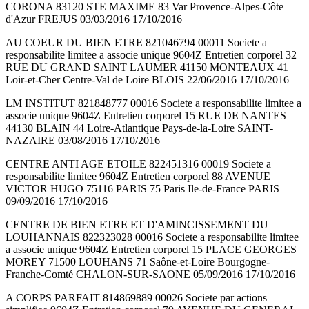
CORONA 83120 STE MAXIME 83 Var Provence-Alpes-Côte
d'Azur FREJUS 03/03/2016 17/10/2016
AU COEUR DU BIEN ETRE 821046794 00011 Societe a
responsabilite limitee a associe unique 9604Z Entretien corporel 32
RUE DU GRAND SAINT LAUMER 41150 MONTEAUX 41
Loir-et-Cher Centre-Val de Loire BLOIS 22/06/2016 17/10/2016
LM INSTITUT 821848777 00016 Societe a responsabilite limitee a
associe unique 9604Z Entretien corporel 15 RUE DE NANTES
44130 BLAIN 44 Loire-Atlantique Pays-de-la-Loire SAINT-
NAZAIRE 03/08/2016 17/10/2016
CENTRE ANTI AGE ETOILE 822451316 00019 Societe a
responsabilite limitee 9604Z Entretien corporel 88 AVENUE
VICTOR HUGO 75116 PARIS 75 Paris Ile-de-France PARIS
09/09/2016 17/10/2016
CENTRE DE BIEN ETRE ET D'AMINCISSEMENT DU
LOUHANNAIS 822323028 00016 Societe a responsabilite limitee
a associe unique 9604Z Entretien corporel 15 PLACE GEORGES
MOREY 71500 LOUHANS 71 Saône-et-Loire Bourgogne-
Franche-Comté CHALON-SUR-SAONE 05/09/2016 17/10/2016
A CORPS PARFAIT 814869889 00026 Societe par actions