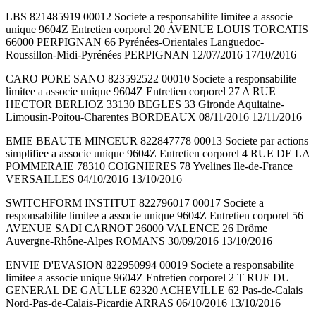
LBS 821485919 00012 Societe a responsabilite limitee a associe
unique 9604Z Entretien corporel 20 AVENUE LOUIS TORCATIS
66000 PERPIGNAN 66 Pyrénées-Orientales Languedoc-
Roussillon-Midi-Pyrénées PERPIGNAN 12/07/2016 17/10/2016
CARO PORE SANO 823592522 00010 Societe a responsabilite
limitee a associe unique 9604Z Entretien corporel 27 A RUE
HECTOR BERLIOZ 33130 BEGLES 33 Gironde Aquitaine-
Limousin-Poitou-Charentes BORDEAUX 08/11/2016 12/11/2016
EMIE BEAUTE MINCEUR 822847778 00013 Societe par actions
simplifiee a associe unique 9604Z Entretien corporel 4 RUE DE LA
POMMERAIE 78310 COIGNIERES 78 Yvelines Ile-de-France
VERSAILLES 04/10/2016 13/10/2016
SWITCHFORM INSTITUT 822796017 00017 Societe a
responsabilite limitee a associe unique 9604Z Entretien corporel 56
AVENUE SADI CARNOT 26000 VALENCE 26 Drôme
Auvergne-Rhône-Alpes ROMANS 30/09/2016 13/10/2016
ENVIE D'EVASION 822950994 00019 Societe a responsabilite
limitee a associe unique 9604Z Entretien corporel 2 T RUE DU
GENERAL DE GAULLE 62320 ACHEVILLE 62 Pas-de-Calais
Nord-Pas-de-Calais-Picardie ARRAS 06/10/2016 13/10/2016