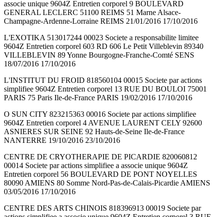
associe unique 9604Z Entretien corporel 9 BOULEVARD
GENERAL LECLERC 51100 REIMS 51 Marne Alsace-
Champagne-Ardenne-Lorraine REIMS 21/01/2016 17/10/2016
L'EXOTIKA 513017244 00023 Societe a responsabilite limitee
9604Z Entretien corporel 603 RD 606 Le Petit Villeblevin 89340
VILLEBLEVIN 89 Yonne Bourgogne-Franche-Comté SENS
18/07/2016 17/10/2016
L'INSTITUT DU FROID 818560104 00015 Societe par actions
simplifiee 9604Z Entretien corporel 13 RUE DU BOULOI 75001
PARIS 75 Paris Ile-de-France PARIS 19/02/2016 17/10/2016
O SUN CITY 823215363 00016 Societe par actions simplifiee
9604Z Entretien corporel 4 AVENUE LAURENT CELY 92600
ASNIERES SUR SEINE 92 Hauts-de-Seine Ile-de-France
NANTERRE 19/10/2016 23/10/2016
CENTRE DE CRYOTHERAPIE DE PICARDIE 820060812
00014 Societe par actions simplifiee a associe unique 9604Z
Entretien corporel 56 BOULEVARD DE PONT NOYELLES
80090 AMIENS 80 Somme Nord-Pas-de-Calais-Picardie AMIENS
03/05/2016 17/10/2016
CENTRE DES ARTS CHINOIS 818396913 00019 Societe par
actions simplifiee a associe unique 9604Z Entretien corporel 3 RUE