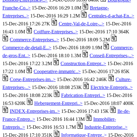
Franche-Co..>
15-Dec-2016 16:29 1.0M
Bretagne-
Entreprises..>
15-Dec-2016 16:29 1.2M
Centrales-d-achat-En..>
15-Dec-2016 17:26 27K
Centre-Val-de-Loire-..>
15-Dec-2016
16:43 1.0M
Coiffure-Entreprises..>
15-Dec-2016 17:10 364K
Commerce-Entreprises..>
15-Dec-2016 18:09 5.2M
Commerce-de-detail-E..>
15-Dec-2016 18:09 1.9M
Commerce-
de-gros-Ent..>
15-Dec-2016 18:10 1.3M
Conseil-Entreprises-..>
15-Dec-2016 17:22 3.2M
Construction-Entrepr..>
15-Dec-2016
17:22 1.0M
Cooperative-immatric..>
15-Dec-2016 17:26 85K
Corse-Entreprises-im..>
15-Dec-2016 16:42 246K
Culture-
Entreprises-..>
15-Dec-2016 18:08 253K
Electricte-Entrepris..>
15-Dec-2016 18:08 223K
Fabrication-Entrepri..>
15-Dec-2016
16:53 620K
Hebergement-Entrepri..>
15-Dec-2016 18:07 400K
INDEX-Entreprises-im..>
15-Dec-2016 17:43 15K
Ile-de-
France-Entrep..>
15-Dec-2016 16:44 13M
Immobilier-
Entrepris..>
15-Dec-2016 16:53 1.7M
Industrie-Entreprise..>
15-Dec-2016 17:10 351K
Informatique-Entrepr..>
15-Dec-2016