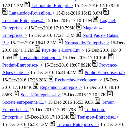
17:21 1.3M
Laboratoire-Entrepri..>
15-Dec-2016 17:10 9.2K
Languedoc-Roussillon..>
15-Dec-2016 16:42 3.6M
Location-Entreprises..>
15-Dec-2016 17:10 1.1M
Logiciel-
Entreprises..>
15-Dec-2016 17:10 796K
Magasins-
Entreprises..>
15-Dec-2016 17:27 1.5M
Nord-Pas-de-Calais-
P..>
15-Dec-2016 16:41 2.3M
Normandie-Entreprise..>
15-Dec-
2016 16:41 1.2M
Pays-de-la-Loire-Ent..>
15-Dec-2016 16:40
1.5M
Preparation-Entrepri..>
15-Dec-2016 17:10 16K
Produit-Entreprises-..>
15-Dec-2016 18:07 892K
Provence-
Alpes-Cote-..>
15-Dec-2016 16:41 4.4M
Public-Entreprises-i..>
15-Dec-2016 17:26 28K
Recherche-developpem..>
15-Dec-
2016 17:10 84K
Reparation-Entrepris..>
15-Dec-2016 18:10
856K
Social-Entreprises-i..>
15-Dec-2016 17:10 27K
Societe-europeenne-E..>
15-Dec-2016 16:53 9.0K
Terrain-
Entreprises-..>
15-Dec-2016 17:09 579K
Traduction-
Entrepris..>
15-Dec-2016 17:10 28K
Transport-Entreprise..>
15-Dec-2016 16:53 1.8M
Travaux-Entreprises-..>
15-Dec-2016