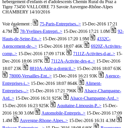
hebergement d'enfants et d'adolescents Chemin Rural du Praz a
Tigny 73450 VALLOIRE 73 Savoie Auvergne-Rhône-Alpes
CHAMBERY 14/10/2016
Voir également :
75-Paris-Entreprises..>
15-Dec-2016 17:21
4.7M
78-Yvelines-Entrepri..>
15-Dec-2016 17:21 1.0M
92-
Hauts-de-Seine-En..>
15-Dec-2016 17:20 1.9M
4332C-
Agencement-de-..>
15-Dec-2016 18:07 46K
6920Z-Activites-
comp..>
15-Dec-2016 17:09 171K
7111Z-Activites-d-ar..>
15-
Dec-2016 18:06 197K
7112A-Activite-des-g..>
15-Dec-2016
18:07 23K
8810A-Aide-a-domicil..>
15-Dec-2016 18:07 63K
78000-Versailles-Ent..>
15-Dec-2016 16:21 93K
Agence-
Entreprises-i..>
15-Dec-2016 18:07 864K
Aliment-
Entreprises-..>
15-Dec-2016 17:21 796K
Alsace-Champagne-
Ard..>
15-Dec-2016 16:31 925K
Alsace-Champagne-Ard..>
15-Dec-2016 16:23 925K
Aquitaine-Limousin-P..>
15-Dec-
2016 16:30 3.0M
Automobile-Entrepris..>
15-Dec-2016 17:09
1.4M
Auvergne-Rhone-Alpes..>
15-Dec-2016 16:31 4.3M
Boisson-Entreprises-..>
15-Dec-2016 18:08 646K
Bourgogne-