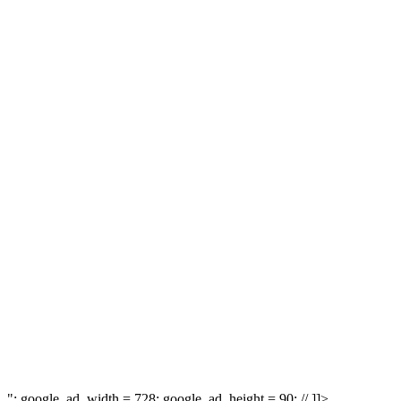
"; google_ad_width = 728; google_ad_height = 90; // ]]>