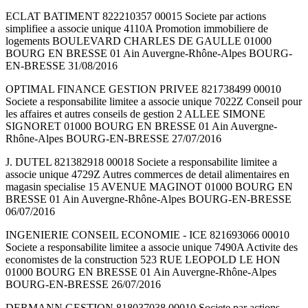
ECLAT BATIMENT 822210357 00015 Societe par actions
simplifiee a associe unique 4110A Promotion immobiliere de
logements BOULEVARD CHARLES DE GAULLE 01000
BOURG EN BRESSE 01 Ain Auvergne-Rhône-Alpes BOURG-
EN-BRESSE 31/08/2016
OPTIMAL FINANCE GESTION PRIVEE 821738499 00010
Societe a responsabilite limitee a associe unique 7022Z Conseil pour
les affaires et autres conseils de gestion 2 ALLEE SIMONE
SIGNORET 01000 BOURG EN BRESSE 01 Ain Auvergne-
Rhône-Alpes BOURG-EN-BRESSE 27/07/2016
J. DUTEL 821382918 00018 Societe a responsabilite limitee a
associe unique 4729Z Autres commerces de detail alimentaires en
magasin specialise 15 AVENUE MAGINOT 01000 BOURG EN
BRESSE 01 Ain Auvergne-Rhône-Alpes BOURG-EN-BRESSE
06/07/2016
INGENIERIE CONSEIL ECONOMIE - ICE 821693066 00010
Societe a responsabilite limitee a associe unique 7490A Activite des
economistes de la construction 523 RUE LEOPOLD LE HON
01000 BOURG EN BRESSE 01 Ain Auvergne-Rhône-Alpes
BOURG-EN-BRESSE 26/07/2016
DERMANN GESTION 818037038 00010 Societe par actions