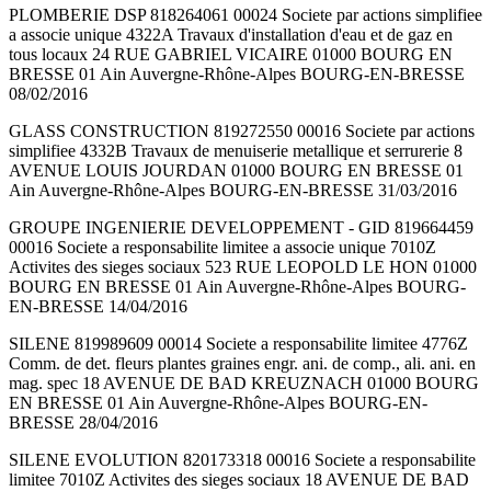
PLOMBERIE DSP 818264061 00024 Societe par actions simplifiee
a associe unique 4322A Travaux d'installation d'eau et de gaz en
tous locaux 24 RUE GABRIEL VICAIRE 01000 BOURG EN
BRESSE 01 Ain Auvergne-Rhône-Alpes BOURG-EN-BRESSE
08/02/2016
GLASS CONSTRUCTION 819272550 00016 Societe par actions
simplifiee 4332B Travaux de menuiserie metallique et serrurerie 8
AVENUE LOUIS JOURDAN 01000 BOURG EN BRESSE 01
Ain Auvergne-Rhône-Alpes BOURG-EN-BRESSE 31/03/2016
GROUPE INGENIERIE DEVELOPPEMENT - GID 819664459
00016 Societe a responsabilite limitee a associe unique 7010Z
Activites des sieges sociaux 523 RUE LEOPOLD LE HON 01000
BOURG EN BRESSE 01 Ain Auvergne-Rhône-Alpes BOURG-
EN-BRESSE 14/04/2016
SILENE 819989609 00014 Societe a responsabilite limitee 4776Z
Comm. de det. fleurs plantes graines engr. ani. de comp., ali. ani. en
mag. spec 18 AVENUE DE BAD KREUZNACH 01000 BOURG
EN BRESSE 01 Ain Auvergne-Rhône-Alpes BOURG-EN-
BRESSE 28/04/2016
SILENE EVOLUTION 820173318 00016 Societe a responsabilite
limitee 7010Z Activites des sieges sociaux 18 AVENUE DE BAD