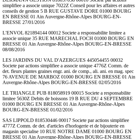
simplifiee a associe unique 7022Z Conseil pour les affaires et autres
conseils de gestion 5 B RUE GUSTAVE DORE 01000 BOURG
EN BRESSE 01 Ain Auvergne-Rhône-Alpes BOURG-EN-
BRESSE 27/01/2016
L'ENVOL 821894144 00012 Societe a responsabilite limitee a
associe unique 35 RUE MARECHAL FOCH 01000 BOURG EN
BRESSE 01 Ain Auvergne-Rhône-Alpes BOURG-EN-BRESSE
08/08/2016
LES JARDINS DU VAL D'AZERGUES 445054455 00032
Societe par actions simplifiee a associe unique 4776Z Comm. de
det. fleurs plantes graines engr. ani. de comp., ali. ani. en mag. spec
76 AVENUE DE MARBOZ 01000 BOURG EN BRESSE 01 Ain
Auvergne-Rhône-Alpes BOURG-EN-BRESSE 02/05/2016
LE TRIANGLE PUB 818058919 00015 Societe a responsabilite
limitee 5630Z Debits de boissons 19 B RUE DU 4 SEPTEMBRE
01000 BOURG EN BRESSE 01 Ain Auvergne-Rhône-Alpes
BOURG-EN-BRESSE 01/02/2016
SAS LIPPOLD 818530446 00017 Societe par actions simplifiee
4777Z Comm. de det. d'articles d'horlogerie et de bijouterie en
magasin specialise 10 RUE NOTRE DAME 01000 BOURG EN
BRESSE 01 Ain Auvergne-Rhône-Alpes BOURG-EN-BRESSE