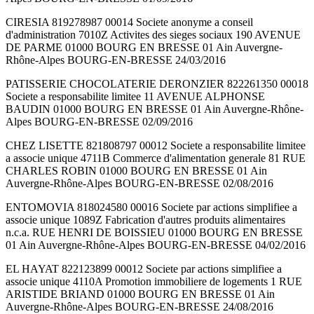
CIRESIA 819278987 00014 Societe anonyme a conseil
d'administration 7010Z Activites des sieges sociaux 190 AVENUE
DE PARME 01000 BOURG EN BRESSE 01 Ain Auvergne-
Rhône-Alpes BOURG-EN-BRESSE 24/03/2016
PATISSERIE CHOCOLATERIE DERONZIER 822261350 00018
Societe a responsabilite limitee 11 AVENUE ALPHONSE
BAUDIN 01000 BOURG EN BRESSE 01 Ain Auvergne-Rhône-
Alpes BOURG-EN-BRESSE 02/09/2016
CHEZ LISETTE 821808797 00012 Societe a responsabilite limitee
a associe unique 4711B Commerce d'alimentation generale 81 RUE
CHARLES ROBIN 01000 BOURG EN BRESSE 01 Ain
Auvergne-Rhône-Alpes BOURG-EN-BRESSE 02/08/2016
ENTOMOVIA 818024580 00016 Societe par actions simplifiee a
associe unique 1089Z Fabrication d'autres produits alimentaires
n.c.a. RUE HENRI DE BOISSIEU 01000 BOURG EN BRESSE
01 Ain Auvergne-Rhône-Alpes BOURG-EN-BRESSE 04/02/2016
EL HAYAT 822123899 00012 Societe par actions simplifiee a
associe unique 4110A Promotion immobiliere de logements 1 RUE
ARISTIDE BRIAND 01000 BOURG EN BRESSE 01 Ain
Auvergne-Rhône-Alpes BOURG-EN-BRESSE 24/08/2016