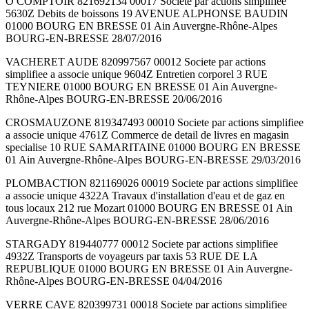
O COMPTOIR 821692134 00017 Societe par actions simplifiee
5630Z Debits de boissons 19 AVENUE ALPHONSE BAUDIN
01000 BOURG EN BRESSE 01 Ain Auvergne-Rhône-Alpes
BOURG-EN-BRESSE 28/07/2016
VACHERET AUDE 820997567 00012 Societe par actions
simplifiee a associe unique 9604Z Entretien corporel 3 RUE
TEYNIERE 01000 BOURG EN BRESSE 01 Ain Auvergne-
Rhône-Alpes BOURG-EN-BRESSE 20/06/2016
CROSMAUZONE 819347493 00010 Societe par actions simplifiee
a associe unique 4761Z Commerce de detail de livres en magasin
specialise 10 RUE SAMARITAINE 01000 BOURG EN BRESSE
01 Ain Auvergne-Rhône-Alpes BOURG-EN-BRESSE 29/03/2016
PLOMBACTION 821169026 00019 Societe par actions simplifiee
a associe unique 4322A Travaux d'installation d'eau et de gaz en
tous locaux 212 rue Mozart 01000 BOURG EN BRESSE 01 Ain
Auvergne-Rhône-Alpes BOURG-EN-BRESSE 28/06/2016
STARGADY 819440777 00012 Societe par actions simplifiee
4932Z Transports de voyageurs par taxis 53 RUE DE LA
REPUBLIQUE 01000 BOURG EN BRESSE 01 Ain Auvergne-
Rhône-Alpes BOURG-EN-BRESSE 04/04/2016
VERRE CAVE 820399731 00018 Societe par actions simplifiee