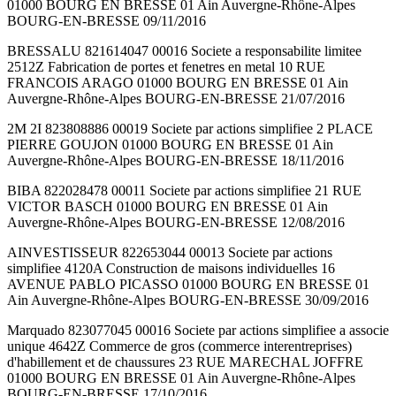
01000 BOURG EN BRESSE 01 Ain Auvergne-Rhône-Alpes
BOURG-EN-BRESSE 09/11/2016
BRESSALU 821614047 00016 Societe a responsabilite limitee
2512Z Fabrication de portes et fenetres en metal 10 RUE
FRANCOIS ARAGO 01000 BOURG EN BRESSE 01 Ain
Auvergne-Rhône-Alpes BOURG-EN-BRESSE 21/07/2016
2M 2I 823808886 00019 Societe par actions simplifiee 2 PLACE
PIERRE GOUJON 01000 BOURG EN BRESSE 01 Ain
Auvergne-Rhône-Alpes BOURG-EN-BRESSE 18/11/2016
BIBA 822028478 00011 Societe par actions simplifiee 21 RUE
VICTOR BASCH 01000 BOURG EN BRESSE 01 Ain
Auvergne-Rhône-Alpes BOURG-EN-BRESSE 12/08/2016
AINVESTISSEUR 822653044 00013 Societe par actions
simplifiee 4120A Construction de maisons individuelles 16
AVENUE PABLO PICASSO 01000 BOURG EN BRESSE 01
Ain Auvergne-Rhône-Alpes BOURG-EN-BRESSE 30/09/2016
Marquado 823077045 00016 Societe par actions simplifiee a associe
unique 4642Z Commerce de gros (commerce interentreprises)
d'habillement et de chaussures 23 RUE MARECHAL JOFFRE
01000 BOURG EN BRESSE 01 Ain Auvergne-Rhône-Alpes
BOURG-EN-BRESSE 17/10/2016