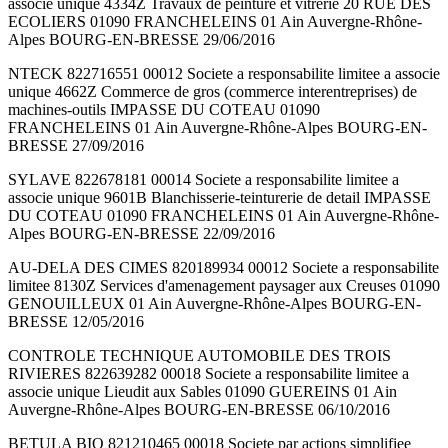
associe unique 4334Z Travaux de peinture et vitrerie 20 RUE DES
ECOLIERS 01090 FRANCHELEINS 01 Ain Auvergne-Rhône-
Alpes BOURG-EN-BRESSE 29/06/2016
NTECK 822716551 00012 Societe a responsabilite limitee a associe
unique 4662Z Commerce de gros (commerce interentreprises) de
machines-outils IMPASSE DU COTEAU 01090
FRANCHELEINS 01 Ain Auvergne-Rhône-Alpes BOURG-EN-
BRESSE 27/09/2016
SYLAVE 822678181 00014 Societe a responsabilite limitee a
associe unique 9601B Blanchisserie-teinturerie de detail IMPASSE
DU COTEAU 01090 FRANCHELEINS 01 Ain Auvergne-Rhône-
Alpes BOURG-EN-BRESSE 22/09/2016
AU-DELA DES CIMES 820189934 00012 Societe a responsabilite
limitee 8130Z Services d'amenagement paysager aux Creuses 01090
GENOUILLEUX 01 Ain Auvergne-Rhône-Alpes BOURG-EN-
BRESSE 12/05/2016
CONTROLE TECHNIQUE AUTOMOBILE DES TROIS
RIVIERES 822639282 00018 Societe a responsabilite limitee a
associe unique Lieudit aux Sables 01090 GUEREINS 01 Ain
Auvergne-Rhône-Alpes BOURG-EN-BRESSE 06/10/2016
BETULA BIO 821210465 00018 Societe par actions simplifiee