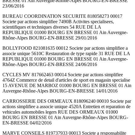
BRESSE 01 Ain Auvergne-Rhône-Alpes BOURG-EN-BRESSE
23/06/2016
BUREAU COORDINATION SECURITE 818058273 00017
Societe par actions simplifiee 7490B Activites specialisees,
scientifiques et techniques diverses 54 RUE DE LA
REPUBLIQUE 01000 BOURG EN BRESSE 01 Ain Auvergne-
Rhône-Alpes BOURG-EN-BRESSE 29/01/2016
BOLLYFOOD 821081635 00012 Societe par actions simplifiee a
associe unique 5610C Restauration de type rapide 31 RUE DE LA
REPUBLIQUE 01000 BOURG EN BRESSE 01 Ain Auvergne-
Rhône-Alpes BOURG-EN-BRESSE 24/06/2016
CYCLES MV 817662463 00014 Societe par actions simplifiee
4764Z Commerce de detail d'articles de sport en magasin specialise
15 AVENUE DE MARBOZ 01000 BOURG EN BRESSE 01 Ain
Auvergne-Rhône-Alpes BOURG-EN-BRESSE 14/01/2016
CARROSSERIE DES ORMEAUX 818096240 00010 Societe par
actions simplifiee a associe unique 4520A Entretien et reparation de
vehicules automobiles legers RUE DES ORMEAUX 01000
BOURG EN BRESSE 01 Ain Auvergne-Rhône-Alpes BOURG-
EN-BRESSE 04/02/2016
MARVE CONSEILS 819737933 00013 Societe a responsabilite