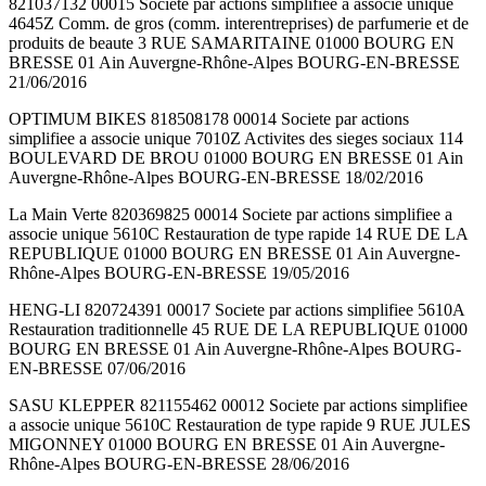
821037132 00015 Societe par actions simplifiee a associe unique
4645Z Comm. de gros (comm. interentreprises) de parfumerie et de
produits de beaute 3 RUE SAMARITAINE 01000 BOURG EN
BRESSE 01 Ain Auvergne-Rhône-Alpes BOURG-EN-BRESSE
21/06/2016
OPTIMUM BIKES 818508178 00014 Societe par actions
simplifiee a associe unique 7010Z Activites des sieges sociaux 114
BOULEVARD DE BROU 01000 BOURG EN BRESSE 01 Ain
Auvergne-Rhône-Alpes BOURG-EN-BRESSE 18/02/2016
La Main Verte 820369825 00014 Societe par actions simplifiee a
associe unique 5610C Restauration de type rapide 14 RUE DE LA
REPUBLIQUE 01000 BOURG EN BRESSE 01 Ain Auvergne-
Rhône-Alpes BOURG-EN-BRESSE 19/05/2016
HENG-LI 820724391 00017 Societe par actions simplifiee 5610A
Restauration traditionnelle 45 RUE DE LA REPUBLIQUE 01000
BOURG EN BRESSE 01 Ain Auvergne-Rhône-Alpes BOURG-
EN-BRESSE 07/06/2016
SASU KLEPPER 821155462 00012 Societe par actions simplifiee
a associe unique 5610C Restauration de type rapide 9 RUE JULES
MIGONNEY 01000 BOURG EN BRESSE 01 Ain Auvergne-
Rhône-Alpes BOURG-EN-BRESSE 28/06/2016