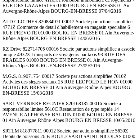
RUE DES LAZARISTES 01000 BOURG EN BRESSE 01 Ain
Auvergne-Rhône-Alpes BOURG-EN-BRESSE 07/04/2016
ALD CLOTHES 820884971 00012 Societe par actions simplifiee
4771Z Commerce de detail d'habillement en magasin specialise 6
RUE PREVOTE 01000 BOURG EN BRESSE 01 Ain Auvergne-
Rhône-Alpes BOURG-EN-BRESSE 14/06/2016
RZ Drive 822714705 00016 Societe par actions simplifiee a associe
unique 4932Z Transports de voyageurs par taxis 93 RUE DES
ERABLES 01000 BOURG EN BRESSE 01 Ain Auvergne-
Rhône-Alpes BOURG-EN-BRESSE 23/09/2016
M.G.S. 819071754 00017 Societe par actions simplifiee 7010Z
Activites des sieges sociaux 25 RUE LEOPOLD LE HON 01000
BOURG EN BRESSE 01 Ain Auvergne-Rhône-Alpes BOURG-
EN-BRESSE 15/03/2016
SARL VERNIERE REGNIER 820168185 00016 Societe a
responsabilite limitee 5610C Restauration de type rapide 14
AVENUE ALPHONSE BAUDIN 01000 BOURG EN BRESSE
01 Ain Auvergne-Rhône-Alpes BOURG-EN-BRESSE 10/05/2016
SRTLM 818977811 00012 Societe par actions simplifiee 5630Z
Debits de boissons 26 B BOULEVARD SAINT NICOLAS 01000