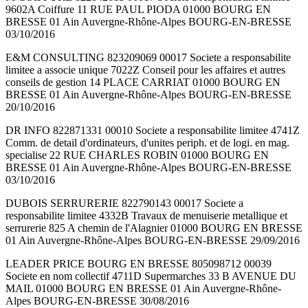
9602A Coiffure 11 RUE PAUL PIODA 01000 BOURG EN
BRESSE 01 Ain Auvergne-Rhône-Alpes BOURG-EN-BRESSE
03/10/2016
E&M CONSULTING 823209069 00017 Societe a responsabilite
limitee a associe unique 7022Z Conseil pour les affaires et autres
conseils de gestion 14 PLACE CARRIAT 01000 BOURG EN
BRESSE 01 Ain Auvergne-Rhône-Alpes BOURG-EN-BRESSE
20/10/2016
DR INFO 822871331 00010 Societe a responsabilite limitee 4741Z
Comm. de detail d'ordinateurs, d'unites periph. et de logi. en mag.
specialise 22 RUE CHARLES ROBIN 01000 BOURG EN
BRESSE 01 Ain Auvergne-Rhône-Alpes BOURG-EN-BRESSE
03/10/2016
DUBOIS SERRURERIE 822790143 00017 Societe a
responsabilite limitee 4332B Travaux de menuiserie metallique et
serrurerie 825 A chemin de l'Alagnier 01000 BOURG EN BRESSE
01 Ain Auvergne-Rhône-Alpes BOURG-EN-BRESSE 29/09/2016
LEADER PRICE BOURG EN BRESSE 805098712 00039
Societe en nom collectif 4711D Supermarches 33 B AVENUE DU
MAIL 01000 BOURG EN BRESSE 01 Ain Auvergne-Rhône-
Alpes BOURG-EN-BRESSE 30/08/2016