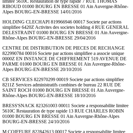
limitee 5610C Restauration de type rapide 7 RUE THOMAS
RIBOUD 01000 BOURG EN BRESSE 01 Ain Auvergne-Rhône-
Alpes BOURG-EN-BRESSE 14/01/2016
HOLDING CLECHAPI 819966946 00017 Societe par actions
simplifiee 6420Z Activites des societes holding 4 RUE GENERAL
DELESTRAINT 01000 BOURG EN BRESSE 01 Ain Auvergne-
Rhône-Alpes BOURG-EN-BRESSE 29/04/2016
CENTRE DE DISTRIBUTION DE PIECES DE RECHANGE
822990784 00016 Societe par actions simplifiee a associe unique
0000Z EN INSTANCE DE CHIFFREMENT 519 AVENUE DE
PARME 01000 BOURG EN BRESSE 01 Ain Auvergne-Rhône-
Alpes BOURG-EN-BRESSE 20/10/2016
CB SERVICES 822970299 00019 Societe par actions simplifiee
8211Z Services administratifs combines de bureau 22 RUE DE
SAINT ROCH 01000 BOURG EN BRESSE 01 Ain Auvergne-
Rhône-Alpes BOURG-EN-BRESSE 18/10/2016
BRESS'SNACK 823261003 00011 Societe a responsabilite limitee
5610C Restauration de type rapide 13 RUE CHARLES ROBIN
01000 BOURG EN BRESSE 01 Ain Auvergne-Rhône-Alpes
BOURG-EN-BRESSE 24/10/2016
M COIFFURE 822842613 00017 Societe a responsabilite limitee