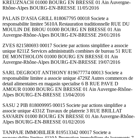
KREUZNACH 01000 BOURG EN BRESSE 01 Ain Auvergne-
Rhône-Alpes BOURG-EN-BRESSE 11/05/2016
PALAIS D'ASIA GRILL 818067795 00018 Societe a
responsabilite limitee 5610A Restauration traditionnelle RUE DU
MOULIN DE BROU 01000 BOURG EN BRESSE 01 Ain
Auvergne-Rhône-Alpes BOURG-EN-BRESSE 29/01/2016
ZVES 821580693 00017 Societe par actions simplifiee a associe
unique 8211Z Services administratifs combines de bureau 51 RUE
DE MONTHOLON 01000 BOURG EN BRESSE 01 Ain
Auvergne-Rhône-Alpes BOURG-EN-BRESSE 19/07/2016
SARL DEGROOT ANTHONY 819677774 00013 Societe a
responsabilite limitee a associe unique 4729Z Autres commerces de
detail alimentaires en magasin specialise 6 B RUE PAVE D
AMOUR 01000 BOURG EN BRESSE 01 Ain Auvergne-Rhône-
Alpes BOURG-EN-BRESSE 13/04/2016
SASU 2 PIB 818009995 00015 Societe par actions simplifiee a
associe unique 4331Z Travaux de platrerie 3 RUE BRILLAT
SAVARIN 01000 BOURG EN BRESSE 01 Ain Auvergne-Rhône-
Alpes BOURG-EN-BRESSE 01/02/2016
TANPAJE IMMOBILIER 819513342 00017 Societe a
responsabilite limitee 4110A Promotion immobiliere de logements 7