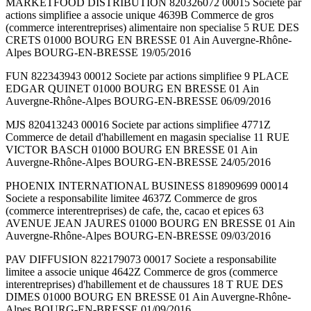
MARKETFOOD DISTRIBUTION 820326072 00015 Societe par
actions simplifiee a associe unique 4639B Commerce de gros
(commerce interentreprises) alimentaire non specialise 5 RUE DES
CRETS 01000 BOURG EN BRESSE 01 Ain Auvergne-Rhône-
Alpes BOURG-EN-BRESSE 19/05/2016
FUN 822343943 00012 Societe par actions simplifiee 9 PLACE
EDGAR QUINET 01000 BOURG EN BRESSE 01 Ain
Auvergne-Rhône-Alpes BOURG-EN-BRESSE 06/09/2016
MJS 820413243 00016 Societe par actions simplifiee 4771Z
Commerce de detail d'habillement en magasin specialise 11 RUE
VICTOR BASCH 01000 BOURG EN BRESSE 01 Ain
Auvergne-Rhône-Alpes BOURG-EN-BRESSE 24/05/2016
PHOENIX INTERNATIONAL BUSINESS 818909699 00014
Societe a responsabilite limitee 4637Z Commerce de gros
(commerce interentreprises) de cafe, the, cacao et epices 63
AVENUE JEAN JAURES 01000 BOURG EN BRESSE 01 Ain
Auvergne-Rhône-Alpes BOURG-EN-BRESSE 09/03/2016
PAV DIFFUSION 822179073 00017 Societe a responsabilite
limitee a associe unique 4642Z Commerce de gros (commerce
interentreprises) d'habillement et de chaussures 18 T RUE DES
DIMES 01000 BOURG EN BRESSE 01 Ain Auvergne-Rhône-
Alpes BOURG-EN-BRESSE 01/09/2016