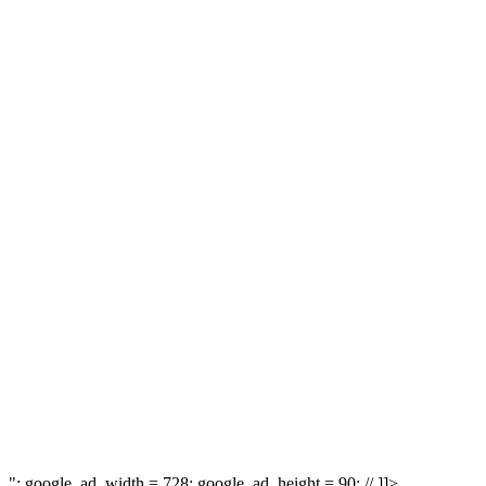
"; google_ad_width = 728; google_ad_height = 90; // ]]>