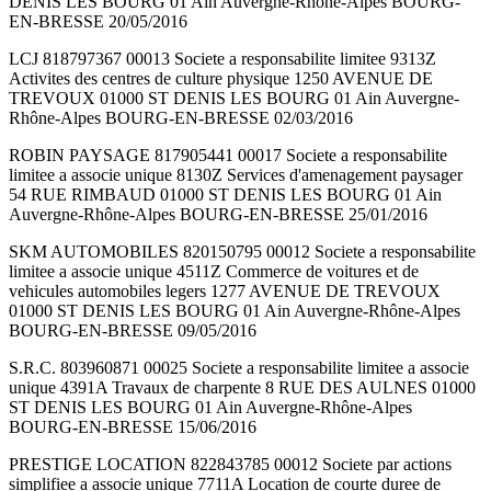
DENIS LES BOURG 01 Ain Auvergne-Rhône-Alpes BOURG-
EN-BRESSE 20/05/2016
LCJ 818797367 00013 Societe a responsabilite limitee 9313Z
Activites des centres de culture physique 1250 AVENUE DE
TREVOUX 01000 ST DENIS LES BOURG 01 Ain Auvergne-
Rhône-Alpes BOURG-EN-BRESSE 02/03/2016
ROBIN PAYSAGE 817905441 00017 Societe a responsabilite
limitee a associe unique 8130Z Services d'amenagement paysager
54 RUE RIMBAUD 01000 ST DENIS LES BOURG 01 Ain
Auvergne-Rhône-Alpes BOURG-EN-BRESSE 25/01/2016
SKM AUTOMOBILES 820150795 00012 Societe a responsabilite
limitee a associe unique 4511Z Commerce de voitures et de
vehicules automobiles legers 1277 AVENUE DE TREVOUX
01000 ST DENIS LES BOURG 01 Ain Auvergne-Rhône-Alpes
BOURG-EN-BRESSE 09/05/2016
S.R.C. 803960871 00025 Societe a responsabilite limitee a associe
unique 4391A Travaux de charpente 8 RUE DES AULNES 01000
ST DENIS LES BOURG 01 Ain Auvergne-Rhône-Alpes
BOURG-EN-BRESSE 15/06/2016
PRESTIGE LOCATION 822843785 00012 Societe par actions
simplifiee a associe unique 7711A Location de courte duree de