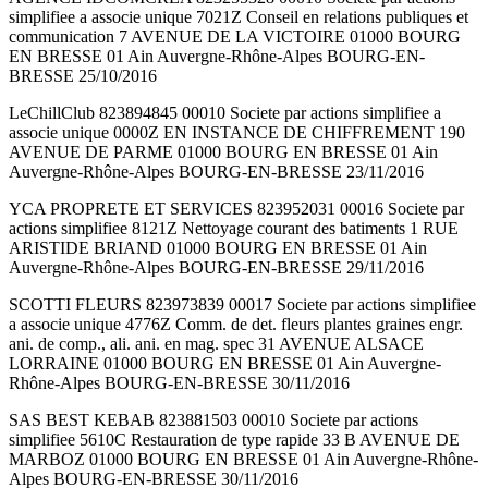
simplifiee a associe unique 7021Z Conseil en relations publiques et
communication 7 AVENUE DE LA VICTOIRE 01000 BOURG
EN BRESSE 01 Ain Auvergne-Rhône-Alpes BOURG-EN-
BRESSE 25/10/2016
LeChillClub 823894845 00010 Societe par actions simplifiee a
associe unique 0000Z EN INSTANCE DE CHIFFREMENT 190
AVENUE DE PARME 01000 BOURG EN BRESSE 01 Ain
Auvergne-Rhône-Alpes BOURG-EN-BRESSE 23/11/2016
YCA PROPRETE ET SERVICES 823952031 00016 Societe par
actions simplifiee 8121Z Nettoyage courant des batiments 1 RUE
ARISTIDE BRIAND 01000 BOURG EN BRESSE 01 Ain
Auvergne-Rhône-Alpes BOURG-EN-BRESSE 29/11/2016
SCOTTI FLEURS 823973839 00017 Societe par actions simplifiee
a associe unique 4776Z Comm. de det. fleurs plantes graines engr.
ani. de comp., ali. ani. en mag. spec 31 AVENUE ALSACE
LORRAINE 01000 BOURG EN BRESSE 01 Ain Auvergne-
Rhône-Alpes BOURG-EN-BRESSE 30/11/2016
SAS BEST KEBAB 823881503 00010 Societe par actions
simplifiee 5610C Restauration de type rapide 33 B AVENUE DE
MARBOZ 01000 BOURG EN BRESSE 01 Ain Auvergne-Rhône-
Alpes BOURG-EN-BRESSE 30/11/2016