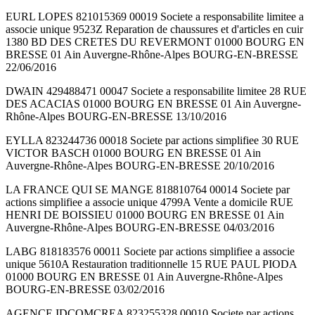
EURL LOPES 821015369 00019 Societe a responsabilite limitee a
associe unique 9523Z Reparation de chaussures et d'articles en cuir
1380 BD DES CRETES DU REVERMONT 01000 BOURG EN
BRESSE 01 Ain Auvergne-Rhône-Alpes BOURG-EN-BRESSE
22/06/2016
DWAIN 429488471 00047 Societe a responsabilite limitee 28 RUE
DES ACACIAS 01000 BOURG EN BRESSE 01 Ain Auvergne-
Rhône-Alpes BOURG-EN-BRESSE 13/10/2016
EYLLA 823244736 00018 Societe par actions simplifiee 30 RUE
VICTOR BASCH 01000 BOURG EN BRESSE 01 Ain
Auvergne-Rhône-Alpes BOURG-EN-BRESSE 20/10/2016
LA FRANCE QUI SE MANGE 818810764 00014 Societe par
actions simplifiee a associe unique 4799A Vente a domicile RUE
HENRI DE BOISSIEU 01000 BOURG EN BRESSE 01 Ain
Auvergne-Rhône-Alpes BOURG-EN-BRESSE 04/03/2016
LABG 818183576 00011 Societe par actions simplifiee a associe
unique 5610A Restauration traditionnelle 15 RUE PAUL PIODA
01000 BOURG EN BRESSE 01 Ain Auvergne-Rhône-Alpes
BOURG-EN-BRESSE 03/02/2016
AGENCE IDCOMCREA 823255328 00010 Societe par actions