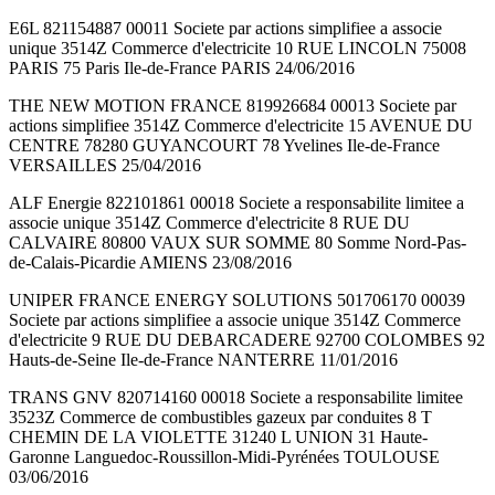
E6L 821154887 00011 Societe par actions simplifiee a associe
unique 3514Z Commerce d'electricite 10 RUE LINCOLN 75008
PARIS 75 Paris Ile-de-France PARIS 24/06/2016
THE NEW MOTION FRANCE 819926684 00013 Societe par
actions simplifiee 3514Z Commerce d'electricite 15 AVENUE DU
CENTRE 78280 GUYANCOURT 78 Yvelines Ile-de-France
VERSAILLES 25/04/2016
ALF Energie 822101861 00018 Societe a responsabilite limitee a
associe unique 3514Z Commerce d'electricite 8 RUE DU
CALVAIRE 80800 VAUX SUR SOMME 80 Somme Nord-Pas-
de-Calais-Picardie AMIENS 23/08/2016
UNIPER FRANCE ENERGY SOLUTIONS 501706170 00039
Societe par actions simplifiee a associe unique 3514Z Commerce
d'electricite 9 RUE DU DEBARCADERE 92700 COLOMBES 92
Hauts-de-Seine Ile-de-France NANTERRE 11/01/2016
TRANS GNV 820714160 00018 Societe a responsabilite limitee
3523Z Commerce de combustibles gazeux par conduites 8 T
CHEMIN DE LA VIOLETTE 31240 L UNION 31 Haute-
Garonne Languedoc-Roussillon-Midi-Pyrénées TOULOUSE
03/06/2016