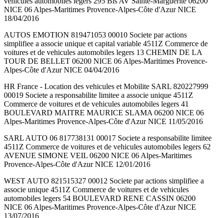
vehicules automobiles legers 295 Bis AV Sainte-Marguerite 06200
NICE 06 Alpes-Maritimes Provence-Alpes-Côte d'Azur NICE
18/04/2016
AUTOS EMOTION 819471053 00010 Societe par actions
simplifiee a associe unique et capital variable 4511Z Commerce de
voitures et de vehicules automobiles legers 13 CHEMIN DE LA
TOUR DE BELLET 06200 NICE 06 Alpes-Maritimes Provence-
Alpes-Côte d'Azur NICE 04/04/2016
HR France - Location des vehicules et Mobilite SARL 820227999
00019 Societe a responsabilite limitee a associe unique 4511Z
Commerce de voitures et de vehicules automobiles legers 41
BOULEVARD MAITRE MAURICE SLAMA 06200 NICE 06
Alpes-Maritimes Provence-Alpes-Côte d'Azur NICE 11/05/2016
SARL AUTO 06 817738131 00017 Societe a responsabilite limitee
4511Z Commerce de voitures et de vehicules automobiles legers 62
AVENUE SIMONE VEIL 06200 NICE 06 Alpes-Maritimes
Provence-Alpes-Côte d'Azur NICE 12/01/2016
WEST AUTO 821515327 00012 Societe par actions simplifiee a
associe unique 4511Z Commerce de voitures et de vehicules
automobiles legers 54 BOULEVARD RENE CASSIN 06200
NICE 06 Alpes-Maritimes Provence-Alpes-Côte d'Azur NICE
13/07/2016