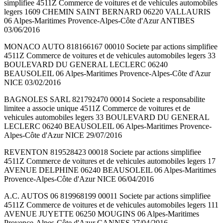
simplifiee 4511Z Commerce de voitures et de vehicules automobiles
legers 1609 CHEMIN SAINT BERNARD 06220 VALLAURIS
06 Alpes-Maritimes Provence-Alpes-Côte d'Azur ANTIBES
03/06/2016
MONACO AUTO 818166167 00010 Societe par actions simplifiee
4511Z Commerce de voitures et de vehicules automobiles legers 33
BOULEVARD DU GENERAL LECLERC 06240
BEAUSOLEIL 06 Alpes-Maritimes Provence-Alpes-Côte d'Azur
NICE 03/02/2016
BAGNOLES SARL 821792470 00014 Societe a responsabilite
limitee a associe unique 4511Z Commerce de voitures et de
vehicules automobiles legers 33 BOULEVARD DU GENERAL
LECLERC 06240 BEAUSOLEIL 06 Alpes-Maritimes Provence-
Alpes-Côte d'Azur NICE 29/07/2016
REVENTON 819528423 00018 Societe par actions simplifiee
4511Z Commerce de voitures et de vehicules automobiles legers 17
AVENUE DELPHINE 06240 BEAUSOLEIL 06 Alpes-Maritimes
Provence-Alpes-Côte d'Azur NICE 06/04/2016
A.C. AUTOS 06 819968199 00011 Societe par actions simplifiee
4511Z Commerce de voitures et de vehicules automobiles legers 111
AVENUE JUYETTE 06250 MOUGINS 06 Alpes-Maritimes
Provence-Alpes-Côte d'Azur CANNES 27/04/2016