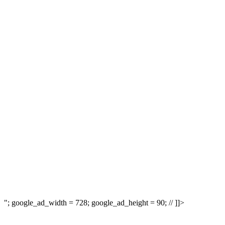
"; google_ad_width = 728; google_ad_height = 90; // ]]>