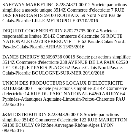
SAFEWAY MARKETING 822874871 00012 Societe par actions
simplifiee a associe unique 3514Z Commerce d'electricite 7 RUE
DES FABRICANTS 59100 ROUBAIX 59 Nord Nord-Pas-de-
Calais-Picardie LILLE METROPOLE 03/10/2016
DEQUIDT COGENERATION 820273795 00014 Societe a
responsabilite limitee 3514Z Commerce d'electricite 56 ROUTE
NATIONALE 62270 REBREUVIETTE 62 Pas-de-Calais Nord-
Pas-de-Calais-Picardie ARRAS 13/05/2016
DANES ENERGY 823098736 00015 Societe par actions simplifiee
3514Z Commerce d'electricite 238 AVENUE DE LA PAIX 62520
LE TOUQUET PARIS PLAGE 62 Pas-de-Calais Nord-Pas-de-
Calais-Picardie BOULOGNE-SUR-MER 20/10/2016
UNION DES PRODUCTEURS LOCAUX D'ELECTRICITE
821102860 00011 Societe par actions simplifiee 3514Z Commerce
d'electricite 14 RUE DU PARC NATIONAL 64260 ARUDY 64
Pyrénées-Atlantiques Aquitaine-Limousin-Poitou-Charentes PAU
22/06/2016
J&M DISTRIBUTION 822394326 00018 Societe par actions
simplifiee 3514Z Commerce d'electricite 122 RUE MARIETTON
69130 ECULLY 69 Rhône Auvergne-Rhône-Alpes LYON
08/09/2016