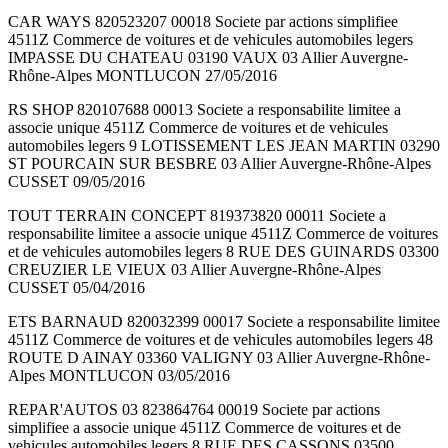
CAR WAYS 820523207 00018 Societe par actions simplifiee
4511Z Commerce de voitures et de vehicules automobiles legers
IMPASSE DU CHATEAU 03190 VAUX 03 Allier Auvergne-
Rhône-Alpes MONTLUCON 27/05/2016
RS SHOP 820107688 00013 Societe a responsabilite limitee a
associe unique 4511Z Commerce de voitures et de vehicules
automobiles legers 9 LOTISSEMENT LES JEAN MARTIN 03290
ST POURCAIN SUR BESBRE 03 Allier Auvergne-Rhône-Alpes
CUSSET 09/05/2016
TOUT TERRAIN CONCEPT 819373820 00011 Societe a
responsabilite limitee a associe unique 4511Z Commerce de voitures
et de vehicules automobiles legers 8 RUE DES GUINARDS 03300
CREUZIER LE VIEUX 03 Allier Auvergne-Rhône-Alpes
CUSSET 05/04/2016
ETS BARNAUD 820032399 00017 Societe a responsabilite limitee
4511Z Commerce de voitures et de vehicules automobiles legers 48
ROUTE D AINAY 03360 VALIGNY 03 Allier Auvergne-Rhône-
Alpes MONTLUCON 03/05/2016
REPAR'AUTOS 03 823864764 00019 Societe par actions
simplifiee a associe unique 4511Z Commerce de voitures et de
vehicules automobiles legers 8 RUE DES CASSONS 03500