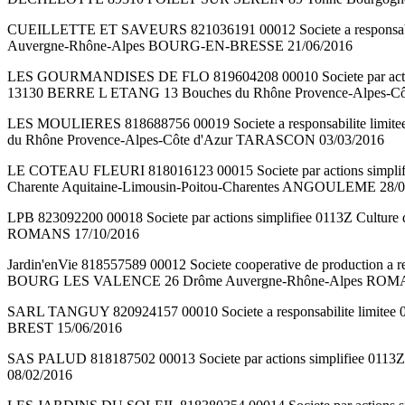
CUEILLETTE ET SAVEURS 821036191 00012 Societe a responsabi
Auvergne-Rhône-Alpes BOURG-EN-BRESSE 21/06/2016
LES GOURMANDISES DE FLO 819604208 00010 Societe par actions 
13130 BERRE L ETANG 13 Bouches du Rhône Provence-Alpes-
LES MOULIERES 818688756 00019 Societe a responsabilite limi
du Rhône Provence-Alpes-Côte d'Azur TARASCON 03/03/2016
LE COTEAU FLEURI 818016123 00015 Societe par actions simpli
Charente Aquitaine-Limousin-Poitou-Charentes ANGOULEME 28/0
LPB 823092200 00018 Societe par actions simplifiee 0113Z Cult
ROMANS 17/10/2016
Jardin'enVie 818557589 00012 Societe cooperative de production a 
BOURG LES VALENCE 26 Drôme Auvergne-Rhône-Alpes ROMA
SARL TANGUY 820924157 00010 Societe a responsabilite limitee 
BREST 15/06/2016
SAS PALUD 818187502 00013 Societe par actions simplifiee 0113
08/02/2016