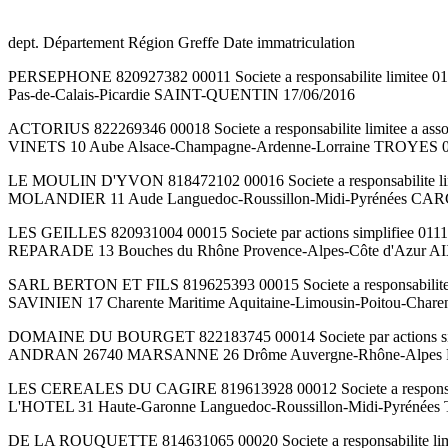
dept. Département Région Greffe Date immatriculation
PERSEPHONE 820927382 00011 Societe a responsabilite limitee 011
Pas-de-Calais-Picardie SAINT-QUENTIN 17/06/2016
ACTORIUS 822269346 00018 Societe a responsabilite limitee a asso
VINETS 10 Aube Alsace-Champagne-Ardenne-Lorraine TROYES 0
LE MOULIN D'YVON 818472102 00016 Societe a responsabilite limite
MOLANDIER 11 Aude Languedoc-Roussillon-Midi-Pyrénées C
LES GEILLES 820931004 00015 Societe par actions simplifiee 0111
REPARADE 13 Bouches du Rhône Provence-Alpes-Côte d'Azur
SARL BERTON ET FILS 819625393 00015 Societe a responsabilite li
SAVINIEN 17 Charente Maritime Aquitaine-Limousin-Poitou-Char
DOMAINE DU BOURGET 822183745 00014 Societe par actions simplifi
ANDRAN 26740 MARSANNE 26 Drôme Auvergne-Rhône-Alpes
LES CEREALES DU CAGIRE 819613928 00012 Societe a responsabilite 
L'HOTEL 31 Haute-Garonne Languedoc-Roussillon-Midi-Pyrénée
DE LA ROUQUETTE 814631065 00020 Societe a responsabilite limi