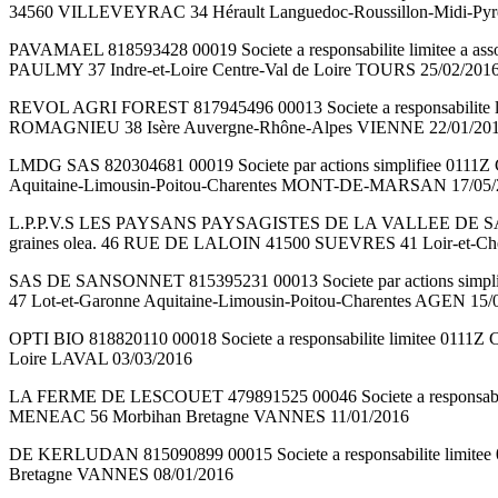
34560 VILLEVEYRAC 34 Hérault Languedoc-Roussillon-Midi-P
PAVAMAEL 818593428 00019 Societe a responsabilite limitee a asso
PAULMY 37 Indre-et-Loire Centre-Val de Loire TOURS 25/02/201
REVOL AGRI FOREST 817945496 00013 Societe a responsabilite limi
ROMAGNIEU 38 Isère Auvergne-Rhône-Alpes VIENNE 22/01/20
LMDG SAS 820304681 00019 Societe par actions simplifiee 0111Z C
Aquitaine-Limousin-Poitou-Charentes MONT-DE-MARSAN 17/05/
L.P.P.V.S LES PAYSANS PAYSAGISTES DE LA VALLEE DE SAUVEBONNE 
graines olea. 46 RUE DE LALOIN 41500 SUEVRES 41 Loir-et-Cher
SAS DE SANSONNET 815395231 00013 Societe par actions simplifi
47 Lot-et-Garonne Aquitaine-Limousin-Poitou-Charentes AGEN 15/
OPTI BIO 818820110 00018 Societe a responsabilite limitee 0111Z 
Loire LAVAL 03/03/2016
LA FERME DE LESCOUET 479891525 00046 Societe a responsabilite li
MENEAC 56 Morbihan Bretagne VANNES 11/01/2016
DE KERLUDAN 815090899 00015 Societe a responsabilite limitee 0
Bretagne VANNES 08/01/2016