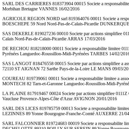
SARL DES CARRIERES 818373904 00015 Societe a responsabilite li
Morbihan Bretagne VANNES 16/02/2016
AGRICOLE REGION NORD sarl 819364076 00011 Societe a responsabil
BOESCHEPE 59 Nord Nord-Pas-de-Calais-Picardie DUNKERQUE 
SAS DEKERLE 819027236 00010 Societe par actions simplifiee 0111
Calais Nord-Pas-de-Calais-Picardie ARRAS 17/03/2016
DE RECHOU 818218000 00011 Societe a responsabilite limitee 011
Pyrénées Languedoc-Roussillon-Midi-Pyrénées TARBES 14/02/201
SAS LANGOT 818476558 00015 Societe par actions simplifiee a ass
72110 ST AIGNAN 72 Sarthe Pays-de-la-Loire LE MANS 09/03/20
COUREAU 819739061 00011 Societe a responsabilite limitee a asso
MONTECH 82 Tarn-et-Garonne Languedoc-Roussillon-Midi-Pyr
LA PLAINE 817919467 00024 Societe par actions simplifiee 0111Z
Vaucluse Provence-Alpes-Côte d'Azur AVIGNON 20/01/2016
SARL DES LICES 819785759 00013 Societe a responsabilite limitee a
LEZINNES 89 Yonne Bourgogne-Franche-Comté AUXERRE 21/04
SARL FALCONNIER 819724683 00019 Societe a responsabilite limitee 
DECHELOTTE 89310 POILLY SUR SEREIN 89 Yonne Bourgogne