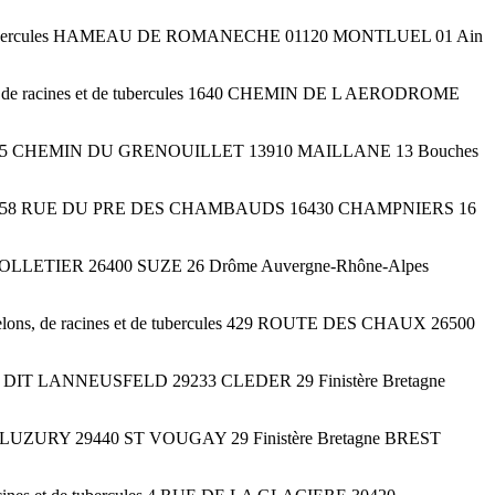
 et de tubercules HAMEAU DE ROMANECHE 01120 MONTLUEL 01 Ain
ns, de racines et de tubercules 1640 CHEMIN DE L AERODROME
ercules 1955 CHEMIN DU GRENOUILLET 13910 MAILLANE 13 Bouches
ubercules 958 RUE DU PRE DES CHAMBAUDS 16430 CHAMPNIERS 16
 PAY FOLLETIER 26400 SUZE 26 Drôme Auvergne-Rhône-Alpes
 de melons, de racines et de tubercules 429 ROUTE DES CHAUX 26500
s LIEU DIT LANNEUSFELD 29233 CLEDER 29 Finistère Bretagne
EU DIT LUZURY 29440 ST VOUGAY 29 Finistère Bretagne BREST