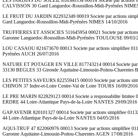
LES JARDINS DU SOLEIL 818380354 00014 Societe par actions simp
CALVISSON 30 Gard Languedoc-Roussillon-Midi-Pyrénées NIMES
LE FRUIT DU JARDIN 822932349 00019 Societe par actions simpli
Gard Languedoc-Roussillon-Midi-Pyrénées NIMES 14/10/2016
TRUFFIERES ET ASSOCIES 511645954 00021 Societe par actions s
Garonne Languedoc-Roussillon-Midi-Pyrénées TOULOUSE 09/03/
LOU CASAOU 821673670 00013 Societe par actions simplifiee 0113Z
Pyrénées AUCH 26/07/2016
NATURE ET POTAGER EN VILLE 817743214 00014 Societe par action
33130 BEGLES 33 Gironde Aquitaine-Limousin-Poitou-Charente
LES PETITES SAVEURS 822559415 00010 Societe par actions simpli
CHINON 37 Indre-et-Loire Centre-Val de Loire TOURS 16/09/2016
LE PRE MARIN 822829123 00014 Societe a responsabilite limit
ERDRE 44 Loire-Atlantique Pays-de-la-Loire NANTES 29/09/2016
GAP AVENIR 820101327 00014 Societe par actions simplifiee 0
44 Loire-Atlantique Pays-de-la-Loire NANTES 04/05/2016
AQUI-TRUF 47 822060976 00013 Societe par actions simplifiee
Garonne Aquitaine-Limousin-Poitou-Charentes AGEN 17/08/2016