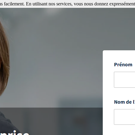
s facilement. En utilisant nos services, vous nous donnez expressément 