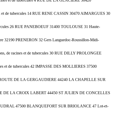
racines et de tubercules 4 RUE DE LA GLACIERE 30420
acines et de tubercules 14 RUE RENE CASSIN 30470 AIMARGUES 30
e tubercules 26 RUE PANEBOEUF 31400 TOULOUSE 31 Haute-
aquere 32190 PRENERON 32 Gers Languedoc-Roussillon-Midi-
lons, de racines et de tubercules 30 RUE DILLY PROLONGEE
acines et de tubercules 42 IMPASSE DES MOLLIERES 37500
rcules 23 T ROUTE DE LA GERGAUDIERE 44240 LA CHAPELLE SUR
es 39 ROUTE DE LA CROIX LABERT 44450 ST JULIEN DE CONCELLES
ules PECHAUDRAL 47500 BLANQUEFORT SUR BRIOLANCE 47 Lot-et-