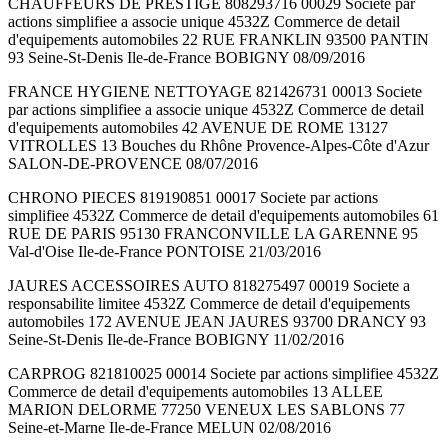
CHAUFFEURS DE PRESTIGE 808293716 00029 Societe par
actions simplifiee a associe unique 4532Z Commerce de detail
d'equipements automobiles 22 RUE FRANKLIN 93500 PANTIN
93 Seine-St-Denis Ile-de-France BOBIGNY 08/09/2016
FRANCE HYGIENE NETTOYAGE 821426731 00013 Societe
par actions simplifiee a associe unique 4532Z Commerce de detail
d'equipements automobiles 42 AVENUE DE ROME 13127
VITROLLES 13 Bouches du Rhône Provence-Alpes-Côte d'Azur
SALON-DE-PROVENCE 08/07/2016
CHRONO PIECES 819190851 00017 Societe par actions
simplifiee 4532Z Commerce de detail d'equipements automobiles 61
RUE DE PARIS 95130 FRANCONVILLE LA GARENNE 95
Val-d'Oise Ile-de-France PONTOISE 21/03/2016
JAURES ACCESSOIRES AUTO 818275497 00019 Societe a
responsabilite limitee 4532Z Commerce de detail d'equipements
automobiles 172 AVENUE JEAN JAURES 93700 DRANCY 93
Seine-St-Denis Ile-de-France BOBIGNY 11/02/2016
CARPROG 821810025 00014 Societe par actions simplifiee 4532Z
Commerce de detail d'equipements automobiles 13 ALLEE
MARION DELORME 77250 VENEUX LES SABLONS 77
Seine-et-Marne Ile-de-France MELUN 02/08/2016