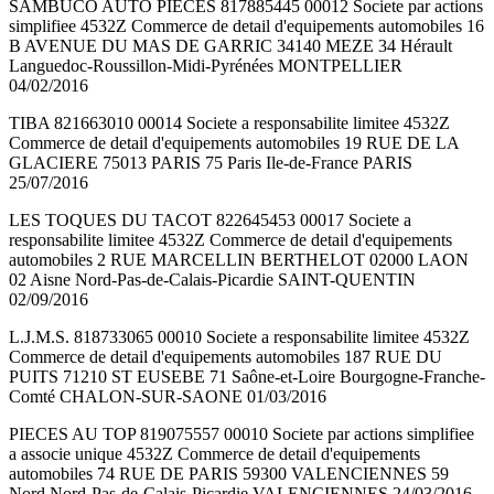
SAMBUCO AUTO PIECES 817885445 00012 Societe par actions
simplifiee 4532Z Commerce de detail d'equipements automobiles 16
B AVENUE DU MAS DE GARRIC 34140 MEZE 34 Hérault
Languedoc-Roussillon-Midi-Pyrénées MONTPELLIER
04/02/2016
TIBA 821663010 00014 Societe a responsabilite limitee 4532Z
Commerce de detail d'equipements automobiles 19 RUE DE LA
GLACIERE 75013 PARIS 75 Paris Ile-de-France PARIS
25/07/2016
LES TOQUES DU TACOT 822645453 00017 Societe a
responsabilite limitee 4532Z Commerce de detail d'equipements
automobiles 2 RUE MARCELLIN BERTHELOT 02000 LAON
02 Aisne Nord-Pas-de-Calais-Picardie SAINT-QUENTIN
02/09/2016
L.J.M.S. 818733065 00010 Societe a responsabilite limitee 4532Z
Commerce de detail d'equipements automobiles 187 RUE DU
PUITS 71210 ST EUSEBE 71 Saône-et-Loire Bourgogne-Franche-
Comté CHALON-SUR-SAONE 01/03/2016
PIECES AU TOP 819075557 00010 Societe par actions simplifiee
a associe unique 4532Z Commerce de detail d'equipements
automobiles 74 RUE DE PARIS 59300 VALENCIENNES 59
Nord Nord-Pas-de-Calais-Picardie VALENCIENNES 24/03/2016