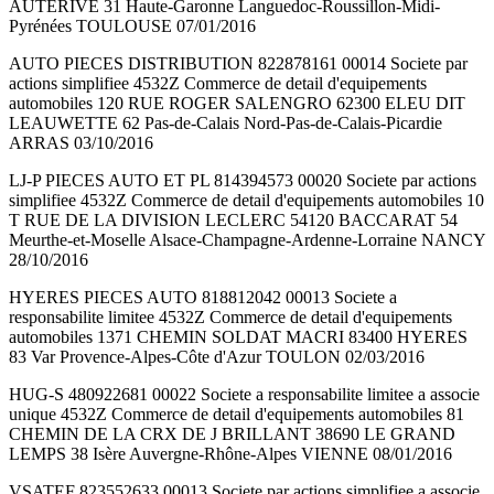
AUTERIVE 31 Haute-Garonne Languedoc-Roussillon-Midi-
Pyrénées TOULOUSE 07/01/2016
AUTO PIECES DISTRIBUTION 822878161 00014 Societe par
actions simplifiee 4532Z Commerce de detail d'equipements
automobiles 120 RUE ROGER SALENGRO 62300 ELEU DIT
LEAUWETTE 62 Pas-de-Calais Nord-Pas-de-Calais-Picardie
ARRAS 03/10/2016
LJ-P PIECES AUTO ET PL 814394573 00020 Societe par actions
simplifiee 4532Z Commerce de detail d'equipements automobiles 10
T RUE DE LA DIVISION LECLERC 54120 BACCARAT 54
Meurthe-et-Moselle Alsace-Champagne-Ardenne-Lorraine NANCY
28/10/2016
HYERES PIECES AUTO 818812042 00013 Societe a
responsabilite limitee 4532Z Commerce de detail d'equipements
automobiles 1371 CHEMIN SOLDAT MACRI 83400 HYERES
83 Var Provence-Alpes-Côte d'Azur TOULON 02/03/2016
HUG-S 480922681 00022 Societe a responsabilite limitee a associe
unique 4532Z Commerce de detail d'equipements automobiles 81
CHEMIN DE LA CRX DE J BRILLANT 38690 LE GRAND
LEMPS 38 Isère Auvergne-Rhône-Alpes VIENNE 08/01/2016
VSATEF 823552633 00013 Societe par actions simplifiee a associe