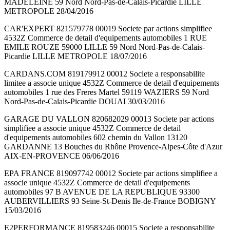
MADELEINE 59 Nord Nord-Pas-de-Calais-Picardie LILLE
METROPOLE 28/04/2016
CAR'EXPERT 821579778 00019 Societe par actions simplifiee
4532Z Commerce de detail d'equipements automobiles 1 RUE
EMILE ROUZE 59000 LILLE 59 Nord Nord-Pas-de-Calais-
Picardie LILLE METROPOLE 18/07/2016
CARDANS.COM 819179912 00012 Societe a responsabilite
limitee a associe unique 4532Z Commerce de detail d'equipements
automobiles 1 rue des Freres Martel 59119 WAZIERS 59 Nord
Nord-Pas-de-Calais-Picardie DOUAI 30/03/2016
GARAGE DU VALLON 820682029 00013 Societe par actions
simplifiee a associe unique 4532Z Commerce de detail
d'equipements automobiles 602 chemin du Vallon 13120
GARDANNE 13 Bouches du Rhône Provence-Alpes-Côte d'Azur
AIX-EN-PROVENCE 06/06/2016
EPA FRANCE 819097742 00012 Societe par actions simplifiee a
associe unique 4532Z Commerce de detail d'equipements
automobiles 97 B AVENUE DE LA REPUBLIQUE 93300
AUBERVILLIERS 93 Seine-St-Denis Ile-de-France BOBIGNY
15/03/2016
E2PERFORMANCE 819583246 00015 Societe a responsabilite