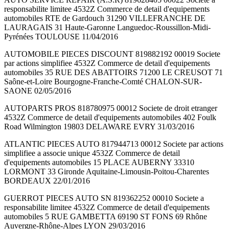
responsabilite limitee 4532Z Commerce de detail d'equipements
automobiles RTE de Gardouch 31290 VILLEFRANCHE DE
LAURAGAIS 31 Haute-Garonne Languedoc-Roussillon-Midi-
Pyrénées TOULOUSE 11/04/2016
AUTOMOBILE PIECES DISCOUNT 819882192 00019 Societe
par actions simplifiee 4532Z Commerce de detail d'equipements
automobiles 35 RUE DES ABATTOIRS 71200 LE CREUSOT 71
Saône-et-Loire Bourgogne-Franche-Comté CHALON-SUR-
SAONE 02/05/2016
AUTOPARTS PROS 818780975 00012 Societe de droit etranger
4532Z Commerce de detail d'equipements automobiles 402 Foulk
Road Wilmington 19803 DELAWARE EVRY 31/03/2016
ATLANTIC PIECES AUTO 817944713 00012 Societe par actions
simplifiee a associe unique 4532Z Commerce de detail
d'equipements automobiles 15 PLACE AUBERNY 33310
LORMONT 33 Gironde Aquitaine-Limousin-Poitou-Charentes
BORDEAUX 22/01/2016
GUERROT PIECES AUTO SN 819362252 00010 Societe a
responsabilite limitee 4532Z Commerce de detail d'equipements
automobiles 5 RUE GAMBETTA 69190 ST FONS 69 Rhône
Auvergne-Rhône-Alpes LYON 29/03/2016