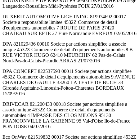
INDUSTRIELLE DE RIBEROLES 09300 DREUILHE 09 Ariège
Languedoc-Roussillon-Midi-Pyrénées FOIX 27/01/2016
DUXERIT AUTOMOTIVE LIGHTNING 819974692 00017
Societe a responsabilite limitee 4532Z Commerce de detail
d'equipements automobiles 7 ROUTE DE PARIS 27420
CHATEAU SUR EPTE 27 Eure Normandie EVREUX 02/05/2016
DPA 821029436 00010 Societe par actions simplifiee a associe
unique 4532Z Commerce de detail d'equipements automobiles 8 B
RUE VICTOR HUGO 62410 MEURCHIN 62 Pas-de-Calais
Nord-Pas-de-Calais-Picardie ARRAS 21/07/2016
DPA CONCEPT 822537593 00011 Societe par actions simplifiee
4532Z Commerce de detail d'equipements automobiles 9 AVENUE
CHARLES DE GAULLE 33260 LA TESTE DE BUCH 33
Gironde Aquitaine-Limousin-Poitou-Charentes BORDEAUX
15/09/2016
DRIVECAR 821200433 00018 Societe par actions simplifiee a
associe unique 4532Z Commerce de detail d'equipements
automobiles 4 IMPASSE DES CLOS MILONS 95130
FRANCONVILLE LA GARENNE 95 Val-d'Oise Ile-de-France
PONTOISE 04/07/2016
Eco OnWay 821519832 00017 Societe par actions simplifiee 4532Z