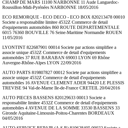
CHAMP DE MARS 11100 NARBONNE 11 Aude Languedoc-
Roussillon-Midi-Pyrénées NARBONNE 18/05/2016
ECO REMORQUE - ECO DECO - ECO BOX 820213478 00010
Societe a responsabilite limitee 4532Z Commerce de detail
d'equipements automobiles 860 ROUTE DEPARTEMENTALE
6015 76360 BOUVILLE 76 Seine-Maritime Normandie ROUEN
11/05/2016
LYONTINT 822687901 00014 Societe par actions simplifiee a
associe unique 4532Z Commerce de detail d'equipements
automobiles 37 RUE BARABAN 69003 LYON 69 Rhône
Auvergne-Rhône-Alpes LYON 22/09/2016
AUTO PARTS 819807827 00012 Societe par actions simplifiee a
associe unique 4532Z Commerce de detail d'equipements
automobiles 16 AVENUE CLEMENT ADER 94420 LE PLESSIS
TREVISE 94 Val-de-Marne Ile-de-France CRETEIL 20/04/2016
AUTO PIECES BASSENS 820129633 00013 Societe a
responsabilite limitee 4532Z Commerce de detail d'equipements
automobiles 4 AVENUE DE LA SOMME 33530 BASSENS 33
Gironde Aquitaine-Limousin-Poitou-Charentes BORDEAUX
04/05/2016
AUTO SERVICE REPAIR (A.S.R) 819628405 00022 Societe a