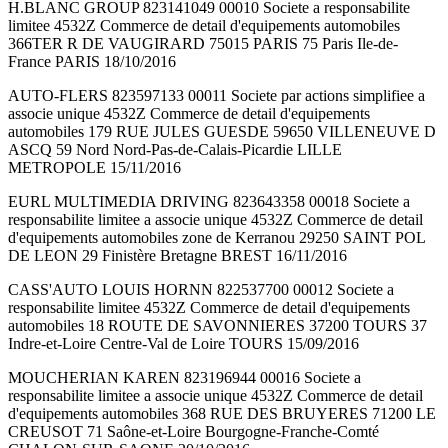
H.BLANC GROUP 823141049 00010 Societe a responsabilite
limitee 4532Z Commerce de detail d'equipements automobiles
366TER R DE VAUGIRARD 75015 PARIS 75 Paris Ile-de-
France PARIS 18/10/2016
AUTO-FLERS 823597133 00011 Societe par actions simplifiee a
associe unique 4532Z Commerce de detail d'equipements
automobiles 179 RUE JULES GUESDE 59650 VILLENEUVE D
ASCQ 59 Nord Nord-Pas-de-Calais-Picardie LILLE
METROPOLE 15/11/2016
EURL MULTIMEDIA DRIVING 823643358 00018 Societe a
responsabilite limitee a associe unique 4532Z Commerce de detail
d'equipements automobiles zone de Kerranou 29250 SAINT POL
DE LEON 29 Finistère Bretagne BREST 16/11/2016
CASS'AUTO LOUIS HORNN 822537700 00012 Societe a
responsabilite limitee 4532Z Commerce de detail d'equipements
automobiles 18 ROUTE DE SAVONNIERES 37200 TOURS 37
Indre-et-Loire Centre-Val de Loire TOURS 15/09/2016
MOUCHERIAN KAREN 823196944 00016 Societe a
responsabilite limitee a associe unique 4532Z Commerce de detail
d'equipements automobiles 368 RUE DES BRUYERES 71200 LE
CREUSOT 71 Saône-et-Loire Bourgogne-Franche-Comté