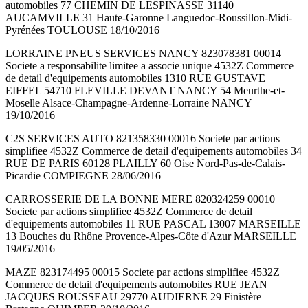
automobiles 77 CHEMIN DE LESPINASSE 31140
AUCAMVILLE 31 Haute-Garonne Languedoc-Roussillon-Midi-
Pyrénées TOULOUSE 18/10/2016
LORRAINE PNEUS SERVICES NANCY 823078381 00014
Societe a responsabilite limitee a associe unique 4532Z Commerce
de detail d'equipements automobiles 1310 RUE GUSTAVE
EIFFEL 54710 FLEVILLE DEVANT NANCY 54 Meurthe-et-
Moselle Alsace-Champagne-Ardenne-Lorraine NANCY
19/10/2016
C2S SERVICES AUTO 821358330 00016 Societe par actions
simplifiee 4532Z Commerce de detail d'equipements automobiles 34
RUE DE PARIS 60128 PLAILLY 60 Oise Nord-Pas-de-Calais-
Picardie COMPIEGNE 28/06/2016
CARROSSERIE DE LA BONNE MERE 820324259 00010
Societe par actions simplifiee 4532Z Commerce de detail
d'equipements automobiles 11 RUE PASCAL 13007 MARSEILLE
13 Bouches du Rhône Provence-Alpes-Côte d'Azur MARSEILLE
19/05/2016
MAZE 823174495 00015 Societe par actions simplifiee 4532Z
Commerce de detail d'equipements automobiles RUE JEAN
JACQUES ROUSSEAU 29770 AUDIERNE 29 Finistère