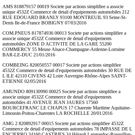
AMS 818879157 00019 Societe par actions simplifiee a associe
unique 4532Z Commerce de detail d'equipements automobiles 212
RUE EDOUARD BRANLY 93100 MONTREUIL 93 Seine-St-
Denis Ile-de-France BOBIGNY 07/03/2016
COM.PNEUS 817874936 00013 Societe par actions simplifiee a
associe unique 4532Z Commerce de detail d'equipements
automobiles ZONE D ACTIVITE DE LA GARE 55200
COMMERCY 55 Meuse Alsace-Champagne-Ardenne-Lorraine
BAR-LE-DUC 21/01/2016
COMBEING 820050557 00017 Societe par actions simplifiee
4532Z Commerce de detail d'equipements automobiles 30 RUE DE
L ILE 42110 CIVENS 42 Loire Auvergne-Rhône-Alpes SAINT-
ETIENNE 02/05/2016
AMUNDO 809130990 00025 Societe par actions simplifiee a
associe unique 4532Z Commerce de detail d'equipements
automobiles 41 AVENUE JEAN JAURES 17560
BOURCEFRANC LE CHAPUS 17 Charente Maritime Aquitaine-
Limousin-Poitou-Charentes LA ROCHELLE 20/01/2016
AMG 2 820892917 00015 Societe par actions simplifiee 4532Z
Commerce de detail d'equipements automobiles 78 IMPASSE DE L
ENCIERRO 34160 CASTRIES 34 Hérault Languedoc-Roussillon-