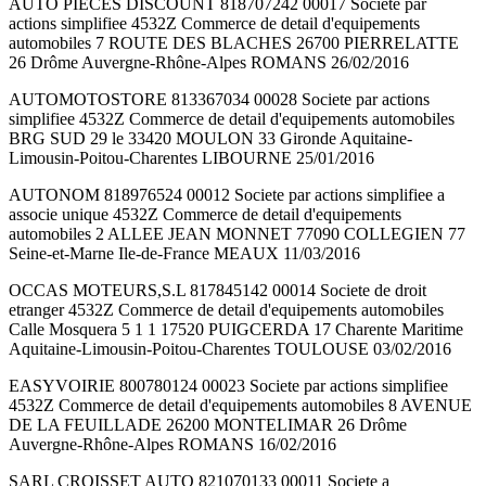
AUTO PIECES DISCOUNT 818707242 00017 Societe par
actions simplifiee 4532Z Commerce de detail d'equipements
automobiles 7 ROUTE DES BLACHES 26700 PIERRELATTE
26 Drôme Auvergne-Rhône-Alpes ROMANS 26/02/2016
AUTOMOTOSTORE 813367034 00028 Societe par actions
simplifiee 4532Z Commerce de detail d'equipements automobiles
BRG SUD 29 le 33420 MOULON 33 Gironde Aquitaine-
Limousin-Poitou-Charentes LIBOURNE 25/01/2016
AUTONOM 818976524 00012 Societe par actions simplifiee a
associe unique 4532Z Commerce de detail d'equipements
automobiles 2 ALLEE JEAN MONNET 77090 COLLEGIEN 77
Seine-et-Marne Ile-de-France MEAUX 11/03/2016
OCCAS MOTEURS,S.L 817845142 00014 Societe de droit
etranger 4532Z Commerce de detail d'equipements automobiles
Calle Mosquera 5 1 1 17520 PUIGCERDA 17 Charente Maritime
Aquitaine-Limousin-Poitou-Charentes TOULOUSE 03/02/2016
EASYVOIRIE 800780124 00023 Societe par actions simplifiee
4532Z Commerce de detail d'equipements automobiles 8 AVENUE
DE LA FEUILLADE 26200 MONTELIMAR 26 Drôme
Auvergne-Rhône-Alpes ROMANS 16/02/2016
SARL CROISSET AUTO 821070133 00011 Societe a