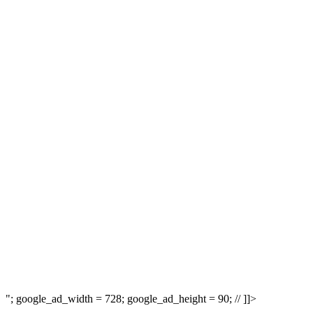
"; google_ad_width = 728; google_ad_height = 90; // ]]>