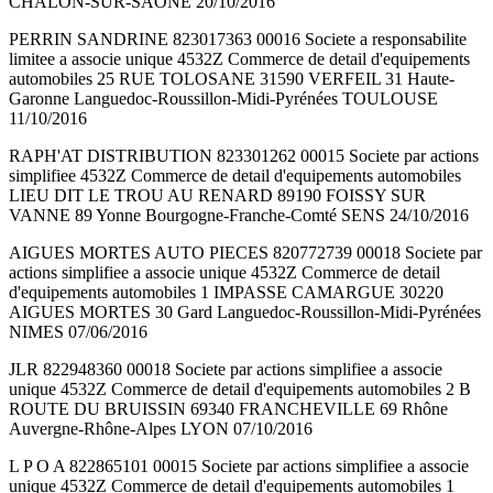
CHALON-SUR-SAONE 20/10/2016
PERRIN SANDRINE 823017363 00016 Societe a responsabilite
limitee a associe unique 4532Z Commerce de detail d'equipements
automobiles 25 RUE TOLOSANE 31590 VERFEIL 31 Haute-
Garonne Languedoc-Roussillon-Midi-Pyrénées TOULOUSE
11/10/2016
RAPH'AT DISTRIBUTION 823301262 00015 Societe par actions
simplifiee 4532Z Commerce de detail d'equipements automobiles
LIEU DIT LE TROU AU RENARD 89190 FOISSY SUR
VANNE 89 Yonne Bourgogne-Franche-Comté SENS 24/10/2016
AIGUES MORTES AUTO PIECES 820772739 00018 Societe par
actions simplifiee a associe unique 4532Z Commerce de detail
d'equipements automobiles 1 IMPASSE CAMARGUE 30220
AIGUES MORTES 30 Gard Languedoc-Roussillon-Midi-Pyrénées
NIMES 07/06/2016
JLR 822948360 00018 Societe par actions simplifiee a associe
unique 4532Z Commerce de detail d'equipements automobiles 2 B
ROUTE DU BRUISSIN 69340 FRANCHEVILLE 69 Rhône
Auvergne-Rhône-Alpes LYON 07/10/2016
L P O A 822865101 00015 Societe par actions simplifiee a associe
unique 4532Z Commerce de detail d'equipements automobiles 1