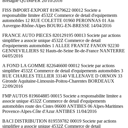
Bretagne QUIMPER 20/10/2016
FISS IMPORT-EXPORT 819679622 00012 Societe a
responsabilite limitee 4532Z Commerce de detail d'equipements
automobiles 12 RUE COLETTE 01960 PERONNAS 01 Ain
Auvergne-Rhône-Alpes BOURG-EN-BRESSE 14/04/2016
FRANCE AUTO PIECES 820129195 00013 Societe par actions
simplifiee a associe unique 4532Z Commerce de detail
d'equipements automobiles 1 ALLEE FRANTZ FANON 92230
GENNEVILLIERS 92 Hauts-de-Seine Ile-de-France NANTERRE
04/05/2016
A FOND LA GOMME 822646600 00012 Societe par actions
simplifiee 4532Z Commerce de detail d'equipements automobiles 3
RUE CHARLES TELLIER 33140 VILLENAVE D ORNON 33
Gironde Aquitaine-Limousin-Poitou-Charentes BORDEAUX
22/09/2016
FMP AUTOS 819604885 00015 Societe a responsabilite limitee a
associe unique 4532Z Commerce de detail d'equipements
automobiles route des Cistes 06600 ANTIBES 06 Alpes-Maritimes
Provence-Alpes-Côte d'Azur ANTIBES 11/04/2016
BACI DISTRIBUTION 819559782 00019 Societe par actions
simplifiee a associe unique 4532Z Commerce de detail