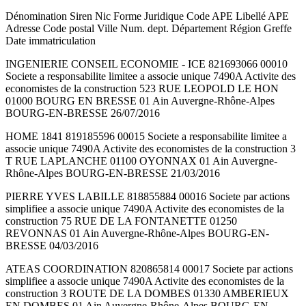
Dénomination Siren Nic Forme Juridique Code APE Libellé APE
Adresse Code postal Ville Num. dept. Département Région Greffe
Date immatriculation
INGENIERIE CONSEIL ECONOMIE - ICE 821693066 00010
Societe a responsabilite limitee a associe unique 7490A Activite des
economistes de la construction 523 RUE LEOPOLD LE HON
01000 BOURG EN BRESSE 01 Ain Auvergne-Rhône-Alpes
BOURG-EN-BRESSE 26/07/2016
HOME 1841 819185596 00015 Societe a responsabilite limitee a
associe unique 7490A Activite des economistes de la construction 3
T RUE LAPLANCHE 01100 OYONNAX 01 Ain Auvergne-
Rhône-Alpes BOURG-EN-BRESSE 21/03/2016
PIERRE YVES LABILLE 818855884 00016 Societe par actions
simplifiee a associe unique 7490A Activite des economistes de la
construction 75 RUE DE LA FONTANETTE 01250
REVONNAS 01 Ain Auvergne-Rhône-Alpes BOURG-EN-
BRESSE 04/03/2016
ATEAS COORDINATION 820865814 00017 Societe par actions
simplifiee a associe unique 7490A Activite des economistes de la
construction 3 ROUTE DE LA DOMBES 01330 AMBERIEUX
EN DOMBES 01 Ain Auvergne-Rhône-Alpes BOURG-EN-