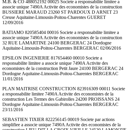
M.B. & CO 488052192 00025 Societe a responsabilite limitee a
associe unique 7490A Activite des economistes de la construction
BUSSIERE MARAUD 23260 ST PARDOUX D ARNET 23
Creuse Aquitaine-Limousin-Poitou-Charentes GUERET
12/09/2016
BATIAMO 820585404 00016 Societe a responsabilite limitee a
associe unique 7490A Activite des economistes de la construction
32 RUE LAMARTINE 24100 BERGERAC 24 Dordogne
Aquitaine-Limousin-Poitou-Charentes BERGERAC 02/06/2016
EPSILON INGENIERIE 817654460 00010 Societe a
responsabilite limitee a associe unique 7490A Activite des
economistes de la construction Petit Jaure 24100 BERGERAC 24
Dordogne Aquitaine-Limousin-Poitou-Charentes BERGERAC
11/01/2016
PLAN MAITRISE CONSTRUCTION 823916309 00011 Societe
a responsabilite limitee 7490A Activite des economistes de la
construction Les Termes des Gabirolles 24200 PROISSANS 24
Dordogne Aquitaine-Limousin-Poitou-Charentes BERGERAC
23/11/2016
SEBASTIEN TIXIER 822256145 00019 Societe par actions
simplifiee a associe unique 7490A Activite des economistes de la
construction LIEU DIT LA CROIX VIEILLE 24520 LAMONZIE