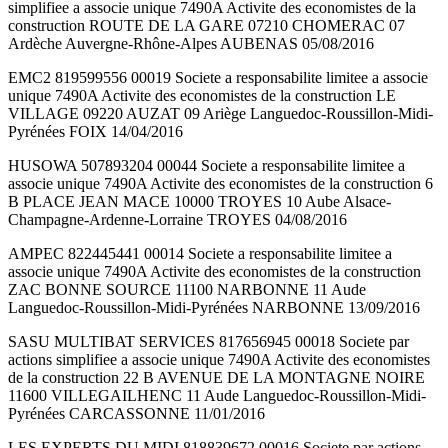
simplifiee a associe unique 7490A Activite des economistes de la
construction ROUTE DE LA GARE 07210 CHOMERAC 07
Ardèche Auvergne-Rhône-Alpes AUBENAS 05/08/2016
EMC2 819599556 00019 Societe a responsabilite limitee a associe
unique 7490A Activite des economistes de la construction LE
VILLAGE 09220 AUZAT 09 Ariège Languedoc-Roussillon-Midi-
Pyrénées FOIX 14/04/2016
HUSOWA 507893204 00044 Societe a responsabilite limitee a
associe unique 7490A Activite des economistes de la construction 6
B PLACE JEAN MACE 10000 TROYES 10 Aube Alsace-
Champagne-Ardenne-Lorraine TROYES 04/08/2016
AMPEC 822445441 00014 Societe a responsabilite limitee a
associe unique 7490A Activite des economistes de la construction
ZAC BONNE SOURCE 11100 NARBONNE 11 Aude
Languedoc-Roussillon-Midi-Pyrénées NARBONNE 13/09/2016
SASU MULTIBAT SERVICES 817656945 00018 Societe par
actions simplifiee a associe unique 7490A Activite des economistes
de la construction 22 B AVENUE DE LA MONTAGNE NOIRE
11600 VILLEGAILHENC 11 Aude Languedoc-Roussillon-Midi-
Pyrénées CARCASSONNE 11/01/2016
LES EXPERTS DU MIDI 818839672 00016 Societe par actions