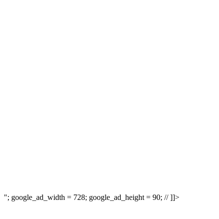
"; google_ad_width = 728; google_ad_height = 90; // ]]>