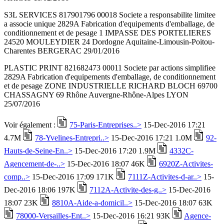
S3L SERVICES 817901796 00018 Societe a responsabilite limitee
a associe unique 2829A Fabrication d'equipements d'emballage, de
conditionnement et de pesage 1 IMPASSE DES PORTELIERES
24520 MOULEYDIER 24 Dordogne Aquitaine-Limousin-Poitou-
Charentes BERGERAC 29/01/2016
PLASTIC PRINT 821682473 00011 Societe par actions simplifiee
2829A Fabrication d'equipements d'emballage, de conditionnement
et de pesage ZONE INDUSTRIELLE RICHARD BLOCH 69700
CHASSAGNY 69 Rhône Auvergne-Rhône-Alpes LYON
25/07/2016
Voir également :
75-Paris-Entreprises..>
15-Dec-2016 17:21
4.7M
78-Yvelines-Entrepri..>
15-Dec-2016 17:21 1.0M
92-
Hauts-de-Seine-En..>
15-Dec-2016 17:20 1.9M
4332C-
Agencement-de-..>
15-Dec-2016 18:07 46K
6920Z-Activites-
comp..>
15-Dec-2016 17:09 171K
7111Z-Activites-d-ar..>
15-
Dec-2016 18:06 197K
7112A-Activite-des-g..>
15-Dec-2016
18:07 23K
8810A-Aide-a-domicil..>
15-Dec-2016 18:07 63K
78000-Versailles-Ent..>
15-Dec-2016 16:21 93K
Agence-