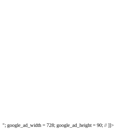
"; google_ad_width = 728; google_ad_height = 90; // ]]>