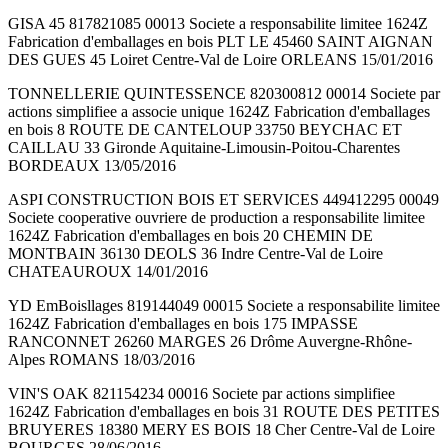
GISA 45 817821085 00013 Societe a responsabilite limitee 1624Z
Fabrication d'emballages en bois PLT LE 45460 SAINT AIGNAN
DES GUES 45 Loiret Centre-Val de Loire ORLEANS 15/01/2016
TONNELLERIE QUINTESSENCE 820300812 00014 Societe par
actions simplifiee a associe unique 1624Z Fabrication d'emballages
en bois 8 ROUTE DE CANTELOUP 33750 BEYCHAC ET
CAILLAU 33 Gironde Aquitaine-Limousin-Poitou-Charentes
BORDEAUX 13/05/2016
ASPI CONSTRUCTION BOIS ET SERVICES 449412295 00049
Societe cooperative ouvriere de production a responsabilite limitee
1624Z Fabrication d'emballages en bois 20 CHEMIN DE
MONTBAIN 36130 DEOLS 36 Indre Centre-Val de Loire
CHATEAUROUX 14/01/2016
YD EmBoisllages 819144049 00015 Societe a responsabilite limitee
1624Z Fabrication d'emballages en bois 175 IMPASSE
RANCONNET 26260 MARGES 26 Drôme Auvergne-Rhône-
Alpes ROMANS 18/03/2016
VIN'S OAK 821154234 00016 Societe par actions simplifiee
1624Z Fabrication d'emballages en bois 31 ROUTE DES PETITES
BRUYERES 18380 MERY ES BOIS 18 Cher Centre-Val de Loire
BOURGES 28/06/2016