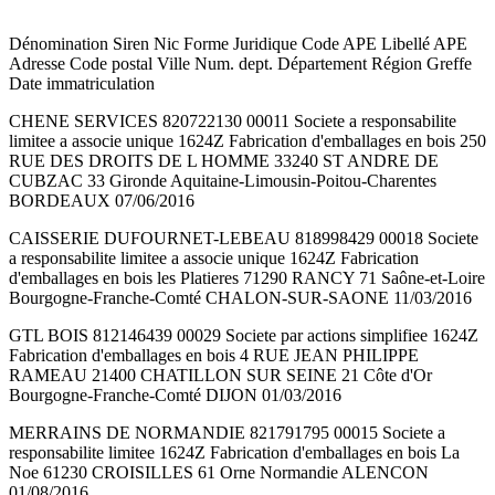
Dénomination Siren Nic Forme Juridique Code APE Libellé APE
Adresse Code postal Ville Num. dept. Département Région Greffe
Date immatriculation
CHENE SERVICES 820722130 00011 Societe a responsabilite
limitee a associe unique 1624Z Fabrication d'emballages en bois 250
RUE DES DROITS DE L HOMME 33240 ST ANDRE DE
CUBZAC 33 Gironde Aquitaine-Limousin-Poitou-Charentes
BORDEAUX 07/06/2016
CAISSERIE DUFOURNET-LEBEAU 818998429 00018 Societe
a responsabilite limitee a associe unique 1624Z Fabrication
d'emballages en bois les Platieres 71290 RANCY 71 Saône-et-Loire
Bourgogne-Franche-Comté CHALON-SUR-SAONE 11/03/2016
GTL BOIS 812146439 00029 Societe par actions simplifiee 1624Z
Fabrication d'emballages en bois 4 RUE JEAN PHILIPPE
RAMEAU 21400 CHATILLON SUR SEINE 21 Côte d'Or
Bourgogne-Franche-Comté DIJON 01/03/2016
MERRAINS DE NORMANDIE 821791795 00015 Societe a
responsabilite limitee 1624Z Fabrication d'emballages en bois La
Noe 61230 CROISILLES 61 Orne Normandie ALENCON
01/08/2016