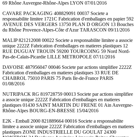
69 Rhône Auvergne-Rhône-Alpes LYON 07/01/2016
CAVARE PACKAGING 408829091 00037 Societe a
responsabilite limitee 1721C Fabrication d'emballages en papier 592
AVENUE DES VERGERS 13750 PLAN D ORGON 13 Bouches
du Rhône Provence-Alpes-Côte d'Azur TARASCON 09/11/2016
MALIP 821212008 00022 Societe a responsabilite limitee a associe
unique 2222Z Fabrication d'emballages en matieres plastiques 12
RUE DUGUAY TROUIN 59200 TOURCOING 59 Nord Nord-
Pas-de-Calais-Picardie LILLE METROPOLE 07/11/2016
DAVOISE 487956047 00046 Societe par actions simplifiee 2222Z
Fabrication d'emballages en matieres plastiques 33 RUE DE
CHABROL 75010 PARIS 75 Paris Ile-de-France PARIS
01/08/2016
NUTRIPACK RG 819728759 00013 Societe par actions simplifiee
a associe unique 2222Z Fabrication d'emballages en matieres
plastiques 01430 SAINT MARTIN DU FRENE 01 Ain Auvergne-
Rhône-Alpes BOURG-EN-BRESSE 15/04/2016
E2K - Emball 2000 821889664 00016 Societe a responsabilite
limitee a associe unique 2222Z Fabrication d'emballages en matieres
plastiques ZONE INDUSTRIELLE DU GOULAT 24300