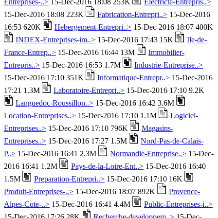
Entreprises-..>
15-Dec-2016 18:08 253K
Electricte-Entrepris..>
15-Dec-2016 18:08 223K
Fabrication-Entrepri..>
15-Dec-2016
16:53 620K
Hebergement-Entrepri..>
15-Dec-2016 18:07 400K
INDEX-Entreprises-im..>
15-Dec-2016 17:43 15K
Ile-de-
France-Entrep..>
15-Dec-2016 16:44 13M
Immobilier-
Entrepris..>
15-Dec-2016 16:53 1.7M
Industrie-Entreprise..>
15-Dec-2016 17:10 351K
Informatique-Entrepr..>
15-Dec-2016
17:21 1.3M
Laboratoire-Entrepri..>
15-Dec-2016 17:10 9.2K
Languedoc-Roussillon..>
15-Dec-2016 16:42 3.6M
Location-Entreprises..>
15-Dec-2016 17:10 1.1M
Logiciel-
Entreprises..>
15-Dec-2016 17:10 796K
Magasins-
Entreprises..>
15-Dec-2016 17:27 1.5M
Nord-Pas-de-Calais-
P..>
15-Dec-2016 16:41 2.3M
Normandie-Entreprise..>
15-Dec-
2016 16:41 1.2M
Pays-de-la-Loire-Ent..>
15-Dec-2016 16:40
1.5M
Preparation-Entrepri..>
15-Dec-2016 17:10 16K
Produit-Entreprises-..>
15-Dec-2016 18:07 892K
Provence-
Alpes-Cote-..>
15-Dec-2016 16:41 4.4M
Public-Entreprises-i..>
15-Dec-2016 17:26 28K
Recherche-developpem..>
15-Dec-