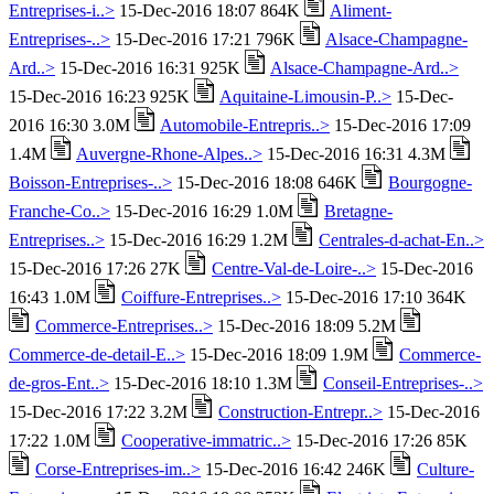
Entreprises-i..>
15-Dec-2016 18:07 864K
Aliment-
Entreprises-..>
15-Dec-2016 17:21 796K
Alsace-Champagne-
Ard..>
15-Dec-2016 16:31 925K
Alsace-Champagne-Ard..>
15-Dec-2016 16:23 925K
Aquitaine-Limousin-P..>
15-Dec-
2016 16:30 3.0M
Automobile-Entrepris..>
15-Dec-2016 17:09
1.4M
Auvergne-Rhone-Alpes..>
15-Dec-2016 16:31 4.3M
Boisson-Entreprises-..>
15-Dec-2016 18:08 646K
Bourgogne-
Franche-Co..>
15-Dec-2016 16:29 1.0M
Bretagne-
Entreprises..>
15-Dec-2016 16:29 1.2M
Centrales-d-achat-En..>
15-Dec-2016 17:26 27K
Centre-Val-de-Loire-..>
15-Dec-2016
16:43 1.0M
Coiffure-Entreprises..>
15-Dec-2016 17:10 364K
Commerce-Entreprises..>
15-Dec-2016 18:09 5.2M
Commerce-de-detail-E..>
15-Dec-2016 18:09 1.9M
Commerce-
de-gros-Ent..>
15-Dec-2016 18:10 1.3M
Conseil-Entreprises-..>
15-Dec-2016 17:22 3.2M
Construction-Entrepr..>
15-Dec-2016
17:22 1.0M
Cooperative-immatric..>
15-Dec-2016 17:26 85K
Corse-Entreprises-im..>
15-Dec-2016 16:42 246K
Culture-