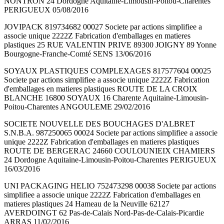
NONTRON 24 Dordogne Aquitaine-Limousin-Poitou-Charentes
PERIGUEUX 05/08/2016
JOVIPACK 819734682 00027 Societe par actions simplifiee a
associe unique 2222Z Fabrication d'emballages en matieres
plastiques 25 RUE VALENTIN PRIVE 89300 JOIGNY 89 Yonne
Bourgogne-Franche-Comté SENS 13/06/2016
SOYAUX PLASTIQUES COMPLEXAGES 817577604 00025
Societe par actions simplifiee a associe unique 2222Z Fabrication
d'emballages en matieres plastiques ROUTE DE LA CROIX
BLANCHE 16800 SOYAUX 16 Charente Aquitaine-Limousin-
Poitou-Charentes ANGOULEME 29/02/2016
SOCIETE NOUVELLE DES BOUCHAGES D'ALBRET
S.N.B.A. 987250065 00024 Societe par actions simplifiee a associe
unique 2222Z Fabrication d'emballages en matieres plastiques
ROUTE DE BERGERAC 24660 COULOUNIEIX CHAMIERS
24 Dordogne Aquitaine-Limousin-Poitou-Charentes PERIGUEUX
16/03/2016
UNI PACKAGING HELIO 752473298 00038 Societe par actions
simplifiee a associe unique 2222Z Fabrication d'emballages en
matieres plastiques 24 Hameau de la Neuville 62127
AVERDOINGT 62 Pas-de-Calais Nord-Pas-de-Calais-Picardie
ARRAS 11/02/2016