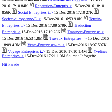
2016 17:10 84K
Reparation-Entrepris..>
15-Dec-2016 18:10
856K
Social-Entreprises-i..>
15-Dec-2016 17:10 27K
Societe-europeenne-E..>
15-Dec-2016 16:53 9.0K
Terrain-
Entreprises-..>
15-Dec-2016 17:09 579K
Traduction-
Entrepris..>
15-Dec-2016 17:10 28K
Transport-Entreprise..>
15-Dec-2016 16:53 1.8M
Travaux-Entreprises-..>
15-Dec-2016
18:09 4.3M
Vente-Entreprises-im..>
15-Dec-2016 18:07 597K
Voyage-Entreprises-i..>
15-Dec-2016 17:10 1.4M
Yvelines-
Entreprises..>
15-Dec-2016 17:21 1.0M Source : Infogreffe