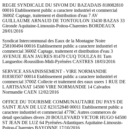
REGIE SYNDICALE DU SIVOM DU BAZADAIS 818082810
00016 Etablissement public a caractere industriel et commercial
3600Z Captage, traitement et distribution d'eau 7 AV
GUILLAUME ARNAUD DE TONTOULON 33430 BAZAS 33
Gironde Aquitaine-Limousin-Poitou-Charentes BORDEAUX
28/01/2016
Syndicat Intercommunal des Eaux de la Montagne Noire
258100494 00016 Etablissement public a caractere industriel et
commercial 3600Z Captage, traitement et distribution d'eau 3
AVENUE JEAN JAURES 81470 CUQ TOULZA 81 Tarn
Languedoc-Roussillon-Midi-Pyrénées CASTRES 18/03/2016
SERVICE ASSAINISSEMENT - VIRE NORMANDIE
818383507 00014 Etablissement public a caractere industriel et
commercial 3700Z Collecte et traitement des eaux usees 1 RUE DE
L ARTISANAT 14500 VIRE NORMANDIE 14 Calvados
Normandie CAEN 12/02/2016
OFFICE DU TOURISME COMMUNAUTAIRE DU PAYS DE
SAINT JEAN DE LUZ 823152848 00011 Etablissement public a
caractere industriel et commercial 4778C Autres commerces de
detail specialises divers 20 BOULEVARD VICTOR HUGO 64500
ST JEAN DE LUZ 64 Pyrénées-Atlantiques Aquitaine-Limousin-
Poitou-Charentes BAYONNE 17/10/2016