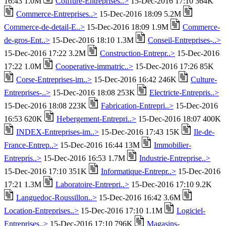
16:43 1.0M
Coiffure-Entreprises..>
15-Dec-2016 17:10 364K
Commerce-Entreprises..>
15-Dec-2016 18:09 5.2M
Commerce-de-detail-E..>
15-Dec-2016 18:09 1.9M
Commerce-
de-gros-Ent..>
15-Dec-2016 18:10 1.3M
Conseil-Entreprises-..>
15-Dec-2016 17:22 3.2M
Construction-Entrepr..>
15-Dec-2016
17:22 1.0M
Cooperative-immatric..>
15-Dec-2016 17:26 85K
Corse-Entreprises-im..>
15-Dec-2016 16:42 246K
Culture-
Entreprises-..>
15-Dec-2016 18:08 253K
Electricte-Entrepris..>
15-Dec-2016 18:08 223K
Fabrication-Entrepri..>
15-Dec-2016
16:53 620K
Hebergement-Entrepri..>
15-Dec-2016 18:07 400K
INDEX-Entreprises-im..>
15-Dec-2016 17:43 15K
Ile-de-
France-Entrep..>
15-Dec-2016 16:44 13M
Immobilier-
Entrepris..>
15-Dec-2016 16:53 1.7M
Industrie-Entreprise..>
15-Dec-2016 17:10 351K
Informatique-Entrepr..>
15-Dec-2016
17:21 1.3M
Laboratoire-Entrepri..>
15-Dec-2016 17:10 9.2K
Languedoc-Roussillon..>
15-Dec-2016 16:42 3.6M
Location-Entreprises..>
15-Dec-2016 17:10 1.1M
Logiciel-
Entreprises..>
15-Dec-2016 17:10 796K
Magasins-