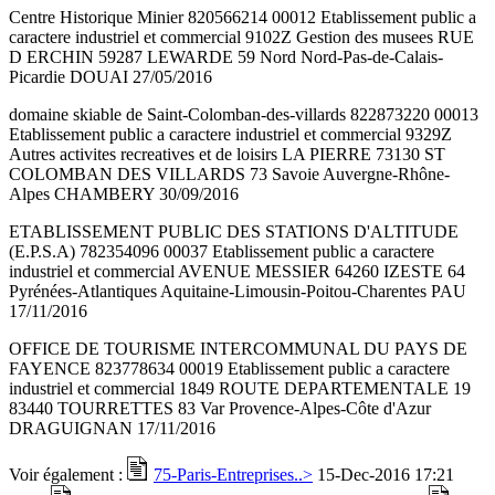
Centre Historique Minier 820566214 00012 Etablissement public a
caractere industriel et commercial 9102Z Gestion des musees RUE
D ERCHIN 59287 LEWARDE 59 Nord Nord-Pas-de-Calais-
Picardie DOUAI 27/05/2016
domaine skiable de Saint-Colomban-des-villards 822873220 00013
Etablissement public a caractere industriel et commercial 9329Z
Autres activites recreatives et de loisirs LA PIERRE 73130 ST
COLOMBAN DES VILLARDS 73 Savoie Auvergne-Rhône-
Alpes CHAMBERY 30/09/2016
ETABLISSEMENT PUBLIC DES STATIONS D'ALTITUDE
(E.P.S.A) 782354096 00037 Etablissement public a caractere
industriel et commercial AVENUE MESSIER 64260 IZESTE 64
Pyrénées-Atlantiques Aquitaine-Limousin-Poitou-Charentes PAU
17/11/2016
OFFICE DE TOURISME INTERCOMMUNAL DU PAYS DE
FAYENCE 823778634 00019 Etablissement public a caractere
industriel et commercial 1849 ROUTE DEPARTEMENTALE 19
83440 TOURRETTES 83 Var Provence-Alpes-Côte d'Azur
DRAGUIGNAN 17/11/2016
Voir également :
75-Paris-Entreprises..>
15-Dec-2016 17:21