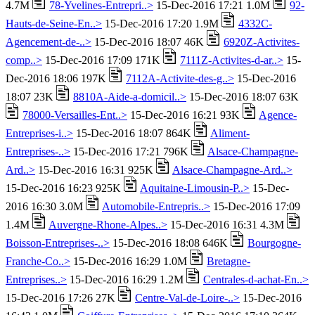
4.7M
78-Yvelines-Entrepri..>
15-Dec-2016 17:21 1.0M
92-
Hauts-de-Seine-En..>
15-Dec-2016 17:20 1.9M
4332C-
Agencement-de-..>
15-Dec-2016 18:07 46K
6920Z-Activites-
comp..>
15-Dec-2016 17:09 171K
7111Z-Activites-d-ar..>
15-
Dec-2016 18:06 197K
7112A-Activite-des-g..>
15-Dec-2016
18:07 23K
8810A-Aide-a-domicil..>
15-Dec-2016 18:07 63K
78000-Versailles-Ent..>
15-Dec-2016 16:21 93K
Agence-
Entreprises-i..>
15-Dec-2016 18:07 864K
Aliment-
Entreprises-..>
15-Dec-2016 17:21 796K
Alsace-Champagne-
Ard..>
15-Dec-2016 16:31 925K
Alsace-Champagne-Ard..>
15-Dec-2016 16:23 925K
Aquitaine-Limousin-P..>
15-Dec-
2016 16:30 3.0M
Automobile-Entrepris..>
15-Dec-2016 17:09
1.4M
Auvergne-Rhone-Alpes..>
15-Dec-2016 16:31 4.3M
Boisson-Entreprises-..>
15-Dec-2016 18:08 646K
Bourgogne-
Franche-Co..>
15-Dec-2016 16:29 1.0M
Bretagne-
Entreprises..>
15-Dec-2016 16:29 1.2M
Centrales-d-achat-En..>
15-Dec-2016 17:26 27K
Centre-Val-de-Loire-..>
15-Dec-2016