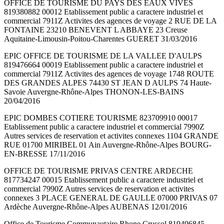
OFFICE DE TOURISME DU PAYS DES EAUX VIVES
819380882 00012 Etablissement public a caractere industriel et
commercial 7911Z Activites des agences de voyage 2 RUE DE LA
FONTAINE 23210 BENEVENT L ABBAYE 23 Creuse
Aquitaine-Limousin-Poitou-Charentes GUERET 31/03/2016
EPIC OFFICE DE TOURISME DE LA VALLEE D'AULPS
819476664 00019 Etablissement public a caractere industriel et
commercial 7911Z Activites des agences de voyage 1748 ROUTE
DES GRANDES ALPES 74430 ST JEAN D AULPS 74 Haute-
Savoie Auvergne-Rhône-Alpes THONON-LES-BAINS
20/04/2016
EPIC DOMBES COTIERE TOURISME 823709910 00017
Etablissement public a caractere industriel et commercial 7990Z
Autres services de reservation et activites connexes 1104 GRANDE
RUE 01700 MIRIBEL 01 Ain Auvergne-Rhône-Alpes BOURG-
EN-BRESSE 17/11/2016
OFFICE DE TOURISME PRIVAS CENTRE ARDECHE
817734247 00015 Etablissement public a caractere industriel et
commercial 7990Z Autres services de reservation et activites
connexes 3 PLACE GENERAL DE GAULLE 07000 PRIVAS 07
Ardèche Auvergne-Rhône-Alpes AUBENAS 12/01/2016
Office de Tourisme Communautaire Rhone Crussol 819496845