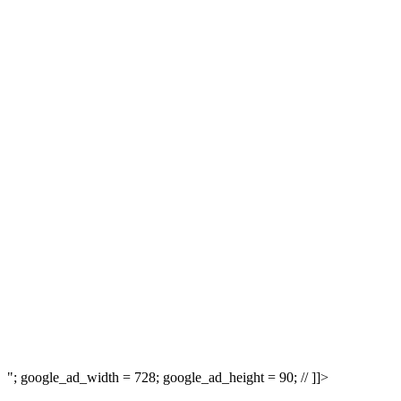
"; google_ad_width = 728; google_ad_height = 90; // ]]>