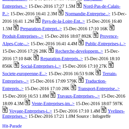
Entreprises..>
15-Dec-2016 17:27 1.5M
Nord-Pas-de-Calais-
P..>
15-Dec-2016 16:41 2.3M
Normandie-Entreprise..>
15-Dec-
2016 16:41 1.2M
Pays-de-la-Loire-Ent..>
15-Dec-2016 16:40
1.5M
Preparation-Entrepri..>
15-Dec-2016 17:10 16K
Produit-Entreprises-..>
15-Dec-2016 18:07 892K
Provence-
Alpes-Cote-..>
15-Dec-2016 16:41 4.4M
Public-Entreprises-i..>
15-Dec-2016 17:26 28K
Recherche-developpem..>
15-Dec-
2016 17:10 84K
Reparation-Entrepris..>
15-Dec-2016 18:10
856K
Social-Entreprises-i..>
15-Dec-2016 17:10 27K
Societe-europeenne-E..>
15-Dec-2016 16:53 9.0K
Terrain-
Entreprises-..>
15-Dec-2016 17:09 579K
Traduction-
Entrepris..>
15-Dec-2016 17:10 28K
Transport-Entreprise..>
15-Dec-2016 16:53 1.8M
Travaux-Entreprises-..>
15-Dec-2016
18:09 4.3M
Vente-Entreprises-im..>
15-Dec-2016 18:07 597K
Voyage-Entreprises-i..>
15-Dec-2016 17:10 1.4M
Yvelines-
Entreprises..>
15-Dec-2016 17:21 1.0M Source : Infogreffe