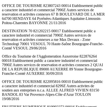
OFFICE DE TOURISME 823807243 00014 Etablissement public
a caractere industriel et commercial 7990Z Autres services de
reservation et activites connexes 67 B BOULEVARD DE LA MER
64700 HENDAYE 64 Pyrénées-Atlantiques Aquitaine-Limousin-
Poitou-Charentes BAYONNE 21/11/2016
DESTINATION 70 821202215 00017 Etablissement public a
caractere industriel et commercial 7990Z Autres services de
reservation et activites connexes a rue Max Devaux - Zone
Technologi 70001 VESOUL 70 Haute-Saône Bourgogne-Franche-
Comté VESOUL 29/06/2016
Office du Tourisme de l'Agglomeration Auxerroise 822876264
00018 Etablissement public a caractere industriel et commercial
7990Z Autres services de reservation et activites connexes 2 QUAI
DE LA REPUBLIQUE 89000 AUXERRE 89 Yonne Bourgogne-
Franche-Comté AUXERRE 30/09/2016
OFFICE DE TOURISME 822095816 00010 Etablissement public
a caractere industriel et commercial 8299Z Autres activites de
soutien aux entreprises n.c.a. ALLEE ALFRED VIVIEN 83150
BANDOL 83 Var Provence-Alpes-Côte d'Azur TOULON
19/08/2016
FRUITIERE NUMERIQUE 819992272 00016 Etablissement