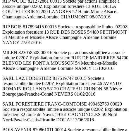
ATP WOOD 821272861 00013 Societe par actions simplifiee a
associe unique 0220Z Exploitation forestiere 13 RUE DE LA
COUTELLERIE 52200 LANGRES 52 Haute-Marne Alsace-
Champagne-Ardenne-Lorraine CHAUMONT 08/07/2016
RJP BOIS 817893415 00015 Societe a responsabilite limitee 0220Z
Exploitation forestiere 13 RUE DES ROSES 54480 PETITMONT
54 Meurthe-et-Moselle Alsace-Champagne-Ardenne-Lorraine
NANCY 27/01/2016
MILEN 823058508 00016 Societe par actions simplifiee a associe
unique 0220Z Exploitation forestiere RUE DE MAIDIERES 54700
BLENOD LES PONT A MOUSSON 54 Meurthe-et-Moselle
Alsace-Champagne-Ardenne-Lorraine NANCY 11/10/2016
SARL LAZ FORESTIER 817519747 00015 Societe a
responsabilite limitee 0220Z Exploitation forestiere 46 AVENUE
ROMAIN ROLLAND 58120 CHATEAU CHINON 58 Nièvre
Bourgogne-Franche-Comté NEVERS 01/02/2016
SARL FORESTIERE FRANC-COMTOISE 490462769 00020
Societe a responsabilite limitee a associe unique 0220Z Exploitation
forestiere 32 route de Naves 59161 CAGNONCLES 59 Nord
Nord-Pas-de-Calais-Picardie DOUAI 13/06/2016
BOIS AVENIR 820861011 00014 Societe a responsabilite limitee a