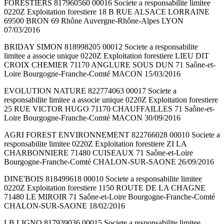
FORESTIERS 817960560 00016 Societe a responsabilite limitee
0220Z Exploitation forestiere 18 B RUE ALSACE LORRAINE
69500 BRON 69 Rhône Auvergne-Rhône-Alpes LYON
07/03/2016
BRIDAY SIMON 818998205 00012 Societe a responsabilite
limitee a associe unique 0220Z Exploitation forestiere LIEU DIT
CROIX CHEMIER 71170 ANGLURE SOUS DUN 71 Saône-et-
Loire Bourgogne-Franche-Comté MACON 15/03/2016
EVOLUTION NATURE 822774063 00017 Societe a
responsabilite limitee a associe unique 0220Z Exploitation forestiere
25 RUE VICTOR HUGO 71170 CHAUFFAILLES 71 Saône-et-
Loire Bourgogne-Franche-Comté MACON 30/09/2016
AGRI FOREST ENVIRONNEMENT 822766028 00010 Societe a
responsabilite limitee 0220Z Exploitation forestiere ZI LA
CHARBONNIERE 71480 CUISEAUX 71 Saône-et-Loire
Bourgogne-Franche-Comté CHALON-SUR-SAONE 26/09/2016
DINE'BOIS 818499618 00010 Societe a responsabilite limitee
0220Z Exploitation forestiere 1150 ROUTE DE LA CHAGNE
71480 LE MIROIR 71 Saône-et-Loire Bourgogne-Franche-Comté
CHALON-SUR-SAONE 18/02/2016
LB LIGNO 817939036 00015 Societe a responsabilite limitee