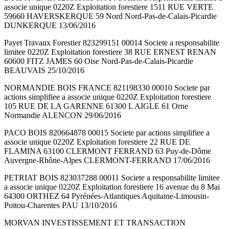
associe unique 0220Z Exploitation forestiere 1511 RUE VERTE
59660 HAVERSKERQUE 59 Nord Nord-Pas-de-Calais-Picardie
DUNKERQUE 13/06/2016
Payet Travaux Forestier 823299151 00014 Societe a responsabilite
limitee 0220Z Exploitation forestiere 38 RUE ERNEST RENAN
60600 FITZ JAMES 60 Oise Nord-Pas-de-Calais-Picardie
BEAUVAIS 25/10/2016
NORMANDIE BOIS FRANCE 821198330 00010 Societe par
actions simplifiee a associe unique 0220Z Exploitation forestiere
105 RUE DE LA GARENNE 61300 L AIGLE 61 Orne
Normandie ALENCON 29/06/2016
PACO BOIS 820664878 00015 Societe par actions simplifiee a
associe unique 0220Z Exploitation forestiere 22 RUE DE
FLAMINA 63100 CLERMONT FERRAND 63 Puy-de-Dôme
Auvergne-Rhône-Alpes CLERMONT-FERRAND 17/06/2016
PETRIAT BOIS 823037288 00011 Societe a responsabilite limitee
a associe unique 0220Z Exploitation forestiere 16 avenue du 8 Mai
64300 ORTHEZ 64 Pyrénées-Atlantiques Aquitaine-Limousin-
Poitou-Charentes PAU 13/10/2016
MORVAN INVESTISSEMENT ET TRANSACTION