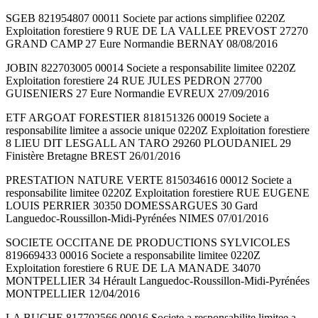
SGEB 821954807 00011 Societe par actions simplifiee 0220Z
Exploitation forestiere 9 RUE DE LA VALLEE PREVOST 27270
GRAND CAMP 27 Eure Normandie BERNAY 08/08/2016
JOBIN 822703005 00014 Societe a responsabilite limitee 0220Z
Exploitation forestiere 24 RUE JULES PEDRON 27700
GUISENIERS 27 Eure Normandie EVREUX 27/09/2016
ETF ARGOAT FORESTIER 818151326 00019 Societe a
responsabilite limitee a associe unique 0220Z Exploitation forestiere
8 LIEU DIT LESGALL AN TARO 29260 PLOUDANIEL 29
Finistère Bretagne BREST 26/01/2016
PRESTATION NATURE VERTE 815034616 00012 Societe a
responsabilite limitee 0220Z Exploitation forestiere RUE EUGENE
LOUIS PERRIER 30350 DOMESSARGUES 30 Gard
Languedoc-Roussillon-Midi-Pyrénées NIMES 07/01/2016
SOCIETE OCCITANE DE PRODUCTIONS SYLVICOLES
819669433 00016 Societe a responsabilite limitee 0220Z
Exploitation forestiere 6 RUE DE LA MANADE 34070
MONTPELLIER 34 Hérault Languedoc-Roussillon-Midi-Pyrénées
MONTPELLIER 12/04/2016
LA BUCHE 817702566 00016 Societe a responsabilite limitee a