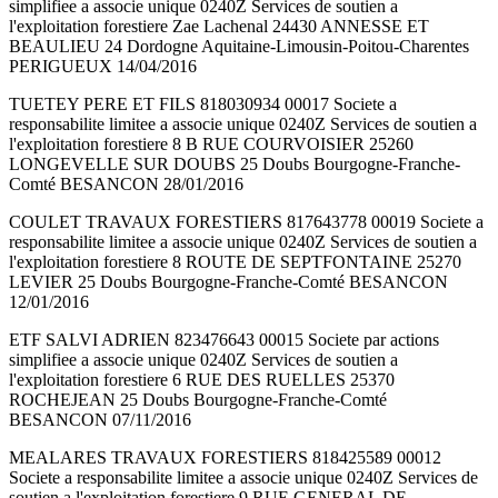
simplifiee a associe unique 0240Z Services de soutien a
l'exploitation forestiere Zae Lachenal 24430 ANNESSE ET
BEAULIEU 24 Dordogne Aquitaine-Limousin-Poitou-Charentes
PERIGUEUX 14/04/2016
TUETEY PERE ET FILS 818030934 00017 Societe a
responsabilite limitee a associe unique 0240Z Services de soutien a
l'exploitation forestiere 8 B RUE COURVOISIER 25260
LONGEVELLE SUR DOUBS 25 Doubs Bourgogne-Franche-
Comté BESANCON 28/01/2016
COULET TRAVAUX FORESTIERS 817643778 00019 Societe a
responsabilite limitee a associe unique 0240Z Services de soutien a
l'exploitation forestiere 8 ROUTE DE SEPTFONTAINE 25270
LEVIER 25 Doubs Bourgogne-Franche-Comté BESANCON
12/01/2016
ETF SALVI ADRIEN 823476643 00015 Societe par actions
simplifiee a associe unique 0240Z Services de soutien a
l'exploitation forestiere 6 RUE DES RUELLES 25370
ROCHEJEAN 25 Doubs Bourgogne-Franche-Comté
BESANCON 07/11/2016
MEALARES TRAVAUX FORESTIERS 818425589 00012
Societe a responsabilite limitee a associe unique 0240Z Services de
soutien a l'exploitation forestiere 9 RUE GENERAL DE