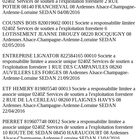
0240Z Services de soutien a l'exploitation forestiere 2 RUE
POTIER 08140 FRANCHEVAL 08 Ardennes Alsace-Champagne-
Ardenne-Lorraine SEDAN 04/08/2016
COUSINS BOIS 820019602 00011 Societe a responsabilite limitee
0240Z Services de soutien a l'exploitation forestiere 6
LOTISSEMENT JEANNE DROUZY 08220 ROCQUIGNY 08
Ardennes Alsace-Champagne-Ardenne-Lorraine SEDAN
02/05/2016
ENTREPRISE LIGNATOR 822584165 00010 Societe a
responsabilite limitee a associe unique 0240Z Services de soutien a
l'exploitation forestiere 1 RUE DES CAMPANULES 08260
AUVILLERS LES FORGES 08 Ardennes Alsace-Champagne-
Ardenne-Lorraine SEDAN 21/09/2016
ETF HEMERY 819805540 00013 Societe a responsabilite limitee a
associe unique 0240Z Services de soutien a l'exploitation forestiere
2 RUE DE LA CERLEAU 08260 FLAIGNES HAVYS 08
Ardennes Alsace-Champagne-Ardenne-Lorraine SEDAN
22/04/2016
PIERRET 819607748 00012 Societe a responsabilite limitee a
associe unique 0240Z Services de soutien a l'exploitation forestiere
10 ROUTE DE SEDAN 08450 HARAUCOURT 08 Ardennes
Alsace-Champagne-Ardenne-Lorraine SEDAN 13/04/2016