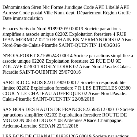
Dénomination Siren Nic Forme Juridique Code APE Libellé APE
Adresse Code postal Ville Num. dept. Département Région Greffe
Date immatriculation
Espaces Verts du Nord 818992059 00019 Societe par actions
simplifiee a associe unique 0220Z Exploitation forestiere 4 RUE
JEAN MERMOZ 02110 BOHAIN EN VERMANDOIS 02 Aisne
Nord-Pas-de-Calais-Picardie SAINT-QUENTIN 11/03/2016
N'BOIS-FORET 821686243 00014 Societe par actions simplifiee a
associe unique 0220Z Exploitation forestiere 22 RUE DU 9E
ZOUAVE 02300 TROSLY LOIRE 02 Aisne Nord-Pas-de-Calais-
Picardie SAINT-QUENTIN 25/07/2016
SARL R.D.C. BOIS 822117909 00017 Societe a responsabilite
limitee 0220Z Exploitation forestiere 7 R LES ETRELLES 02380
COUCY LE CHATEAU AUFFRIQUE 02 Aisne Nord-Pas-de-
Calais-Picardie SAINT-QUENTIN 22/08/2016
SAS BOIS DES HAUTS DE FRANCE 823593512 00010 Societe
par actions simplifiee 0220Z Exploitation forestiere ROUTE DE
MOUZON 08140 DOUZY 08 Ardennes Alsace-Champagne-
Ardenne-Lorraine SEDAN 22/11/2016
LES BOIS DE CHANAU 819361205 00019 Societe par actions