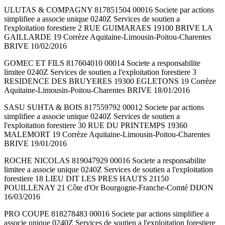
ULUTAS & COMPAGNY 817851504 00016 Societe par actions
simplifiee a associe unique 0240Z Services de soutien a
l'exploitation forestiere 2 RUE GUIMARAES 19100 BRIVE LA
GAILLARDE 19 Corrèze Aquitaine-Limousin-Poitou-Charentes
BRIVE 10/02/2016
GOMEC ET FILS 817604010 00014 Societe a responsabilite
limitee 0240Z Services de soutien a l'exploitation forestiere 3
RESIDENCE DES BRUYERES 19300 EGLETONS 19 Corrèze
Aquitaine-Limousin-Poitou-Charentes BRIVE 18/01/2016
SASU SUHTA & BOIS 817559792 00012 Societe par actions
simplifiee a associe unique 0240Z Services de soutien a
l'exploitation forestiere 30 RUE DU PRINTEMPS 19360
MALEMORT 19 Corrèze Aquitaine-Limousin-Poitou-Charentes
BRIVE 19/01/2016
ROCHE NICOLAS 819047929 00016 Societe a responsabilite
limitee a associe unique 0240Z Services de soutien a l'exploitation
forestiere 18 LIEU DIT LES PRES HAUTS 21150
POUILLENAY 21 Côte d'Or Bourgogne-Franche-Comté DIJON
16/03/2016
PRO COUPE 818278483 00016 Societe par actions simplifiee a
associe unique 0240Z Services de soutien a l'exploitation forestiere