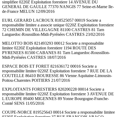
simplifiee 0220Z Exploitation forestiere 14 AVENUE DU
GENERAL DE GAULLE 77370 NANGIS 77 Seine-et-Marne Ile-
de-France MELUN 12/09/2016
EURL GERARD LACROUX 818525057 00019 Societe a
responsabilite limitee a associe unique 0220Z Exploitation forestiere
72 CHEMIN DE VILLEGAGNE 81100 CASTRES 81 Tarn
Languedoc-Roussillon-Midi-Pyrénées CASTRES 23/02/2016
MELOTTO BOIS 821493293 00012 Societe a responsabilite
limitee 0220Z Exploitation forestiere 1194 ROUTE DES
PYRENEES 81500 CABANES 81 Tarn Languedoc-Roussillon-
Midi-Pyrénées CASTRES 18/07/2016
ESPACE BOIS ET FORET 821636172 00016 Societe a
responsabilite limitee 0220Z Exploitation forestiere 7 RUE DE LA
COUTELLE 86410 BOURESSE 86 Vienne Aquitaine-Limousin-
Poitou-Charentes POITIERS 21/07/2016
EXPLOITANTS FORESTIERS 820200228 00014 Societe a
responsabilite limitee 0220Z Exploitation forestiere 3 AVENUE DE
L EUROPE 89400 MIGENNES 89 Yonne Bourgogne-Franche-
Comté SENS 11/05/2016
COUPE-NORCE 819525643 00014 Societe a responsabilite limitee
0220Z Exploitation forestiere 37 RUE FRANCOIS ARAGO