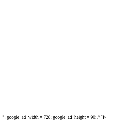
"; google_ad_width = 728; google_ad_height = 90; // ]]>