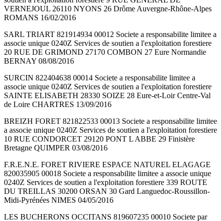
VERNEJOUL 26110 NYONS 26 Drôme Auvergne-Rhône-Alpes
ROMANS 16/02/2016
SARL TRIART 821914934 00012 Societe a responsabilite limitee a
associe unique 0240Z Services de soutien a l'exploitation forestiere
20 RUE DE GRIMOND 27170 COMBON 27 Eure Normandie
BERNAY 08/08/2016
SURCIN 822404638 00014 Societe a responsabilite limitee a
associe unique 0240Z Services de soutien a l'exploitation forestiere
SAINTE ELISABETH 28330 SOIZE 28 Eure-et-Loir Centre-Val
de Loire CHARTRES 13/09/2016
BREIZH FORET 821822533 00013 Societe a responsabilite limitee
a associe unique 0240Z Services de soutien a l'exploitation forestiere
10 RUE CONDORCET 29120 PONT L ABBE 29 Finistère
Bretagne QUIMPER 03/08/2016
F.R.E.N.E. FORET RIVIERE ESPACE NATUREL ELAGAGE
820035905 00018 Societe a responsabilite limitee a associe unique
0240Z Services de soutien a l'exploitation forestiere 339 ROUTE
DU TREILLAS 30200 ORSAN 30 Gard Languedoc-Roussillon-
Midi-Pyrénées NIMES 04/05/2016
LES BUCHERONS OCCITANS 819607235 00010 Societe par