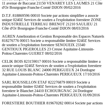
11 avenue de Baccarat 21150 VENAREY LES LAUMES 21 Côte
d'Or Bourgogne-Franche-Comté DIJON 09/02/2016
D.T.F. 818869596 00010 Societe par actions simplifiee a associe
unique 0240Z Services de soutien a l'exploitation forestiere ZONE
INDUSTRIELLE TERREAU BRENOT 21210 SAULIEU 21
Côte d'Or Bourgogne-Franche-Comté DIJON 08/03/2016
AGREN Amelioration et Gestion Responsable des Espaces Naturels
818276776 00015 Societe a responsabilite limitee 0240Z Services
de soutien a l'exploitation forestiere SENOUEIX 23340
GENTIOUX PIGEROLLES 23 Creuse Aquitaine-Limousin-
Poitou-Charentes GUERET 08/02/2016
CELIK BOIS 823159017 00016 Societe a responsabilite limitee a
associe unique 0240Z Services de soutien a l'exploitation forestiere
32 RUE LOUIS BLANC 24000 PERIGUEUX 24 Dordogne
Aquitaine-Limousin-Poitou-Charentes PERIGUEUX 17/10/2016
SARL ROUSSILLON ETAF 822276879 00019 Societe a
responsabilite limitee 0240Z Services de soutien a l'exploitation
forestiere le Blanchet 24410 ECHOURGNAC 24 Dordogne
Aquitaine-Limousin-Poitou-Charentes PERIGUEUX 01/09/2016
FORESTIERE BOUTHIER 819670282 00014 Societe par actions