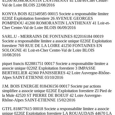
41200 ROMORANTIN LANTHENAY 41 Loir-et-Cher Centre-
Val de Loire BLOIS 22/08/2016
KONYA BOIS 822349585 00015 Societe a responsabilite limitee
0220Z Exploitation forestiere 26 AVENUE GEORGES
POMPIDOU 41200 ROMORANTIN LANTHENAY 41 Loir-et-
Cher Centre-Val de Loire BLOIS 06/09/2016
SARL.U - MERRAINS DE FONTAINES 822016184 00019
Societe a responsabilite limitee a associe unique 0220Z Exploitation
forestiere 769 RUE DE LA LOIRE 41250 FONTAINES EN
SOLOGNE 41 Loir-et-Cher Centre-Val de Loire BLOIS
10/08/2016
piquet francis 822881751 00017 Societe a responsabilite limitee a
associe unique 0220Z Exploitation forestiere 3 IMPASSE
BERTHELIER 42360 PANISSIERES 42 Loire Auvergne-Rhône-
Alpes SAINT-ETIENNE 03/10/2016
J.M. BOIS ENERGIE 818436156 00017 Societe par actions
simplifiee a associe unique 0220Z Exploitation forestiere ZI Pied de
la Mule 42520 ST PIERRE DE BOEUF 42 Loire Auvergne-
Rhône-Alpes SAINT-ETIENNE 15/02/2016
GTFL 818877615 00018 Societe a responsabilite limitee a associe
unique 0220Z Exploitation forestiere LA ROUAUDAIS 44670 LA