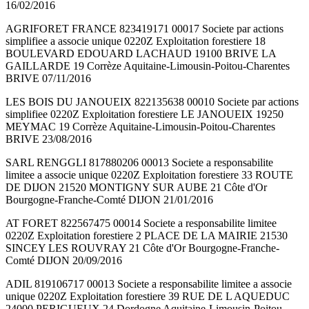
16/02/2016
AGRIFORET FRANCE 823419171 00017 Societe par actions
simplifiee a associe unique 0220Z Exploitation forestiere 18
BOULEVARD EDOUARD LACHAUD 19100 BRIVE LA
GAILLARDE 19 Corrèze Aquitaine-Limousin-Poitou-Charentes
BRIVE 07/11/2016
LES BOIS DU JANOUEIX 822135638 00010 Societe par actions
simplifiee 0220Z Exploitation forestiere LE JANOUEIX 19250
MEYMAC 19 Corrèze Aquitaine-Limousin-Poitou-Charentes
BRIVE 23/08/2016
SARL RENGGLI 817880206 00013 Societe a responsabilite
limitee a associe unique 0220Z Exploitation forestiere 33 ROUTE
DE DIJON 21520 MONTIGNY SUR AUBE 21 Côte d'Or
Bourgogne-Franche-Comté DIJON 21/01/2016
AT FORET 822567475 00014 Societe a responsabilite limitee
0220Z Exploitation forestiere 2 PLACE DE LA MAIRIE 21530
SINCEY LES ROUVRAY 21 Côte d'Or Bourgogne-Franche-
Comté DIJON 20/09/2016
ADIL 819106717 00013 Societe a responsabilite limitee a associe
unique 0220Z Exploitation forestiere 39 RUE DE L AQUEDUC
24000 PERIGUEUX 24 Dordogne Aquitaine-Limousin-Poitou-