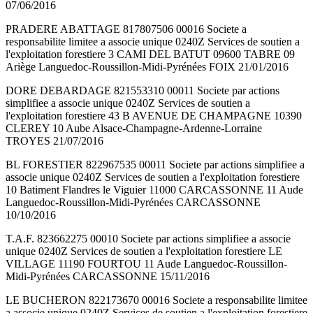
07/06/2016
PRADERE ABATTAGE 817807506 00016 Societe a
responsabilite limitee a associe unique 0240Z Services de soutien a
l'exploitation forestiere 3 CAMI DEL BATUT 09600 TABRE 09
Ariège Languedoc-Roussillon-Midi-Pyrénées FOIX 21/01/2016
DORE DEBARDAGE 821553310 00011 Societe par actions
simplifiee a associe unique 0240Z Services de soutien a
l'exploitation forestiere 43 B AVENUE DE CHAMPAGNE 10390
CLEREY 10 Aube Alsace-Champagne-Ardenne-Lorraine
TROYES 21/07/2016
BL FORESTIER 822967535 00011 Societe par actions simplifiee a
associe unique 0240Z Services de soutien a l'exploitation forestiere
10 Batiment Flandres le Viguier 11000 CARCASSONNE 11 Aude
Languedoc-Roussillon-Midi-Pyrénées CARCASSONNE
10/10/2016
T.A.F. 823662275 00010 Societe par actions simplifiee a associe
unique 0240Z Services de soutien a l'exploitation forestiere LE
VILLAGE 11190 FOURTOU 11 Aude Languedoc-Roussillon-
Midi-Pyrénées CARCASSONNE 15/11/2016
LE BUCHERON 822173670 00016 Societe a responsabilite limitee
a associe unique 0240Z Services de soutien a l'exploitation forestiere