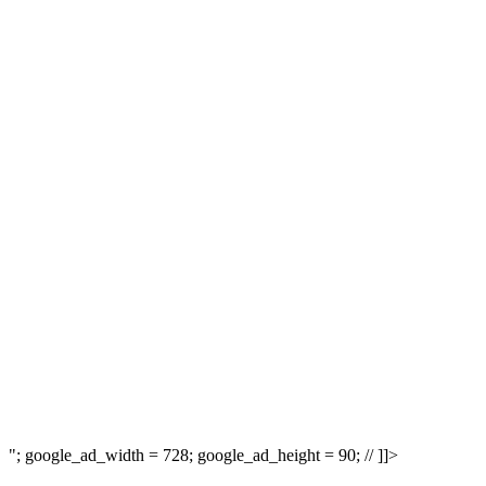
"; google_ad_width = 728; google_ad_height = 90; // ]]>