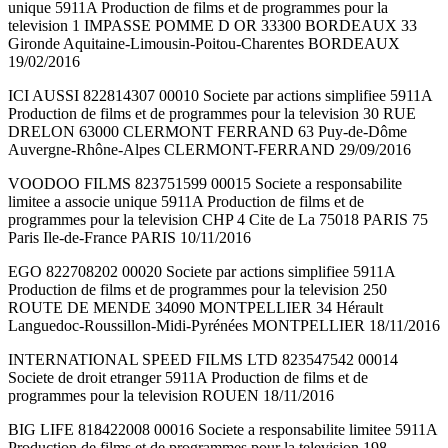
unique 5911A Production de films et de programmes pour la
television 1 IMPASSE POMME D OR 33300 BORDEAUX 33
Gironde Aquitaine-Limousin-Poitou-Charentes BORDEAUX
19/02/2016
ICI AUSSI 822814307 00010 Societe par actions simplifiee 5911A
Production de films et de programmes pour la television 30 RUE
DRELON 63000 CLERMONT FERRAND 63 Puy-de-Dôme
Auvergne-Rhône-Alpes CLERMONT-FERRAND 29/09/2016
VOODOO FILMS 823751599 00015 Societe a responsabilite
limitee a associe unique 5911A Production de films et de
programmes pour la television CHP 4 Cite de La 75018 PARIS 75
Paris Ile-de-France PARIS 10/11/2016
EGO 822708202 00020 Societe par actions simplifiee 5911A
Production de films et de programmes pour la television 250
ROUTE DE MENDE 34090 MONTPELLIER 34 Hérault
Languedoc-Roussillon-Midi-Pyrénées MONTPELLIER 18/11/2016
INTERNATIONAL SPEED FILMS LTD 823547542 00014
Societe de droit etranger 5911A Production de films et de
programmes pour la television ROUEN 18/11/2016
BIG LIFE 818422008 00016 Societe a responsabilite limitee 5911A
Production de films et de programmes pour la television 198