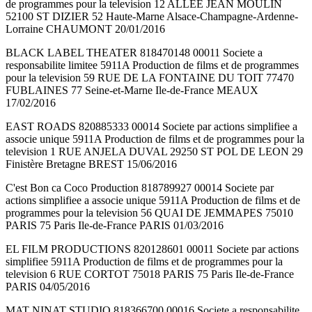
de programmes pour la television 12 ALLEE JEAN MOULIN
52100 ST DIZIER 52 Haute-Marne Alsace-Champagne-Ardenne-
Lorraine CHAUMONT 20/01/2016
BLACK LABEL THEATER 818470148 00011 Societe a
responsabilite limitee 5911A Production de films et de programmes
pour la television 59 RUE DE LA FONTAINE DU TOIT 77470
FUBLAINES 77 Seine-et-Marne Ile-de-France MEAUX
17/02/2016
EAST ROADS 820885333 00014 Societe par actions simplifiee a
associe unique 5911A Production de films et de programmes pour la
television 1 RUE ANJELA DUVAL 29250 ST POL DE LEON 29
Finistère Bretagne BREST 15/06/2016
C'est Bon ca Coco Production 818789927 00014 Societe par
actions simplifiee a associe unique 5911A Production de films et de
programmes pour la television 56 QUAI DE JEMMAPES 75010
PARIS 75 Paris Ile-de-France PARIS 01/03/2016
EL FILM PRODUCTIONS 820128601 00011 Societe par actions
simplifiee 5911A Production de films et de programmes pour la
television 6 RUE CORTOT 75018 PARIS 75 Paris Ile-de-France
PARIS 04/05/2016
MAT NINAT STUDIO 818366700 00016 Societe a responsabilite