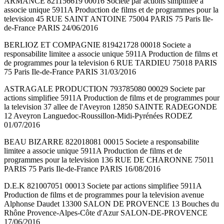
ARMANCE 821156619 00016 Societe par actions simplifiee a
associe unique 5911A Production de films et de programmes pour la
television 45 RUE SAINT ANTOINE 75004 PARIS 75 Paris Ile-
de-France PARIS 24/06/2016
BERLIOZ ET COMPAGNIE 819421728 00018 Societe a
responsabilite limitee a associe unique 5911A Production de films et
de programmes pour la television 6 RUE TARDIEU 75018 PARIS
75 Paris Ile-de-France PARIS 31/03/2016
ASTRAGALE PRODUCTION 793785080 00029 Societe par
actions simplifiee 5911A Production de films et de programmes pour
la television 37 allee de l'Aveyron 12850 SAINTE RADEGONDE
12 Aveyron Languedoc-Roussillon-Midi-Pyrénées RODEZ
01/07/2016
BEAU BIZARRE 822018081 00015 Societe a responsabilite
limitee a associe unique 5911A Production de films et de
programmes pour la television 136 RUE DE CHARONNE 75011
PARIS 75 Paris Ile-de-France PARIS 16/08/2016
D.E.K 821007051 00013 Societe par actions simplifiee 5911A
Production de films et de programmes pour la television avenue
Alphonse Daudet 13300 SALON DE PROVENCE 13 Bouches du
Rhône Provence-Alpes-Côte d'Azur SALON-DE-PROVENCE
17/06/2016