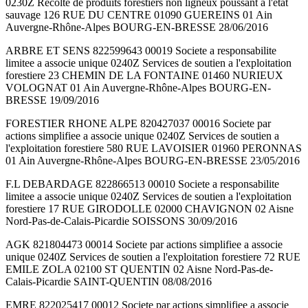
0230Z Recolte de produits forestiers non ligneux poussant a l'etat
sauvage 126 RUE DU CENTRE 01090 GUEREINS 01 Ain
Auvergne-Rhône-Alpes BOURG-EN-BRESSE 28/06/2016
ARBRE ET SENS 822599643 00019 Societe a responsabilite
limitee a associe unique 0240Z Services de soutien a l'exploitation
forestiere 23 CHEMIN DE LA FONTAINE 01460 NURIEUX
VOLOGNAT 01 Ain Auvergne-Rhône-Alpes BOURG-EN-
BRESSE 19/09/2016
FORESTIER RHONE ALPE 820427037 00016 Societe par
actions simplifiee a associe unique 0240Z Services de soutien a
l'exploitation forestiere 580 RUE LAVOISIER 01960 PERONNAS
01 Ain Auvergne-Rhône-Alpes BOURG-EN-BRESSE 23/05/2016
F.L DEBARDAGE 822866513 00010 Societe a responsabilite
limitee a associe unique 0240Z Services de soutien a l'exploitation
forestiere 17 RUE GIRODOLLE 02000 CHAVIGNON 02 Aisne
Nord-Pas-de-Calais-Picardie SOISSONS 30/09/2016
AGK 821804473 00014 Societe par actions simplifiee a associe
unique 0240Z Services de soutien a l'exploitation forestiere 72 RUE
EMILE ZOLA 02100 ST QUENTIN 02 Aisne Nord-Pas-de-
Calais-Picardie SAINT-QUENTIN 08/08/2016
EMRE 822025417 00012 Societe par actions simplifiee a associe