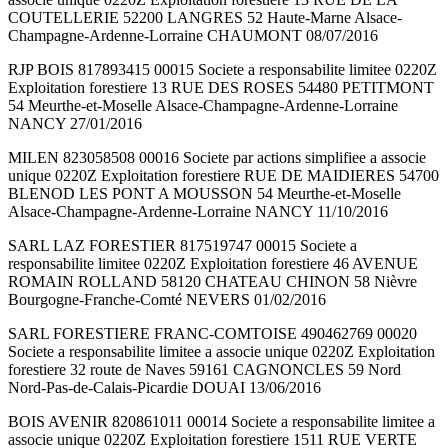
COUTELLERIE 52200 LANGRES 52 Haute-Marne Alsace-
Champagne-Ardenne-Lorraine CHAUMONT 08/07/2016
RJP BOIS 817893415 00015 Societe a responsabilite limitee 0220Z
Exploitation forestiere 13 RUE DES ROSES 54480 PETITMONT
54 Meurthe-et-Moselle Alsace-Champagne-Ardenne-Lorraine
NANCY 27/01/2016
MILEN 823058508 00016 Societe par actions simplifiee a associe
unique 0220Z Exploitation forestiere RUE DE MAIDIERES 54700
BLENOD LES PONT A MOUSSON 54 Meurthe-et-Moselle
Alsace-Champagne-Ardenne-Lorraine NANCY 11/10/2016
SARL LAZ FORESTIER 817519747 00015 Societe a
responsabilite limitee 0220Z Exploitation forestiere 46 AVENUE
ROMAIN ROLLAND 58120 CHATEAU CHINON 58 Nièvre
Bourgogne-Franche-Comté NEVERS 01/02/2016
SARL FORESTIERE FRANC-COMTOISE 490462769 00020
Societe a responsabilite limitee a associe unique 0220Z Exploitation
forestiere 32 route de Naves 59161 CAGNONCLES 59 Nord
Nord-Pas-de-Calais-Picardie DOUAI 13/06/2016
BOIS AVENIR 820861011 00014 Societe a responsabilite limitee a
associe unique 0220Z Exploitation forestiere 1511 RUE VERTE