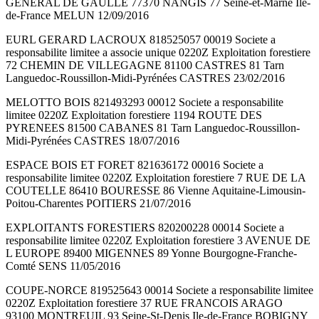
GENERAL DE GAULLE 77370 NANGIS 77 Seine-et-Marne Ile-
de-France MELUN 12/09/2016
EURL GERARD LACROUX 818525057 00019 Societe a
responsabilite limitee a associe unique 0220Z Exploitation forestiere
72 CHEMIN DE VILLEGAGNE 81100 CASTRES 81 Tarn
Languedoc-Roussillon-Midi-Pyrénées CASTRES 23/02/2016
MELOTTO BOIS 821493293 00012 Societe a responsabilite
limitee 0220Z Exploitation forestiere 1194 ROUTE DES
PYRENEES 81500 CABANES 81 Tarn Languedoc-Roussillon-
Midi-Pyrénées CASTRES 18/07/2016
ESPACE BOIS ET FORET 821636172 00016 Societe a
responsabilite limitee 0220Z Exploitation forestiere 7 RUE DE LA
COUTELLE 86410 BOURESSE 86 Vienne Aquitaine-Limousin-
Poitou-Charentes POITIERS 21/07/2016
EXPLOITANTS FORESTIERS 820200228 00014 Societe a
responsabilite limitee 0220Z Exploitation forestiere 3 AVENUE DE
L EUROPE 89400 MIGENNES 89 Yonne Bourgogne-Franche-
Comté SENS 11/05/2016
COUPE-NORCE 819525643 00014 Societe a responsabilite limitee
0220Z Exploitation forestiere 37 RUE FRANCOIS ARAGO
93100 MONTREUIL 93 Seine-St-Denis Ile-de-France BOBIGNY