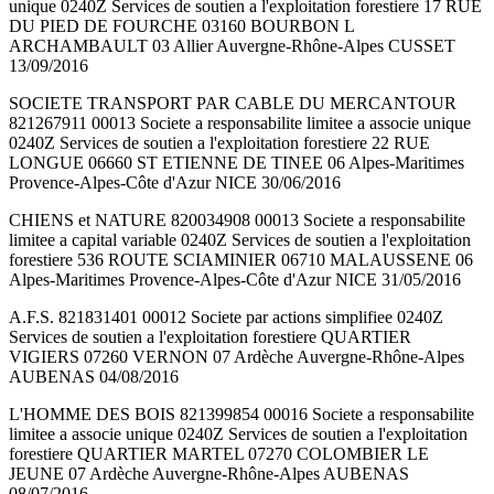
unique 0240Z Services de soutien a l'exploitation forestiere 17 RUE
DU PIED DE FOURCHE 03160 BOURBON L
ARCHAMBAULT 03 Allier Auvergne-Rhône-Alpes CUSSET
13/09/2016
SOCIETE TRANSPORT PAR CABLE DU MERCANTOUR
821267911 00013 Societe a responsabilite limitee a associe unique
0240Z Services de soutien a l'exploitation forestiere 22 RUE
LONGUE 06660 ST ETIENNE DE TINEE 06 Alpes-Maritimes
Provence-Alpes-Côte d'Azur NICE 30/06/2016
CHIENS et NATURE 820034908 00013 Societe a responsabilite
limitee a capital variable 0240Z Services de soutien a l'exploitation
forestiere 536 ROUTE SCIAMINIER 06710 MALAUSSENE 06
Alpes-Maritimes Provence-Alpes-Côte d'Azur NICE 31/05/2016
A.F.S. 821831401 00012 Societe par actions simplifiee 0240Z
Services de soutien a l'exploitation forestiere QUARTIER
VIGIERS 07260 VERNON 07 Ardèche Auvergne-Rhône-Alpes
AUBENAS 04/08/2016
L'HOMME DES BOIS 821399854 00016 Societe a responsabilite
limitee a associe unique 0240Z Services de soutien a l'exploitation
forestiere QUARTIER MARTEL 07270 COLOMBIER LE
JEUNE 07 Ardèche Auvergne-Rhône-Alpes AUBENAS
08/07/2016