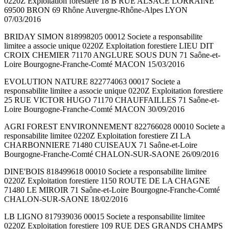
0220Z Exploitation forestiere 18 B RUE ALSACE LORRAINE
69500 BRON 69 Rhône Auvergne-Rhône-Alpes LYON
07/03/2016
BRIDAY SIMON 818998205 00012 Societe a responsabilite
limitee a associe unique 0220Z Exploitation forestiere LIEU DIT
CROIX CHEMIER 71170 ANGLURE SOUS DUN 71 Saône-et-
Loire Bourgogne-Franche-Comté MACON 15/03/2016
EVOLUTION NATURE 822774063 00017 Societe a
responsabilite limitee a associe unique 0220Z Exploitation forestiere
25 RUE VICTOR HUGO 71170 CHAUFFAILLES 71 Saône-et-
Loire Bourgogne-Franche-Comté MACON 30/09/2016
AGRI FOREST ENVIRONNEMENT 822766028 00010 Societe a
responsabilite limitee 0220Z Exploitation forestiere ZI LA
CHARBONNIERE 71480 CUISEAUX 71 Saône-et-Loire
Bourgogne-Franche-Comté CHALON-SUR-SAONE 26/09/2016
DINE'BOIS 818499618 00010 Societe a responsabilite limitee
0220Z Exploitation forestiere 1150 ROUTE DE LA CHAGNE
71480 LE MIROIR 71 Saône-et-Loire Bourgogne-Franche-Comté
CHALON-SUR-SAONE 18/02/2016
LB LIGNO 817939036 00015 Societe a responsabilite limitee
0220Z Exploitation forestiere 109 RUE DES GRANDS CHAMPS