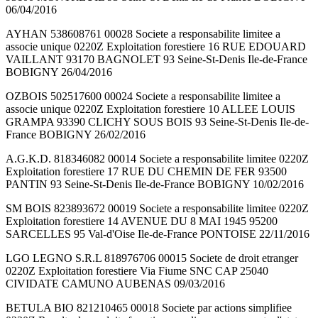
06/04/2016
AYHAN 538608761 00028 Societe a responsabilite limitee a
associe unique 0220Z Exploitation forestiere 16 RUE EDOUARD
VAILLANT 93170 BAGNOLET 93 Seine-St-Denis Ile-de-France
BOBIGNY 26/04/2016
OZBOIS 502517600 00024 Societe a responsabilite limitee a
associe unique 0220Z Exploitation forestiere 10 ALLEE LOUIS
GRAMPA 93390 CLICHY SOUS BOIS 93 Seine-St-Denis Ile-de-
France BOBIGNY 26/02/2016
A.G.K.D. 818346082 00014 Societe a responsabilite limitee 0220Z
Exploitation forestiere 17 RUE DU CHEMIN DE FER 93500
PANTIN 93 Seine-St-Denis Ile-de-France BOBIGNY 10/02/2016
SM BOIS 823893672 00019 Societe a responsabilite limitee 0220Z
Exploitation forestiere 14 AVENUE DU 8 MAI 1945 95200
SARCELLES 95 Val-d'Oise Ile-de-France PONTOISE 22/11/2016
LGO LEGNO S.R.L 818976706 00015 Societe de droit etranger
0220Z Exploitation forestiere Via Fiume SNC CAP 25040
CIVIDATE CAMUNO AUBENAS 09/03/2016
BETULA BIO 821210465 00018 Societe par actions simplifiee