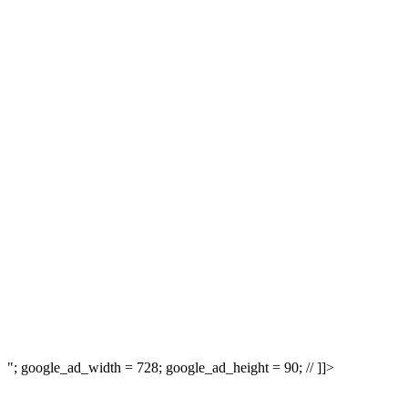
"; google_ad_width = 728; google_ad_height = 90; // ]]>