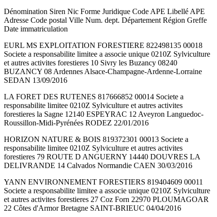
Dénomination Siren Nic Forme Juridique Code APE Libellé APE
Adresse Code postal Ville Num. dept. Département Région Greffe
Date immatriculation
EURL MS EXPLOITATION FORESTIERE 822498135 00018
Societe a responsabilite limitee a associe unique 0210Z Sylviculture
et autres activites forestieres 10 Sivry les Buzancy 08240
BUZANCY 08 Ardennes Alsace-Champagne-Ardenne-Lorraine
SEDAN 13/09/2016
LA FORET DES RUTENES 817666852 00014 Societe a
responsabilite limitee 0210Z Sylviculture et autres activites
forestieres la Sagne 12140 ESPEYRAC 12 Aveyron Languedoc-
Roussillon-Midi-Pyrénées RODEZ 22/01/2016
HORIZON NATURE & BOIS 819372301 00013 Societe a
responsabilite limitee 0210Z Sylviculture et autres activites
forestieres 79 ROUTE D ANGUERNY 14440 DOUVRES LA
DELIVRANDE 14 Calvados Normandie CAEN 30/03/2016
YANN ENVIRONNEMENT FORESTIERS 819404609 00011
Societe a responsabilite limitee a associe unique 0210Z Sylviculture
et autres activites forestieres 27 Coz Forn 22970 PLOUMAGOAR
22 Côtes d'Armor Bretagne SAINT-BRIEUC 04/04/2016