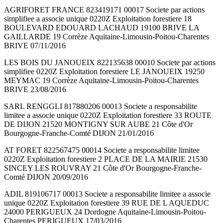
AGRIFORET FRANCE 823419171 00017 Societe par actions
simplifiee a associe unique 0220Z Exploitation forestiere 18
BOULEVARD EDOUARD LACHAUD 19100 BRIVE LA
GAILLARDE 19 Corrèze Aquitaine-Limousin-Poitou-Charentes
BRIVE 07/11/2016
LES BOIS DU JANOUEIX 822135638 00010 Societe par actions
simplifiee 0220Z Exploitation forestiere LE JANOUEIX 19250
MEYMAC 19 Corrèze Aquitaine-Limousin-Poitou-Charentes
BRIVE 23/08/2016
SARL RENGGLI 817880206 00013 Societe a responsabilite
limitee a associe unique 0220Z Exploitation forestiere 33 ROUTE
DE DIJON 21520 MONTIGNY SUR AUBE 21 Côte d'Or
Bourgogne-Franche-Comté DIJON 21/01/2016
AT FORET 822567475 00014 Societe a responsabilite limitee
0220Z Exploitation forestiere 2 PLACE DE LA MAIRIE 21530
SINCEY LES ROUVRAY 21 Côte d'Or Bourgogne-Franche-
Comté DIJON 20/09/2016
ADIL 819106717 00013 Societe a responsabilite limitee a associe
unique 0220Z Exploitation forestiere 39 RUE DE L AQUEDUC
24000 PERIGUEUX 24 Dordogne Aquitaine-Limousin-Poitou-
Charentes PERIGUEUX 17/03/2016