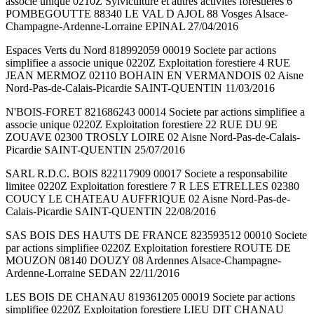
associe unique 0210Z Sylviculture et autres activites forestieres 6
POMBEGOUTTE 88340 LE VAL D AJOL 88 Vosges Alsace-
Champagne-Ardenne-Lorraine EPINAL 27/04/2016
Espaces Verts du Nord 818992059 00019 Societe par actions
simplifiee a associe unique 0220Z Exploitation forestiere 4 RUE
JEAN MERMOZ 02110 BOHAIN EN VERMANDOIS 02 Aisne
Nord-Pas-de-Calais-Picardie SAINT-QUENTIN 11/03/2016
N'BOIS-FORET 821686243 00014 Societe par actions simplifiee a
associe unique 0220Z Exploitation forestiere 22 RUE DU 9E
ZOUAVE 02300 TROSLY LOIRE 02 Aisne Nord-Pas-de-Calais-
Picardie SAINT-QUENTIN 25/07/2016
SARL R.D.C. BOIS 822117909 00017 Societe a responsabilite
limitee 0220Z Exploitation forestiere 7 R LES ETRELLES 02380
COUCY LE CHATEAU AUFFRIQUE 02 Aisne Nord-Pas-de-
Calais-Picardie SAINT-QUENTIN 22/08/2016
SAS BOIS DES HAUTS DE FRANCE 823593512 00010 Societe
par actions simplifiee 0220Z Exploitation forestiere ROUTE DE
MOUZON 08140 DOUZY 08 Ardennes Alsace-Champagne-
Ardenne-Lorraine SEDAN 22/11/2016
LES BOIS DE CHANAU 819361205 00019 Societe par actions
simplifiee 0220Z Exploitation forestiere LIEU DIT CHANAU