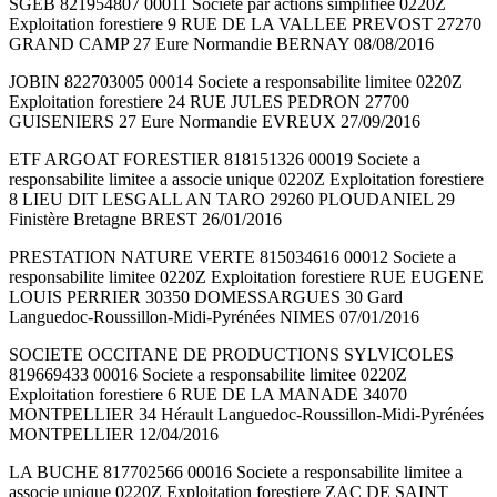
SGEB 821954807 00011 Societe par actions simplifiee 0220Z
Exploitation forestiere 9 RUE DE LA VALLEE PREVOST 27270
GRAND CAMP 27 Eure Normandie BERNAY 08/08/2016
JOBIN 822703005 00014 Societe a responsabilite limitee 0220Z
Exploitation forestiere 24 RUE JULES PEDRON 27700
GUISENIERS 27 Eure Normandie EVREUX 27/09/2016
ETF ARGOAT FORESTIER 818151326 00019 Societe a
responsabilite limitee a associe unique 0220Z Exploitation forestiere
8 LIEU DIT LESGALL AN TARO 29260 PLOUDANIEL 29
Finistère Bretagne BREST 26/01/2016
PRESTATION NATURE VERTE 815034616 00012 Societe a
responsabilite limitee 0220Z Exploitation forestiere RUE EUGENE
LOUIS PERRIER 30350 DOMESSARGUES 30 Gard
Languedoc-Roussillon-Midi-Pyrénées NIMES 07/01/2016
SOCIETE OCCITANE DE PRODUCTIONS SYLVICOLES
819669433 00016 Societe a responsabilite limitee 0220Z
Exploitation forestiere 6 RUE DE LA MANADE 34070
MONTPELLIER 34 Hérault Languedoc-Roussillon-Midi-Pyrénées
MONTPELLIER 12/04/2016
LA BUCHE 817702566 00016 Societe a responsabilite limitee a
associe unique 0220Z Exploitation forestiere ZAC DE SAINT