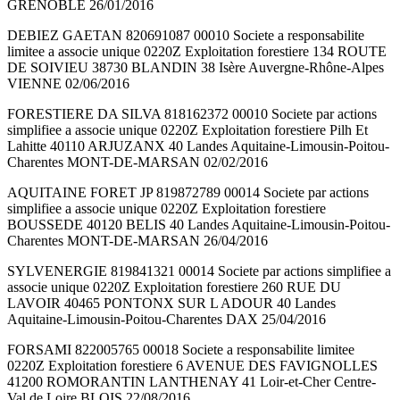
GRENOBLE 26/01/2016
DEBIEZ GAETAN 820691087 00010 Societe a responsabilite
limitee a associe unique 0220Z Exploitation forestiere 134 ROUTE
DE SOIVIEU 38730 BLANDIN 38 Isère Auvergne-Rhône-Alpes
VIENNE 02/06/2016
FORESTIERE DA SILVA 818162372 00010 Societe par actions
simplifiee a associe unique 0220Z Exploitation forestiere Pilh Et
Lahitte 40110 ARJUZANX 40 Landes Aquitaine-Limousin-Poitou-
Charentes MONT-DE-MARSAN 02/02/2016
AQUITAINE FORET JP 819872789 00014 Societe par actions
simplifiee a associe unique 0220Z Exploitation forestiere
BOUSSEDE 40120 BELIS 40 Landes Aquitaine-Limousin-Poitou-
Charentes MONT-DE-MARSAN 26/04/2016
SYLVENERGIE 819841321 00014 Societe par actions simplifiee a
associe unique 0220Z Exploitation forestiere 260 RUE DU
LAVOIR 40465 PONTONX SUR L ADOUR 40 Landes
Aquitaine-Limousin-Poitou-Charentes DAX 25/04/2016
FORSAMI 822005765 00018 Societe a responsabilite limitee
0220Z Exploitation forestiere 6 AVENUE DES FAVIGNOLLES
41200 ROMORANTIN LANTHENAY 41 Loir-et-Cher Centre-
Val de Loire BLOIS 22/08/2016