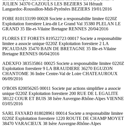
JULIEN 34370 CAZOULS LES BEZIERS 34 Hérault
Languedoc-Roussillon-Midi-Pyrénées BEZIERS 19/01/2016
FOBE 810133199 00028 Societe a responsabilite limitee 0220Z
Exploitation forestiere Lieu-dit Le Grand Val 35380 PLELAN LE
GRAND 35 Ille-et-Vilaine Bretagne RENNES 20/04/2016
FLORES ET FORETS 819522723 00017 Societe a responsabilite
limitee a associe unique 0220Z Exploitation forestiere 2 LA
PICAUDAIS 35470 BAIN DE BRETAGNE 35 Ille-et-Vilaine
Bretagne RENNES 06/04/2016
ADEXFO 383535861 00025 Societe a responsabilite limitee 0220Z
Exploitation forestiere 9 LA BRAUDIERE 36270 EGUZON
CHANTOME 36 Indre Centre-Val de Loire CHATEAUROUX
06/09/2016
O'BOIS 820056265 00011 Societe par actions simplifiee a associe
unique 0220Z Exploitation forestiere 200 RUE DE L EGALITE
38122 COUR ET BUIS 38 Isère Auvergne-Rhône-Alpes VIENNE
03/05/2016
SARL FAYARD 818028961 00014 Societe a responsabilite limitee
0220Z Exploitation forestiere 1220 ROUTE DE CHAMP MOYET
38470 VARACIEUX 38 Isère Auvergne-Rhône-Alpes