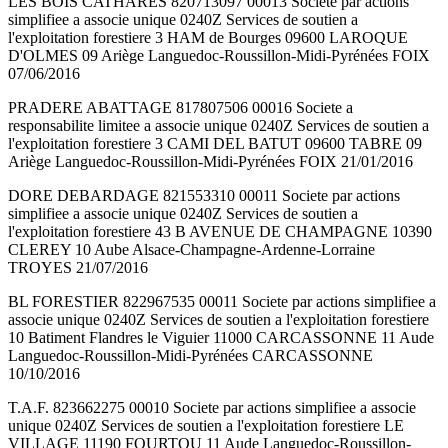
LES BOIS CATHARES 820713097 00013 Societe par actions
simplifiee a associe unique 0240Z Services de soutien a
l'exploitation forestiere 3 HAM de Bourges 09600 LAROQUE
D'OLMES 09 Ariège Languedoc-Roussillon-Midi-Pyrénées FOIX
07/06/2016
PRADERE ABATTAGE 817807506 00016 Societe a
responsabilite limitee a associe unique 0240Z Services de soutien a
l'exploitation forestiere 3 CAMI DEL BATUT 09600 TABRE 09
Ariège Languedoc-Roussillon-Midi-Pyrénées FOIX 21/01/2016
DORE DEBARDAGE 821553310 00011 Societe par actions
simplifiee a associe unique 0240Z Services de soutien a
l'exploitation forestiere 43 B AVENUE DE CHAMPAGNE 10390
CLEREY 10 Aube Alsace-Champagne-Ardenne-Lorraine
TROYES 21/07/2016
BL FORESTIER 822967535 00011 Societe par actions simplifiee a
associe unique 0240Z Services de soutien a l'exploitation forestiere
10 Batiment Flandres le Viguier 11000 CARCASSONNE 11 Aude
Languedoc-Roussillon-Midi-Pyrénées CARCASSONNE
10/10/2016
T.A.F. 823662275 00010 Societe par actions simplifiee a associe
unique 0240Z Services de soutien a l'exploitation forestiere LE
VILLAGE 11190 FOURTOU 11 Aude Languedoc-Roussillon-