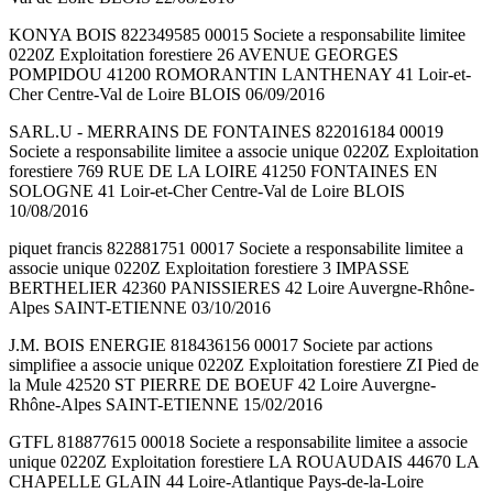
KONYA BOIS 822349585 00015 Societe a responsabilite limitee
0220Z Exploitation forestiere 26 AVENUE GEORGES
POMPIDOU 41200 ROMORANTIN LANTHENAY 41 Loir-et-
Cher Centre-Val de Loire BLOIS 06/09/2016
SARL.U - MERRAINS DE FONTAINES 822016184 00019
Societe a responsabilite limitee a associe unique 0220Z Exploitation
forestiere 769 RUE DE LA LOIRE 41250 FONTAINES EN
SOLOGNE 41 Loir-et-Cher Centre-Val de Loire BLOIS
10/08/2016
piquet francis 822881751 00017 Societe a responsabilite limitee a
associe unique 0220Z Exploitation forestiere 3 IMPASSE
BERTHELIER 42360 PANISSIERES 42 Loire Auvergne-Rhône-
Alpes SAINT-ETIENNE 03/10/2016
J.M. BOIS ENERGIE 818436156 00017 Societe par actions
simplifiee a associe unique 0220Z Exploitation forestiere ZI Pied de
la Mule 42520 ST PIERRE DE BOEUF 42 Loire Auvergne-
Rhône-Alpes SAINT-ETIENNE 15/02/2016
GTFL 818877615 00018 Societe a responsabilite limitee a associe
unique 0220Z Exploitation forestiere LA ROUAUDAIS 44670 LA
CHAPELLE GLAIN 44 Loire-Atlantique Pays-de-la-Loire