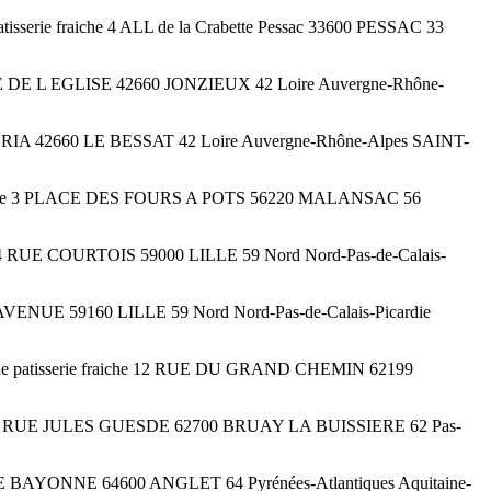
tisserie fraiche 4 ALL de la Crabette Pessac 33600 PESSAC 33
B PLACE DE L EGLISE 42660 JONZIEUX 42 Loire Auvergne-Rhône-
 DU FERIA 42660 LE BESSAT 42 Loire Auvergne-Rhône-Alpes SAINT-
erie fraiche 3 PLACE DES FOURS A POTS 56220 MALANSAC 56
iche 4 RUE COURTOIS 59000 LILLE 59 Nord Nord-Pas-de-Calais-
ERE AVENUE 59160 LILLE 59 Nord Nord-Pas-de-Calais-Picardie
 de patisserie fraiche 12 RUE DU GRAND CHEMIN 62199
aiche 234 RUE JULES GUESDE 62700 BRUAY LA BUISSIERE 62 Pas-
NUE DE BAYONNE 64600 ANGLET 64 Pyrénées-Atlantiques Aquitaine-