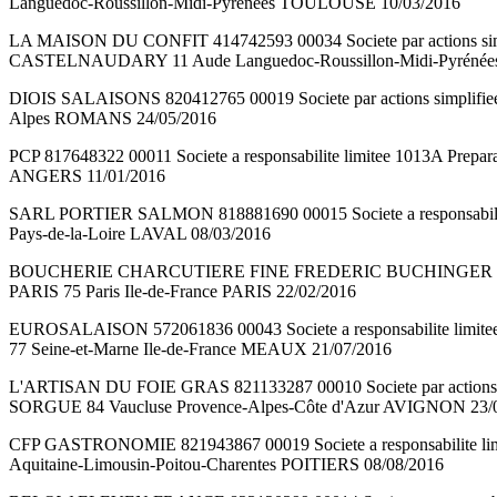
Languedoc-Roussillon-Midi-Pyrénées TOULOUSE 10/03/2016
LA MAISON DU CONFIT 414742593 00034 Societe par actions simp
CASTELNAUDARY 11 Aude Languedoc-Roussillon-Midi-Pyrén
DIOIS SALAISONS 820412765 00019 Societe par actions simplifi
Alpes ROMANS 24/05/2016
PCP 817648322 00011 Societe a responsabilite limitee 1013A Prep
ANGERS 11/01/2016
SARL PORTIER SALMON 818881690 00015 Societe a responsabilite 
Pays-de-la-Loire LAVAL 08/03/2016
BOUCHERIE CHARCUTIERE FINE FREDERIC BUCHINGER ET CIE 578
PARIS 75 Paris Ile-de-France PARIS 22/02/2016
EUROSALAISON 572061836 00043 Societe a responsabilite limi
77 Seine-et-Marne Ile-de-France MEAUX 21/07/2016
L'ARTISAN DU FOIE GRAS 821133287 00010 Societe par actions sim
SORGUE 84 Vaucluse Provence-Alpes-Côte d'Azur AVIGNON 23/
CFP GASTRONOMIE 821943867 00019 Societe a responsabilite limi
Aquitaine-Limousin-Poitou-Charentes POITIERS 08/08/2016