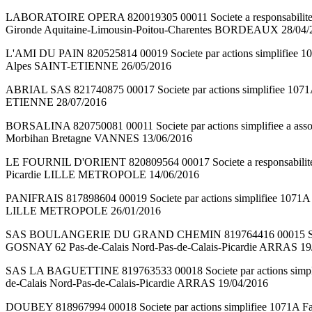
LABORATOIRE OPERA 820019305 00011 Societe a responsabilite limit
Gironde Aquitaine-Limousin-Poitou-Charentes BORDEAUX 28/04/
L'AMI DU PAIN 820525814 00019 Societe par actions simplifiee 10
Alpes SAINT-ETIENNE 26/05/2016
ABRIAL SAS 821740875 00017 Societe par actions simplifiee 1071A
ETIENNE 28/07/2016
BORSALINA 820750081 00011 Societe par actions simplifiee a ass
Morbihan Bretagne VANNES 13/06/2016
LE FOURNIL D'ORIENT 820809564 00017 Societe a responsabilite li
Picardie LILLE METROPOLE 14/06/2016
PANIFRAIS 817898604 00019 Societe par actions simplifiee 1071A 
LILLE METROPOLE 26/01/2016
SAS BOULANGERIE DU GRAND CHEMIN 819764416 00015 Societe par
GOSNAY 62 Pas-de-Calais Nord-Pas-de-Calais-Picardie ARRAS 19
SAS LA BAGUETTINE 819763533 00018 Societe par actions simplif
de-Calais Nord-Pas-de-Calais-Picardie ARRAS 19/04/2016
DOUBEY 818967994 00018 Societe par actions simplifiee 1071A Fa