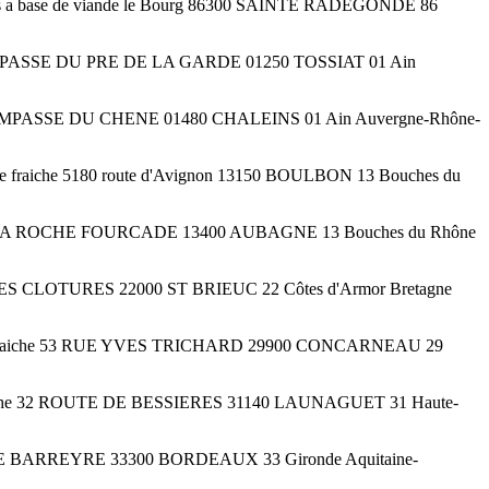
uits a base de viande le Bourg 86300 SAINTE RADEGONDE 86
iche 6 IMPASSE DU PRE DE LA GARDE 01250 TOSSIAT 01 Ain
he 409 IMPASSE DU CHENE 01480 CHALEINS 01 Ain Auvergne-Rhône-
erie fraiche 5180 route d'Avignon 13150 BOULBON 13 Bouches du
VENUE DE LA ROCHE FOURCADE 13400 AUBAGNE 13 Bouches du Rhône
3 RUE DES CLOTURES 22000 ST BRIEUC 22 Côtes d'Armor Bretagne
atisserie fraiche 53 RUE YVES TRICHARD 29900 CONCARNEAU 29
rie fraiche 32 ROUTE DE BESSIERES 31140 LAUNAGUET 31 Haute-
e 101 RUE BARREYRE 33300 BORDEAUX 33 Gironde Aquitaine-