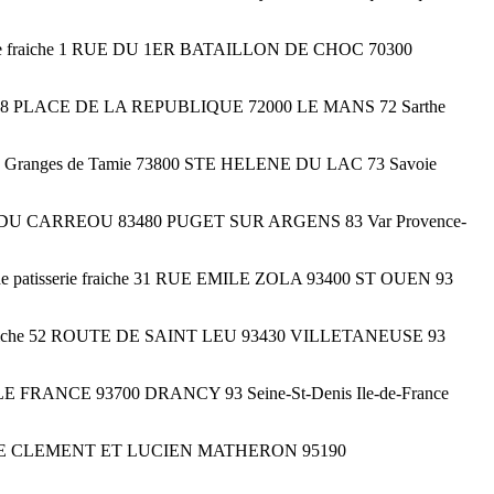
isserie fraiche 1 RUE DU 1ER BATAILLON DE CHOC 70300
raiche 38 PLACE DE LA REPUBLIQUE 72000 LE MANS 72 Sarthe
ute des Granges de Tamie 73800 STE HELENE DU LAC 73 Savoie
e CHEMIN DU CARREOU 83480 PUGET SUR ARGENS 83 Var Provence-
 de patisserie fraiche 31 RUE EMILE ZOLA 93400 ST OUEN 93
serie fraiche 52 ROUTE DE SAINT LEU 93430 VILLETANEUSE 93
ANATOLE FRANCE 93700 DRANCY 93 Seine-St-Denis Ile-de-France
iche 40 RUE CLEMENT ET LUCIEN MATHERON 95190