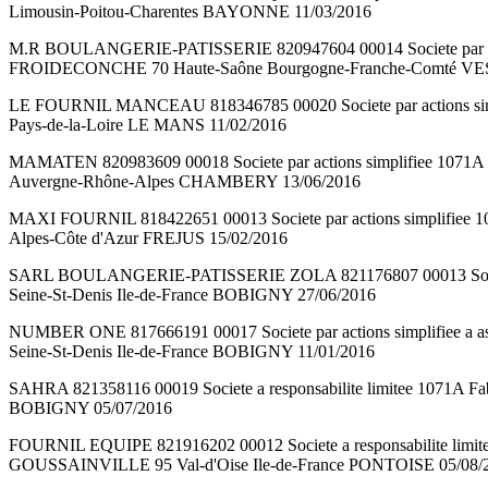
Limousin-Poitou-Charentes BAYONNE 11/03/2016
M.R BOULANGERIE-PATISSERIE 820947604 00014 Societe par actio
FROIDECONCHE 70 Haute-Saône Bourgogne-Franche-Comté VE
LE FOURNIL MANCEAU 818346785 00020 Societe par actions simpl
Pays-de-la-Loire LE MANS 11/02/2016
MAMATEN 820983609 00018 Societe par actions simplifiee 1071A Fa
Auvergne-Rhône-Alpes CHAMBERY 13/06/2016
MAXI FOURNIL 818422651 00013 Societe par actions simplifiee 
Alpes-Côte d'Azur FREJUS 15/02/2016
SARL BOULANGERIE-PATISSERIE ZOLA 821176807 00013 Societe a r
Seine-St-Denis Ile-de-France BOBIGNY 27/06/2016
NUMBER ONE 817666191 00017 Societe par actions simplifiee a a
Seine-St-Denis Ile-de-France BOBIGNY 11/01/2016
SAHRA 821358116 00019 Societe a responsabilite limitee 1071A Fa
BOBIGNY 05/07/2016
FOURNIL EQUIPE 821916202 00012 Societe a responsabilite limit
GOUSSAINVILLE 95 Val-d'Oise Ile-de-France PONTOISE 05/08/