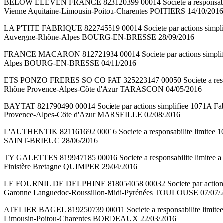
BELOW ELEVEN FRANCE 823120399 00014 Societe a responsabilite 
Vienne Aquitaine-Limousin-Poitou-Charentes POITIERS 14/10/2016
LA P'TITE FABRIQUE 822745519 00014 Societe par actions simplif
Auvergne-Rhône-Alpes BOURG-EN-BRESSE 28/09/2016
FRANCE MACARON 812721934 00014 Societe par actions simplifie
Alpes BOURG-EN-BRESSE 04/11/2016
ETS PONZO FRERES SO CO PAT 325223147 00050 Societe a responsabi
Rhône Provence-Alpes-Côte d'Azur TARASCON 04/05/2016
BAYTAT 821790490 00014 Societe par actions simplifiee 1071A 
Provence-Alpes-Côte d'Azur MARSEILLE 02/08/2016
L'AUTHENTIK 821161692 00016 Societe a responsabilite limitee 1
SAINT-BRIEUC 28/06/2016
TY GALETTES 819947185 00016 Societe a responsabilite limitee 
Finistère Bretagne QUIMPER 29/04/2016
LE FOURNIL DE DELPHINE 818054058 00032 Societe par actions s
Garonne Languedoc-Roussillon-Midi-Pyrénées TOULOUSE 07/07/
ATELIER BAGEL 819250739 00011 Societe a responsabilite limitee
Limousin-Poitou-Charentes BORDEAUX 22/03/2016