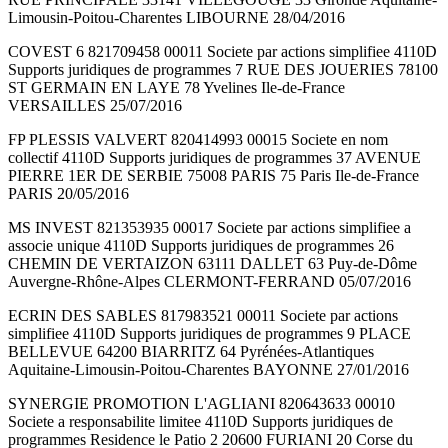
Limousin-Poitou-Charentes LIBOURNE 28/04/2016
COVEST 6 821709458 00011 Societe par actions simplifiee 4110D
Supports juridiques de programmes 7 RUE DES JOUERIES 78100
ST GERMAIN EN LAYE 78 Yvelines Ile-de-France
VERSAILLES 25/07/2016
FP PLESSIS VALVERT 820414993 00015 Societe en nom
collectif 4110D Supports juridiques de programmes 37 AVENUE
PIERRE 1ER DE SERBIE 75008 PARIS 75 Paris Ile-de-France
PARIS 20/05/2016
MS INVEST 821353935 00017 Societe par actions simplifiee a
associe unique 4110D Supports juridiques de programmes 26
CHEMIN DE VERTAIZON 63111 DALLET 63 Puy-de-Dôme
Auvergne-Rhône-Alpes CLERMONT-FERRAND 05/07/2016
ECRIN DES SABLES 817983521 00011 Societe par actions
simplifiee 4110D Supports juridiques de programmes 9 PLACE
BELLEVUE 64200 BIARRITZ 64 Pyrénées-Atlantiques
Aquitaine-Limousin-Poitou-Charentes BAYONNE 27/01/2016
SYNERGIE PROMOTION L'AGLIANI 820643633 00010
Societe a responsabilite limitee 4110D Supports juridiques de
programmes Residence le Patio 2 20600 FURIANI 20 Corse du