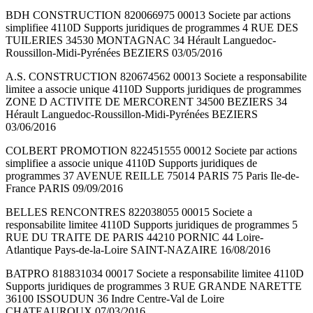
BDH CONSTRUCTION 820066975 00013 Societe par actions
simplifiee 4110D Supports juridiques de programmes 4 RUE DES
TUILERIES 34530 MONTAGNAC 34 Hérault Languedoc-
Roussillon-Midi-Pyrénées BEZIERS 03/05/2016
A.S. CONSTRUCTION 820674562 00013 Societe a responsabilite
limitee a associe unique 4110D Supports juridiques de programmes
ZONE D ACTIVITE DE MERCORENT 34500 BEZIERS 34
Hérault Languedoc-Roussillon-Midi-Pyrénées BEZIERS
03/06/2016
COLBERT PROMOTION 822451555 00012 Societe par actions
simplifiee a associe unique 4110D Supports juridiques de
programmes 37 AVENUE REILLE 75014 PARIS 75 Paris Ile-de-
France PARIS 09/09/2016
BELLES RENCONTRES 822038055 00015 Societe a
responsabilite limitee 4110D Supports juridiques de programmes 5
RUE DU TRAITE DE PARIS 44210 PORNIC 44 Loire-
Atlantique Pays-de-la-Loire SAINT-NAZAIRE 16/08/2016
BATPRO 818831034 00017 Societe a responsabilite limitee 4110D
Supports juridiques de programmes 3 RUE GRANDE NARETTE
36100 ISSOUDUN 36 Indre Centre-Val de Loire
CHATEAUROUX 07/03/2016