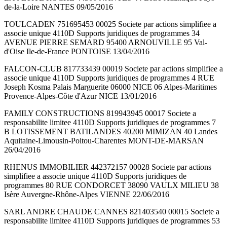
de-la-Loire NANTES 09/05/2016
TOULCADEN 751695453 00025 Societe par actions simplifiee a
associe unique 4110D Supports juridiques de programmes 34
AVENUE PIERRE SEMARD 95400 ARNOUVILLE 95 Val-
d'Oise Ile-de-France PONTOISE 13/04/2016
FALCON-CLUB 817733439 00019 Societe par actions simplifiee a
associe unique 4110D Supports juridiques de programmes 4 RUE
Joseph Kosma Palais Marguerite 06000 NICE 06 Alpes-Maritimes
Provence-Alpes-Côte d'Azur NICE 13/01/2016
FAMILY CONSTRUCTIONS 819943945 00017 Societe a
responsabilite limitee 4110D Supports juridiques de programmes 7
B LOTISSEMENT BATILANDES 40200 MIMIZAN 40 Landes
Aquitaine-Limousin-Poitou-Charentes MONT-DE-MARSAN
26/04/2016
RHENUS IMMOBILIER 442372157 00028 Societe par actions
simplifiee a associe unique 4110D Supports juridiques de
programmes 80 RUE CONDORCET 38090 VAULX MILIEU 38
Isère Auvergne-Rhône-Alpes VIENNE 22/06/2016
SARL ANDRE CHAUDE CANNES 821403540 00015 Societe a
responsabilite limitee 4110D Supports juridiques de programmes 53