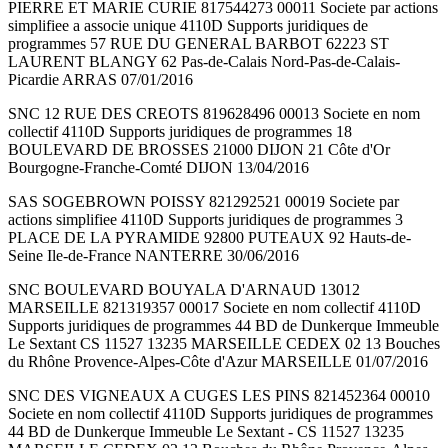
PIERRE ET MARIE CURIE 817544273 00011 Societe par actions
simplifiee a associe unique 4110D Supports juridiques de
programmes 57 RUE DU GENERAL BARBOT 62223 ST
LAURENT BLANGY 62 Pas-de-Calais Nord-Pas-de-Calais-
Picardie ARRAS 07/01/2016
SNC 12 RUE DES CREOTS 819628496 00013 Societe en nom
collectif 4110D Supports juridiques de programmes 18
BOULEVARD DE BROSSES 21000 DIJON 21 Côte d'Or
Bourgogne-Franche-Comté DIJON 13/04/2016
SAS SOGEBROWN POISSY 821292521 00019 Societe par
actions simplifiee 4110D Supports juridiques de programmes 3
PLACE DE LA PYRAMIDE 92800 PUTEAUX 92 Hauts-de-
Seine Ile-de-France NANTERRE 30/06/2016
SNC BOULEVARD BOUYALA D'ARNAUD 13012
MARSEILLE 821319357 00017 Societe en nom collectif 4110D
Supports juridiques de programmes 44 BD de Dunkerque Immeuble
Le Sextant CS 11527 13235 MARSEILLE CEDEX 02 13 Bouches
du Rhône Provence-Alpes-Côte d'Azur MARSEILLE 01/07/2016
SNC DES VIGNEAUX A CUGES LES PINS 821452364 00010
Societe en nom collectif 4110D Supports juridiques de programmes
44 BD de Dunkerque Immeuble Le Sextant - CS 11527 13235