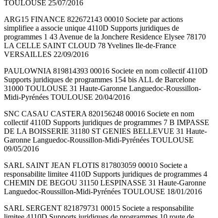
TOULOUSE 25/07/2016
ARG15 FINANCE 822672143 00010 Societe par actions
simplifiee a associe unique 4110D Supports juridiques de
programmes 1 43 Avenue de la Jonchere Residence Elysee 78170
LA CELLE SAINT CLOUD 78 Yvelines Ile-de-France
VERSAILLES 22/09/2016
PAULOWNIA 819814393 00016 Societe en nom collectif 4110D
Supports juridiques de programmes 154 bis ALL de Barcelone
31000 TOULOUSE 31 Haute-Garonne Languedoc-Roussillon-
Midi-Pyrénées TOULOUSE 20/04/2016
SNC CASAU CASTERA 820156248 00016 Societe en nom
collectif 4110D Supports juridiques de programmes 7 B IMPASSE
DE LA BOISSERIE 31180 ST GENIES BELLEVUE 31 Haute-
Garonne Languedoc-Roussillon-Midi-Pyrénées TOULOUSE
09/05/2016
SARL SAINT JEAN FLOTIS 817803059 00010 Societe a
responsabilite limitee 4110D Supports juridiques de programmes 4
CHEMIN DE BEGOU 31150 LESPINASSE 31 Haute-Garonne
Languedoc-Roussillon-Midi-Pyrénées TOULOUSE 18/01/2016
SARL SERGENT 821879731 00015 Societe a responsabilite
limitee 4110D Supports juridiques de programmes 10 route de