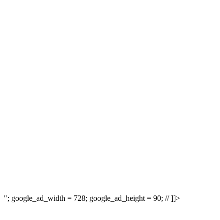
"; google_ad_width = 728; google_ad_height = 90; // ]]>