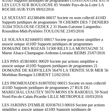
4110D Supports juridiques de programmes CONSTANTINE 85170
LES LUCS SUR BOULOGNE 85 Vendée Pays-de-la-Loire LA
ROCHE-SUR-YON 09/02/2016
LE SEXTANT 452380496 00037 Societe en nom collectif 4110D
Supports juridiques de programmes 78 CHEMIN DES 7 DENIERS
31204 TOULOUSE CEDEX 2 31 Haute-Garonne Languedoc-
Roussillon-Midi-Pyrénées TOULOUSE 23/05/2016
LE SOLANA 821666955 00017 Societe par actions simplifiee a
associe unique 4110D Supports juridiques de programmes
DOMAINE DES ROZAIS 51500 RILLY LA MONTAGNE 51
Marne Alsace-Champagne-Ardenne-Lorraine REIMS 25/07/2016
LES PINS 453816001 00029 Societe par actions simplifiee a
associe unique 4110D Supports juridiques de programmes 21
DOMAINE DE KERVILLEN 56470 LA TRINITE SUR MER 56
Morbihan Bretagne LORIENT 12/02/2016
LES PROMENADES 818970592 00015 Societe en nom collectif
4110D Supports juridiques de programmes 27 RUE DU
MARECHAL LYAUTEY 59370 MONS EN BAROEUL 59 Nord
Nord-Pas-de-Calais-Picardie LILLE METROPOLE 10/03/2016
LES JARDINS D'EMILIE 820367613 00016 Societe par actions
simplifiee a associe unique 4110D Supports juridiques de