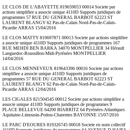
LE CLOS DE L'ABAYETTE 819659053 00014 Societe par
actions simplifiee a associe unique 4110D Supports juridiques de
programmes 57 RUE DU GENERAL BARBOT 62223 ST
LAURENT BLANGY 62 Pas-de-Calais Nord-Pas-de-Calais-
Picardie ARRAS 15/04/2016
LE CLOS MATTY 819697871 00013 Societe par actions simplifiee
a associe unique 4110D Supports juridiques de programmes 167
RUE MEHDI BEN BARKA 34070 MONTPELLIER 34 Hérault
Languedoc-Roussillon-Midi-Pyrénées MONTPELLIER
14/04/2016
LE CLOS MENNEVEUX 819643396 00016 Societe par actions
simplifiee a associe unique 4110D Supports juridiques de
programmes 57 RUE DU GENERAL BARBOT 62223 ST
LAURENT BLANGY 62 Pas-de-Calais Nord-Pas-de-Calais-
Picardie ARRAS 12/04/2016
LES CIGALES 821504545 00012 Societe par actions simplifiee a
associe unique 4110D Supports juridiques de programmes 9
PLACE BELLEVUE 64200 BIARRITZ 64 Pyrénées-Atlantiques
Aquitaine-Limousin-Poitou-Charentes BAYONNE 15/07/2016
LE PARC D'EOURES 819326745 00018 Societe en nom collectif
4110D Supports juridiques de programmes 64 AVENUE D HAIFA