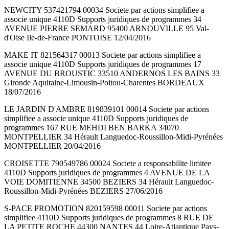
NEWCITY 537421794 00034 Societe par actions simplifiee a
associe unique 4110D Supports juridiques de programmes 34
AVENUE PIERRE SEMARD 95400 ARNOUVILLE 95 Val-
d'Oise Ile-de-France PONTOISE 12/04/2016
MAKE IT 821564317 00013 Societe par actions simplifiee a
associe unique 4110D Supports juridiques de programmes 17
AVENUE DU BROUSTIC 33510 ANDERNOS LES BAINS 33
Gironde Aquitaine-Limousin-Poitou-Charentes BORDEAUX
18/07/2016
LE JARDIN D'AMBRE 819839101 00014 Societe par actions
simplifiee a associe unique 4110D Supports juridiques de
programmes 167 RUE MEHDI BEN BARKA 34070
MONTPELLIER 34 Hérault Languedoc-Roussillon-Midi-Pyrénées
MONTPELLIER 20/04/2016
CROISETTE 790549786 00024 Societe a responsabilite limitee
4110D Supports juridiques de programmes 4 AVENUE DE LA
VOIE DOMITIENNE 34500 BEZIERS 34 Hérault Languedoc-
Roussillon-Midi-Pyrénées BEZIERS 27/06/2016
S-PACE PROMOTION 820159598 00011 Societe par actions
simplifiee 4110D Supports juridiques de programmes 8 RUE DE
LA PETITE ROCHE 44300 NANTES 44 Loire-Atlantique Pays-