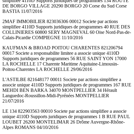
simplifiee 4110D Supports juridiques de programmes 134 ROUTE
DE BORGO VILLAGE 20290 BORGO 20 Corse du Sud Corse
BASTIA 11/07/2016
2MAF IMMOBILIER 823036306 00012 Societe par actions
simplifiee 4110D Supports juridiques de programmes 40 RUE DES
COLLINIERES 60800 SERY MAGNEVAL 60 Oise Nord-Pas-de-
Calais-Picardie COMPIEGNE 11/10/2016
KAUFMAN & BROAD POITOU CHARENTES 821206794
00017 Societe a responsabilite limitee a associe unique 4110D
Supports juridiques de programmes 56 RUE SAINT YON 17000
LA ROCHELLE 17 Charente Maritime Aquitaine-Limousin-
Poitou-Charentes LA ROCHELLE 29/06/2016
L'ASTILBE 821648177 00011 Societe par actions simplifiee a
associe unique 4110D Supports juridiques de programmes 167 RUE
MEHDI BEN BARKA 34070 MONTPELLIER 34 Hérault
Languedoc-Roussillon-Midi-Pyrénées MONTPELLIER
21/07/2016
LE 134 822903563 00010 Societe par actions simplifiee a associe
unique 4110D Supports juridiques de programmes 1 B RUE PAUL
LOUBET 26200 MONTELIMAR 26 Drôme Auvergne-Rhône-
Alpes ROMANS 04/10/2016