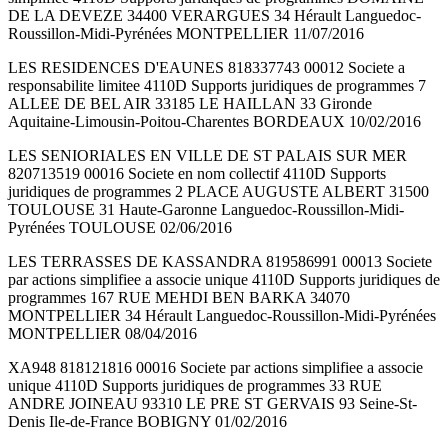
DE LA DEVEZE 34400 VERARGUES 34 Hérault Languedoc-
Roussillon-Midi-Pyrénées MONTPELLIER 11/07/2016
LES RESIDENCES D'EAUNES 818337743 00012 Societe a
responsabilite limitee 4110D Supports juridiques de programmes 7
ALLEE DE BEL AIR 33185 LE HAILLAN 33 Gironde
Aquitaine-Limousin-Poitou-Charentes BORDEAUX 10/02/2016
LES SENIORIALES EN VILLE DE ST PALAIS SUR MER
820713519 00016 Societe en nom collectif 4110D Supports
juridiques de programmes 2 PLACE AUGUSTE ALBERT 31500
TOULOUSE 31 Haute-Garonne Languedoc-Roussillon-Midi-
Pyrénées TOULOUSE 02/06/2016
LES TERRASSES DE KASSANDRA 819586991 00013 Societe
par actions simplifiee a associe unique 4110D Supports juridiques de
programmes 167 RUE MEHDI BEN BARKA 34070
MONTPELLIER 34 Hérault Languedoc-Roussillon-Midi-Pyrénées
MONTPELLIER 08/04/2016
XA948 818121816 00016 Societe par actions simplifiee a associe
unique 4110D Supports juridiques de programmes 33 RUE
ANDRE JOINEAU 93310 LE PRE ST GERVAIS 93 Seine-St-
Denis Ile-de-France BOBIGNY 01/02/2016