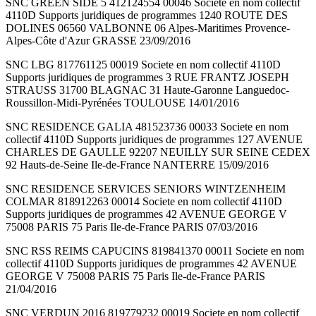
SNC GREEN SIDE 5 412124554 00046 Societe en nom collectif
4110D Supports juridiques de programmes 1240 ROUTE DES
DOLINES 06560 VALBONNE 06 Alpes-Maritimes Provence-
Alpes-Côte d'Azur GRASSE 23/09/2016
SNC LBG 817761125 00019 Societe en nom collectif 4110D
Supports juridiques de programmes 3 RUE FRANTZ JOSEPH
STRAUSS 31700 BLAGNAC 31 Haute-Garonne Languedoc-
Roussillon-Midi-Pyrénées TOULOUSE 14/01/2016
SNC RESIDENCE GALIA 481523736 00033 Societe en nom
collectif 4110D Supports juridiques de programmes 127 AVENUE
CHARLES DE GAULLE 92207 NEUILLY SUR SEINE CEDEX
92 Hauts-de-Seine Ile-de-France NANTERRE 15/09/2016
SNC RESIDENCE SERVICES SENIORS WINTZENHEIM
COLMAR 818912263 00014 Societe en nom collectif 4110D
Supports juridiques de programmes 42 AVENUE GEORGE V
75008 PARIS 75 Paris Ile-de-France PARIS 07/03/2016
SNC RSS REIMS CAPUCINS 819841370 00011 Societe en nom
collectif 4110D Supports juridiques de programmes 42 AVENUE
GEORGE V 75008 PARIS 75 Paris Ile-de-France PARIS
21/04/2016
SNC VERDUN 2016 819779232 00019 Societe en nom collectif