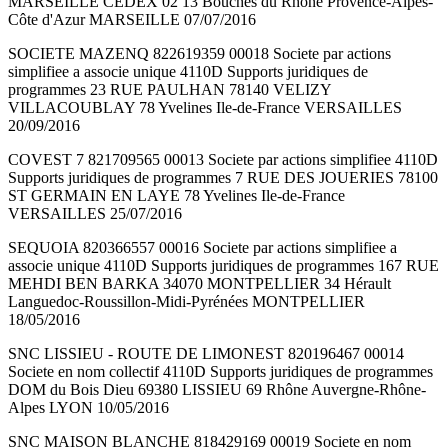
MARSEILLE CEDEX 02 13 Bouches du Rhône Provence-Alpes-
Côte d'Azur MARSEILLE 07/07/2016
SOCIETE MAZENQ 822619359 00018 Societe par actions
simplifiee a associe unique 4110D Supports juridiques de
programmes 23 RUE PAULHAN 78140 VELIZY
VILLACOUBLAY 78 Yvelines Ile-de-France VERSAILLES
20/09/2016
COVEST 7 821709565 00013 Societe par actions simplifiee 4110D
Supports juridiques de programmes 7 RUE DES JOUERIES 78100
ST GERMAIN EN LAYE 78 Yvelines Ile-de-France
VERSAILLES 25/07/2016
SEQUOIA 820366557 00016 Societe par actions simplifiee a
associe unique 4110D Supports juridiques de programmes 167 RUE
MEHDI BEN BARKA 34070 MONTPELLIER 34 Hérault
Languedoc-Roussillon-Midi-Pyrénées MONTPELLIER
18/05/2016
SNC LISSIEU - ROUTE DE LIMONEST 820196467 00014
Societe en nom collectif 4110D Supports juridiques de programmes
DOM du Bois Dieu 69380 LISSIEU 69 Rhône Auvergne-Rhône-
Alpes LYON 10/05/2016
SNC MAISON BLANCHE 818429169 00019 Societe en nom