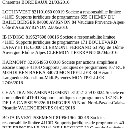
Charentes BORDEAUX 21/03/2016
LOTI INVEST 821101060 00019 Societe a responsabilite limitee
4110D Supports juridiques de programmes 655 CHEMIN DU
BAILE BERGER 84000 AVIGNON 84 Vaucluse Provence-Alpes-
Côte d'Azur AVIGNON 22/06/2016
IB INDIGO 819527698 00016 Societe a responsabilite limitee
4110D Supports juridiques de programmes 171 BOULEVARD
LAFAYETTE 63000 CLERMONT FERRAND 63 Puy-de-Dôme
Auvergne-Rhône-Alpes CLERMONT-FERRAND 06/04/2016
HARMONY 821064953 00010 Societe par actions simplifiee a
associe unique 4110D Supports juridiques de programmes 167 RUE
MEHDI BEN BARKA 34070 MONTPELLIER 34 Hérault
Languedoc-Roussillon-Midi-Pyrénées MONTPELLIER
27/06/2016
CHANTRAINE AMENAGEMENT 813521259 00024 Societe en
nom collectif 4110D Supports juridiques de programmes 137 RUE
DE LA CAISSE 59226 RUMEGIES 59 Nord Nord-Pas-de-Calais-
Picardie VALENCIENNES 01/02/2016
BOTA INVESTISSEMENT 819961962 00019 Societe a
responsabilite limitee 4110D Supports juridiques de programmes 40
RUE PRINCIPALE 33141 VILLEGOUGE 33 Gironde Aquitaine-