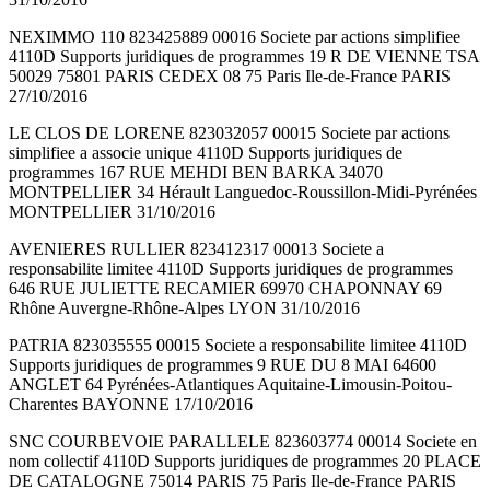
NEXIMMO 110 823425889 00016 Societe par actions simplifiee
4110D Supports juridiques de programmes 19 R DE VIENNE TSA
50029 75801 PARIS CEDEX 08 75 Paris Ile-de-France PARIS
27/10/2016
LE CLOS DE LORENE 823032057 00015 Societe par actions
simplifiee a associe unique 4110D Supports juridiques de
programmes 167 RUE MEHDI BEN BARKA 34070
MONTPELLIER 34 Hérault Languedoc-Roussillon-Midi-Pyrénées
MONTPELLIER 31/10/2016
AVENIERES RULLIER 823412317 00013 Societe a
responsabilite limitee 4110D Supports juridiques de programmes
646 RUE JULIETTE RECAMIER 69970 CHAPONNAY 69
Rhône Auvergne-Rhône-Alpes LYON 31/10/2016
PATRIA 823035555 00015 Societe a responsabilite limitee 4110D
Supports juridiques de programmes 9 RUE DU 8 MAI 64600
ANGLET 64 Pyrénées-Atlantiques Aquitaine-Limousin-Poitou-
Charentes BAYONNE 17/10/2016
SNC COURBEVOIE PARALLELE 823603774 00014 Societe en
nom collectif 4110D Supports juridiques de programmes 20 PLACE
DE CATALOGNE 75014 PARIS 75 Paris Ile-de-France PARIS