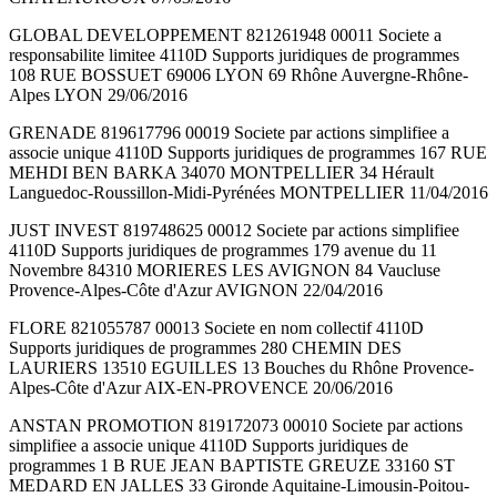
GLOBAL DEVELOPPEMENT 821261948 00011 Societe a
responsabilite limitee 4110D Supports juridiques de programmes
108 RUE BOSSUET 69006 LYON 69 Rhône Auvergne-Rhône-
Alpes LYON 29/06/2016
GRENADE 819617796 00019 Societe par actions simplifiee a
associe unique 4110D Supports juridiques de programmes 167 RUE
MEHDI BEN BARKA 34070 MONTPELLIER 34 Hérault
Languedoc-Roussillon-Midi-Pyrénées MONTPELLIER 11/04/2016
JUST INVEST 819748625 00012 Societe par actions simplifiee
4110D Supports juridiques de programmes 179 avenue du 11
Novembre 84310 MORIERES LES AVIGNON 84 Vaucluse
Provence-Alpes-Côte d'Azur AVIGNON 22/04/2016
FLORE 821055787 00013 Societe en nom collectif 4110D
Supports juridiques de programmes 280 CHEMIN DES
LAURIERS 13510 EGUILLES 13 Bouches du Rhône Provence-
Alpes-Côte d'Azur AIX-EN-PROVENCE 20/06/2016
ANSTAN PROMOTION 819172073 00010 Societe par actions
simplifiee a associe unique 4110D Supports juridiques de
programmes 1 B RUE JEAN BAPTISTE GREUZE 33160 ST
MEDARD EN JALLES 33 Gironde Aquitaine-Limousin-Poitou-