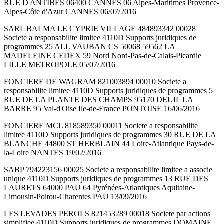
RUE D ANTIBES 06400 CANNES 06 Alpes-Maritimes Provence-
Alpes-Côte d'Azur CANNES 06/07/2016
SARL BALMA LE CYPRIE VILLAGE 484893342 00028
Societe a responsabilite limitee 4110D Supports juridiques de
programmes 25 ALL VAUBAN CS 50068 59562 LA
MADELEINE CEDEX 59 Nord Nord-Pas-de-Calais-Picardie
LILLE METROPOLE 05/07/2016
FONCIERE DE WAGRAM 821003894 00010 Societe a
responsabilite limitee 4110D Supports juridiques de programmes 5
RUE DE LA PLANTE DES CHAMPS 95170 DEUIL LA
BARRE 95 Val-d'Oise Ile-de-France PONTOISE 16/06/2016
FONCIERE MCL 818589350 00011 Societe a responsabilite
limitee 4110D Supports juridiques de programmes 30 RUE DE LA
BLANCHE 44800 ST HERBLAIN 44 Loire-Atlantique Pays-de-
la-Loire NANTES 19/02/2016
SABP 794223156 00025 Societe a responsabilite limitee a associe
unique 4110D Supports juridiques de programmes 13 RUE DES
LAURETS 64000 PAU 64 Pyrénées-Atlantiques Aquitaine-
Limousin-Poitou-Charentes PAU 13/09/2016
LES LEVADES PEROLS 821453289 00018 Societe par actions
simplifiee 4110D Supports juridiques de programmes DOMAINE