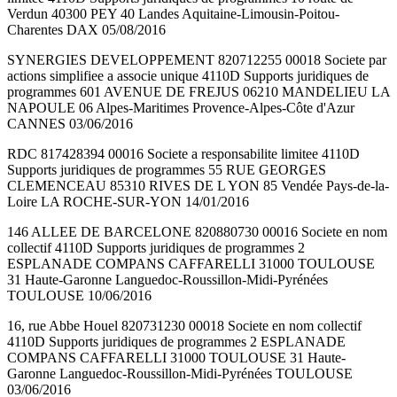
Verdun 40300 PEY 40 Landes Aquitaine-Limousin-Poitou-
Charentes DAX 05/08/2016
SYNERGIES DEVELOPPEMENT 820712255 00018 Societe par
actions simplifiee a associe unique 4110D Supports juridiques de
programmes 601 AVENUE DE FREJUS 06210 MANDELIEU LA
NAPOULE 06 Alpes-Maritimes Provence-Alpes-Côte d'Azur
CANNES 03/06/2016
RDC 817428394 00016 Societe a responsabilite limitee 4110D
Supports juridiques de programmes 55 RUE GEORGES
CLEMENCEAU 85310 RIVES DE L YON 85 Vendée Pays-de-la-
Loire LA ROCHE-SUR-YON 14/01/2016
146 ALLEE DE BARCELONE 820880730 00016 Societe en nom
collectif 4110D Supports juridiques de programmes 2
ESPLANADE COMPANS CAFFARELLI 31000 TOULOUSE
31 Haute-Garonne Languedoc-Roussillon-Midi-Pyrénées
TOULOUSE 10/06/2016
16, rue Abbe Houel 820731230 00018 Societe en nom collectif
4110D Supports juridiques de programmes 2 ESPLANADE
COMPANS CAFFARELLI 31000 TOULOUSE 31 Haute-
Garonne Languedoc-Roussillon-Midi-Pyrénées TOULOUSE
03/06/2016