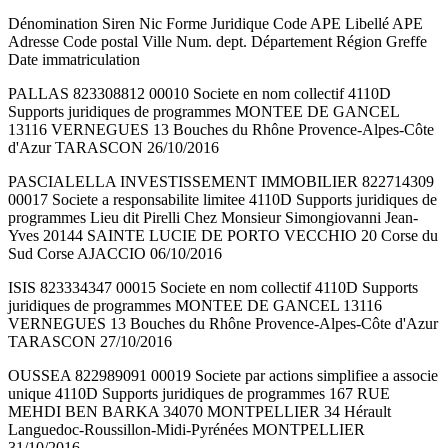
Dénomination Siren Nic Forme Juridique Code APE Libellé APE
Adresse Code postal Ville Num. dept. Département Région Greffe
Date immatriculation
PALLAS 823308812 00010 Societe en nom collectif 4110D
Supports juridiques de programmes MONTEE DE GANCEL
13116 VERNEGUES 13 Bouches du Rhône Provence-Alpes-Côte
d'Azur TARASCON 26/10/2016
PASCIALELLA INVESTISSEMENT IMMOBILIER 822714309
00017 Societe a responsabilite limitee 4110D Supports juridiques de
programmes Lieu dit Pirelli Chez Monsieur Simongiovanni Jean-
Yves 20144 SAINTE LUCIE DE PORTO VECCHIO 20 Corse du
Sud Corse AJACCIO 06/10/2016
ISIS 823334347 00015 Societe en nom collectif 4110D Supports
juridiques de programmes MONTEE DE GANCEL 13116
VERNEGUES 13 Bouches du Rhône Provence-Alpes-Côte d'Azur
TARASCON 27/10/2016
OUSSEA 822989091 00019 Societe par actions simplifiee a associe
unique 4110D Supports juridiques de programmes 167 RUE
MEHDI BEN BARKA 34070 MONTPELLIER 34 Hérault
Languedoc-Roussillon-Midi-Pyrénées MONTPELLIER
31/10/2016