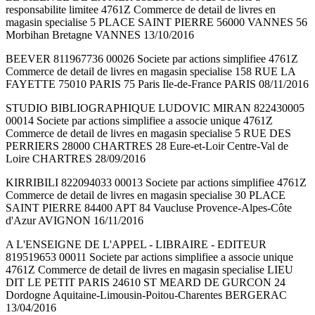
responsabilite limitee 4761Z Commerce de detail de livres en
magasin specialise 5 PLACE SAINT PIERRE 56000 VANNES 56
Morbihan Bretagne VANNES 13/10/2016
BEEVER 811967736 00026 Societe par actions simplifiee 4761Z
Commerce de detail de livres en magasin specialise 158 RUE LA
FAYETTE 75010 PARIS 75 Paris Ile-de-France PARIS 08/11/2016
STUDIO BIBLIOGRAPHIQUE LUDOVIC MIRAN 822430005
00014 Societe par actions simplifiee a associe unique 4761Z
Commerce de detail de livres en magasin specialise 5 RUE DES
PERRIERS 28000 CHARTRES 28 Eure-et-Loir Centre-Val de
Loire CHARTRES 28/09/2016
KIRRIBILI 822094033 00013 Societe par actions simplifiee 4761Z
Commerce de detail de livres en magasin specialise 30 PLACE
SAINT PIERRE 84400 APT 84 Vaucluse Provence-Alpes-Côte
d'Azur AVIGNON 16/11/2016
A L'ENSEIGNE DE L'APPEL - LIBRAIRE - EDITEUR
819519653 00011 Societe par actions simplifiee a associe unique
4761Z Commerce de detail de livres en magasin specialise LIEU
DIT LE PETIT PARIS 24610 ST MEARD DE GURCON 24
Dordogne Aquitaine-Limousin-Poitou-Charentes BERGERAC
13/04/2016