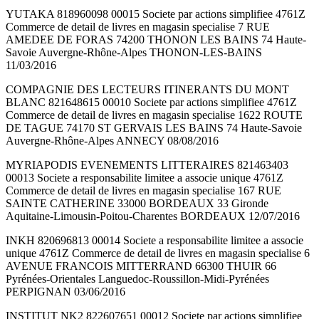
YUTAKA 818960098 00015 Societe par actions simplifiee 4761Z
Commerce de detail de livres en magasin specialise 7 RUE
AMEDEE DE FORAS 74200 THONON LES BAINS 74 Haute-
Savoie Auvergne-Rhône-Alpes THONON-LES-BAINS
11/03/2016
COMPAGNIE DES LECTEURS ITINERANTS DU MONT
BLANC 821648615 00010 Societe par actions simplifiee 4761Z
Commerce de detail de livres en magasin specialise 1622 ROUTE
DE TAGUE 74170 ST GERVAIS LES BAINS 74 Haute-Savoie
Auvergne-Rhône-Alpes ANNECY 08/08/2016
MYRIAPODIS EVENEMENTS LITTERAIRES 821463403
00013 Societe a responsabilite limitee a associe unique 4761Z
Commerce de detail de livres en magasin specialise 167 RUE
SAINTE CATHERINE 33000 BORDEAUX 33 Gironde
Aquitaine-Limousin-Poitou-Charentes BORDEAUX 12/07/2016
INKH 820696813 00014 Societe a responsabilite limitee a associe
unique 4761Z Commerce de detail de livres en magasin specialise 6
AVENUE FRANCOIS MITTERRAND 66300 THUIR 66
Pyrénées-Orientales Languedoc-Roussillon-Midi-Pyrénées
PERPIGNAN 03/06/2016
INSTITUT NK2 822607651 00012 Societe par actions simplifiee