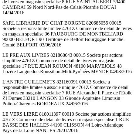
de livres en magasin specialise 8 RUE SAINT AUBERT 59400
CAMBRAI 59 Nord Nord-Pas-de-Calais-Picardie DOUAI
14/04/2016
SARL LIBRAIRIE DU CHAT BORGNE 820685055 00015
Societe a responsabilite limitee 4761Z Commerce de detail de livres
en magasin specialise 36 FAUBOURG DE MONTBELIARD
90000 BELFORT 90 Territoire-de-Belfort Bourgogne-Franche-
Comté BELFORT 03/06/2016
LE PRE AUX LIVRES 821868643 00015 Societe par actions
simplifiee 4761Z Commerce de detail de livres en magasin
specialise 17 RUE JEAN ROUJON 48100 MARVEJOLS 48
Lozère Languedoc-Roussillon-Midi-Pyrénées MENDE 04/08/2016
L'ANTRE GUILLEMETS 821160991 00013 Societe a
responsabilite limitee a associe unique 4761Z Commerce de detail
de livres en magasin specialise 7 RUE Alexandre Il Place de l'Etoile
ZI Dumes 33210 LANGON 33 Gironde Aquitaine-Limousin-
Poitou-Charentes BORDEAUX 24/06/2016
LE VERS LIBRE 818011397 00010 Societe par actions simplifiee
4761Z Commerce de detail de livres en magasin specialise 1 RUE
BASSE DES HALLES 44190 CLISSON 44 Loire-Atlantique
Pays-de-la-Loire NANTES 26/01/2016