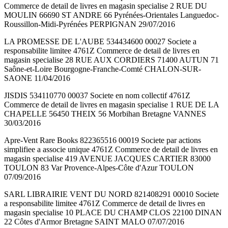
Commerce de detail de livres en magasin specialise 2 RUE DU
MOULIN 66690 ST ANDRE 66 Pyrénées-Orientales Languedoc-
Roussillon-Midi-Pyrénées PERPIGNAN 29/07/2016
LA PROMESSE DE L'AUBE 534434600 00027 Societe a
responsabilite limitee 4761Z Commerce de detail de livres en
magasin specialise 28 RUE AUX CORDIERS 71400 AUTUN 71
Saône-et-Loire Bourgogne-Franche-Comté CHALON-SUR-
SAONE 11/04/2016
JISDIS 534110770 00037 Societe en nom collectif 4761Z
Commerce de detail de livres en magasin specialise 1 RUE DE LA
CHAPELLE 56450 THEIX 56 Morbihan Bretagne VANNES
30/03/2016
Apre-Vent Rare Books 822365516 00019 Societe par actions
simplifiee a associe unique 4761Z Commerce de detail de livres en
magasin specialise 419 AVENUE JACQUES CARTIER 83000
TOULON 83 Var Provence-Alpes-Côte d'Azur TOULON
07/09/2016
SARL LIBRAIRIE VENT DU NORD 821408291 00010 Societe
a responsabilite limitee 4761Z Commerce de detail de livres en
magasin specialise 10 PLACE DU CHAMP CLOS 22100 DINAN
22 Côtes d'Armor Bretagne SAINT MALO 07/07/2016