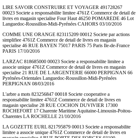
LIRE SAVOIR CONSTRUIRE ET VOYAGER 491728267
00023 Societe a responsabilite limitee 4761Z Commerce de detail de
livres en magasin specialise Four Haut 46250 POMAREDE 46 Lot
Languedoc-Roussillon-Midi-Pyrénées CAHORS 03/10/2016
COMME UNE ORANGE 823115209 00012 Societe par actions
simplifiee 4761Z Commerce de detail de livres en magasin
specialise 46 RUE BAYEN 75017 PARIS 75 Paris Ile-de-France
PARIS 17/10/2016
LARZAC 818685000 00023 Societe a responsabilite limitee a
associe unique 4761Z Commerce de detail de livres en magasin
specialise 21 RUE DE L ARGENTERIE 66000 PERPIGNAN 66
Pyrénées-Orientales Languedoc-Roussillon-Midi-Pyrénées
PERPIGNAN 08/03/2016
L'arbre a mots 823256847 00018 Societe cooperative a
responsabilite limitee 4761Z Commerce de detail de livres en
magasin specialise 28 RUE COCHON DUVIVIER 17300
ROCHEFORT 17 Charente Maritime Aquitaine-Limousin-Poitou-
Charentes LA ROCHELLE 21/10/2016
LA GOZETTE EURL 821795879 00013 Societe a responsabilite
limitee a associe unique 4761Z Commerce de detail de livres en
magasin specialise 4 RUE PORTE DES FORGES 03100