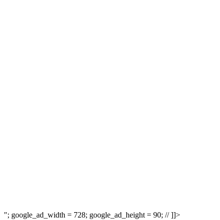
"; google_ad_width = 728; google_ad_height = 90; // ]]>