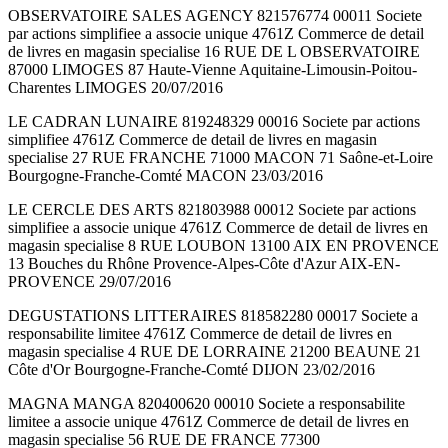
OBSERVATOIRE SALES AGENCY 821576774 00011 Societe
par actions simplifiee a associe unique 4761Z Commerce de detail
de livres en magasin specialise 16 RUE DE L OBSERVATOIRE
87000 LIMOGES 87 Haute-Vienne Aquitaine-Limousin-Poitou-
Charentes LIMOGES 20/07/2016
LE CADRAN LUNAIRE 819248329 00016 Societe par actions
simplifiee 4761Z Commerce de detail de livres en magasin
specialise 27 RUE FRANCHE 71000 MACON 71 Saône-et-Loire
Bourgogne-Franche-Comté MACON 23/03/2016
LE CERCLE DES ARTS 821803988 00012 Societe par actions
simplifiee a associe unique 4761Z Commerce de detail de livres en
magasin specialise 8 RUE LOUBON 13100 AIX EN PROVENCE
13 Bouches du Rhône Provence-Alpes-Côte d'Azur AIX-EN-
PROVENCE 29/07/2016
DEGUSTATIONS LITTERAIRES 818582280 00017 Societe a
responsabilite limitee 4761Z Commerce de detail de livres en
magasin specialise 4 RUE DE LORRAINE 21200 BEAUNE 21
Côte d'Or Bourgogne-Franche-Comté DIJON 23/02/2016
MAGNA MANGA 820400620 00010 Societe a responsabilite
limitee a associe unique 4761Z Commerce de detail de livres en
magasin specialise 56 RUE DE FRANCE 77300