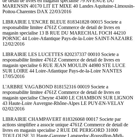
de detail de livres en magasin specialise 79 AVENUE DU
MARENSIN 40170 LIT ET MIXE 40 Landes Aquitaine-Limousin-
Poitou-Charentes DAX 22/03/2016
LIBRAIRIE L'ENCRE BLEUE 818341828 00015 Societe a
responsabilite limitee 4761Z Commerce de detail de livres en
magasin specialise 13 B RUE DU MARECHAL FOCH 44210
PORNIC 44 Loire-Atlantique Pays-de-la-Loire SAINT-NAZAIRE
12/02/2016
LIBRAIRIE LES LUCETTES 820237337 00010 Societe a
responsabilite limitee 4761Z Commerce de detail de livres en
magasin specialise 6 RUE JEAN MOULIN 44980 STE LUCE
SUR LOIRE 44 Loire-Atlantique Pays-de-la-Loire NANTES
17/05/2016
L'ARBRE VAGABOND 818152316 00019 Societe a
responsabilite limitee 4761Z Commerce de detail de livres en
magasin specialise Cheyne 43400 LE CHAMBON SUR LIGNON
43 Haute-Loire Auvergne-Rhône-Alpes LE PUY-EN-VELAY
02/02/2016
LIBRAIRIE CHAMPAVERT 818326068 00017 Societe par
actions simplifiee a associe unique 4761Z Commerce de detail de
livres en magasin specialise 2 RUE DE PERIGORD 31000
TOULOUSE 31 Haute-Garonne Languedoc-Roussillon-Midi-