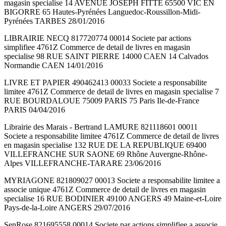
magasin specialise 14 AVENUE JOSEPH FITTE 65500 VIC EN
BIGORRE 65 Hautes-Pyrénées Languedoc-Roussillon-Midi-
Pyrénées TARBES 28/01/2016
LIBRAIRIE NECQ 817720774 00014 Societe par actions
simplifiee 4761Z Commerce de detail de livres en magasin
specialise 98 RUE SAINT PIERRE 14000 CAEN 14 Calvados
Normandie CAEN 14/01/2016
LIVRE ET PAPIER 490462413 00033 Societe a responsabilite
limitee 4761Z Commerce de detail de livres en magasin specialise 7
RUE BOURDALOUE 75009 PARIS 75 Paris Ile-de-France
PARIS 04/04/2016
Librairie des Marais - Bertrand LAMURE 821118601 00011
Societe a responsabilite limitee 4761Z Commerce de detail de livres
en magasin specialise 132 RUE DE LA REPUBLIQUE 69400
VILLEFRANCHE SUR SAONE 69 Rhône Auvergne-Rhône-
Alpes VILLEFRANCHE-TARARE 23/06/2016
MYRIAGONE 821809027 00013 Societe a responsabilite limitee a
associe unique 4761Z Commerce de detail de livres en magasin
specialise 16 RUE BODINIER 49100 ANGERS 49 Maine-et-Loire
Pays-de-la-Loire ANGERS 29/07/2016
SenRose 821695558 00014 Societe par actions simplifiee a associe