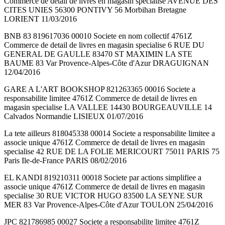
Commerce de detail de livres en magasin specialise AVENUE DES
CITES UNIES 56300 PONTIVY 56 Morbihan Bretagne
LORIENT 11/03/2016
BNB 83 819617036 00010 Societe en nom collectif 4761Z
Commerce de detail de livres en magasin specialise 6 RUE DU
GENERAL DE GAULLE 83470 ST MAXIMIN LA STE
BAUME 83 Var Provence-Alpes-Côte d'Azur DRAGUIGNAN
12/04/2016
GARE A L'ART BOOKSHOP 821263365 00016 Societe a
responsabilite limitee 4761Z Commerce de detail de livres en
magasin specialise LA VALLEE 14430 BOURGEAUVILLE 14
Calvados Normandie LISIEUX 01/07/2016
La tete ailleurs 818045338 00014 Societe a responsabilite limitee a
associe unique 4761Z Commerce de detail de livres en magasin
specialise 42 RUE DE LA FOLIE MERICOURT 75011 PARIS 75
Paris Ile-de-France PARIS 08/02/2016
EL KANDI 819210311 00018 Societe par actions simplifiee a
associe unique 4761Z Commerce de detail de livres en magasin
specialise 30 RUE VICTOR HUGO 83500 LA SEYNE SUR
MER 83 Var Provence-Alpes-Côte d'Azur TOULON 25/04/2016
JPC 821786985 00027 Societe a responsabilite limitee 4761Z