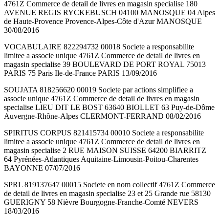
4761Z Commerce de detail de livres en magasin specialise 180
AVENUE REGIS RYCKEBUSCH 04100 MANOSQUE 04 Alpes
de Haute-Provence Provence-Alpes-Côte d'Azur MANOSQUE
30/08/2016
VOCABULAIRE 822294732 00018 Societe a responsabilite
limitee a associe unique 4761Z Commerce de detail de livres en
magasin specialise 39 BOULEVARD DE PORT ROYAL 75013
PARIS 75 Paris Ile-de-France PARIS 13/09/2016
SOUJATA 818256620 00019 Societe par actions simplifiee a
associe unique 4761Z Commerce de detail de livres en magasin
specialise LIEU DIT LE BOST 63640 BIOLLET 63 Puy-de-Dôme
Auvergne-Rhône-Alpes CLERMONT-FERRAND 08/02/2016
SPIRITUS CORPUS 821415734 00010 Societe a responsabilite
limitee a associe unique 4761Z Commerce de detail de livres en
magasin specialise 2 RUE MAISON SUISSE 64200 BIARRITZ
64 Pyrénées-Atlantiques Aquitaine-Limousin-Poitou-Charentes
BAYONNE 07/07/2016
SPRL 819137647 00015 Societe en nom collectif 4761Z Commerce
de detail de livres en magasin specialise 23 et 25 Grande rue 58130
GUERIGNY 58 Nièvre Bourgogne-Franche-Comté NEVERS
18/03/2016