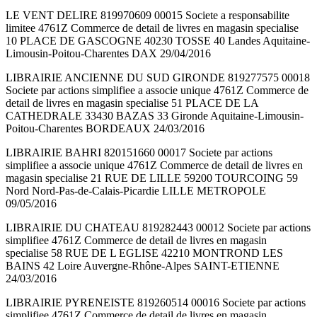
LE VENT DELIRE 819970609 00015 Societe a responsabilite
limitee 4761Z Commerce de detail de livres en magasin specialise
10 PLACE DE GASCOGNE 40230 TOSSE 40 Landes Aquitaine-
Limousin-Poitou-Charentes DAX 29/04/2016
LIBRAIRIE ANCIENNE DU SUD GIRONDE 819277575 00018
Societe par actions simplifiee a associe unique 4761Z Commerce de
detail de livres en magasin specialise 51 PLACE DE LA
CATHEDRALE 33430 BAZAS 33 Gironde Aquitaine-Limousin-
Poitou-Charentes BORDEAUX 24/03/2016
LIBRAIRIE BAHRI 820151660 00017 Societe par actions
simplifiee a associe unique 4761Z Commerce de detail de livres en
magasin specialise 21 RUE DE LILLE 59200 TOURCOING 59
Nord Nord-Pas-de-Calais-Picardie LILLE METROPOLE
09/05/2016
LIBRAIRIE DU CHATEAU 819282443 00012 Societe par actions
simplifiee 4761Z Commerce de detail de livres en magasin
specialise 58 RUE DE L EGLISE 42210 MONTROND LES
BAINS 42 Loire Auvergne-Rhône-Alpes SAINT-ETIENNE
24/03/2016
LIBRAIRIE PYRENEISTE 819260514 00016 Societe par actions
simplifiee 4761Z Commerce de detail de livres en magasin