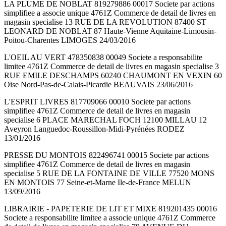
LA PLUME DE NOBLAT 819279886 00017 Societe par actions
simplifiee a associe unique 4761Z Commerce de detail de livres en
magasin specialise 13 RUE DE LA REVOLUTION 87400 ST
LEONARD DE NOBLAT 87 Haute-Vienne Aquitaine-Limousin-
Poitou-Charentes LIMOGES 24/03/2016
L'OEIL AU VERT 478350838 00049 Societe a responsabilite
limitee 4761Z Commerce de detail de livres en magasin specialise 3
RUE EMILE DESCHAMPS 60240 CHAUMONT EN VEXIN 60
Oise Nord-Pas-de-Calais-Picardie BEAUVAIS 23/06/2016
L'ESPRIT LIVRES 817709066 00010 Societe par actions
simplifiee 4761Z Commerce de detail de livres en magasin
specialise 6 PLACE MARECHAL FOCH 12100 MILLAU 12
Aveyron Languedoc-Roussillon-Midi-Pyrénées RODEZ
13/01/2016
PRESSE DU MONTOIS 822496741 00015 Societe par actions
simplifiee 4761Z Commerce de detail de livres en magasin
specialise 5 RUE DE LA FONTAINE DE VILLE 77520 MONS
EN MONTOIS 77 Seine-et-Marne Ile-de-France MELUN
13/09/2016
LIBRAIRIE - PAPETERIE DE LIT ET MIXE 819201435 00016
Societe a responsabilite limitee a associe unique 4761Z Commerce