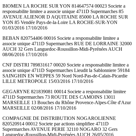
BIOMEN LA ROCHE SUR YON 814647574 00023 Societe a
responsabilite limitee a associe unique 4711D Supermarches 85
AVENUE ALIENOR D AQUITAINE 85000 LA ROCHE SUR
YON 85 Vendée Pays-de-la-Loire LA ROCHE-SUR-YON
01/03/2016 17/10/2016
BEBAN 820754406 00016 Societe a responsabilite limitee a
associe unique 4711D Supermarches RUE DE LORRAINE 32000
AUCH 32 Gers Languedoc-Roussillon-Midi-Pyrénées AUCH
08/06/2016 17/10/2016
CNF DISTRI 789831617 00020 Societe a responsabilite limitee a
associe unique 4711D Supermarches Lieudit la Sablonniere 59184
SAINGHIN EN WEPPES 59 Nord Nord-Pas-de-Calais-Picardie
LILLE METROPOLE 15/03/2016 17/10/2016
GEGARYNE 821839081 00014 Societe a responsabilite limitee
4711D Supermarches 73 ROUTE DES CAMOINS 13011
MARSEILLE 13 Bouches du Rhône Provence-Alpes-Côte d'Azur
MARSEILLE 02/08/2016 17/10/2016
COMPAGNIE DE DISTRIBUTION NOGAROLIENNE
820520914 00012 Societe par actions simplifiee 4711D
Supermarches AVENUE PERIE 32110 NOGARO 32 Gers
Languedoc-Roussillon-Midi-Pyrénées AUCH 26/05/2016