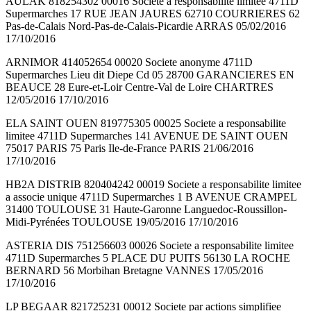
AULAK 818254302 00016 Societe a responsabilite limitee 4711D
Supermarches 17 RUE JEAN JAURES 62710 COURRIERES 62
Pas-de-Calais Nord-Pas-de-Calais-Picardie ARRAS 05/02/2016
17/10/2016
ARNIMOR 414052654 00020 Societe anonyme 4711D
Supermarches Lieu dit Diepe Cd 05 28700 GARANCIERES EN
BEAUCE 28 Eure-et-Loir Centre-Val de Loire CHARTRES
12/05/2016 17/10/2016
ELA SAINT OUEN 819775305 00025 Societe a responsabilite
limitee 4711D Supermarches 141 AVENUE DE SAINT OUEN
75017 PARIS 75 Paris Ile-de-France PARIS 21/06/2016
17/10/2016
HB2A DISTRIB 820404242 00019 Societe a responsabilite limitee
a associe unique 4711D Supermarches 1 B AVENUE CRAMPEL
31400 TOULOUSE 31 Haute-Garonne Languedoc-Roussillon-
Midi-Pyrénées TOULOUSE 19/05/2016 17/10/2016
ASTERIA DIS 751256603 00026 Societe a responsabilite limitee
4711D Supermarches 5 PLACE DU PUITS 56130 LA ROCHE
BERNARD 56 Morbihan Bretagne VANNES 17/05/2016
17/10/2016
LP BEGAAR 821725231 00012 Societe par actions simplifiee