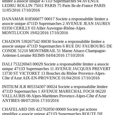
limitee a associe unique 4711D Supermarches 94 AVENUE
LEDRU ROLLIN 75011 PARIS 75 Paris Ile-de-France PARIS
11/05/2016 17/10/2016
DANAMAR 818566077 00017 Societe a responsabilite limitee a
associe unique 4711D Supermarches 2 AVENUE JEAN JAURES
03350 CERILLY 03 Allier Auvergne-Rhône-Alpes
MONTLUCON 19/02/2016 17/10/2016
CHADON 539267542 00030 Societe a responsabilite limitee a
associe unique 4711D Supermarches 6 RUE DU FAUBOURG DE
CONDE 51210 MONTMIRAIL 51 Marne Alsace-Champagne-
Ardenne-Lorraine REIMS 04/04/2016 17/10/2016
DALI 753226943 00029 Societe a responsabilite limitee a associe
unique 4711D Supermarches 11 AVENUE JACQUES PREVERT
13730 ST VICTORET 13 Bouches du Rhône Provence-Alpes-
Côte d'Azur AIX-EN-PROVENCE 01/04/2016 17/10/2016
INITIUM JLR 805334307 00024 Societe a responsabilite limitee
4711D Supermarches 1 AVENUE MARECHAL FOCH 06220
VALLAURIS 06 Alpes-Maritimes Provence-Alpes-Côte d'Azur
ANTIBES 08/07/2016 17/10/2016
CHATELARD DIS 422702050 00069 Societe par actions
simplifiee a associe unique 4711D Supermarches ROUTE DE