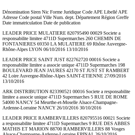
Dénomination Siren Nic Forme Juridique Code APE Libellé APE
Adresse Code postal Ville Num. dept. Département Région Greffe
Date immatriculation Date de publication
LEADER PRICE MULATIERE 820795490 00029 Societe a
responsabilite limitee 4711D Supermarches 260 CHEMIN DE
FONTANIERES 69350 LA MULATIERE 69 Rhône Auvergne-
Rhône-Alpes LYON 06/10/2016 13/10/2016
LEADER PRICE SAINT JUST 822762720 00016 Societe a
responsabilite limitee a associe unique 4711D Supermarches 198
BOULEVARD JEAN JAURES 42170 ST JUST ST RAMBERT
42 Loire Auvergne-Rhône-Alpes SAINT-ETIENNE 27/09/2016
13/10/2016
ARK DISTRIBUTION 823390521 00016 Societe a responsabilite
limitee a associe unique 4711D Supermarches 5 RUE DE ROME
54000 NANCY 54 Meurthe-et-Moselle Alsace-Champagne-
Ardenne-Lorraine NANCY 26/10/2016 30/10/2016
LEADER PRICE RAMBERVILLERS 820795516 00021 Societe
a responsabilite limitee 4711D Supermarches 9 RUE DES ABBES
MATHIS ET MARION 88700 RAMBERVILLERS 88 Vosges
Alsace-Champagne-Ardenne-Lorraine EPINAL 26/10/2016