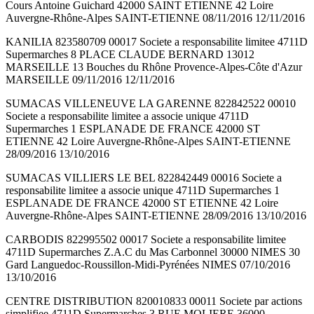
Cours Antoine Guichard 42000 SAINT ETIENNE 42 Loire
Auvergne-Rhône-Alpes SAINT-ETIENNE 08/11/2016 12/11/2016
KANILIA 823580709 00017 Societe a responsabilite limitee 4711D
Supermarches 8 PLACE CLAUDE BERNARD 13012
MARSEILLE 13 Bouches du Rhône Provence-Alpes-Côte d'Azur
MARSEILLE 09/11/2016 12/11/2016
SUMACAS VILLENEUVE LA GARENNE 822842522 00010
Societe a responsabilite limitee a associe unique 4711D
Supermarches 1 ESPLANADE DE FRANCE 42000 ST
ETIENNE 42 Loire Auvergne-Rhône-Alpes SAINT-ETIENNE
28/09/2016 13/10/2016
SUMACAS VILLIERS LE BEL 822842449 00016 Societe a
responsabilite limitee a associe unique 4711D Supermarches 1
ESPLANADE DE FRANCE 42000 ST ETIENNE 42 Loire
Auvergne-Rhône-Alpes SAINT-ETIENNE 28/09/2016 13/10/2016
CARBODIS 822995502 00017 Societe a responsabilite limitee
4711D Supermarches Z.A.C du Mas Carbonnel 30000 NIMES 30
Gard Languedoc-Roussillon-Midi-Pyrénées NIMES 07/10/2016
13/10/2016
CENTRE DISTRIBUTION 820010833 00011 Societe par actions
simplifiee 4711D Supermarches 3 RUE MOLIERE 36000