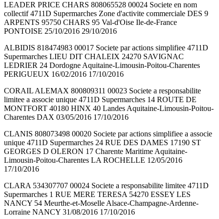
LEADER PRICE CHARS 808065528 00024 Societe en nom
collectif 4711D Supermarches Zone d'activite commerciale DES 9
ARPENTS 95750 CHARS 95 Val-d'Oise Ile-de-France
PONTOISE 25/10/2016 29/10/2016
ALBIDIS 818474983 00017 Societe par actions simplifiee 4711D
Supermarches LIEU DIT CHALEIX 24270 SAVIGNAC
LEDRIER 24 Dordogne Aquitaine-Limousin-Poitou-Charentes
PERIGUEUX 16/02/2016 17/10/2016
CORAIL ALEMAX 800809311 00023 Societe a responsabilite
limitee a associe unique 4711D Supermarches 14 ROUTE DE
MONTFORT 40180 HINX 40 Landes Aquitaine-Limousin-Poitou-
Charentes DAX 03/05/2016 17/10/2016
CLANIS 808073498 00020 Societe par actions simplifiee a associe
unique 4711D Supermarches 24 RUE DES DAMES 17190 ST
GEORGES D OLERON 17 Charente Maritime Aquitaine-
Limousin-Poitou-Charentes LA ROCHELLE 12/05/2016
17/10/2016
CLARA 534307707 00024 Societe a responsabilite limitee 4711D
Supermarches 1 RUE MERE TERESA 54270 ESSEY LES
NANCY 54 Meurthe-et-Moselle Alsace-Champagne-Ardenne-
Lorraine NANCY 31/08/2016 17/10/2016