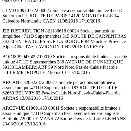
04/01/2016 17/10/2016
CLMD 809707722 00025 Societe a responsabilite limitee 4711D
Supermarches ROUTE DE PARIS 14120 MONDEVILLE 14
Calvados Normandie CAEN 11/08/2016 17/10/2016
J2B DISTRIBUTION 821186616 00024 Societe par actions
simplifiee 4711D Supermarches 515 ROUTE DE CARPENTRAS
84320 ENTRAIGUES SUR LA SORGUE 84 Vaucluse Provence-
Alpes-Côte d'Azur AVIGNON 19/07/2016 17/10/2016
BODIS 820435097 00010 Societe a responsabilite limitee a associe
unique 4711D Supermarches 286 AVENUE DE DUNKERQUE
59130 LAMBERSART 59 Nord Nord-Pas-de-Calais-Picardie
LILLE METROPOLE 23/05/2016 17/10/2016
ARCANE 820822872 00017 Societe par actions simplifiee a
associe unique 4711D Supermarches 183 ROUTE DE LILLE
62660 BEUVRY 62 Pas-de-Calais Nord-Pas-de-Calais-Picardie
ARRAS 13/06/2016 17/10/2016
ARCEVIJE 819091463 00011 Societe a responsabilite limitee a
associe unique 4711D Supermarches i avenue Frederic-auguste
Barthold 72000 LE MANS 72 Sarthe Pays-de-la-Loire LE MANS
23/03/2016 17/10/2016