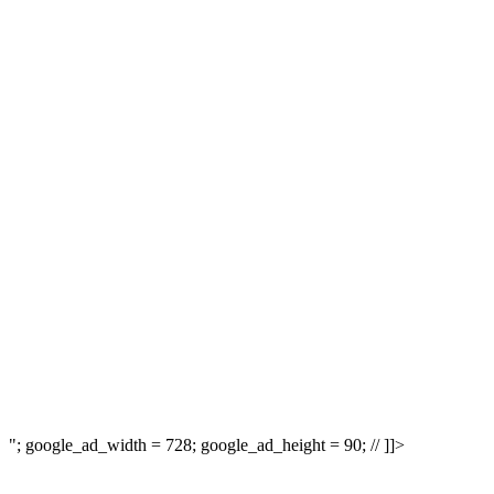
"; google_ad_width = 728; google_ad_height = 90; // ]]>