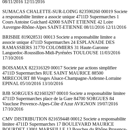
08/11/2016 12/11/2016
SUMACAS CHALETTE-SUR-LOING 823590260 00019 Societe
a responsabilite limitee a associe unique 4711D Supermarches 1
Cours Antoine Guichard 42000 SAINT ETIENNE 42 Loire
Auvergne-Rhône-Alpes SAINT-ETIENNE 08/11/2016 12/11/2016
BRISBIE 819028531 00013 Societe a responsabilite limitee a
associe unique 4711D Supermarches 24 ESPLANADE DES
RAMASSIERS 31770 COLOMIERS 31 Haute-Garonne
Languedoc-Roussillon-Midi-Pyrénées TOULOUSE 11/03/2016
17/10/2016
BOISAMAX 822316329 00017 Societe par actions simplifiee
4711D Supermarches RUE SAINT MAURICE 88500
MIRECOURT 88 Vosges Alsace-Champagne-Ardenne-Lorraine
EPINAL 05/10/2016 13/10/2016
BJB SORGUES 821603297 00010 Societe a responsabilite limitee
4711D Supermarches place de la Gare 84700 SORGUES 84
Vaucluse Provence-Alpes-Côte d'Azur AVIGNON 19/07/2016
17/10/2016
CMV DISTRIBUTION 821659448 00012 Societe a responsabilite
limitee 4711D Supermarches 17 BOULEVARD MAURICE
BOURDET 13001 MARSEILLE 13 Bouches du Rhône Provence-