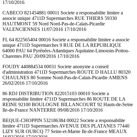
17/10/2016
CABECO 821454881 00011 Societe a responsabilite limitee a
associe unique 4711D Supermarches RUE THIERS 59330
HAUTMONT 59 Nord Nord-Pas-de-Calais-Picardie
VALENCIENNES 11/07/2016 17/10/2016
FL 64 822565404 00016 Societe a responsabilite limitee a associe
unique 4711D Supermarches 9 RUE DE LA REPUBLIQUE
64000 PAU 64 Pyrénées-Atlantiques Aquitaine-Limousin-Poitou-
Charentes PAU 20/09/2016 17/10/2016
FOUDY 440884534 00031 Societe anonyme a conseil
d'administration 4711D Supermarches ROUTE D HALLU 80320
CHAULNES 80 Somme Nord-Pas-de-Calais-Picardie AMIENS
26/02/2016 17/10/2016
86 RDJ DISTRIBUTION 822015103 00010 Societe a
responsabilite limitee 4711D Supermarches 86 ROUTE DE LA
REINE 92100 BOULOGNE BILLANCOURT 92 Hauts-de-Seine
Ile-de-France NANTERRE 09/08/2016 17/10/2016
BEQUE-CHOPPIN 532186384 00022 Societe a responsabilite
limitee 4711D Supermarches AVENUE DES PLATANES 77440
LIZY SUR OURCQ 77 Seine-et-Marne Ile-de-France MEAUX
16/02/2016 17/10/2016