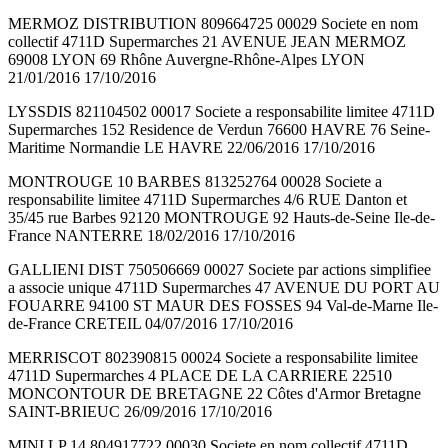
MERMOZ DISTRIBUTION 809664725 00029 Societe en nom
collectif 4711D Supermarches 21 AVENUE JEAN MERMOZ
69008 LYON 69 Rhône Auvergne-Rhône-Alpes LYON
21/01/2016 17/10/2016
LYSSDIS 821104502 00017 Societe a responsabilite limitee 4711D
Supermarches 152 Residence de Verdun 76600 HAVRE 76 Seine-
Maritime Normandie LE HAVRE 22/06/2016 17/10/2016
MONTROUGE 10 BARBES 813252764 00028 Societe a
responsabilite limitee 4711D Supermarches 4/6 RUE Danton et
35/45 rue Barbes 92120 MONTROUGE 92 Hauts-de-Seine Ile-de-
France NANTERRE 18/02/2016 17/10/2016
GALLIENI DIST 750506669 00027 Societe par actions simplifiee
a associe unique 4711D Supermarches 47 AVENUE DU PORT AU
FOUARRE 94100 ST MAUR DES FOSSES 94 Val-de-Marne Ile-
de-France CRETEIL 04/07/2016 17/10/2016
MERRISCOT 802390815 00024 Societe a responsabilite limitee
4711D Supermarches 4 PLACE DE LA CARRIERE 22510
MONCONTOUR DE BRETAGNE 22 Côtes d'Armor Bretagne
SAINT-BRIEUC 26/09/2016 17/10/2016
MINI LP 14 804917722 00030 Societe en nom collectif 4711D