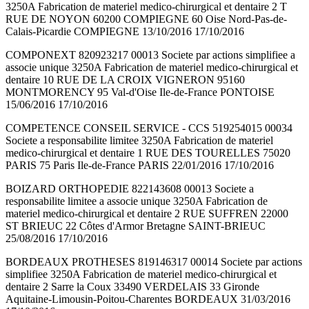
3250A Fabrication de materiel medico-chirurgical et dentaire 2 T
RUE DE NOYON 60200 COMPIEGNE 60 Oise Nord-Pas-de-
Calais-Picardie COMPIEGNE 13/10/2016 17/10/2016
COMPONEXT 820923217 00013 Societe par actions simplifiee a
associe unique 3250A Fabrication de materiel medico-chirurgical et
dentaire 10 RUE DE LA CROIX VIGNERON 95160
MONTMORENCY 95 Val-d'Oise Ile-de-France PONTOISE
15/06/2016 17/10/2016
COMPETENCE CONSEIL SERVICE - CCS 519254015 00034
Societe a responsabilite limitee 3250A Fabrication de materiel
medico-chirurgical et dentaire 1 RUE DES TOURELLES 75020
PARIS 75 Paris Ile-de-France PARIS 22/01/2016 17/10/2016
BOIZARD ORTHOPEDIE 822143608 00013 Societe a
responsabilite limitee a associe unique 3250A Fabrication de
materiel medico-chirurgical et dentaire 2 RUE SUFFREN 22000
ST BRIEUC 22 Côtes d'Armor Bretagne SAINT-BRIEUC
25/08/2016 17/10/2016
BORDEAUX PROTHESES 819146317 00014 Societe par actions
simplifiee 3250A Fabrication de materiel medico-chirurgical et
dentaire 2 Sarre la Coux 33490 VERDELAIS 33 Gironde
Aquitaine-Limousin-Poitou-Charentes BORDEAUX 31/03/2016