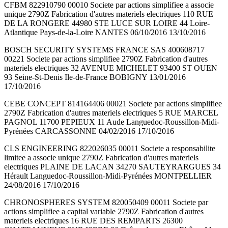
CFBM 822910790 00010 Societe par actions simplifiee a associe
unique 2790Z Fabrication d'autres materiels electriques 110 RUE
DE LA RONGERE 44980 STE LUCE SUR LOIRE 44 Loire-
Atlantique Pays-de-la-Loire NANTES 06/10/2016 13/10/2016
BOSCH SECURITY SYSTEMS FRANCE SAS 400608717
00221 Societe par actions simplifiee 2790Z Fabrication d'autres
materiels electriques 32 AVENUE MICHELET 93400 ST OUEN
93 Seine-St-Denis Ile-de-France BOBIGNY 13/01/2016
17/10/2016
CEBE CONCEPT 814164406 00021 Societe par actions simplifiee
2790Z Fabrication d'autres materiels electriques 5 RUE MARCEL
PAGNOL 11700 PEPIEUX 11 Aude Languedoc-Roussillon-Midi-
Pyrénées CARCASSONNE 04/02/2016 17/10/2016
CLS ENGINEERING 822026035 00011 Societe a responsabilite
limitee a associe unique 2790Z Fabrication d'autres materiels
electriques PLAINE DE LACAN 34270 SAUTEYRARGUES 34
Hérault Languedoc-Roussillon-Midi-Pyrénées MONTPELLIER
24/08/2016 17/10/2016
CHRONOSPHERES SYSTEM 820050409 00011 Societe par
actions simplifiee a capital variable 2790Z Fabrication d'autres
materiels electriques 16 RUE DES REMPARTS 26300