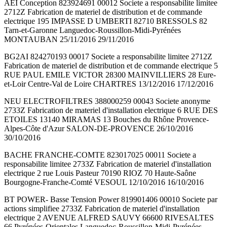
AEI Conception 823924691 00012 Societe a responsabilite limitee
2712Z Fabrication de materiel de distribution et de commande
electrique 195 IMPASSE D UMBERTI 82710 BRESSOLS 82
Tarn-et-Garonne Languedoc-Roussillon-Midi-Pyrénées
MONTAUBAN 25/11/2016 29/11/2016
BG2AI 824270193 00017 Societe a responsabilite limitee 2712Z
Fabrication de materiel de distribution et de commande electrique 5
RUE PAUL EMILE VICTOR 28300 MAINVILLIERS 28 Eure-
et-Loir Centre-Val de Loire CHARTRES 13/12/2016 17/12/2016
NEU ELECTROFILTRES 388000259 00043 Societe anonyme
2733Z Fabrication de materiel d'installation electrique 6 RUE DES
ETOILES 13140 MIRAMAS 13 Bouches du Rhône Provence-
Alpes-Côte d'Azur SALON-DE-PROVENCE 26/10/2016
30/10/2016
BACHE FRANCHE-COMTE 823017025 00011 Societe a
responsabilite limitee 2733Z Fabrication de materiel d'installation
electrique 2 rue Louis Pasteur 70190 RIOZ 70 Haute-Saône
Bourgogne-Franche-Comté VESOUL 12/10/2016 16/10/2016
BT POWER- Basse Tension Power 819901406 00010 Societe par
actions simplifiee 2733Z Fabrication de materiel d'installation
electrique 2 AVENUE ALFRED SAUVY 66600 RIVESALTES
66 Pyrénées-Orientales Languedoc-Roussillon-Midi-Pyrénées