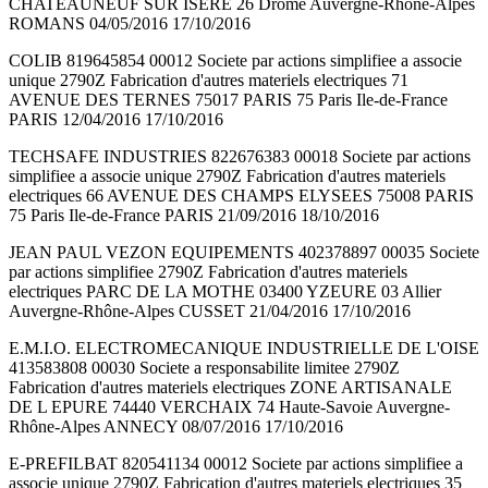
CHATEAUNEUF SUR ISERE 26 Drôme Auvergne-Rhône-Alpes
ROMANS 04/05/2016 17/10/2016
COLIB 819645854 00012 Societe par actions simplifiee a associe
unique 2790Z Fabrication d'autres materiels electriques 71
AVENUE DES TERNES 75017 PARIS 75 Paris Ile-de-France
PARIS 12/04/2016 17/10/2016
TECHSAFE INDUSTRIES 822676383 00018 Societe par actions
simplifiee a associe unique 2790Z Fabrication d'autres materiels
electriques 66 AVENUE DES CHAMPS ELYSEES 75008 PARIS
75 Paris Ile-de-France PARIS 21/09/2016 18/10/2016
JEAN PAUL VEZON EQUIPEMENTS 402378897 00035 Societe
par actions simplifiee 2790Z Fabrication d'autres materiels
electriques PARC DE LA MOTHE 03400 YZEURE 03 Allier
Auvergne-Rhône-Alpes CUSSET 21/04/2016 17/10/2016
E.M.I.O. ELECTROMECANIQUE INDUSTRIELLE DE L'OISE
413583808 00030 Societe a responsabilite limitee 2790Z
Fabrication d'autres materiels electriques ZONE ARTISANALE
DE L EPURE 74440 VERCHAIX 74 Haute-Savoie Auvergne-
Rhône-Alpes ANNECY 08/07/2016 17/10/2016
E-PREFILBAT 820541134 00012 Societe par actions simplifiee a
associe unique 2790Z Fabrication d'autres materiels electriques 35