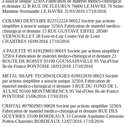
a associe unique 3250A Fabrication de materiel medico-chirurgical
et dentaire 32 B RUE DE FLEURUS 76600 LE HAVRE 76 Seine-
Maritime Normandie LE HAVRE 31/03/2016 17/10/2016
CERAMO DENTAIRE 822512224 00012 Societe par actions
simplifiee a associe unique 3250A Fabrication de materiel medico-
chirurgical et dentaire 15 RUE GUSTAVE EIFFEL 28500
VERNOUILLET 28 Eure-et-Loir Centre-Val de Loire
CHARTRES 16/09/2016 17/10/2016
A PALETTE 95 819129693 00019 Societe par actions simplifiee
3250A Fabrication de materiel medico-chirurgical et dentaire 23
ROUTE DE ROISSY 95190 GOUSSAINVILLE 95 Val-d'Oise
Ile-de-France PONTOISE 18/03/2016 17/10/2016
METAL SHAPE TECHNOLOGIES 820922839 00023 Societe
par actions simplifiee a associe unique 3250A Fabrication de
materiel medico-chirurgical et dentaire 3 RUE DU FOND DE L
AULNE 95160 MONTMORENCY 95 Val-d'Oise Ile-de-France
PONTOISE 15/06/2016 17/10/2016
CRISTAL 807902903 00028 Societe par actions simplifiee 3250A
Fabrication de materiel medico-chirurgical et dentaire RUE DES
QUEYRIES 33100 BORDEAUX 33 Gironde Aquitaine-Limousin-
Poitou-Charentes BORDEAUX 12/07/2016 17/10/2016