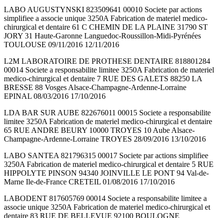
LABO AUGUSTYNSKI 823509641 00010 Societe par actions
simplifiee a associe unique 3250A Fabrication de materiel medico-
chirurgical et dentaire 61 C CHEMIN DE LA PLAINE 31790 ST
JORY 31 Haute-Garonne Languedoc-Roussillon-Midi-Pyrénées
TOULOUSE 09/11/2016 12/11/2016
L2M LABORATOIRE DE PROTHESE DENTAIRE 818801284
00014 Societe a responsabilite limitee 3250A Fabrication de materiel
medico-chirurgical et dentaire 7 RUE DES GALETS 88250 LA
BRESSE 88 Vosges Alsace-Champagne-Ardenne-Lorraine
EPINAL 08/03/2016 17/10/2016
LDA BAR SUR AUBE 822676011 00015 Societe a responsabilite
limitee 3250A Fabrication de materiel medico-chirurgical et dentaire
65 RUE ANDRE BEURY 10000 TROYES 10 Aube Alsace-
Champagne-Ardenne-Lorraine TROYES 28/09/2016 13/10/2016
LABO SANTEA 821796315 00017 Societe par actions simplifiee
3250A Fabrication de materiel medico-chirurgical et dentaire 5 RUE
HIPPOLYTE PINSON 94340 JOINVILLE LE PONT 94 Val-de-
Marne Ile-de-France CRETEIL 01/08/2016 17/10/2016
LABODENT 817605769 00014 Societe a responsabilite limitee a
associe unique 3250A Fabrication de materiel medico-chirurgical et
dentaire 83 RUE DE BELLEVUE 92100 BOULOGNE