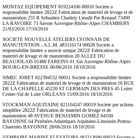
MONTAZ EQUIPEMENT 819224106 00016 Societe a
responsabilite limitee 2822Z Fabrication de materiel de levage et de
manutention 255 R Sebastien Charlety Lieudit Pre Renaud 73490
LA RAVOIRE 73 Savoie Auvergne-Rhône-Alpes CHAMBERY
21/03/2016 17/10/2016
SOCIETE NOUVELLE ATELIERS LYONNAIS DE
MANUTENTION - A.L.M. 483116174 00028 Societe a
responsabilite limitee a associe unique 2822Z Fabrication de
materiel de levage et de manutention 20 ALLEE DU
BEAUJOLAIS 01480 FAREINS 01 Ain Auvergne-Rhône-Alpes
BOURG-EN-BRESSE 06/06/2016 18/10/2016
SIMEC JOBET 822394532 00011 Societe a responsabilite limitee
2822Z Fabrication de materiel de levage et de manutention 16 RUE
DE LA CHAPELLE 45220 ST GERMAIN DES PRES 45 Loiret
Centre-Val de Loire ORLEANS 15/09/2016 18/10/2016
STOCKMAN AQUITAINE 821104247 00019 Societe par actions
simplifiee 2822Z Fabrication de materiel de levage et de
manutention 48 AVENUE BENJAMIN GOMEZ 64100
BAYONNE 64 Pyrénées-Atlantiques Aquitaine-Limousin-Poitou-
Charentes BAYONNE 28/06/2016 18/10/2016
VEMPAIRE MARINE ELEVATORS 483213609 00033 Societe a