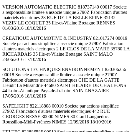
VERSION AUTOMATIC ELECTRIC 818737140 00017 Societe
a responsabilite limitee a associe unique 2790Z Fabrication d'autres
materiels electriques 28 RUE DE LA BELLE EPINE 35132
VEZIN LE COQUET 35 Ille-et-Vilaine Bretagne RENNES
01/03/2016 18/10/2016
CREATIQUE AUTOMOTIVE & INDUSTRY 821017274 00019
Societe par actions simplifiee a associe unique 2790Z Fabrication
d'autres materiels electriques 2 LE CLOS DE LA MARE 35780 LA
RICHARDAIS 35 Ille-et-Vilaine Bretagne SAINT MALO
23/06/2016 17/10/2016
SOLUTIONS TECHNIQUES ENVIRONNEMENT 820306256
00018 Societe a responsabilite limitee a associe unique 2790Z
Fabrication d'autres materiels electriques CHE DE LA GATTE
Lieudit La Milsandrie 44680 SAINT HILAIRE DE CHALEONS
44 Loire-Atlantique Pays-de-la-Loire SAINT-NAZAIRE
17/05/2016 18/10/2016
SAFELIGHT 822118808 00010 Societe par actions simplifiee
2790Z Fabrication d'autres materiels electriques 442 RUE
GEORGES BESSE 30000 NIMES 30 Gard Languedoc-
Roussillon-Midi-Pyrénées NIMES 12/09/2016 18/10/2016
HELTEC 823886585 00012 Societe par actions simplifiee a associe