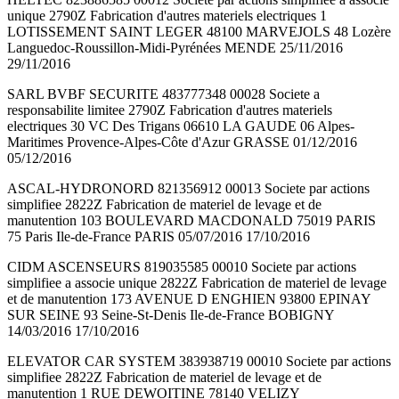
unique 2790Z Fabrication d'autres materiels electriques 1
LOTISSEMENT SAINT LEGER 48100 MARVEJOLS 48 Lozère
Languedoc-Roussillon-Midi-Pyrénées MENDE 25/11/2016
29/11/2016
SARL BVBF SECURITE 483777348 00028 Societe a
responsabilite limitee 2790Z Fabrication d'autres materiels
electriques 30 VC Des Trigans 06610 LA GAUDE 06 Alpes-
Maritimes Provence-Alpes-Côte d'Azur GRASSE 01/12/2016
05/12/2016
ASCAL-HYDRONORD 821356912 00013 Societe par actions
simplifiee 2822Z Fabrication de materiel de levage et de
manutention 103 BOULEVARD MACDONALD 75019 PARIS
75 Paris Ile-de-France PARIS 05/07/2016 17/10/2016
CIDM ASCENSEURS 819035585 00010 Societe par actions
simplifiee a associe unique 2822Z Fabrication de materiel de levage
et de manutention 173 AVENUE D ENGHIEN 93800 EPINAY
SUR SEINE 93 Seine-St-Denis Ile-de-France BOBIGNY
14/03/2016 17/10/2016
ELEVATOR CAR SYSTEM 383938719 00010 Societe par actions
simplifiee 2822Z Fabrication de materiel de levage et de
manutention 1 RUE DEWOITINE 78140 VELIZY