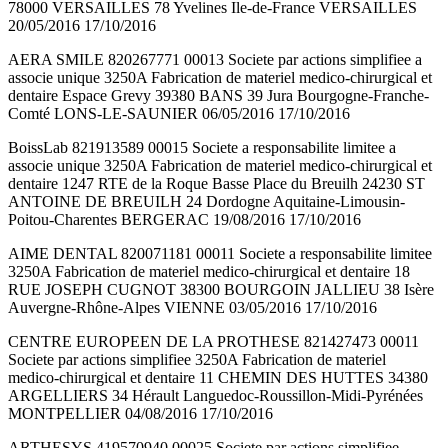
78000 VERSAILLES 78 Yvelines Ile-de-France VERSAILLES
20/05/2016 17/10/2016
AERA SMILE 820267771 00013 Societe par actions simplifiee a
associe unique 3250A Fabrication de materiel medico-chirurgical et
dentaire Espace Grevy 39380 BANS 39 Jura Bourgogne-Franche-
Comté LONS-LE-SAUNIER 06/05/2016 17/10/2016
BoissLab 821913589 00015 Societe a responsabilite limitee a
associe unique 3250A Fabrication de materiel medico-chirurgical et
dentaire 1247 RTE de la Roque Basse Place du Breuilh 24230 ST
ANTOINE DE BREUILH 24 Dordogne Aquitaine-Limousin-
Poitou-Charentes BERGERAC 19/08/2016 17/10/2016
AIME DENTAL 820071181 00011 Societe a responsabilite limitee
3250A Fabrication de materiel medico-chirurgical et dentaire 18
RUE JOSEPH CUGNOT 38300 BOURGOIN JALLIEU 38 Isère
Auvergne-Rhône-Alpes VIENNE 03/05/2016 17/10/2016
CENTRE EUROPEEN DE LA PROTHESE 821427473 00011
Societe par actions simplifiee 3250A Fabrication de materiel
medico-chirurgical et dentaire 11 CHEMIN DES HUTTES 34380
ARGELLIERS 34 Hérault Languedoc-Roussillon-Midi-Pyrénées
MONTPELLIER 04/08/2016 17/10/2016
ARTHESYS 419570940 00025 Societe par actions simplifiee