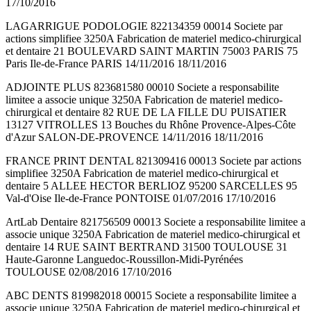
17/10/2016
LAGARRIGUE PODOLOGIE 822134359 00014 Societe par
actions simplifiee 3250A Fabrication de materiel medico-chirurgical
et dentaire 21 BOULEVARD SAINT MARTIN 75003 PARIS 75
Paris Ile-de-France PARIS 14/11/2016 18/11/2016
ADJOINTE PLUS 823681580 00010 Societe a responsabilite
limitee a associe unique 3250A Fabrication de materiel medico-
chirurgical et dentaire 82 RUE DE LA FILLE DU PUISATIER
13127 VITROLLES 13 Bouches du Rhône Provence-Alpes-Côte
d'Azur SALON-DE-PROVENCE 14/11/2016 18/11/2016
FRANCE PRINT DENTAL 821309416 00013 Societe par actions
simplifiee 3250A Fabrication de materiel medico-chirurgical et
dentaire 5 ALLEE HECTOR BERLIOZ 95200 SARCELLES 95
Val-d'Oise Ile-de-France PONTOISE 01/07/2016 17/10/2016
ArtLab Dentaire 821756509 00013 Societe a responsabilite limitee a
associe unique 3250A Fabrication de materiel medico-chirurgical et
dentaire 14 RUE SAINT BERTRAND 31500 TOULOUSE 31
Haute-Garonne Languedoc-Roussillon-Midi-Pyrénées
TOULOUSE 02/08/2016 17/10/2016
ABC DENTS 819982018 00015 Societe a responsabilite limitee a
associe unique 3250A Fabrication de materiel medico-chirurgical et