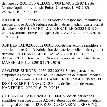
dentaire 12 RUE DES ALLOIS 87000 LIMOGES 87 Haute-
Vienne Aquitaine-Limousin-Poitou-Charentes LIMOGES
28/04/2016 17/10/2016
ARTIFICIEL 502220684 00034 Societe a responsabilite limitee a
associe unique 3250A Fabrication de materiel medico-chirurgical et
dentaire 39 BOULEVARD LOUIS BRAILLE 06300 NICE 06
Alpes-Maritimes Provence-Alpes-Côte d'Azur NICE 03/08/2016
17/10/2016
ASP DENTAL 820085652 00015 Societe par actions simplifiee a
associe unique 3250A Fabrication de materiel medico-chirurgical et
dentaire 101 TRAVERSE DE LA LANGOUSTE 13190
ALLAUCH 13 Bouches du Rhône Provence-Alpes-Côte d'Azur
MARSEILLE 19/05/2016 17/10/2016
GLOSTER EUROPE 422704254 00081 Societe par actions
simplifiee a associe unique 3250A Fabrication de materiel medico-
chirurgical et dentaire 1 RUE CAMILLE DESMOULINS 92130
ISSY LES MOULINEAUX 92 Hauts-de-Seine Ile-de-France
NANTERRE 10/08/2016 17/10/2016
GL LAB DENTAIRE 820316156 00018 Societe par actions
simplifiee a associe unique 3250A Fabrication de materiel medico-
chirurgical et dentaire 12 B RUE DU GENERAL PERSHING