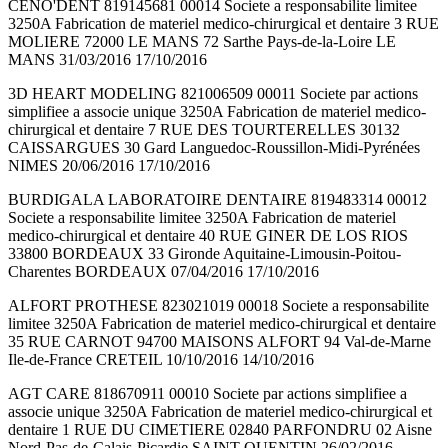
CENO'DENT 819145681 00014 Societe a responsabilite limitee
3250A Fabrication de materiel medico-chirurgical et dentaire 3 RUE
MOLIERE 72000 LE MANS 72 Sarthe Pays-de-la-Loire LE
MANS 31/03/2016 17/10/2016
3D HEART MODELING 821006509 00011 Societe par actions
simplifiee a associe unique 3250A Fabrication de materiel medico-
chirurgical et dentaire 7 RUE DES TOURTERELLES 30132
CAISSARGUES 30 Gard Languedoc-Roussillon-Midi-Pyrénées
NIMES 20/06/2016 17/10/2016
BURDIGALA LABORATOIRE DENTAIRE 819483314 00012
Societe a responsabilite limitee 3250A Fabrication de materiel
medico-chirurgical et dentaire 40 RUE GINER DE LOS RIOS
33800 BORDEAUX 33 Gironde Aquitaine-Limousin-Poitou-
Charentes BORDEAUX 07/04/2016 17/10/2016
ALFORT PROTHESE 823021019 00018 Societe a responsabilite
limitee 3250A Fabrication de materiel medico-chirurgical et dentaire
35 RUE CARNOT 94700 MAISONS ALFORT 94 Val-de-Marne
Ile-de-France CRETEIL 10/10/2016 14/10/2016
AGT CARE 818670911 00010 Societe par actions simplifiee a
associe unique 3250A Fabrication de materiel medico-chirurgical et
dentaire 1 RUE DU CIMETIERE 02840 PARFONDRU 02 Aisne
Nord-Pas-de-Calais-Picardie SAINT-QUENTIN 26/02/2016