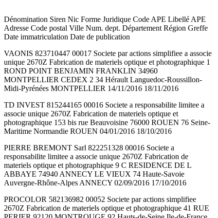
Dénomination Siren Nic Forme Juridique Code APE Libellé APE
Adresse Code postal Ville Num. dept. Département Région Greffe
Date immatriculation Date de publication
VAONIS 823710447 00017 Societe par actions simplifiee a associe
unique 2670Z Fabrication de materiels optique et photographique 1
ROND POINT BENJAMIN FRANKLIN 34960
MONTPELLIER CEDEX 2 34 Hérault Languedoc-Roussillon-
Midi-Pyrénées MONTPELLIER 14/11/2016 18/11/2016
TD INVEST 815244165 00016 Societe a responsabilite limitee a
associe unique 2670Z Fabrication de materiels optique et
photographique 153 bis rue Beauvoisine 76000 ROUEN 76 Seine-
Maritime Normandie ROUEN 04/01/2016 18/10/2016
PIERRE BREMONT Sarl 822251328 00016 Societe a
responsabilite limitee a associe unique 2670Z Fabrication de
materiels optique et photographique 9 C RESIDENCE DE L
ABBAYE 74940 ANNECY LE VIEUX 74 Haute-Savoie
Auvergne-Rhône-Alpes ANNECY 02/09/2016 17/10/2016
PROCOLOR 582136982 00052 Societe par actions simplifiee
2670Z Fabrication de materiels optique et photographique 41 RUE
PERIER 92120 MONTROUGE 92 Hauts-de-Seine Ile-de-France