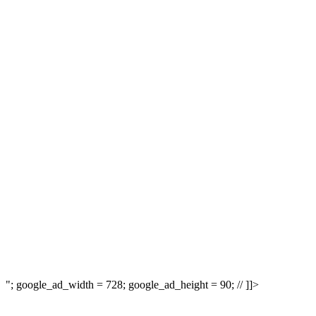
"; google_ad_width = 728; google_ad_height = 90; // ]]>