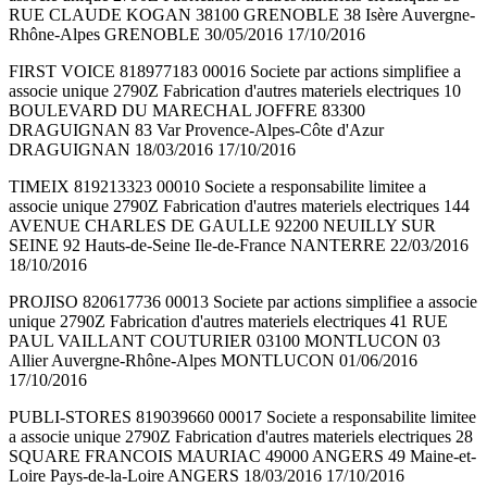
RUE CLAUDE KOGAN 38100 GRENOBLE 38 Isère Auvergne-
Rhône-Alpes GRENOBLE 30/05/2016 17/10/2016
FIRST VOICE 818977183 00016 Societe par actions simplifiee a
associe unique 2790Z Fabrication d'autres materiels electriques 10
BOULEVARD DU MARECHAL JOFFRE 83300
DRAGUIGNAN 83 Var Provence-Alpes-Côte d'Azur
DRAGUIGNAN 18/03/2016 17/10/2016
TIMEIX 819213323 00010 Societe a responsabilite limitee a
associe unique 2790Z Fabrication d'autres materiels electriques 144
AVENUE CHARLES DE GAULLE 92200 NEUILLY SUR
SEINE 92 Hauts-de-Seine Ile-de-France NANTERRE 22/03/2016
18/10/2016
PROJISO 820617736 00013 Societe par actions simplifiee a associe
unique 2790Z Fabrication d'autres materiels electriques 41 RUE
PAUL VAILLANT COUTURIER 03100 MONTLUCON 03
Allier Auvergne-Rhône-Alpes MONTLUCON 01/06/2016
17/10/2016
PUBLI-STORES 819039660 00017 Societe a responsabilite limitee
a associe unique 2790Z Fabrication d'autres materiels electriques 28
SQUARE FRANCOIS MAURIAC 49000 ANGERS 49 Maine-et-
Loire Pays-de-la-Loire ANGERS 18/03/2016 17/10/2016