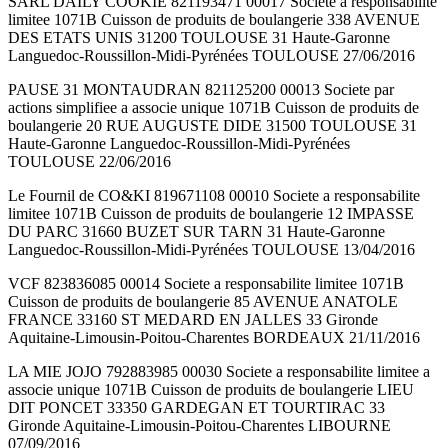
SARL DAILY COOKIE 821193471 00017 Societe a responsabilite
limitee 1071B Cuisson de produits de boulangerie 338 AVENUE
DES ETATS UNIS 31200 TOULOUSE 31 Haute-Garonne
Languedoc-Roussillon-Midi-Pyrénées TOULOUSE 27/06/2016
PAUSE 31 MONTAUDRAN 821125200 00013 Societe par
actions simplifiee a associe unique 1071B Cuisson de produits de
boulangerie 20 RUE AUGUSTE DIDE 31500 TOULOUSE 31
Haute-Garonne Languedoc-Roussillon-Midi-Pyrénées
TOULOUSE 22/06/2016
Le Fournil de CO&KI 819671108 00010 Societe a responsabilite
limitee 1071B Cuisson de produits de boulangerie 12 IMPASSE
DU PARC 31660 BUZET SUR TARN 31 Haute-Garonne
Languedoc-Roussillon-Midi-Pyrénées TOULOUSE 13/04/2016
VCF 823836085 00014 Societe a responsabilite limitee 1071B
Cuisson de produits de boulangerie 85 AVENUE ANATOLE
FRANCE 33160 ST MEDARD EN JALLES 33 Gironde
Aquitaine-Limousin-Poitou-Charentes BORDEAUX 21/11/2016
LA MIE JOJO 792883985 00030 Societe a responsabilite limitee a
associe unique 1071B Cuisson de produits de boulangerie LIEU
DIT PONCET 33350 GARDEGAN ET TOURTIRAC 33
Gironde Aquitaine-Limousin-Poitou-Charentes LIBOURNE
07/09/2016