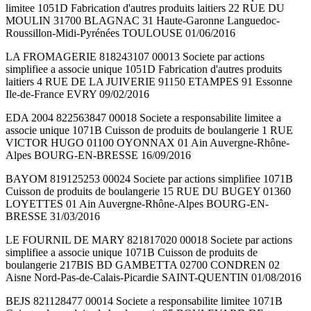
limitee 1051D Fabrication d'autres produits laitiers 22 RUE DU
MOULIN 31700 BLAGNAC 31 Haute-Garonne Languedoc-
Roussillon-Midi-Pyrénées TOULOUSE 01/06/2016
LA FROMAGERIE 818243107 00013 Societe par actions
simplifiee a associe unique 1051D Fabrication d'autres produits
laitiers 4 RUE DE LA JUIVERIE 91150 ETAMPES 91 Essonne
Ile-de-France EVRY 09/02/2016
EDA 2004 822563847 00018 Societe a responsabilite limitee a
associe unique 1071B Cuisson de produits de boulangerie 1 RUE
VICTOR HUGO 01100 OYONNAX 01 Ain Auvergne-Rhône-
Alpes BOURG-EN-BRESSE 16/09/2016
BAYOM 819125253 00024 Societe par actions simplifiee 1071B
Cuisson de produits de boulangerie 15 RUE DU BUGEY 01360
LOYETTES 01 Ain Auvergne-Rhône-Alpes BOURG-EN-
BRESSE 31/03/2016
LE FOURNIL DE MARY 821817020 00018 Societe par actions
simplifiee a associe unique 1071B Cuisson de produits de
boulangerie 217BIS BD GAMBETTA 02700 CONDREN 02
Aisne Nord-Pas-de-Calais-Picardie SAINT-QUENTIN 01/08/2016
BEJS 821128477 00014 Societe a responsabilite limitee 1071B