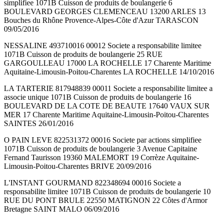
simplifiee 1071B Cuisson de produits de boulangerie 6
BOULEVARD GEORGES CLEMENCEAU 13200 ARLES 13
Bouches du Rhône Provence-Alpes-Côte d'Azur TARASCON
09/05/2016
NESSALINE 493710016 00012 Societe a responsabilite limitee
1071B Cuisson de produits de boulangerie 25 RUE
GARGOULLEAU 17000 LA ROCHELLE 17 Charente Maritime
Aquitaine-Limousin-Poitou-Charentes LA ROCHELLE 14/10/2016
LA TARTERIE 817948839 00011 Societe a responsabilite limitee a
associe unique 1071B Cuisson de produits de boulangerie 16
BOULEVARD DE LA COTE DE BEAUTE 17640 VAUX SUR
MER 17 Charente Maritime Aquitaine-Limousin-Poitou-Charentes
SAINTES 26/01/2016
O PAIN LEVE 822531372 00016 Societe par actions simplifiee
1071B Cuisson de produits de boulangerie 3 Avenue Capitaine
Fernand Taurisson 19360 MALEMORT 19 Corrèze Aquitaine-
Limousin-Poitou-Charentes BRIVE 20/09/2016
L'INSTANT GOURMAND 822348694 00016 Societe a
responsabilite limitee 1071B Cuisson de produits de boulangerie 10
RUE DU PONT BRULE 22550 MATIGNON 22 Côtes d'Armor
Bretagne SAINT MALO 06/09/2016