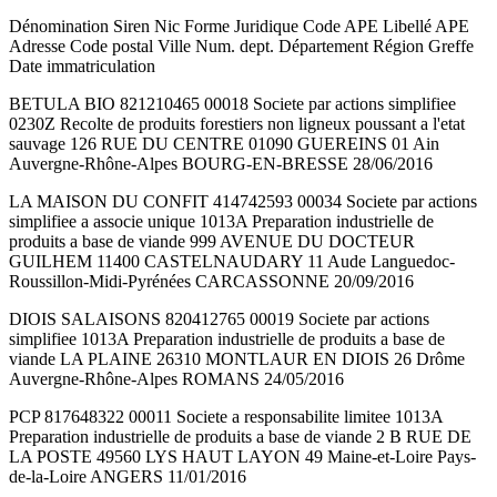
Dénomination Siren Nic Forme Juridique Code APE Libellé APE
Adresse Code postal Ville Num. dept. Département Région Greffe
Date immatriculation
BETULA BIO 821210465 00018 Societe par actions simplifiee
0230Z Recolte de produits forestiers non ligneux poussant a l'etat
sauvage 126 RUE DU CENTRE 01090 GUEREINS 01 Ain
Auvergne-Rhône-Alpes BOURG-EN-BRESSE 28/06/2016
LA MAISON DU CONFIT 414742593 00034 Societe par actions
simplifiee a associe unique 1013A Preparation industrielle de
produits a base de viande 999 AVENUE DU DOCTEUR
GUILHEM 11400 CASTELNAUDARY 11 Aude Languedoc-
Roussillon-Midi-Pyrénées CARCASSONNE 20/09/2016
DIOIS SALAISONS 820412765 00019 Societe par actions
simplifiee 1013A Preparation industrielle de produits a base de
viande LA PLAINE 26310 MONTLAUR EN DIOIS 26 Drôme
Auvergne-Rhône-Alpes ROMANS 24/05/2016
PCP 817648322 00011 Societe a responsabilite limitee 1013A
Preparation industrielle de produits a base de viande 2 B RUE DE
LA POSTE 49560 LYS HAUT LAYON 49 Maine-et-Loire Pays-
de-la-Loire ANGERS 11/01/2016