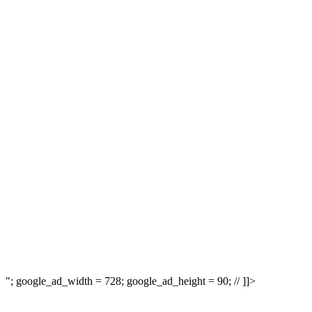
"; google_ad_width = 728; google_ad_height = 90; // ]]>