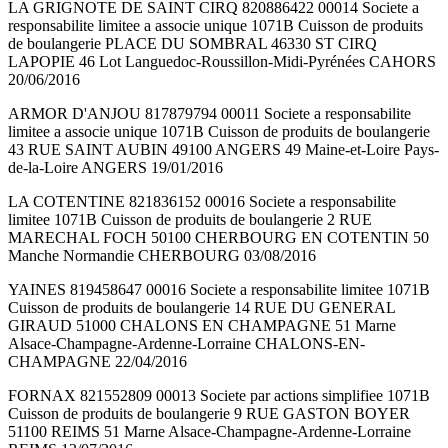
LA GRIGNOTE DE SAINT CIRQ 820886422 00014 Societe a
responsabilite limitee a associe unique 1071B Cuisson de produits
de boulangerie PLACE DU SOMBRAL 46330 ST CIRQ
LAPOPIE 46 Lot Languedoc-Roussillon-Midi-Pyrénées CAHORS
20/06/2016
ARMOR D'ANJOU 817879794 00011 Societe a responsabilite
limitee a associe unique 1071B Cuisson de produits de boulangerie
43 RUE SAINT AUBIN 49100 ANGERS 49 Maine-et-Loire Pays-
de-la-Loire ANGERS 19/01/2016
LA COTENTINE 821836152 00016 Societe a responsabilite
limitee 1071B Cuisson de produits de boulangerie 2 RUE
MARECHAL FOCH 50100 CHERBOURG EN COTENTIN 50
Manche Normandie CHERBOURG 03/08/2016
YAINES 819458647 00016 Societe a responsabilite limitee 1071B
Cuisson de produits de boulangerie 14 RUE DU GENERAL
GIRAUD 51000 CHALONS EN CHAMPAGNE 51 Marne
Alsace-Champagne-Ardenne-Lorraine CHALONS-EN-
CHAMPAGNE 22/04/2016
FORNAX 821552809 00013 Societe par actions simplifiee 1071B
Cuisson de produits de boulangerie 9 RUE GASTON BOYER
51100 REIMS 51 Marne Alsace-Champagne-Ardenne-Lorraine