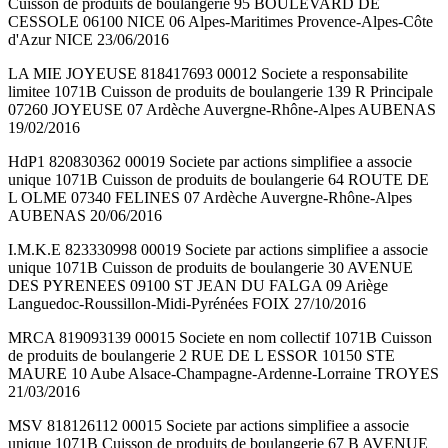
Cuisson de produits de boulangerie 95 BOULEVARD DE
CESSOLE 06100 NICE 06 Alpes-Maritimes Provence-Alpes-Côte
d'Azur NICE 23/06/2016
LA MIE JOYEUSE 818417693 00012 Societe a responsabilite
limitee 1071B Cuisson de produits de boulangerie 139 R Principale
07260 JOYEUSE 07 Ardèche Auvergne-Rhône-Alpes AUBENAS
19/02/2016
HdP1 820830362 00019 Societe par actions simplifiee a associe
unique 1071B Cuisson de produits de boulangerie 64 ROUTE DE
L OLME 07340 FELINES 07 Ardèche Auvergne-Rhône-Alpes
AUBENAS 20/06/2016
I.M.K.E 823330998 00019 Societe par actions simplifiee a associe
unique 1071B Cuisson de produits de boulangerie 30 AVENUE
DES PYRENEES 09100 ST JEAN DU FALGA 09 Ariège
Languedoc-Roussillon-Midi-Pyrénées FOIX 27/10/2016
MRCA 819093139 00015 Societe en nom collectif 1071B Cuisson
de produits de boulangerie 2 RUE DE L ESSOR 10150 STE
MAURE 10 Aube Alsace-Champagne-Ardenne-Lorraine TROYES
21/03/2016
MSV 818126112 00015 Societe par actions simplifiee a associe
unique 1071B Cuisson de produits de boulangerie 67 B AVENUE