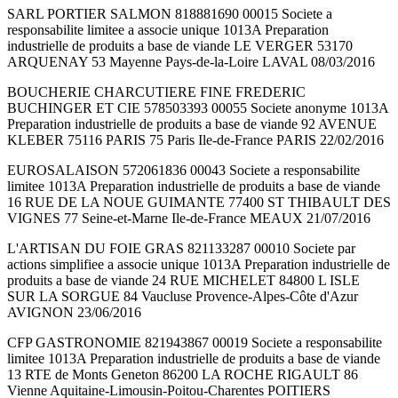
SARL PORTIER SALMON 818881690 00015 Societe a
responsabilite limitee a associe unique 1013A Preparation
industrielle de produits a base de viande LE VERGER 53170
ARQUENAY 53 Mayenne Pays-de-la-Loire LAVAL 08/03/2016
BOUCHERIE CHARCUTIERE FINE FREDERIC
BUCHINGER ET CIE 578503393 00055 Societe anonyme 1013A
Preparation industrielle de produits a base de viande 92 AVENUE
KLEBER 75116 PARIS 75 Paris Ile-de-France PARIS 22/02/2016
EUROSALAISON 572061836 00043 Societe a responsabilite
limitee 1013A Preparation industrielle de produits a base de viande
16 RUE DE LA NOUE GUIMANTE 77400 ST THIBAULT DES
VIGNES 77 Seine-et-Marne Ile-de-France MEAUX 21/07/2016
L'ARTISAN DU FOIE GRAS 821133287 00010 Societe par
actions simplifiee a associe unique 1013A Preparation industrielle de
produits a base de viande 24 RUE MICHELET 84800 L ISLE
SUR LA SORGUE 84 Vaucluse Provence-Alpes-Côte d'Azur
AVIGNON 23/06/2016
CFP GASTRONOMIE 821943867 00019 Societe a responsabilite
limitee 1013A Preparation industrielle de produits a base de viande
13 RTE de Monts Geneton 86200 LA ROCHE RIGAULT 86
Vienne Aquitaine-Limousin-Poitou-Charentes POITIERS