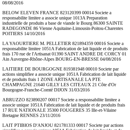
08/08/2016
BELOW ELEVEN FRANCE 823120399 00014 Societe a
responsabilite limitee a associe unique 1013A Preparation
industrielle de produits a base de viande le Bourg 86300 SAINTE
RADEGONDE 86 Vienne Aquitaine-Limousin-Poitou-Charentes
POITIERS 14/10/2016
LA YAOURTIERE M. PELLETIER 821894359 00016 Societe a
responsabilite limitee 1051A Fabrication de lait liquide et de produits
frais 170 rue de l'Artisanat 01390 SAINT ANDRE DE CORCY 01
Ain Auvergne-Rhône-Alpes BOURG-EN-BRESSE 04/08/2016
LAITIERE DE BOURGOGNE 819381948 00010 Societe par
actions simplifiee a associe unique 1051A Fabrication de lait liquide
et de produits frais 1 ZONE ARTISANALE LA PTE
CHAMPAGNE 21640 GILLY LES CITEAUX 21 Côte d'Or
Bourgogne-Franche-Comté DIJON 31/03/2016
ABRUZZO 823890207 00017 Societe a responsabilite limitee a
associe unique 1051A Fabrication de lait liquide et de produits frais
17 RUE NATIONALE 35300 FOUGERES 35 Ille-et-Vilaine
Bretagne RENNES 23/11/2016
LAIT PTIBIOS D'ANJOU 821781333 00017 Societe par actions