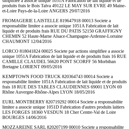
simplifiee a associe unique 1051A Fabrication de lait liquide et de
produits frais le Bois Talva 49122 LE MAY SUR EVRE 49 Maine-
et-Loire Pays-de-la-Loire ANGERS 29/07/2016
FROMAGERIE LAISTELLE 819647918 00013 Societe a
responsabilite limitee a associe unique 1051A Fabrication de lait
liquide et de produits frais RUE DU PATIS 52150 GRAFFIGNY
CHEMIN 52 Haute-Marne Alsace-Champagne-Ardenne-Lorraine
CHAUMONT 12/04/2016
LORCO 818041824 00025 Societe par actions simplifiee a associe
unique 1051A Fabrication de lait liquide et de produits frais 16 RUE
CAMILLE CLAUDEL 56620 PONT SCORFF 56 Morbihan
Bretagne LORIENT 09/05/2016
KEMPTOWN FOOD TRUCK 820364743 00014 Societe a
responsabilite limitee 1051A Fabrication de lait liquide et de produits
frais 18 RUE DES TABLES CLAUDIENNES 69001 LYON 69
Rhône Auvergne-Rhône-Alpes LYON 18/05/2016
EURL MONTBERRY 820719292 00014 Societe a responsabilite
limitee a associe unique 1051D Fabrication d'autres produits laitiers
LES FORGES 18360 VESDUN 18 Cher Centre-Val de Loire
BOURGES 14/06/2016
MOZZAREINE SARL 820207199 00010 Societe a responsabilite