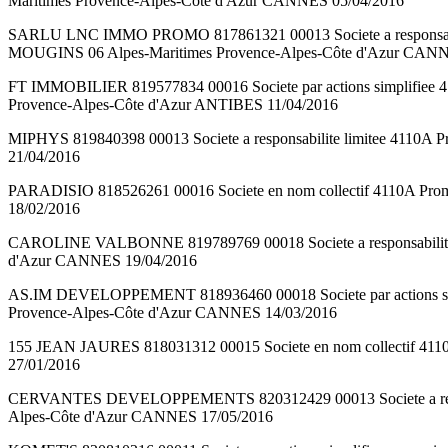
Maritimes Provence-Alpes-Côte d'Azur CANNES 05/04/2016
SARLU LNC IMMO PROMO 817861321 00013 Societe a responsabil
MOUGINS 06 Alpes-Maritimes Provence-Alpes-Côte d'Azur CANN
FT IMMOBILIER 819577834 00016 Societe par actions simplifiee
Provence-Alpes-Côte d'Azur ANTIBES 11/04/2016
MIPHYS 819840398 00013 Societe a responsabilite limitee 4110
21/04/2016
PARADISIO 818526261 00016 Societe en nom collectif 4110A Pro
18/02/2016
CAROLINE VALBONNE 819789769 00018 Societe a responsabilite 
d'Azur CANNES 19/04/2016
AS.IM DEVELOPPEMENT 818936460 00018 Societe par actions sim
Provence-Alpes-Côte d'Azur CANNES 14/03/2016
155 JEAN JAURES 818031312 00015 Societe en nom collectif 41
27/01/2016
CERVANTES DEVELOPPEMENTS 820312429 00013 Societe a respons
Alpes-Côte d'Azur CANNES 17/05/2016