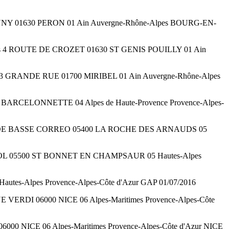
E MUNNY 01630 PERON 01 Ain Auvergne-Rhône-Alpes BOURG-EN-
gements 4 ROUTE DE CROZET 01630 ST GENIS POUILLY 01 Ain
 713 GRANDE RUE 01700 MIRIBEL 01 Ain Auvergne-Rhône-Alpes
DE BARCELONNETTE 04 Alpes de Haute-Provence Provence-Alpes-
 CHEMIN DE BASSE CORREO 05400 LA ROCHE DES ARNAUDS 05
HAILLOL 05500 ST BONNET EN CHAMPSAUR 05 Hautes-Alpes
 Hautes-Alpes Provence-Alpes-Côte d'Azur GAP 01/07/2016
 RUE VERDI 06000 NICE 06 Alpes-Maritimes Provence-Alpes-Côte
6000 NICE 06 Alpes-Maritimes Provence-Alpes-Côte d'Azur NICE