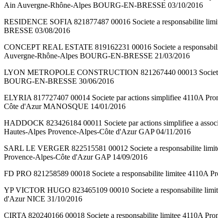
Ain Auvergne-Rhône-Alpes BOURG-EN-BRESSE 03/10/2016
RESIDENCE SOFIA 821877487 00016 Societe a responsabilite l
BRESSE 03/08/2016
CONCEPT REAL ESTATE 819162231 00016 Societe a responsabilit
Auvergne-Rhône-Alpes BOURG-EN-BRESSE 21/03/2016
LYON METROPOLE CONSTRUCTION 821267440 00013 Societe par a
BOURG-EN-BRESSE 30/06/2016
ELYRIA 817727407 00014 Societe par actions simplifiee 4110A
Côte d'Azur MANOSQUE 14/01/2016
HADDOCK 823426184 00011 Societe par actions simplifiee a 
Hautes-Alpes Provence-Alpes-Côte d'Azur GAP 04/11/2016
SARL LE VERGER 822515581 00012 Societe a responsabilite l
Provence-Alpes-Côte d'Azur GAP 14/09/2016
FD PRO 821258589 00018 Societe a responsabilite limitee 4110A 
YP VICTOR HUGO 823465109 00010 Societe a responsabilite limit
d'Azur NICE 31/10/2016
CIRTA 820240166 00018 Societe a responsabilite limitee 4110A