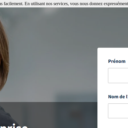
s facilement. En utilisant nos services, vous nous donnez expressément 