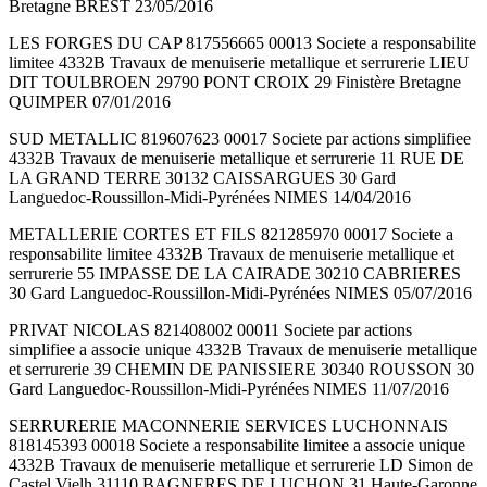
Bretagne BREST 23/05/2016
LES FORGES DU CAP 817556665 00013 Societe a responsabilite
limitee 4332B Travaux de menuiserie metallique et serrurerie LIEU
DIT TOULBROEN 29790 PONT CROIX 29 Finistère Bretagne
QUIMPER 07/01/2016
SUD METALLIC 819607623 00017 Societe par actions simplifiee
4332B Travaux de menuiserie metallique et serrurerie 11 RUE DE
LA GRAND TERRE 30132 CAISSARGUES 30 Gard
Languedoc-Roussillon-Midi-Pyrénées NIMES 14/04/2016
METALLERIE CORTES ET FILS 821285970 00017 Societe a
responsabilite limitee 4332B Travaux de menuiserie metallique et
serrurerie 55 IMPASSE DE LA CAIRADE 30210 CABRIERES
30 Gard Languedoc-Roussillon-Midi-Pyrénées NIMES 05/07/2016
PRIVAT NICOLAS 821408002 00011 Societe par actions
simplifiee a associe unique 4332B Travaux de menuiserie metallique
et serrurerie 39 CHEMIN DE PANISSIERE 30340 ROUSSON 30
Gard Languedoc-Roussillon-Midi-Pyrénées NIMES 11/07/2016
SERRURERIE MACONNERIE SERVICES LUCHONNAIS
818145393 00018 Societe a responsabilite limitee a associe unique
4332B Travaux de menuiserie metallique et serrurerie LD Simon de
Castel Vielh 31110 BAGNERES DE LUCHON 31 Haute-Garonne