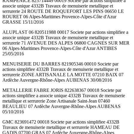
RAMPENICE 823714449 00019 Societe par actions simplifiee a
associe unique 4332B Travaux de menuiserie metallique et
serrurerie 24 ROUTE DE ROQUEFORT LES PINS 06650 LE
ROURET 06 Alpes-Maritimes Provence-Alpes-Côte d'Azur
GRASSE 15/11/2016
ALUPLAST 06 820511988 00017 Societe par actions simplifiee a
associe unique 4332B Travaux de menuiserie metallique et
serrurerie 71 AVENUE DES ALPES 06800 CAGNES SUR MER
06 Alpes-Maritimes Provence-Alpes-Côte d'Azur ANTIBES
25/05/2016
MENUISERIE DU BARRES 821905346 00010 Societe par
actions simplifiee 4332B Travaux de menuiserie metallique et
serrurerie ZONE ARTISANALE LA MOTTE 07210 BAIX 07
Ardèche Auvergne-Rhône-Alpes AUBENAS 30/08/2016
METALLERIE FABRE JORIS 822638367 00018 Societe par
actions simplifiee a associe unique 4332B Travaux de menuiserie
metallique et serrurerie Zone Artisanale Saint-Jean 07460
BEAULIEU 07 Ardèche Auvergne-Rhône-Alpes AUBENAS
05/10/2016
GMC 823691472 00018 Societe par actions simplifiee 4332B
Travaux de menuiserie metallique et serrurerie HAMEAU DE
GADIS 07700 GRAS 07 Ardèche Auvergne-Rhône-Alpes