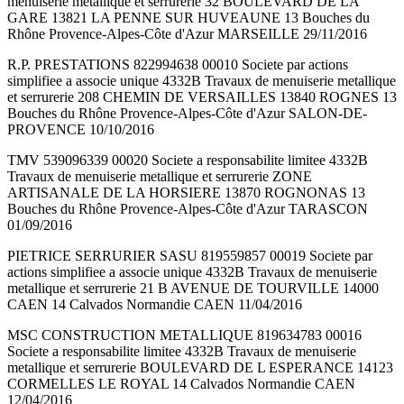
menuiserie metallique et serrurerie 32 BOULEVARD DE LA
GARE 13821 LA PENNE SUR HUVEAUNE 13 Bouches du
Rhône Provence-Alpes-Côte d'Azur MARSEILLE 29/11/2016
R.P. PRESTATIONS 822994638 00010 Societe par actions
simplifiee a associe unique 4332B Travaux de menuiserie metallique
et serrurerie 208 CHEMIN DE VERSAILLES 13840 ROGNES 13
Bouches du Rhône Provence-Alpes-Côte d'Azur SALON-DE-
PROVENCE 10/10/2016
TMV 539096339 00020 Societe a responsabilite limitee 4332B
Travaux de menuiserie metallique et serrurerie ZONE
ARTISANALE DE LA HORSIERE 13870 ROGNONAS 13
Bouches du Rhône Provence-Alpes-Côte d'Azur TARASCON
01/09/2016
PIETRICE SERRURIER SASU 819559857 00019 Societe par
actions simplifiee a associe unique 4332B Travaux de menuiserie
metallique et serrurerie 21 B AVENUE DE TOURVILLE 14000
CAEN 14 Calvados Normandie CAEN 11/04/2016
MSC CONSTRUCTION METALLIQUE 819634783 00016
Societe a responsabilite limitee 4332B Travaux de menuiserie
metallique et serrurerie BOULEVARD DE L ESPERANCE 14123
CORMELLES LE ROYAL 14 Calvados Normandie CAEN
12/04/2016