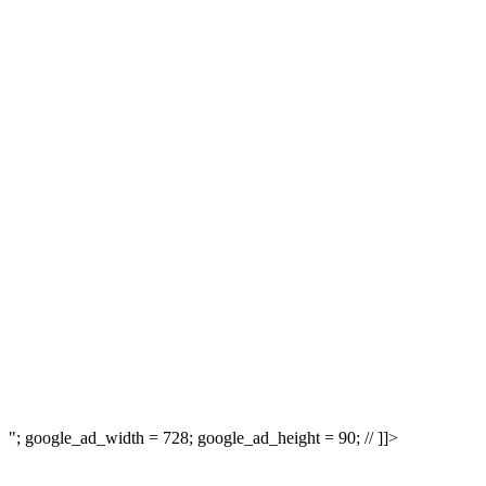
"; google_ad_width = 728; google_ad_height = 90; // ]]>