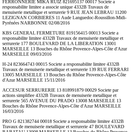
FERRONNERIE MIKA RUIZ 821695137 00017 Societe a
responsabilite limitee a associe unique 4332B Travaux de
menuiserie metallique et serrurerie 9 RUE JEAN LEBRAU 11200
LEZIGNAN CORBIERES 11 Aude Languedoc-Roussillon-Midi-
Pyrénées NARBONNE 02/08/2016
KBS GENERAL FERMETURE 819156415 00013 Societe a
responsabilite limitee 4332B Travaux de menuiserie metallique et
serrurerie 177 BOULEVARD DE LA LIBERATION 13001
MARSEILLE 13 Bouches du Rhône Provence-Alpes-Côte d'Azur
MARSEILLE 09/03/2016
H-24 823664743 00015 Societe a responsabilite limitee 4332B
Travaux de menuiserie metallique et serrurerie 139 RUE FERRARI
13005 MARSEILLE 13 Bouches du Rhône Provence-Alpes-Côte
d'Azur MARSEILLE 15/11/2016
ACCESUR SERRURERIE 13 818991879 00029 Societe par
actions simplifiee 4332B Travaux de menuiserie metallique et
serrurerie 565 AVENUE DU PRADO 13008 MARSEILLE 13
Bouches du Rhône Provence-Alpes-Côte d'Azur MARSEILLE
16/03/2016
PRO G 821382744 00018 Societe a responsabilite limitee 4332B
Travaux de menuiserie metallique et serrurerie 47 BOULEVARD
RABATAU 13008 MARSEILLE 13 Bouches du Rhône Provence-