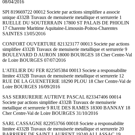
08/04/2016
SPI 819669722 00012 Societe par actions simplifiee a associe
unique 4332B Travaux de menuiserie metallique et serrurerie 1
RUELLE DU SOUTERRAIN 17800 ST PALAIS DE PHIOLIN
17 Charente Maritime Aquitaine-Limousin-Poitou-Charentes
SAINTES 13/05/2016
CONFORT OUVERTURE 821323177 00013 Societe par actions
simplifiee 4332B Travaux de menuiserie metallique et serrurerie 9
BOULEVARD D AURON 18000 BOURGES 18 Cher Centre-Val
de Loire BOURGES 07/07/2016
L'ATELIER DU FER 822505384 00013 Societe a responsabilite
limitee 4332B Travaux de menuiserie metallique et serrurerie 12
RUE DE LA GUENETERIE 18290 PLOU 18 Cher Centre-Val de
Loire BOURGES 16/09/2016
SAS SERRURERIE AUTRIVE PASCAL 823347406 00014
Societe par actions simplifiee 4332B Travaux de menuiserie
metallique et serrurerie 9 RUE DES RAMES 18300 BANNAY 18
Cher Centre-Val de Loire BOURGES 31/10/2016
SARL CASSAGNE 822953766 00018 Societe a responsabilite
limitee 4332B Travaux de menuiserie metallique et serrurerie 20
BARRIERE DE SAINT LAURENT 19240 ALLASSAC 19