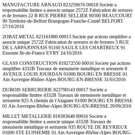
MANUFACTURE ARNAUD 823259676 00018 Societe a
responsabilite limitee a associe unique 2572Z Fabrication de serrures
et de ferrures 22 B RUE PIERRE SELLIER 90500 BEAUCOURT
90 Territoire-de-Belfort Bourgogne-Franche-Comté BELFORT
27/10/2016
2OBAT.METAL 823161880 00013 Societe par actions simplifiee a
associe unique 2572Z Fabrication de serrures et de ferrures 5 RUE
DE L ARPAJONNAIS 91160 SAULX LES CHARTREUX 91
Essonne Ile-de-France EVRY 24/10/2016
GLASS CONSTRUCTION 819272550 00016 Societe par actions
simplifiee 4332B Travaux de menuiserie metallique et serrurerie 8
AVENUE LOUIS JOURDAN 01000 BOURG EN BRESSE 01
Ain Auvergne-Rhône-Alpes BOURG-EN-BRESSE 31/03/2016
DUBOIS SERRURERIE 822790143 00017 Societe a
responsabilite limitee 4332B Travaux de menuiserie metallique et
serrurerie 825 A chemin de l'Alagnier 01000 BOURG EN BRESSE
01 Ain Auvergne-Rhône-Alpes BOURG-EN-BRESSE 29/09/2016
MILLET METALLERIE 818383648 00016 Societe a
responsabilite limitee a associe unique 4332B Travaux de
menuiserie metallique et serrurerie 935 ROUTE DE REYRIEUX
01600 STE EUPHEMIE 01 Ain Auvergne-Rhône-Alpes BOURG-