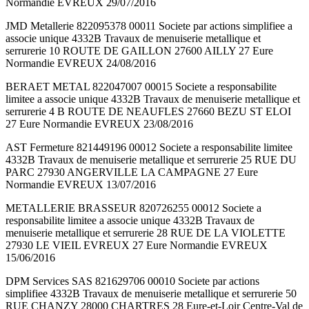
Normandie EVREUX 29/07/2016
JMD Metallerie 822095378 00011 Societe par actions simplifiee a
associe unique 4332B Travaux de menuiserie metallique et
serrurerie 10 ROUTE DE GAILLON 27600 AILLY 27 Eure
Normandie EVREUX 24/08/2016
BERAET METAL 822047007 00015 Societe a responsabilite
limitee a associe unique 4332B Travaux de menuiserie metallique et
serrurerie 4 B ROUTE DE NEAUFLES 27660 BEZU ST ELOI
27 Eure Normandie EVREUX 23/08/2016
AST Fermeture 821449196 00012 Societe a responsabilite limitee
4332B Travaux de menuiserie metallique et serrurerie 25 RUE DU
PARC 27930 ANGERVILLE LA CAMPAGNE 27 Eure
Normandie EVREUX 13/07/2016
METALLERIE BRASSEUR 820726255 00012 Societe a
responsabilite limitee a associe unique 4332B Travaux de
menuiserie metallique et serrurerie 28 RUE DE LA VIOLETTE
27930 LE VIEIL EVREUX 27 Eure Normandie EVREUX
15/06/2016
DPM Services SAS 821629706 00010 Societe par actions
simplifiee 4332B Travaux de menuiserie metallique et serrurerie 50
RUE CHANZY 28000 CHARTRES 28 Eure-et-Loir Centre-Val de