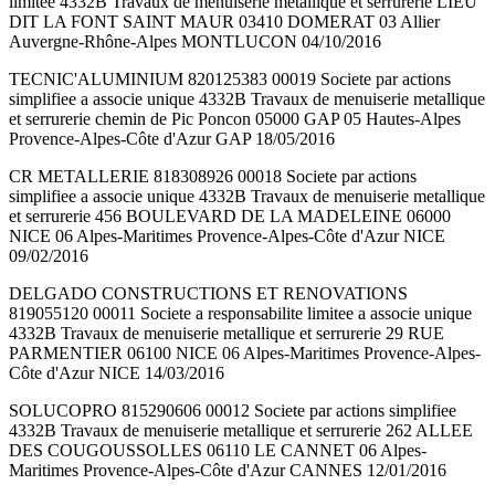
limitee 4332B Travaux de menuiserie metallique et serrurerie LIEU
DIT LA FONT SAINT MAUR 03410 DOMERAT 03 Allier
Auvergne-Rhône-Alpes MONTLUCON 04/10/2016
TECNIC'ALUMINIUM 820125383 00019 Societe par actions
simplifiee a associe unique 4332B Travaux de menuiserie metallique
et serrurerie chemin de Pic Poncon 05000 GAP 05 Hautes-Alpes
Provence-Alpes-Côte d'Azur GAP 18/05/2016
CR METALLERIE 818308926 00018 Societe par actions
simplifiee a associe unique 4332B Travaux de menuiserie metallique
et serrurerie 456 BOULEVARD DE LA MADELEINE 06000
NICE 06 Alpes-Maritimes Provence-Alpes-Côte d'Azur NICE
09/02/2016
DELGADO CONSTRUCTIONS ET RENOVATIONS
819055120 00011 Societe a responsabilite limitee a associe unique
4332B Travaux de menuiserie metallique et serrurerie 29 RUE
PARMENTIER 06100 NICE 06 Alpes-Maritimes Provence-Alpes-
Côte d'Azur NICE 14/03/2016
SOLUCOPRO 815290606 00012 Societe par actions simplifiee
4332B Travaux de menuiserie metallique et serrurerie 262 ALLEE
DES COUGOUSSOLLES 06110 LE CANNET 06 Alpes-
Maritimes Provence-Alpes-Côte d'Azur CANNES 12/01/2016