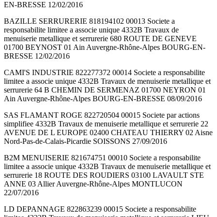
EN-BRESSE 12/02/2016
BAZILLE SERRURERIE 818194102 00013 Societe a
responsabilite limitee a associe unique 4332B Travaux de
menuiserie metallique et serrurerie 680 ROUTE DE GENEVE
01700 BEYNOST 01 Ain Auvergne-Rhône-Alpes BOURG-EN-
BRESSE 12/02/2016
CAMI'S INDUSTRIE 822277372 00014 Societe a responsabilite
limitee a associe unique 4332B Travaux de menuiserie metallique et
serrurerie 64 B CHEMIN DE SERMENAZ 01700 NEYRON 01
Ain Auvergne-Rhône-Alpes BOURG-EN-BRESSE 08/09/2016
SAS FLAMANT ROGE 822720504 00015 Societe par actions
simplifiee 4332B Travaux de menuiserie metallique et serrurerie 22
AVENUE DE L EUROPE 02400 CHATEAU THIERRY 02 Aisne
Nord-Pas-de-Calais-Picardie SOISSONS 27/09/2016
B2M MENUISERIE 821674751 00010 Societe a responsabilite
limitee a associe unique 4332B Travaux de menuiserie metallique et
serrurerie 18 ROUTE DES ROUDIERS 03100 LAVAULT STE
ANNE 03 Allier Auvergne-Rhône-Alpes MONTLUCON
22/07/2016
LD DEPANNAGE 822863239 00015 Societe a responsabilite