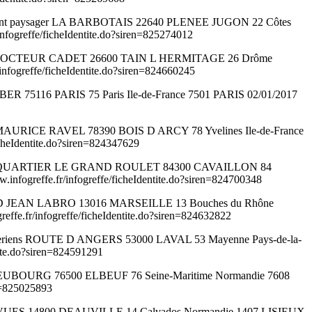
gement paysager LA BARBOTAIS 22640 PLENEE JUGON 22 Côtes
ogreffe/ficheIdentite.do?siren=825274012
QUAI DU DOCTEUR CADET 26600 TAIN L HERMITAGE 26 Drôme
fogreffe/ficheIdentite.do?siren=824660245
KLEBER 75116 PARIS 75 Paris Ile-de-France 7501 PARIS 02/01/2017
 RUE MAURICE RAVEL 78390 BOIS D ARCY 78 Yvelines Ile-de-France
heIdentite.do?siren=824347629
ager 358 QUARTIER LE GRAND ROULET 84300 CAVAILLON 84
fogreffe.fr/infogreffe/ficheIdentite.do?siren=824700348
ULEVARD JEAN LABRO 13016 MARSEILLE 13 Bouches du Rhône
e.fr/infogreffe/ficheIdentite.do?siren=824632822
rts aeriens ROUTE D ANGERS 53000 LAVAL 53 Mayenne Pays-de-la-
ite.do?siren=824591291
E DU NEUBOURG 76500 ELBEUF 76 Seine-Maritime Normandie 7608
n=825025893
ES VUES 14800 DEAUVILLE 14 Calvados Normandie 1407 LISIEUX