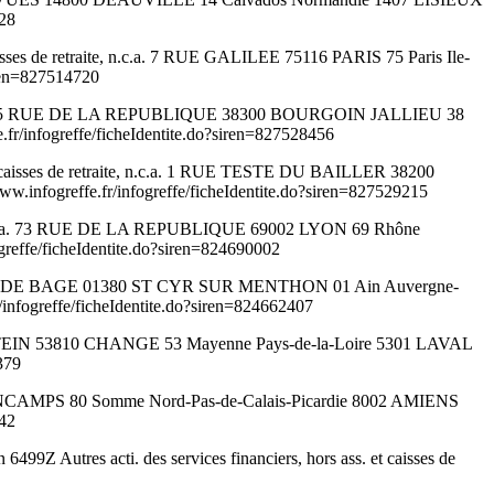
828
isses de retraite, n.c.a. 7 RUE GALILEE 75116 PARIS 75 Paris Ile-
iren=827514720
ysager 25 RUE DE LA REPUBLIQUE 38300 BOURGOIN JALLIEU 38
r/infogreffe/ficheIdentite.do?siren=827528456
et caisses de retraite, n.c.a. 1 RUE TESTE DU BAILLER 38200
nfogreffe.fr/infogreffe/ficheIdentite.do?siren=827529215
traite, n.c.a. 73 RUE DE LA REPUBLIQUE 69002 LYON 69 Rhône
effe/ficheIdentite.do?siren=824690002
55 ROUTE DE BAGE 01380 ST CYR SUR MENTHON 01 Ain Auvergne-
fogreffe/ficheIdentite.do?siren=824662407
EINSTEIN 53810 CHANGE 53 Mayenne Pays-de-la-Loire 5301 LAVAL
379
LINCAMPS 80 Somme Nord-Pas-de-Calais-Picardie 8002 AMIENS
142
99Z Autres acti. des services financiers, hors ass. et caisses de