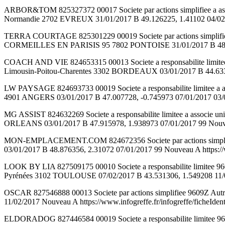
ARBOR&TOM 825327372 00017 Societe par actions simplifiee a
Normandie 2702 EVREUX 31/01/2017 B 49.126225, 1.41102 04/02/201
TERRA COURTAGE 825301229 00019 Societe par actions simplifiee a a
CORMEILLES EN PARISIS 95 7802 PONTOISE 31/01/2017 B 48.975724
COACH AND VIE 824653315 00013 Societe a responsabilite limitee
Limousin-Poitou-Charentes 3302 BORDEAUX 03/01/2017 B 44.633091,
LW PAYSAGE 824693733 00019 Societe a responsabilite limitee 
4901 ANGERS 03/01/2017 B 47.007728, -0.745973 07/01/2017 03/01/
MG ASSIST 824632269 Societe a responsabilite limitee a associe 
ORLEANS 03/01/2017 B 47.915978, 1.938973 07/01/2017 99 Nouveau 
MON-EMPLACEMENT.COM 824672356 Societe par actions simplifiee 
03/01/2017 B 48.876356, 2.31072 07/01/2017 99 Nouveau A https://w
LOOK BY LIA 827509175 00010 Societe a responsabilite limitee
Pyrénées 3102 TOULOUSE 07/02/2017 B 43.531306, 1.549208 11/02/2
OSCAR 827546888 00013 Societe par actions simplifiee 9609Z Aut
11/02/2017 Nouveau A https://www.infogreffe.fr/infogreffe/ficheIde
ELDORADOG 827446584 00019 Societe a responsabilite limitee 9