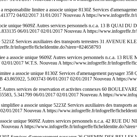
ponsabilite limitee a associe unique 8130Z Services d'amena
772 04/02/2017 31/01/2017 Nouveau A https://www.infogreffe.fr/inf
 associe unique 9609Z Autres services personnels n.c.a. 13 B 
135 06/01/2017 02/01/2017 Nouveau A https://www.infogreffe.fr/in
ue 5221Z Services auxiliaires des transports terrestres 31 AVENUE 
ffe.fr/infogreffe/ficheIdentite.do?siren=824658793
fiee a associe unique 9609Z Autres services personnels n.c.a. 13
01/2017 W.T.S. Nouveau A https://www.infogreffe.fr/infogreffe/fic
 limitee a associe unique 8130Z Services d'amenagement pays
3.865922, 5.003743 06/01/2017 02/01/2017 Nouveau A https://www.in
0Z Autres services de reservation et activites connexes 60 BO
3, 5.341799 06/01/2017 02/01/2017 Nouveau A https://www.infogreff
lifiee a associe unique 5223Z Services auxiliaires des transpo
/01/2017 Nouveau A https://www.infogreffe.fr/infogreffe/ficheIdent
a associe unique 9609Z Autres services personnels n.c.a. 42 RU
uveau A https://www.infogreffe.fr/infogreffe/ficheIdentite.do?sire
e 8130Z Services d'amenagement paysager 26 CHEMIN DES BELL