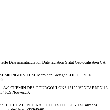
fe Date immatriculation Date radiation Statut Geolocalisation CA
UAI 56240 INGUINIEL 56 Morbihan Bretagne 5601 LORIENT
56
mation n.c.a. 849 CHEMIN DES GOURGOULONS 13122 VENTABREN 13
017 ICS Nouveau A
raite, n.c.a. 11 RUE ALFRED KASTLER 14000 CAEN 14 Calvados
Identite.do?siren=825269608