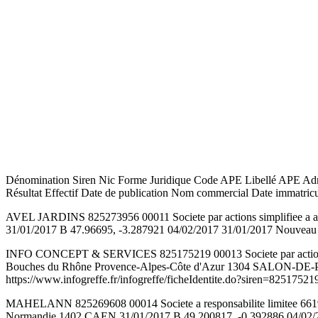
Dénomination Siren Nic Forme Juridique Code APE Libellé APE Adres
Résultat Effectif Date de publication Nom commercial Date immatricul
AVEL JARDINS 825273956 00011 Societe par actions simplifiee 
31/01/2017 B 47.96695, -3.287921 04/02/2017 31/01/2017 Nouveau A 
INFO CONCEPT & SERVICES 825175219 00013 Societe par action
Bouches du Rhône Provence-Alpes-Côte d'Azur 1304 SALON-DE-
https://www.infogreffe.fr/infogreffe/ficheIdentite.do?siren=82517521
MAHELANN 825269608 00014 Societe a responsabilite limitee 6619B 
Normandie 1402 CAEN 31/01/2017 B 49.200817, -0.392886 04/02/201