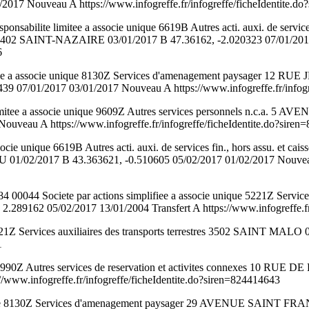
17 Nouveau A https://www.infogreffe.fr/infogreffe/ficheIdentite.d
te limitee a associe unique 6619B Autres acti. auxi. de services fi
 4402 SAINT-NAZAIRE 03/01/2017 B 47.36162, -2.020323 07/01/20
6
itee a associe unique 8130Z Services d'amenagement paysager 
07/01/2017 03/01/2017 Nouveau A https://www.infogreffe.fr/infogre
mitee a associe unique 9609Z Autres services personnels n.c.a.
veau A https://www.infogreffe.fr/infogreffe/ficheIdentite.do?siren
e unique 6619B Autres acti. auxi. de services fin., hors assu. et ca
 01/02/2017 B 43.363621, -0.510605 05/02/2017 01/02/2017 Nouveau A 
ciete par actions simplifiee a associe unique 5221Z Services a
.289162 05/02/2017 13/01/2004 Transfert A https://www.infogreffe.fr
 Services auxiliaires des transports terrestres 3502 SAINT MALO 
1
90Z Autres services de reservation et activites connexes 10 RUE
www.infogreffe.fr/infogreffe/ficheIdentite.do?siren=824414643
tee 8130Z Services d'amenagement paysager 29 AVENUE SAINT F