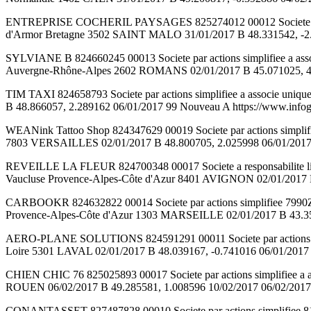
ENTREPRISE COCHERIL PAYSAGES 825274012 00012 Societe a res
d'Armor Bretagne 3502 SAINT MALO 31/01/2017 B 48.331542, -2.413
SYLVIANE B 824660245 00013 Societe par actions simplifiee a
Auvergne-Rhône-Alpes 2602 ROMANS 02/01/2017 B 45.071025, 4.833
TIM TAXI 824658793 Societe par actions simplifiee a associe uniq
B 48.866057, 2.289162 06/01/2017 99 Nouveau A https://www.infogre
WEANink Tattoo Shop 824347629 00019 Societe par actions simpli
7803 VERSAILLES 02/01/2017 B 48.800705, 2.025998 06/01/2017 02/
REVEILLE LA FLEUR 824700348 00017 Societe a responsabilite
Vaucluse Provence-Alpes-Côte d'Azur 8401 AVIGNON 02/01/2017 B 4
CARBOOKR 824632822 00014 Societe par actions simplifiee 799
Provence-Alpes-Côte d'Azur 1303 MARSEILLE 02/01/2017 B 43.35558
AERO-PLANE SOLUTIONS 824591291 00011 Societe par actions simp
Loire 5301 LAVAL 02/01/2017 B 48.039167, -0.741016 06/01/2017 02
CHIEN CHIC 76 825025893 00017 Societe par actions simplifiee 
ROUEN 06/02/2017 B 49.285581, 1.008596 10/02/2017 06/02/2017 No
CONANTASSET 827487828 00010 Societe par actions simplifie