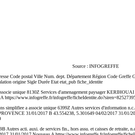
Source : INFOGREFFE
se Code postal Ville Num. dept. Département Région Code Greffe Gref
ation origine Sigle Durée Etat etat_pub fiche_identite
a associe unique 8130Z Services d'amenagement paysager KERIHO
https://www.infogreffe.fr/infogreffe/ficheIdentite.do?siren=8252739
s simplifiee a associe unique 6399Z Autres services d'infor
PROVENCE 31/01/2017 B 43.554238, 5.301649 04/02/2017 31/01/2
9
Autres acti. auxi. de services fin., hors assu. et caisses de ret
7 31/01/2017 Nouveau A https://www.infogreffe.fr/infogreffe/fiche