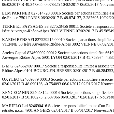
06/02/2017 B 49.347365, 0.078325 10/02/2017 06/02/2017 Nouveau A 
ELM PARTNER 827514720 00016 Societe par actions simplifiee a assoc
de-France 7501 PARIS 06/02/2017 B 48.874137, 2.287695 10/02/2017
TERRE ET PAYSAGES 38 827528456 00011 Societe a responsabil
Isère Auvergne-Rhône-Alpes 3802 VIENNE 07/02/2017 B 45.585496, 
KARIM BENSAFI 827529215 00010 Societe par actions simplifiee a as
VIENNE 38 Isère Auvergne-Rhône-Alpes 3802 VIENNE 07/02/2017 B 4
Axeleo Capital 824690002 00012 Societe par actions simplifiee 661
Auvergne-Rhône-Alpes 6901 LYON 02/01/2017 B 45.758974, 4.835014
B M G 824662407 00017 Societe a responsabilite limitee a asso
Rhône-Alpes 0101 BOURG-EN-BRESSE 02/01/2017 B 46.284353, 4.957
OXYLEO 824659379 00013 Societe par actions simplifiee a asso
02/01/2017 B 48.090136, -0.754093 06/01/2017 02/01/2017 Nouveau A
XENCECANIN 824643142 00014 Societe par actions simplifiee 96
02/01/2017 B 50.100273, 2.607066 06/01/2017 02/01/2017 Nouveau A 
MAJUFLO Ltd 824690416 Societe a responsabilite limitee d'un Etat mem
retraite, n.c.a. 4901 ANGERS 02/01/2017 B 06/01/2017 Nouveau A htt