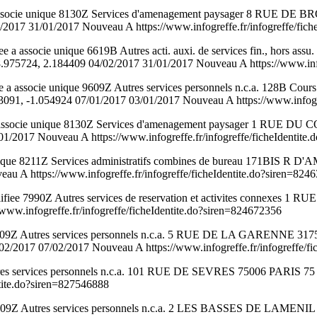
 associe unique 8130Z Services d'amenagement paysager 8 RUE
7 31/01/2017 Nouveau A https://www.infogreffe.fr/infogreffe/fiche
ssocie unique 6619B Autres acti. auxi. de services fin., hors assu.
, 2.184409 04/02/2017 31/01/2017 Nouveau A https://www.infogref
 a associe unique 9609Z Autres services personnels n.c.a. 128B C
 -1.054924 07/01/2017 03/01/2017 Nouveau A https://www.infogreff
a associe unique 8130Z Services d'amenagement paysager 1 RUE D
2017 Nouveau A https://www.infogreffe.fr/infogreffe/ficheIdentite
unique 8211Z Services administratifs combines de bureau 171BIS R
A https://www.infogreffe.fr/infogreffe/ficheIdentite.do?siren=824
7990Z Autres services de reservation et activites connexes 1 R
ww.infogreffe.fr/infogreffe/ficheIdentite.do?siren=824672356
 9609Z Autres services personnels n.c.a. 5 RUE DE LA GARENNE 
017 07/02/2017 Nouveau A https://www.infogreffe.fr/infogreffe/fic
res services personnels n.c.a. 101 RUE DE SEVRES 75006 PARIS 75 
ntite.do?siren=827546888
609Z Autres services personnels n.c.a. 2 LES BASSES DE LAMENI