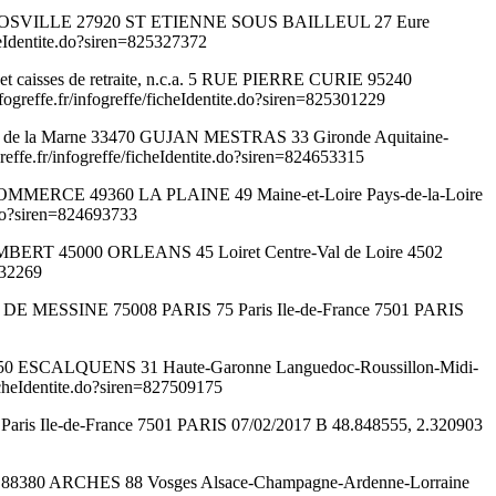
 DE BROSVILLE 27920 ST ETIENNE SOUS BAILLEUL 27 Eure
Identite.do?siren=825327372
 et caisses de retraite, n.c.a. 5 RUE PIERRE CURIE 95240
fe.fr/infogreffe/ficheIdentite.do?siren=825301229
ours de la Marne 33470 GUJAN MESTRAS 33 Gironde Aquitaine-
e.fr/infogreffe/ficheIdentite.do?siren=824653315
U COMMERCE 49360 LA PLAINE 49 Maine-et-Loire Pays-de-la-Loire
.do?siren=824693733
 D'AMBERT 45000 ORLEANS 45 Loiret Centre-Val de Loire 4502
632269
UE DE MESSINE 75008 PARIS 75 Paris Ile-de-France 7501 PARIS
31750 ESCALQUENS 31 Haute-Garonne Languedoc-Roussillon-Midi-
heIdentite.do?siren=827509175
Paris Ile-de-France 7501 PARIS 07/02/2017 B 48.848555, 2.320903
L 88380 ARCHES 88 Vosges Alsace-Champagne-Ardenne-Lorraine