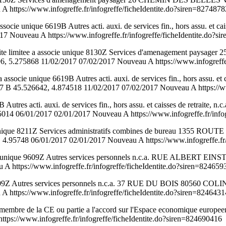
https://www.infogreffe.fr/infogreffe/ficheIdentite.do?siren=827487
ie unique 6619B Autres acti. auxi. de services fin., hors assu. et ca
 Nouveau A https://www.infogreffe.fr/infogreffe/ficheIdentite.do?s
ite limitee a associe unique 8130Z Services d'amenagement pa
5.275868 11/02/2017 07/02/2017 Nouveau A https://www.infogreffe.f
socie unique 6619B Autres acti. auxi. de services fin., hors assu. 
5.526642, 4.874518 11/02/2017 07/02/2017 Nouveau A https://www.i
9B Autres acti. auxi. de services fin., hors assu. et caisses de re
 06/01/2017 02/01/2017 Nouveau A https://www.infogreffe.fr/infogr
cie unique 8211Z Services administratifs combines de bureau 13
48 06/01/2017 02/01/2017 Nouveau A https://www.infogreffe.fr/in
cie unique 9609Z Autres services personnels n.c.a. RUE ALBERT 
 https://www.infogreffe.fr/infogreffe/ficheIdentite.do?siren=824659
09Z Autres services personnels n.c.a. 37 RUE DU BOIS 80560 CO
https://www.infogreffe.fr/infogreffe/ficheIdentite.do?siren=824643
bre de la CE ou partie a l'accord sur l'Espace economique europeen 64
ps://www.infogreffe.fr/infogreffe/ficheIdentite.do?siren=824690416