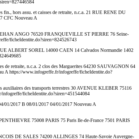
o?siren=827446584
n., hors assu. et caisses de retraite, n.c.a. 21 RUE RENE DU
17 CFC Nouveau A
12 RUE JEHAN ANGO 76520 FRANQUEVILLE ST PIERRE 76 Seine-
ffe/ficheIdentite.do?siren=824526743
 5 AVENUE ALBERT SOREL 14000 CAEN 14 Calvados Normandie 1402
=824649685
isses de retraite, n.c.a. 2 clos des Marguerites 64230 SAUVAGNON 64
https://www.infogreffe.fr/infogreffe/ficheIdentite.do?
uxiliaires des transports terrestres 30 AVENUE KLEBER 75116
/infogreffe/ficheIdentite.do?siren=451544084
04/01/2017 B 08/01/2017 04/01/2017 Nouveau A
 DE PENTHIEVRE 75008 PARIS 75 Paris Ile-de-France 7501 PARIS
RANCOIS DE SALES 74200 ALLINGES 74 Haute-Savoie Auvergne-