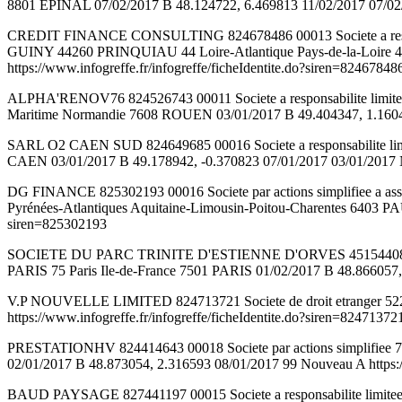
8801 EPINAL 07/02/2017 B 48.124722, 6.469813 11/02/2017 07/02/20
CREDIT FINANCE CONSULTING 824678486 00013 Societe a responsabili
GUINY 44260 PRINQUIAU 44 Loire-Atlantique Pays-de-la-Loire
https://www.infogreffe.fr/infogreffe/ficheIdentite.do?siren=82467848
ALPHA'RENOV76 824526743 00011 Societe a responsabilite lim
Maritime Normandie 7608 ROUEN 03/01/2017 B 49.404347, 1.160439 
SARL O2 CAEN SUD 824649685 00016 Societe a responsabilite li
CAEN 03/01/2017 B 49.178942, -0.370823 07/01/2017 03/01/2017 Nou
DG FINANCE 825302193 00016 Societe par actions simplifiee a associ
Pyrénées-Atlantiques Aquitaine-Limousin-Poitou-Charentes 6403 PAU
siren=825302193
SOCIETE DU PARC TRINITE D'ESTIENNE D'ORVES 451544084 00044 So
PARIS 75 Paris Ile-de-France 7501 PARIS 01/02/2017 B 48.866057, 2
V.P NOUVELLE LIMITED 824713721 Societe de droit etranger 5221Z
https://www.infogreffe.fr/infogreffe/ficheIdentite.do?siren=82471372
PRESTATIONHV 824414643 00018 Societe par actions simplifiee 79
02/01/2017 B 48.873054, 2.316593 08/01/2017 99 Nouveau A https://
BAUD PAYSAGE 827441197 00015 Societe a responsabilite limi