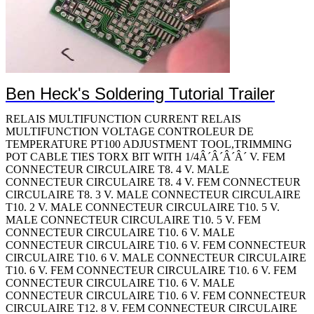
Ben Heck's Soldering Tutorial Trailer
RELAIS MULTIFUNCTION CURRENT RELAIS MULTIFUNCTION VOLTAGE CONTROLEUR DE TEMPERATURE PT100 ADJUSTMENT TOOL,TRIMMING POT CABLE TIES TORX BIT WITH 1/4Â´Â´Â´Â´ V. FEM CONNECTEUR CIRCULAIRE T8. 4 V. MALE CONNECTEUR CIRCULAIRE T8. 4 V. FEM CONNECTEUR CIRCULAIRE T8. 3 V. MALE CONNECTEUR CIRCULAIRE T10. 2 V. MALE CONNECTEUR CIRCULAIRE T10. 5 V. MALE CONNECTEUR CIRCULAIRE T10. 5 V. FEM CONNECTEUR CIRCULAIRE T10. 6 V. MALE CONNECTEUR CIRCULAIRE T10. 6 V. FEM CONNECTEUR CIRCULAIRE T10. 6 V. MALE CONNECTEUR CIRCULAIRE T10. 6 V. FEM CONNECTEUR CIRCULAIRE T10. 6 V. FEM CONNECTEUR CIRCULAIRE T10. 6 V. MALE CONNECTEUR CIRCULAIRE T10. 6 V. FEM CONNECTEUR CIRCULAIRE T12. 8 V. FEM CONNECTEUR CIRCULAIRE T12. 8 V. FEM RF/COAXIAL SMC PLUG STR 50 OHM CLAMP/SLDR CONNECTEUR CIRCULAIRE T12. 8 V. FEM CONNECTEUR CIRCULAIRE T12. 8 V. MALE CONNECTEUR CIRCULAIRE T12. 8 V. FEM CONNECTEUR CIRCULAIRE T12. 10 V. MALE CONNECTEUR CIRCULAIRE T12. 10 V. FEM CONNECTEUR CIRCULAIRE T12. 10 V. MALE CONNECTEUR CIRCULAIRE T12. 10 V. FEM CONNECTEUR CIRCULAIRE T12. 10 V. FEM CONNECTEUR CIRCULAIRE T12. 10 V. FEM CONNECTEUR CIRCULAIRE T12. 10 V. MALE CONNECTEUR CIRCULAIRE T12. 10 V. FEM CONNECTEUR CIRCULAIRE T12. 14 V. MALE CONNECTEUR CIRCULAIRE T14. 15 V. MALE CONNECTEUR CIRCULAIRE T14. 15 V. MALE CONNECTEUR CIRCULAIRE T14. 18 V. MALE CONNECTEUR CIRCULAIRE T14. 18 V. MALE CONNECTEUR CIRCULAIRE T14. 18 V. FEM CONNECTEUR CIRCULAIRE T14. 19 V. MALE CONNECTEUR CIRCULAIRE T14. 19 V. FEM CONNECTEUR CIRCULAIRE T14. 19 V. FEM CONNECTEUR CIRCULAIRE T14. 19 V. MALE CONNECTEUR CIRCULAIRE T14. 19 V. FEM CONNECTEUR CIRCULAIRE T16. 8 V. FEM CONNECTEUR CIRCULAIRE T16. 26 V. FEM CONNECTEUR CIRCULAIRE T16. 26 V. MALE CONNECTEUR CIRCULAIRE T16. 26 V. FEM CONNECTEUR CIRCULAIRE T16. 23 V. MALE CONNECTEUR CIRCULAIRE T18. 32 V. MALE CONNECTEUR CIRCULAIRE T18. 32 V. FEM CONNECTEUR CIRCULAIRE T20. 16 V. MALE CONNECTEUR CIRCULAIRE T20. 41 V. MALE CONNECTEUR CIRCULAIRE T20. 41 V. FEM CONNECTEUR CIRCULAIRE T22. 41 V. MALE CONNECTEUR CIRCULAIRE T22. 55 V. MALE CONNECTEUR CIRCULAIRE T22. 55 V. FEM CONNECTEUR CIRCULAIRE T22. 55 V. FEM CONNECTEUR CIRCULAIRE T22. 55 V. MALE CONNECTEUR CIRCULAIRE T22. 55 V. MALE CONNECTEUR CIRCULAIRE T22. 55 V. FEM CONNECTEUR CIRCULAIRE T12. 4 V. MALE CONNECTEUR CIRCULAIRE T12. 10 V. FEM CONNECTEUR CIRCULAIRE T14. 18 V. FEM CONNECTEUR CIRCULAIRE T8. 2 V. MALE CONNECTEUR CIRCULAIRE T8. 3 V. MALE CONNECTEUR CIRCULAIRE T8. 4 V. MALE CONNECTEUR CIRCULAIRE T8. 4 V. MALE CONNECTEUR CIRCULAIRE T10. 6 V. MALE CONNECTEUR CIRCULAIRE T10. 6 V. MALE CONNECTEUR CIRCULAIRE T12. 3 V. MALE CONNECTEUR CIRCULAIRE T12. 3 V. MALE CONNECTEUR CIRCULAIRE T12. 3 V. FEM CONNECTEUR CIRCULAIRE T12. 4 V. MALE CONNECTEUR CIRCULAIRE T12. 4 V. FEM CONNECTEUR CIRCULAIRE T12. 10 V. MALE CONNECTEUR CIRCULAIRE T12. 10 V. MALE CONNECTEUR CIRCULAIRE T12. 10 V. MALE CONNECTEUR CIRCULAIRE T12. 10 V. MALE RF/COAXIAL SMB PLUG STR 50 OHM CRIMP/SLDR CONNECTEUR CIRCULAIRE T12. 14 V. MALE CONNECTEUR CIRCULAIRE T14. 5 V. MALE CONNECTEUR CIRCULAIRE T14. 5 V. FEM CONNECTEUR CIRCULAIRE T14. 12 V. MALE CONNECTEUR CIRCULAIRE T14. 15 V. MALE CONNECTEUR CIRCULAIRE T14. 15 V. MALE CONNECTEUR CIRCULAIRE T14. 18 V. MALE CONNECTEUR CIRCULAIRE T14. 18 V. MALE CONNECTEUR CIRCULAIRE T14. 19 V. MALE CONNECTEUR CIRCULAIRE T14. 19 V. MALE CONNECTEUR CIRCULAIRE T16. 8 V. MALE CONNECTEUR CIRCULAIRE T16. 8 V. FEM CONNECTEUR CIRCULAIRE T16. 23 V. MALE CONNECTEUR CIRCULAIRE T16. 26 V. MALE CONNECTEUR CIRCULAIRE T16. 26 V. MALE CONNECTEUR CIRCULAIRE T16. 26 V. MALE CONNECTEUR CIRCULAIRE T16. 26 V. MALE CONNECTEUR CIRCULAIRE T16. 23 V. MALE CONNECTEUR CIRCULAIRE T18. 11 V. MALE CONNECTEUR CIRCULAIRE T18. 30 V. MALE CONNECTEUR CIRCULAIRE T18. 32 V. MALE CONNECTEUR CIRCULAIRE T18. 32 V. MALE CONNECTEUR CIRCULAIRE T18. 32 V. MALE CONNECTEUR CIRCULAIRE T20. 24 V. MALE CONNECTEUR CIRCULAIRE T20. 27 V. MALE CONNECTEUR CIRCULAIRE T20. 41 V. MALE CONNECTEUR CIRCULAIRE T20. 41 V. MALE CONNECTEUR CIRCULAIRE T20. 41 V. MALE CONNECTEUR CIRCULAIRE T20. 41 V. MALE CONNECTEUR CIRCULAIRE T20. 41 V. FEM CONNECTEUR CIRCULAIRE T22. 55 V. MALE CONNECTEUR CIRCULAIRE T22. 55 V. MALE CONNECTEUR CIRCULAIRE T22. 55 V. MALE CONNECTEUR CIRCULAIRE T22. 55 V. MALE CONNECTEUR CIRCULAIRE T22. 55 V. MALE CONNECTEUR CIRCULAIRE T22. 55 V. FEM CONNECTEUR CIRCULAIRE T24. 61 V. MALE CONNECTEUR CIRCULAIRE T24. 61 V. MALE CONNECTEUR CIRCULAIRE T12. 3 V. FEM CONNECTEUR CIRCULAIRE T14. 5 V. MALE CONNECTEUR CIRCULAIRE T14. 5 V. MALE CONNECTEUR CIRCULAIRE T14. 5 V. FEM CONNECTEUR CIRCULAIRE T10. 6 V. FEM CONNECTEUR CIRCULAIRE T12. 8 V. FEM CONNECTEUR CIRCULAIRE T12. 8 V. FEM CONNECTEUR CIRCULAIRE T12. 8 V. FEM CONNECTEUR CIRCULAIRE T12. 8 V. FEM CONNECTEUR CIRCULAIRE T14. 18 V. FEM CONNECTEUR CIRCULAIRE T14. 5 V. MALE CONNECTEUR CIRCULAIRE T14. 15 V. FEM RF/COAXIAL SMB BHD JACK STR 50 OHM SOLDER CONNECTEUR CIRCULAIRE T14. 19 V. FEM CONNECTEUR CIRCULAIRE T14. 5 V. FEM CONNECTEUR CIRCULAIRE T12. 10 V. FEM CONNECTEUR CIRCULAIRE T16. 26 V. FEM CONNECTEUR CIRCULAIRE T20. 27 V. MALE CONNECTEUR CIRCULAIRE T8. 2 V. FEM CONNECTEUR CIRCULAIRE T8. 3 V. MALE CONNECTEUR CIRCULAIRE T8. 4 V. FEM CONNECTEUR CIRCULAIRE T22. 41 V. MALE CONNECTEUR CIRCULAIRE T8. 2 V. FEM RF/COAXIAL SMB BHD JACK STR 50 OHM SOLDER CONNECTEUR CIRCULAIRE T8. 4 V. FEM CONNECTEUR CIRCULAIRE T20. 16 V. MALE CONNECTEUR CIRCULAIRE T20. 41 V. MALE CONNECTEUR CIRCULAIRE T8. 4 V. FEM CONNECTEUR CIRCULAIRE T12. 10 V. FEM CONNECTEUR CIRCULAIRE T12. 3 V. MALE CONNECTEUR CIRCULAIRE T14. 12 V. FEM CONNECTEUR CIRCULAIRE T14. 15 V. FEM CONNECTEUR CIRCULAIRE T14. 18 V. FEM CONNECTEUR CIRCULAIRE T14. 18 V. FEM CONNECTEUR CIRCULAIRE T14. 5 V. FEM CONNECTEUR CIRCULAIRE T16. 26 V. FEM CONNECTEUR CIRCULAIRE T16. 26 V. FEM CONNECTEUR CIRCULAIRE T16. 26 V. FEM CONNECTEUR CIRCULAIRE T16. 26 V. FEM CONNECTEUR CIRCULAIRE T16. 8 V. MALE CONNECTEUR CIRCULAIRE T16. 8 V. FEM CONNECTEUR CIRCULAIRE T16. 8 V. FEM CONNECTEUR CIRCULAIRE T18. 11 V. FEM CONNECTEUR CIRCULAIRE T18. 32 V. FEM CONNECTEUR CIRCULAIRE T18. 32 V. FEM CONNECTEUR CIRCULAIRE T20. 27 V. MALE CONNECTEUR CIRCULAIRE T20. 27 V. MALE CONNECTEUR CIRCULAIRE T20. 27 V. MALE CONNECTEUR CIRCULAIRE T20. 41 V. FEM CONNECTEUR CIRCULAIRE T22. 55 V. MALE CONNECTEUR CIRCULAIRE T22. 55 V. MALE CONNECTEUR CIRCULAIRE T22. 55 V. MALE CONNECTEUR CIRCULAIRE T22. 55 V. FEM CONNECTEUR CIRCULAIRE T24. 61 V. FEM CONNECTEUR CIRCULAIRE T24. 61 V. FEM CONNECTEUR CIRCULAIRE T8. 2 V. FEM CONNECTEUR CIRCULAIRE T8. 2 V. FEM RF/COAXIAL,SMB BHD JACK R/A 50 OHM CRIM CONNECTEUR CIRCULAIRE T8. 3 V. FEM CONNECTEUR CIRCULAIRE T8. 3 V. FEM CONNECTEUR CIRCULAIRE T12. 8 V. FEM CONNECTEUR CIRCULAIRE T8. 2 V. FEM CONNECTEUR CIRCULAIRE T8. 3 V. FEM CONNECTEUR CIRCULAIRE T8. 3 V. FEM CONNECTEUR CIRCULAIRE T8. 4 V. FEM CONNECTEUR CIRCULAIRE T20. 41 V. MALE CONNECTEUR CIRCULAIRE T20. 41 V. MALE CONNECTEUR CIRCULAIRE T8. 2 V. FEM CONNECTEUR CIRCULAIRE T8. 3 V. FEM CONNECTEUR CIRCULAIRE T8. 3 V. FEM CONNECTEUR CIRCULAIRE T8. 4 V. FEM CONNECTEUR CIRCULAIRE T10. 6 V. MALE CONNECTEUR CIRCULAIRE T10. 6 V. FEM CONNECTEUR CIRCULAIRE T20. 16 V. MALE CONNECTEUR CIRCULAIRE T20. 16 V. FEM CONNECTEUR CIRCULAIRE T22. 41 V. MALE HEX JAM NUT CONNECTEUR CIRCULAIRE T10. 6 V. FEM CONNECTEUR CIRCULAIRE T12. 10 V. FEM CONNECTEUR CIRCULAIRE T16. 23 V. FEM CONNECTEUR CIRCULAIRE T16. 26 V. FEM CONNECTEUR CIRCULAIRE T16. 8 V. MALE CONNECTEUR CIRCULAIRE T16. 8 V. FEM CONNECTEUR CIRCULAIRE T20. 27 V. MALE CONNECTEUR CIRCULAIRE T20. 41 V. FEM CONNECTEUR CIRCULAIRE T20. 41 V. FEM CONNECTEUR CIRCULAIRE T22. 41 V. MALE CONNECTEUR CIRCULAIRE T22. 55 V. MALE CONNECTEUR CIRCULAIRE T22. 55 V. MALE CONNECTEUR CIRCULAIRE T22. 55 V. FEM CRIMP TOOL CONNECTEUR CIRCULAIRE T8. 2 V. FEM CONNECTEUR CIRCULAIRE T8. 3 V. FEM CONNECTEUR CIRCULAIRE T8. 4 V. FEM CONNECTEUR CIRCULAIRE T8. 4 V. FEM CONNECTEUR CIRCULAIRE T10. 6 V. FEM CONNECTEUR CIRCULAIRE T10. 6 V. FEM CONNECTEUR CIRCULAIRE T10. 6 V. FEM CONNECTEUR CIRCULAIRE T10. 6 V. FEM CONNECTEUR CIRCULAIRE T10. 6 V. FEM CONNECTEUR CIRCULAIRE T10. 6 V. FEM CRIMP TOOL CONNECTEUR CIRCULAIRE T10. 6 V. FEM CONNECTEUR CIRCULAIRE T12. 10 V. FEM CONNECTEUR CIRCULAIRE T12. 3 V. MALE CONNECTEUR CIRCULAIRE T14. 19 V. MALE CONNECTEUR CIRCULAIRE T16. 8 V. MALE CONNECTEUR CIRCULAIRE T16. 8 V. FEM CONNECTEUR CIRCULAIRE T18. 11 V. FEM CONNECTEUR CIRCULAIRE T18. 32 V. FEM CONNECTEUR CIRCULAIRE T22. 21 V. MALE CONNECTEUR CIRCULAIRE T22. 21 V. MALE CONNECTEUR CIRCULAIRE T22. 55 V. MALE CONNECTEUR CIRCULAIRE T22. 55 V. MALE CONNECTEUR CIRCULAIRE T22. 55 V. FEM CONNECTEUR CIRCULAIRE T8. 2 V. FEM CONNECTEUR CIRCULAIRE T8. 2 V. FEM CONNECTEUR CIRCULAIRE T10. 6 V. MALE CONNECTEUR CIRCULAIRE T20. 16 V. MALE CONNECTEUR CIRCULAIRE T20. 16 V. MALE CONNECTEUR CIRCULAIRE T20. 41 V. FEM CONNECTEUR CIRCULAIRE T10. 6 V. FEM CONNECTEUR CIRCULAIRE T12. 10 V. FEM RF/COAXIAL N PLUG STR 50 OHM CLAMP/SOLDER CONNECTEUR CIRCULAIRE T14. 18 V. FEM CONNECTEUR CIRCULAIRE T16. 26 V. FEM CONNECTEUR CIRCULAIRE T16. 26 V. FEM CONNECTEUR CIRCULAIRE T12. 10 V. MALE CONNECTEUR CIRCULAIRE T12. 10 V. MALE CONNECTEUR CIRCULAIRE T12. 8 V. MALE CONNECTEUR CIRCULAIRE T12. 8 V. MALE CONNECTEUR CIRCULAIRE T12. 8 V. MALE CONNECTEUR CIRCULAIRE T12. 8 V. MALE CONNECTEUR CIRCULAIRE T14. 12 V. MALE CONNECTEUR CIRCULAIRE T14. 12 V. FEM CONNECTEUR CIRCULAIRE T14. 12 V. FEM CONNECTEUR CIRCULAIRE T14. 12 V. FEM CONNECTEUR CIRCULAIRE T14. 15 V. FEM CONNECTEUR CIRCULAIRE T14. 18 V. MALE CONNECTEUR CIRCULAIRE T14. 18 V. MALE CONNECTEUR CIRCULAIRE T14. 18 V. MALE CONNECTEUR CIRCULAIRE T14. 18 V. FEM CONNECTEUR CIRCULAIRE T14. 18 V. FEM CONNECTEUR CIRCULAIRE T14. 18 V. FEM CONNECTEUR CIRCULAIRE T14. 18 V. FEM CONNECTEUR CIRCULAIRE T14. 18 V. FEM CONNECTEUR CIRCULAIRE T14. 18 V. FEM CONNECTEUR CIRCULAIRE T14. 19 V. MALE CONNECTEUR CIRCULAIRE T14. 19 V. MALE CONNECTEUR CIRCULAIRE T14. 19 V. MALE CONNECTEUR CIRCULAIRE T14. 19 V. MALE CONNECTEUR CIRCULAIRE T14. 19 V. MALE CONNECTEUR CIRCULAIRE T14. 19 V. MALE CONNECTEUR CIRCULAIRE T14. 19 V. FEM CONNECTEUR CIRCULAIRE T14. 19 V. FEM