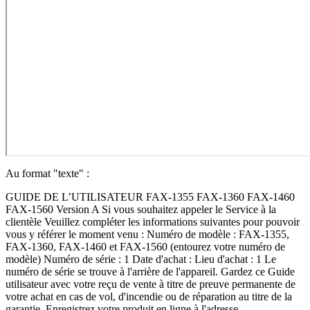
Au format "texte" :
GUIDE DE L’UTILISATEUR FAX-1355 FAX-1360 FAX-1460 FAX-1560 Version A Si vous souhaitez appeler le Service à la clientèle Veuillez compléter les informations suivantes pour pouvoir vous y référer le moment venu : Numéro de modèle : FAX-1355, FAX-1360, FAX-1460 et FAX-1560 (entourez votre numéro de modèle) Numéro de série : 1 Date d'achat : Lieu d'achat : 1 Le numéro de série se trouve à l'arrière de l'appareil. Gardez ce Guide utilisateur avec votre reçu de vente à titre de preuve permanente de votre achat en cas de vol, d'incendie ou de réparation au titre de la garantie. Enregistrez votre produit en ligne à l'adresse http://www.brother.com/registration/ En enregistrant votre produit auprès de Brother, vous serez inscrit comme propriétaire initial du produit. Votre enregistrement auprès de Brother :  pourra servir de confirmation de la date d'achat de votre produit en cas de perte du reçu ; et  pourra appuyer une demande de réclamation auprès de l'assurance en cas de perte d'un produit couvert par une assurance. © 2006 Brother Industries, Ltd. i Conformité, compilation et avis de publication CET ÉQUIPEMENT EST CONÇU POUR FONCTIONNER AVEC UNE LIGNE RTPC ANALOGIQUE À DEUX FILS ÉQUIPÉE DU CONNECTEUR APPROPRIÉ. INFORMATIONS D'AGRÉMENT Brother signale qu'il est possible que ce produit ne fonctionne pas correctement dans un pays autre que celui où il a été acheté, et qu'aucune garantie n'est offerte dans le cas où ce produit serait utilisé sur les lignes de télécommunications publiques d'un autre pays. Compilation et avis de publication Ce manuel a été rédigé et publié sous le contrôle de Brother Industries Ltd., et il couvre les dernières descriptions et spécifications des produits. Le contenu de ce manuel et les spécifications de ce produit peuvent être modifiés sans préavis. Brother se réserve le droit de modifier, sans préavis, les spécifications et les informations figurant dans ce présent manuel et ne sera pas responsable des préjudices (y compris des préjudices indirects) résultant des informations présentées ici, entre autres, sans pour autant s'y limiter, des erreurs typographiques et d'autres erreurs concernant le manuel. ii Déclaration de conformité CE conformément à la directive R & TTE iii Déclaration de conformité CE conformément à la directive R & TTE Fabricant Brother Industries, Ltd. 15-1, Naeshiro-cho, Mizuho-ku, Nagoya 467-8561, Japon Usine Brother Industries (Shen Zhen) Ltd G02414-1, Bao Chang Li Bonded Parc industriel du transport, Complexe industriel Bao Long, Longgang, Shenzhen, Chine Par la présente déclare que: Caractéristiques de l'appareil : Télécopieur Type : Groupe 3 Nom du modèle : FAX-1355, FAX-1360, FAX-1460, FAX-1560 est conforme aux dispositions de la directive R & TTE (1999/5/CE) et nous déclarons la conformité aux normes suivantes: Standards appliqués : Harmonisé : Sécurité : EN60950-1:2001+A11: 2004 CEM : EN55022: 1998 +A1: 2000 +A2: 2003 Classe B EN55024: 1998 +A1: 2001 +A2: 2003 EN61000-3-2: 2000 EN61000-3-3: 1995 +A1: 2001 Radio : EN301 406 V1.5.1 EN301 489-1 1.6.1 EN301 489-6 V1.2.1 * La radio ne s'applique que pour le modèle FAX-1560. Première année de l'apposition du marquage CE: 2006 Délivré par : Brother Industries, Ltd. Date : 1 Octobre 2006 Lieu : Nagoya, Japon iv Table des matières Section I Généralités 1 Généralités 2 Utilisation de la documentation..............................................................................2 Symboles et conventions utilisés dans la documentation ...............................2 Description du panneau de commande .................................................................3 2 Chargement des documents et du papier 7 Chargement des documents..................................................................................7 Utilisation du chargeur automatique de documents ........................................7 Zone de numérisation......................................................................................8 Manipulation et utilisation de papier ordinaire .......................................................8 Choix du support approprié ...........................................................................10 Chargement du papier .........................................................................................11 Comment charger du papier..........................................................................11 Zone imprimable............................................................................................13 3 Configuration de base 14 Mode veille...........................................................................................................14 Comment mettre l'appareil en mode veille ....................................................14 Comment annuler le mode veille ...................................................................14 Configuration du mode veille .........................................................................14 Temporisation de mode .......................................................................................16 Réglages du papier..............................................................................................16 Format de papier ...........................................................................................16 Réglages du volume ............................................................................................16 Volume de la sonnerie...................................................................................16 Volume du signal sonore ...............................................................................16 Volume du haut-parleur .................................................................................17 Passage automatique à l'heure d'été...................................................................17 Écran LCD ...........................................................................................................17 Contraste de l'écran LCD ..............................................................................17 4 Fonctions de sécurité 18 Verrouillage TX (FAX-1355 et FAX-1360) ...........................................................18 Définition et modification du mot de passe de la fonction de verrouillage.....18 Activation/Désactivation du verrouillage TX ..................................................19 Sécurité mémoire (FAX-1460 et FAX-1560)........................................................19 Définition et modification du mot de passe de sécurité mémoire ..................20 Activation/Désactivation de la sécurité mémoire ...........................................20 v Section II Fax 5 Envoi d'un fax 22 Passage en mode Fax.........................................................................................22 Envoi de fax à partir du chargeur automatique de documents .....................22 Annulation d'un fax en cours d'envoi .............................................................22 Diffusion...............................................................................................................22 Annulation d'une diffusion en cours...............................................................23 Opérations d'envoi supplémentaires ...................................................................23 Envoi de fax en utilisant différents réglages ..................................................23 Contraste .......................................................................................................24 Changement de résolution des fax................................................................24 Accès double .................................................................................................24 Envoi en temps réel.......................................................................................25 Mode Outre-mer ............................................................................................25 Envoi différé...................................................................................................25 Envoi par lots en différé.................................................................................26 Vérification et annulation de travaux en attente ............................................26 Envoi manuel d'un fax ...................................................................................27 Envoi d'un fax à la fin d'une conversation .....................................................27 Message de mémoire saturée .......................................................................27 6 Réception d'un fax 28 Modes de réception .............................................................................................28 Choix du mode de réception..........................................................................28 Utilisation des modes de réception......................................................................30 Fax seulement...............................................................................................30 Fax/Tél...........................................................................................................30 Manuel...........................................................................................................30 Répondeur (Repondeur Actif) (FAX-1460 et FAX-1560)...............................30 Tel/Rep.Ext (FAX-1355 et FAX-1360) ...........................................................30 Paramètres du mode de réception ......................................................................31 Nombre de sonneries ....................................................................................31 Durée sonnerie F/T (mode Fax/Tél seulement).............................................31 Détection fax..................................................................................................32 Opérations de réception supplémentaires...........................................................33 Impression d'un fax entrant