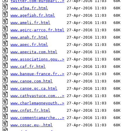
twitter.com-europarl..>
www.afpa.fr.html
www.agefiph.fr.html
www.ameli.fr.html
www.agirc-arrco.fr.html
www.anah.fr.html
www.apec.fr.html
www.apecita.com.html
www.associations.gou..>
www.caf.fr.html
www.banque-france.fr..>
www.canoe.com.html
www.canoe.qc.ca.html
www.cathyastuce.com...>
www.charlemagneyouth..>
www.cnfpt.fr.html
www.commentcamarche...>
www.cosac.eu-.html