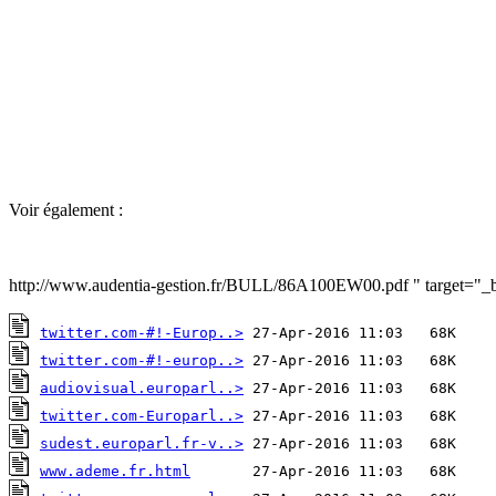
Voir également :
http://www.audentia-gestion.fr/BULL/86A100EW00.pdf " target="_
twitter.com-#!-Europ..>
twitter.com-#!-europ..>
audiovisual.europarl..>
twitter.com-Europarl..>
sudest.europarl.fr-v..>
www.ademe.fr.html