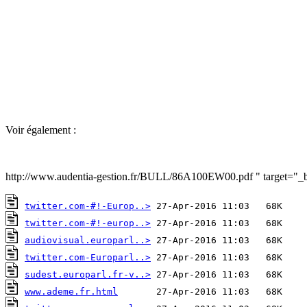
Voir également :
http://www.audentia-gestion.fr/BULL/86A100EW00.pdf " target="_
twitter.com-#!-Europ..>
twitter.com-#!-europ..>
audiovisual.europarl..>
twitter.com-Europarl..>
sudest.europarl.fr-v..>
www.ademe.fr.html