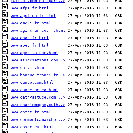
twitter.com-europarl..>
www.afpa.fr.html
www.agefiph.fr.html
www.ameli.fr.html
www.agirc-arrco.fr.html
www.anah.fr.html
www.apec.fr.html
www.apecita.com.html
www.associations.gou..>
www.caf.fr.html
www.banque-france.fr..>
www.canoe.com.html
www.canoe.qc.ca.html
www.cathyastuce.com...>
www.charlemagneyouth..>
www.cnfpt.fr.html
www.commentcamarche...>
www.cosac.eu-.html