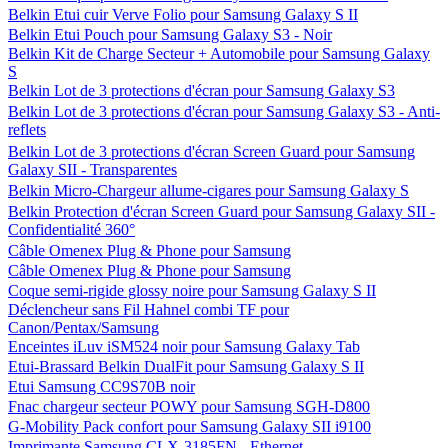
Belkin Etui cuir Verve Folio pour Samsung Galaxy S II
Belkin Etui Pouch pour Samsung Galaxy S3 - Noir
Belkin Kit de Charge Secteur + Automobile pour Samsung Galaxy
S
Belkin Lot de 3 protections d'écran pour Samsung Galaxy S3
Belkin Lot de 3 protections d'écran pour Samsung Galaxy S3 - Anti-
reflets
Belkin Lot de 3 protections d'écran Screen Guard pour Samsung
Galaxy SII - Transparentes
Belkin Micro-Chargeur allume-cigares pour Samsung Galaxy S
Belkin Protection d'écran Screen Guard pour Samsung Galaxy SII -
Confidentialité 360°
Câble Omenex Plug & Phone pour Samsung
Câble Omenex Plug & Phone pour Samsung
Coque semi-rigide glossy noire pour Samsung Galaxy S II
Déclencheur sans Fil Hahnel combi TF pour
Canon/Pentax/Samsung
Enceintes iLuv iSM524 noir pour Samsung Galaxy Tab
Etui-Brassard Belkin DualFit pour Samsung Galaxy S II
Etui Samsung CC9S70B noir
Fnac chargeur secteur POWY pour Samsung SGH-D800
G-Mobility Pack confort pour Samsung Galaxy SII i9100
Imprimante Samsung CLX-3185FN - Ethernet