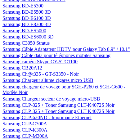
Samsung BD-E5300
Samsung BD-E5500 3D
Samsung BD-E6100 3D
Samsung BD-E8300 3D
Samsung BD-ES5000
Samsung BD-ES6000 3D
Samsung C3050 Stratus
Samsung Câble Adaptateur HDTV pour Galaxy Tab 8.9" / 10.1"
Samsung Câble data pour téléphones mobiles Samsung
Samsung caméra Skype CY-STC1100
Samsung CB20A12
Samsung Ch@t335 - GT-S3350 - Noir
Samsung Chargeur allume-cigares micro-USB
Samsung chargeur de voyage pour SGH-P260 et SGH-G600 -
Modèle Noir
Samsung Chargeur secteur de voyage micro-USB
Samsung CLP-325 + Toner Samsung CLT-K4072S Noir
Samsung CLP-325 + Toner Samsung CLT-K4072S Noir
Samsung CLP-620ND - Imprimante Ethernet
Samsung CLP-C300A
Samsung CLP-K300A
Samsung CLP-M300A