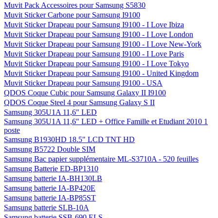
Muvit Pack Accessoires pour Samsung S5830
Muvit Sticker Carbone pour Samsung I9100
Muvit Sticker Drapeau pour Samsung I9100 - I Love Ibiza
Muvit Sticker Drapeau pour Samsung I9100 - I Love London
Muvit Sticker Drapeau pour Samsung I9100 - I Love New-York
Muvit Sticker Drapeau pour Samsung I9100 - I Love Paris
Muvit Sticker Drapeau pour Samsung I9100 - I Love Tokyo
Muvit Sticker Drapeau pour Samsung I9100 - United Kingdom
Muvit Sticker Drapeau pour Samsung I9100 - USA
QDOS Coque Cubic pour Samsung Galaxy II I9100
QDOS Coque Steel 4 pour Samsung Galaxy S II
Samsung 305U1A 11,6" LED
Samsung 305U1A 11,6" LED + Office Famille et Etudiant 2010 1
poste
Samsung B1930HD 18.5" LCD TNT HD
Samsung B5722 Double SIM
Samsung Bac papier supplémentaire ML-S3710A - 520 feuilles
Samsung Batterie ED-BP1310
Samsung batterie IA-BH130LB
Samsung batterie IA-BP420E
Samsung batterie IA-BP85ST
Samsung batterie SLB-10A
Samsung batterie SSB-690 ELS