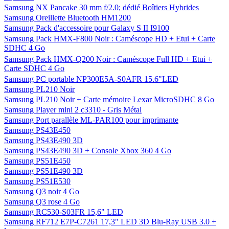
Samsung NX Pancake 30 mm f/2.0; dédié Boîtiers Hybrides
Samsung Oreillette Bluetooth HM1200
Samsung Pack d'accessoire pour Galaxy S II I9100
Samsung Pack HMX-F800 Noir : Caméscope HD + Etui + Carte
SDHC 4 Go
Samsung Pack HMX-Q200 Noir : Caméscope Full HD + Etui +
Carte SDHC 4 Go
Samsung PC portable NP300E5A-S0AFR 15.6"LED
Samsung PL210 Noir
Samsung PL210 Noir + Carte mémoire Lexar MicroSDHC 8 Go
Samsung Player mini 2 c3310 - Gris Métal
Samsung Port parallèle ML-PAR100 pour imprimante
Samsung PS43E450
Samsung PS43E490 3D
Samsung PS43E490 3D + Console Xbox 360 4 Go
Samsung PS51E450
Samsung PS51E490 3D
Samsung PS51E530
Samsung Q3 noir 4 Go
Samsung Q3 rose 4 Go
Samsung RC530-S03FR 15,6" LED
Samsung RF712 E7P-C7261 17,3" LED 3D Blu-Ray USB 3.0 +