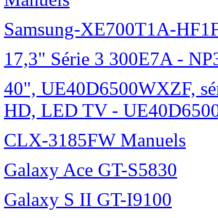
Samsung-XE700T1A-HF1F
17,3" Série 3 300E7A - N
40", UE40D6500WXZF, sé
HD, LED TV - UE40D6500
CLX-3185FW Manuels
Galaxy Ace GT-S5830
Galaxy S II GT-I9100