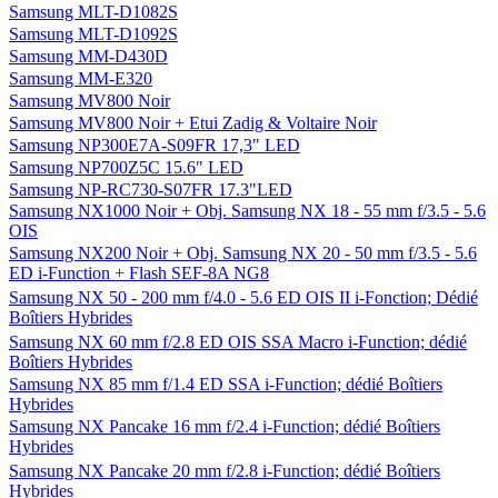
Samsung MLT-D1082S
Samsung MLT-D1092S
Samsung MM-D430D
Samsung MM-E320
Samsung MV800 Noir
Samsung MV800 Noir + Etui Zadig & Voltaire Noir
Samsung NP300E7A-S09FR 17,3" LED
Samsung NP700Z5C 15.6" LED
Samsung NP-RC730-S07FR 17.3"LED
Samsung NX1000 Noir + Obj. Samsung NX 18 - 55 mm f/3.5 - 5.6
OIS
Samsung NX200 Noir + Obj. Samsung NX 20 - 50 mm f/3.5 - 5.6
ED i-Function + Flash SEF-8A NG8
Samsung NX 50 - 200 mm f/4.0 - 5.6 ED OIS II i-Fonction; Dédié
Boîtiers Hybrides
Samsung NX 60 mm f/2.8 ED OIS SSA Macro i-Function; dédié
Boîtiers Hybrides
Samsung NX 85 mm f/1.4 ED SSA i-Function; dédié Boîtiers
Hybrides
Samsung NX Pancake 16 mm f/2.4 i-Function; dédié Boîtiers
Hybrides
Samsung NX Pancake 20 mm f/2.8 i-Function; dédié Boîtiers
Hybrides