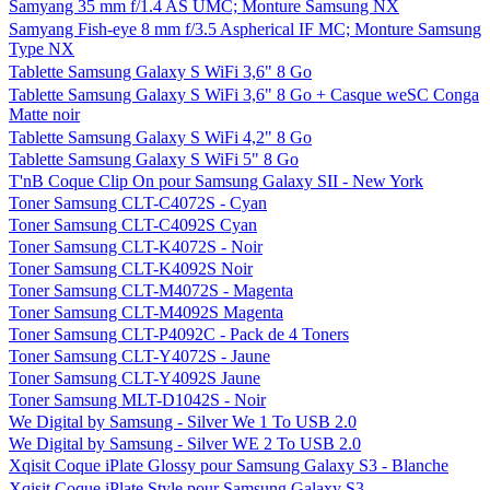
Samyang 35 mm f/1.4 AS UMC; Monture Samsung NX
Samyang Fish-eye 8 mm f/3.5 Aspherical IF MC; Monture Samsung
Type NX
Tablette Samsung Galaxy S WiFi 3,6" 8 Go
Tablette Samsung Galaxy S WiFi 3,6" 8 Go + Casque weSC Conga
Matte noir
Tablette Samsung Galaxy S WiFi 4,2" 8 Go
Tablette Samsung Galaxy S WiFi 5" 8 Go
T'nB Coque Clip On pour Samsung Galaxy SII - New York
Toner Samsung CLT-C4072S - Cyan
Toner Samsung CLT-C4092S Cyan
Toner Samsung CLT-K4072S - Noir
Toner Samsung CLT-K4092S Noir
Toner Samsung CLT-M4072S - Magenta
Toner Samsung CLT-M4092S Magenta
Toner Samsung CLT-P4092C - Pack de 4 Toners
Toner Samsung CLT-Y4072S - Jaune
Toner Samsung CLT-Y4092S Jaune
Toner Samsung MLT-D1042S - Noir
We Digital by Samsung - Silver We 1 To USB 2.0
We Digital by Samsung - Silver WE 2 To USB 2.0
Xqisit Coque iPlate Glossy pour Samsung Galaxy S3 - Blanche
Xqisit Coque iPlate Style pour Samsung Galaxy S3 -