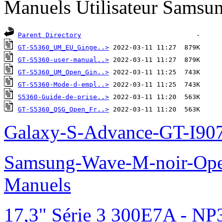
Manuels Utilisateur Samsun
Parent Directory
GT-S5360_UM_EU_Ginge..>
GT-S5360-user-manual..>
GT-S5360_UM_Open_Gin..>
GT-S5360-Mode-d-empl..>
S5360-Guide-de-prise..>
GT-S5360_QSG_Open_Fr..>
 2022-03-11 11:20  563K  
Galaxy-S-Advance-GT-I90
Samsung-Wave-M-noir-Ope
Manuels
17,3" Série 3 300E7A - N