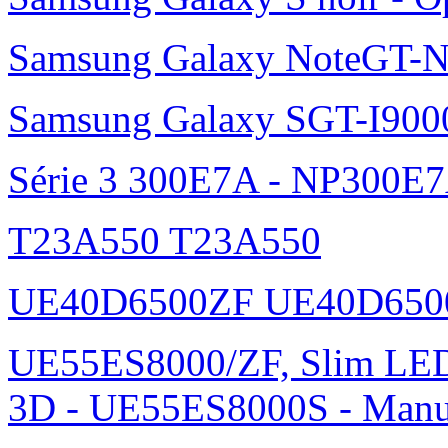
Samsung Galaxy NoteGT-
Samsung Galaxy SGT-I900
Série 3 300E7A - NP300E
T23A550 T23A550
UE40D6500ZF UE40D650
UE55ES8000/ZF, Slim L
3D - UE55ES8000S - Manu