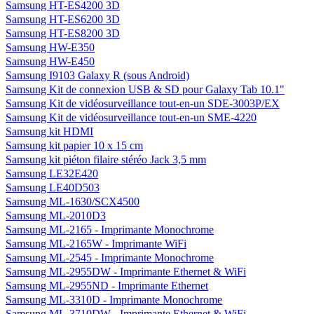
Samsung HT-ES4200 3D
Samsung HT-ES6200 3D
Samsung HT-ES8200 3D
Samsung HW-E350
Samsung HW-E450
Samsung I9103 Galaxy R (sous Android)
Samsung Kit de connexion USB & SD pour Galaxy Tab 10.1"
Samsung Kit de vidéosurveillance tout-en-un SDE-3003P/EX
Samsung Kit de vidéosurveillance tout-en-un SME-4220
Samsung kit HDMI
Samsung kit papier 10 x 15 cm
Samsung kit piéton filaire stéréo Jack 3,5 mm
Samsung LE32E420
Samsung LE40D503
Samsung ML-1630/SCX4500
Samsung ML-2010D3
Samsung ML-2165 - Imprimante Monochrome
Samsung ML-2165W - Imprimante WiFi
Samsung ML-2545 - Imprimante Monochrome
Samsung ML-2955DW - Imprimante Ethernet & WiFi
Samsung ML-2955ND - Imprimante Ethernet
Samsung ML-3310D - Imprimante Monochrome
Samsung ML-3710DW - Imprimante Ethernet & WiFi