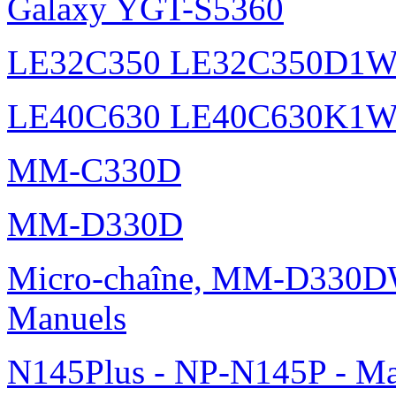
Galaxy YGT-S5360
LE32C350 LE32C350D1
LE40C630 LE40C630K1
MM-C330D
MM-D330D
Micro-chaîne, MM-D330DW
Manuels
N145Plus - NP-N145P - Ma