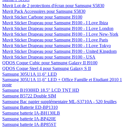
Muvit Lot de 2 protections d'écran pour Samsung S5830
Muvit Pack Accessoires pour Samsung S5830
Muvit Sticker Carbone pour Samsung I9100
Muvit Sticker Drapeau pour Samsung I9100 - I Love Ibiza
Muvit Sticker Drapeau pour Samsung I9100 - I Love London
Muvit Sticker Drapeau pour Samsung I9100 - I Love New-York
Muvit Sticker Drapeau pour Samsung I9100 - I Love Paris
Muvit Sticker Drapeau pour Samsung I9100 - I Love Tokyo
Muvit Sticker Drapeau pour Samsung I9100 - United Kingdom
Muvit Sticker Drapeau pour Samsung I9100 - USA
QDOS Coque Cubic pour Samsung Galaxy II I9100
QDOS Coque Steel 4 pour Samsung Galaxy S II
Samsung 305U1A 11,6" LED
Samsung 305U1A 11,6" LED + Office Famille et Etudiant 2010 1
poste
Samsung B1930HD 18.5" LCD TNT HD
Samsung B5722 Double SIM
Samsung Bac papier supplémentaire ML-S3710A - 520 feuilles
Samsung Batterie ED-BP1310
Samsung batterie IA-BH130LB
Samsung batterie IA-BP420E
Samsung batterie IA-BP85ST