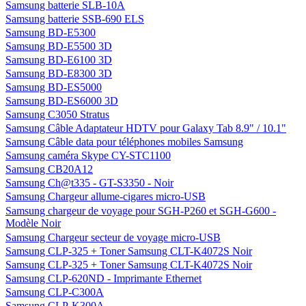
Samsung batterie SLB-10A
Samsung batterie SSB-690 ELS
Samsung BD-E5300
Samsung BD-E5500 3D
Samsung BD-E6100 3D
Samsung BD-E8300 3D
Samsung BD-ES5000
Samsung BD-ES6000 3D
Samsung C3050 Stratus
Samsung Câble Adaptateur HDTV pour Galaxy Tab 8.9" / 10.1"
Samsung Câble data pour téléphones mobiles Samsung
Samsung caméra Skype CY-STC1100
Samsung CB20A12
Samsung Ch@t335 - GT-S3350 - Noir
Samsung Chargeur allume-cigares micro-USB
Samsung chargeur de voyage pour SGH-P260 et SGH-G600 -
Modèle Noir
Samsung Chargeur secteur de voyage micro-USB
Samsung CLP-325 + Toner Samsung CLT-K4072S Noir
Samsung CLP-325 + Toner Samsung CLT-K4072S Noir
Samsung CLP-620ND - Imprimante Ethernet
Samsung CLP-C300A
Samsung CLP-K300A