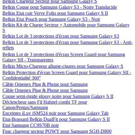
Belkin Chargeur Secteur pour Samsung Galaxy S
Belkin Coque pour Samsung Galaxy S3 - Noire Translucide
Belkin Etui cuir Verve Folio pour Samsung Galaxy S II
Belkin Etui Pouch pour Samsung Galaxy S3 - Noir
Belkin Kit de Charge Secteur + Automobile pour Samsung Galaxy
S
Belkin Lot de 3 protections d'écran pour Samsung Galaxy S3
Belkin Lot de 3 protections d'écran pour Samsung Galaxy S3 - Anti-
reflets
Belkin Lot de 3 protections d'écran Screen Guard pour Samsung
Galaxy SII - Transparentes
Belkin Micro-Chargeur allume-cigares pour Samsung Galaxy S
Belkin Protection d'écran Screen Guard pour Samsung Galaxy SII -
Confidentialité 360°
Câble Omenex Plug & Phone pour Samsung
Câble Omenex Plug & Phone pour Samsung
Coque semi-rigide glossy noire pour Samsung Galaxy S II
Déclencheur sans Fil Hahnel combi TF pour
Canon/Pentax/Samsung
Enceintes iLuv iSM524 noir pour Samsung Galaxy Tab
Etui-Brassard Belkin DualFit pour Samsung Galaxy S II
Etui Samsung CC9S70B noir
Fnac chargeur secteur POWY pour Samsung SGH-D800