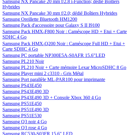
Samsung NX Pancake 20 mm f/2.8 i-Function; dédié Boîtiers
Hybrides
Samsung NX Pancake 30 mm f/2.0; dédié Boîtiers Hybrides
Samsung Oreillette Bluetooth HM1200
Samsung Pack d'accessoire pour Galaxy S II I9100
Samsung Pack HMX-F800 Noir : Caméscope HD + Etui + Carte
SDHC 4 Go
Samsung Pack HMX-Q200 Noir : Caméscope Full HD + Etui +
Carte SDHC 4 Go
Samsung PC portable NP300E5A-S0AFR 15.6"LED
Samsung PL210 Noir
Samsung PL210 Noir + Carte mémoire Lexar MicroSDHC 8 Go
Samsung Player mini 2 c3310 - Gris Métal
Samsung Port parallèle ML-PAR100 pour imprimante
Samsung PS43E450
Samsung PS43E490 3D
Samsung PS43E490 3D + Console Xbox 360 4 Go
Samsung PS51E450
Samsung PS51E490 3D
Samsung PS51E530
Samsung Q3 noir 4 Go
Samsung Q3 rose 4 Go
Samsung RC530-S03FR 15,6" LED