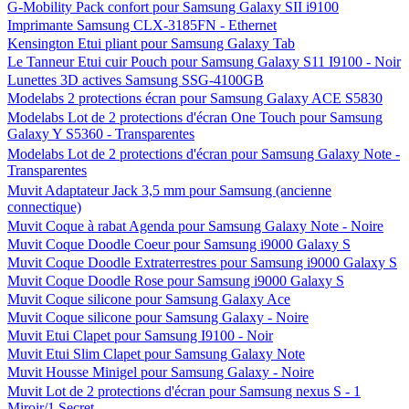
G-Mobility Pack confort pour Samsung Galaxy SII i9100
Imprimante Samsung CLX-3185FN - Ethernet
Kensington Etui pliant pour Samsung Galaxy Tab
Le Tanneur Etui cuir Pouch pour Samsung Galaxy S11 I9100 - Noir
Lunettes 3D actives Samsung SSG-4100GB
Modelabs 2 protections écran pour Samsung Galaxy ACE S5830
Modelabs Lot de 2 protections d'écran One Touch pour Samsung
Galaxy Y S5360 - Transparentes
Modelabs Lot de 2 protections d'écran pour Samsung Galaxy Note -
Transparentes
Muvit Adaptateur Jack 3,5 mm pour Samsung (ancienne
connectique)
Muvit Coque à rabat Agenda pour Samsung Galaxy Note - Noire
Muvit Coque Doodle Coeur pour Samsung i9000 Galaxy S
Muvit Coque Doodle Extraterrestres pour Samsung i9000 Galaxy S
Muvit Coque Doodle Rose pour Samsung i9000 Galaxy S
Muvit Coque silicone pour Samsung Galaxy Ace
Muvit Coque silicone pour Samsung Galaxy - Noire
Muvit Etui Clapet pour Samsung I9100 - Noir
Muvit Etui Slim Clapet pour Samsung Galaxy Note
Muvit Housse Minigel pour Samsung Galaxy - Noire
Muvit Lot de 2 protections d'écran pour Samsung nexus S - 1
Miroir/1 Secret