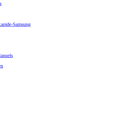
s
Rapide-Samsung
anuels
en