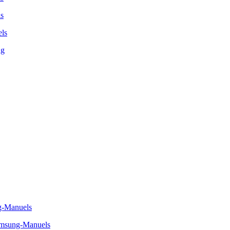
s
ls
ng
g-Manuels
sung-Manuels