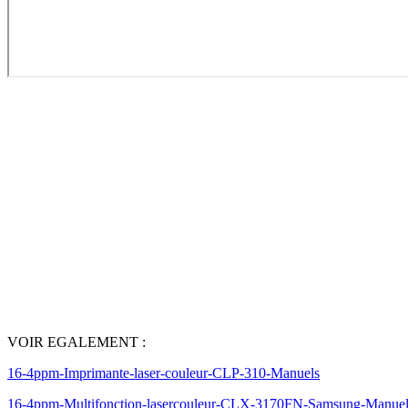
VOIR EGALEMENT :
16-4ppm-Imprimante-laser-couleur-CLP-310-Manuels
16-4ppm-Multifonction-lasercouleur-CLX-3170FN-Samsung-Manuel