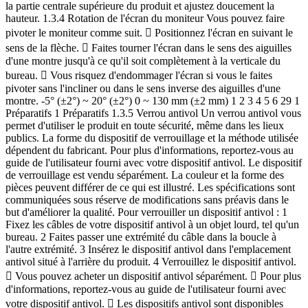
e supérieure du produit et ajustez doucement la hauteur. 1.3.4 Rotation de l'écran du moniteur Vous pouvez faire pivoter le moniteur comme suit.  Positionnez l'écran en suivant le sens de la flèche.  Faites tourner l'écran dans le sens des aiguilles d'une montre jusqu'à ce qu'il soit complètement à la verticale du bureau.  Vous risquez d'endommager l'écran si vous le faites pivoter sans l'incliner ou dans le sens inverse des aiguilles d'une montre. -5° (±2°) ~ 20° (±2°) 0 ~ 130 mm (±2 mm) 1 2 3 4 5 6 29 1 Préparatifs 1 Préparatifs 1.3.5 Verrou antivol Un verrou antivol vous permet d'utiliser le produit en toute sécurité, même dans les lieux publics. La forme du dispositif de verrouillage et la méthode utilisée dépendent du fabricant. Pour plus d'informations, reportez-vous au guide de l'utilisateur fourni avec votre dispositif antivol. Le dispositif de verrouillage est vendu séparément. La couleur et la forme des pièces peuvent différer de ce qui est illustré. Les spécifications sont communiquées sous réserve de modifications sans préavis dans le but d'améliorer la qualité. Pour verrouiller un dispositif antivol : 1 Fixez les câbles de votre dispositif antivol à un objet lourd, tel qu'un bureau. 2 Faites passer une extrémité du câble dans la boucle à l'autre extrémité. 3 Insérez le dispositif antivol dans l'emplacement antivol situé à l'arrière du produit. 4 Verrouillez le dispositif antivol.  Vous pouvez acheter un dispositif antivol séparément.  Pour plus d'informations, reportez-vous au guide de l'utilisateur fourni avec votre dispositif antivol.  Les dispositifs antivol sont disponibles chez les revendeurs de matériel électronique ou en ligne. 30 1 Préparatifs 1 Préparatifs 1.4 "MagicRotation Auto" La fonction "MagicRotation Auto" détecte la rotation des moniteurs équipés d'un capteur de rotation et fait pivoter l'écran Windows en conséquence. [Installation du logiciel] 1 Insérez le CD du manuel utilisateur fourni avec le produit dans le lecteur de CD-ROM. 2 Suivez les instructions à l'écran pour procéder à l'installation. Après l'installation, le menu de l'application s'affiche dans la langue du système d'exploitation. (Conforme aux politiques standard de Windows.) [Avertissement] 1 Compatible uniquement avec Windows 7 (32 bits ou 64 bits) et Windows 8 (32 bits ou 64 bits). 2 Compatible avec les cartes graphiques conformes au normes DDC/CI et MS API Si vous utilisez une carte graphique non conforme aux normes mentionnées ci-dessus, la fonction "MagicRotation Auto" ne sera peut-être pas disponible. 3 Pour optimiser les performances de la fonction, effectuez une mise à niveau du pilote de la carte graphique. 4 Quatorze langues sont disponibles pour l'installation. 5 Si l'orientation est définie sur un mode autre que Paysage dans le menu de résolution d'écran de Windows 7, la fonction "MagicRotation Auto" risque de ne pas fonctionner correctement. 6 Le menu à l'écran apparaît si le moniteur subit une rotation. Cela peut entraîner l'apparition du processus de reconfiguration de l'écran ou du phénomène de rémanence d'image, selon la carte graphique utilisée. Ce problème est directement lié au système d'exploitation Windows et non à l'appareil. 7 Si vous ne souhaitez pas que l'écran pivote automatiquement lorsque vous effectuez une rotation du moniteur, appuyez simultanément sur les touches Windows et L pour verrouiller Windows. Tout échec du verrouillage du système est lié aux contraintes de l'API Windows et non à l'appareil. (QJOLVK)UDQoDLV'HXWVFK0DJ\DU,WDOLDQR3ROVNL3RUWXJXrV ƧǊǈǈǁƿǀ(VSDxRO6YHQVND7UNoHᣣᧄ⺆ ∝䇁ଞ˲߭ 31 1 Préparatifs 1 Préparatifs 1.5 Rotation de l'écran Lorsque vous pivotez le moniteur, l'angle de rotation s'affiche sur l'écran du moniteur. Les options de menu d'affichage à l'écran (OSD) pivotent automatiquement lorsque l'écran pivote. [Avertissement] 1 Si le logiciel "MagicRotation Auto" n'est pas installé sur le moniteur, il n'est pas possible de faire pivoter le contenu affiché sur l'écran. Par contre, le menu à l'écran peut être pivoté de 90˚ et s'afficher correctement. 2 Après la rotation, il se peut que le menu à l'écran apparaisse dans un mode d'affichage différent de celui précédant la rotation. 0° 90° MENU SOURCE PIP/PBP MENU SOURCE PIP/PBP 2 Connexion et utilisation d'un périphérique source 32 2 Connexion et utilisation d'un périphérique source 2.1 Avant toute connexion 2.1.1 Points à vérifier avant la connexion  Avant de connecter un périphérique source, lisez le mode d'emploi qui l'accompagne. Le nombre et la position des ports peuvent varier en fonction du type de périphérique.  Ne branchez pas le câble d'alimentation avant que tous les branchements n'aient été établis. Si vous branchez le câble d'alimentation en cours de connexion, vous risquez d'endommager le produit.  Vérifiez les types de ports auxquels vous souhaitez vous connecter à l'arrière du produit. 2.2 Connexion et utilisation d'un ordinateur Sélectionnez la méthode de connexion adaptée à votre ordinateur.  Les composants de connexion peuvent varier en fonction des produits.  Pour s'assurer que l'affichage à l'écran est correct, n'utilisez pas de câble DVI vers DP, HDMI vers DP, micro HDMI vers DP ou d'autres câbles non standard achetés auprès d'un vendeur. Il vous est recommandé d'utiliser les câbles qui ont été fournis avec le produit. 2.2.1 Connexion à l'aide du câble DVI Ne branchez le câble d'alimentation qu'après avoir branché tous les autres câbles. Veillez à brancher un périphérique source avant de brancher le câble d'alimentation. 1 Connectez le câble DVI au port [DVI IN] à l'arrière du produit et au port DVI de l'ordinateur. 2 Appuyez sur [ ] pour définir DVI en tant que source d'entrée.  Les ports fournis peuvent varier selon le produit.  Si la fonction audio est prise en charge et le câble stéréo est branché, vous pouvez régler le Volume avec les boutons [ ] à l'avant de l'appareil.  L'utilisation d'un câble DVI non fourni avec le produit peut entraîner une dégradation de la résolution d'affichage. DVI IN 33 Connexion et utilisation d'un périphérique 2 source 2 Connexion et utilisation d'un périphérique source 2.2.2 Connexion à l'aide d'un câble DVI-HDMI Ne branchez le câble d'alimentation qu'après avoir branché tous les autres câbles. Veillez à brancher un périphérique source avant de brancher le câble d'alimentation. 1 Connectez le câble HDMI-DVI au port [DVI IN] à l'arrière du produit et au port HDMI de l'ordinateur. 2 Appuyez sur [ ] pour définir DVI en tant que source d'entrée.  Si la fonction audio est prise en charge et le câble stéréo est branché, vous pouvez régler le Volume avec les boutons [ ] à l'avant de l'appareil.  Les ports fournis peuvent varier selon le produit. DVI IN 34 Connexion et utilisation d'un périphérique 2 source 2 Connexion et utilisation d'un périphérique source 2.2.3 Branchement par câble HDMI Ne branchez le câble d'alimentation qu'après avoir branché tous les autres câbles. Veillez à brancher un périphérique source avant de brancher le câble d'alimentation. 1 Connectez le câble HDMI au port [HDMI IN] à l'arrière du produit et au port HDMI de l'ordinateur. 2 Appuyez sur [ ] pour définir HDMI en tant que source d'entrée.  Si la fonction audio est prise en charge, vous pouvez régler le Volume avec les boutons [ ] à l'avant de l'appareil.  Réglez l'option Mode PC/AV sur PC afin d'entendre un son lorsque le produit est raccordé à un PC via un câble HDMI.  Les ports fournis peuvent varier selon le produit. HDMI IN DVI IN PC/AV Mode DVI HDMI DisplayPort PC AV DVI PC Select the PC/AV mode for the HDMI source. 35 Connexion et utilisation d'un périphérique 2 source 2 Connexion et utilisation d'un périphérique source 2.2.4 Connexion à l'aide d'un câble HDMI-DVI Ne branchez le câble d'alimentation qu'après avoir branché tous les autres câbles. Veillez à brancher un périphérique source avant de brancher le câble d'alimentation. 1 Connectez le câble HDMI-DVI au port [HDMI IN] à l'arrière du produit et au port DVI de l'ordinateur. 2 Appuyez sur [ ] pour définir HDMI en tant que source d'entrée.  Pour entendre le son lorsque vous êtes connecté à un PC via un câble HDMI-DVI, branchez le câble audio, puis réglez Mode PC/AV sur DVI PC.  Les ports fournis peuvent varier selon le produit. HDMI IN Mode PC/AV DVI HDMI DisplayPort PC AV DVI PC Sélectionnez le mode PC/AV pour la source HDMI. 36 Connexion et utilisation d'un périphérique 2 source 2 Connexion et utilisation d'un périphérique source 2.2.5 Connexion à l'aide du câble DP Ne branchez le câble d'alimentation qu'après avoir branché tous les autres câbles. Veillez à brancher un périphérique source avant de brancher le câble d'alimentation. 1 Connectez l'une des extrémités du câble DP au port [DP IN] sur le côté du produit et l'autre extrémité au port DP de l'ordinateur. 2 Appuyez sur [ ] pour définir PortAffichage1 en tant que source d'entrée.  Si la fonction audio est prise en charge, vous pouvez régler le Volume avec les boutons [ ] à l'avant de l'appareil.  Les ports fournis peuvent varier selon le produit. DP IN 37 Connexion et utilisation d'un périphérique 2 source 2 Connexion et utilisation d'un périphérique source 2.2.6 Connexion à un casque ou à des enceintes Ne branchez le câble d'alimentation qu'après avoir branché tous les autres câbles. Veillez à brancher un périphérique source avant de brancher le câble d'alimentation. 1 Connectez le câble stéréo au port [AUDIO IN] à l'arrière de l'appareil et au port AUDIO OUT de l'ordinateur. 2 Branchez un périphérique de sortie audio (comme un casque ou des écouteurs) au port [AUDIO OUT] du produit.  Si le câble stéréo est branché, vous pouvez régler le Volume avec les boutons [ ] à l'avant de l'appareil.  Les ports fournis peuvent varier selon le produit. AUDIO OUT AU