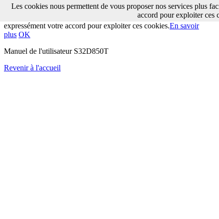
Les cookies nous permettent de vous proposer nos services plus fac
Les cookies nous permettent de vous proposer nos services plus
accord pour exploiter ces 
facilement. En utilisant nos services, vous nous donnez
expressément votre accord pour exploiter ces cookies.
En savoir
plus
OK
Manuel de l'utilisateur S32D850T
Revenir à l'accueil