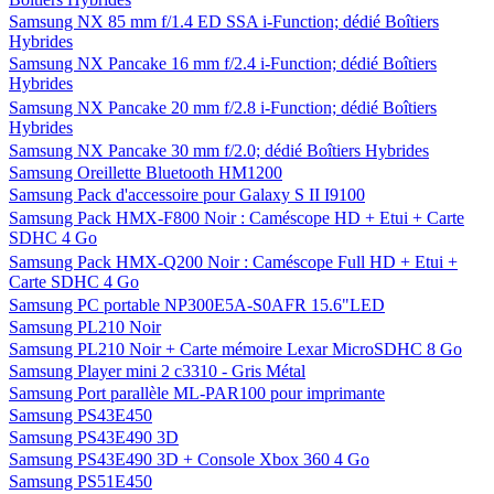
Samsung NX 85 mm f/1.4 ED SSA i-Function; dédié Boîtiers
Hybrides
Samsung NX Pancake 16 mm f/2.4 i-Function; dédié Boîtiers
Hybrides
Samsung NX Pancake 20 mm f/2.8 i-Function; dédié Boîtiers
Hybrides
Samsung NX Pancake 30 mm f/2.0; dédié Boîtiers Hybrides
Samsung Oreillette Bluetooth HM1200
Samsung Pack d'accessoire pour Galaxy S II I9100
Samsung Pack HMX-F800 Noir : Caméscope HD + Etui + Carte
SDHC 4 Go
Samsung Pack HMX-Q200 Noir : Caméscope Full HD + Etui +
Carte SDHC 4 Go
Samsung PC portable NP300E5A-S0AFR 15.6"LED
Samsung PL210 Noir
Samsung PL210 Noir + Carte mémoire Lexar MicroSDHC 8 Go
Samsung Player mini 2 c3310 - Gris Métal
Samsung Port parallèle ML-PAR100 pour imprimante
Samsung PS43E450
Samsung PS43E490 3D
Samsung PS43E490 3D + Console Xbox 360 4 Go
Samsung PS51E450