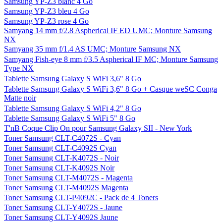
Samsung YP-Z3 blanc 4 Go
Samsung YP-Z3 bleu 4 Go
Samsung YP-Z3 rose 4 Go
Samyang 14 mm f/2.8 Aspherical IF ED UMC; Monture Samsung
NX
Samyang 35 mm f/1.4 AS UMC; Monture Samsung NX
Samyang Fish-eye 8 mm f/3.5 Aspherical IF MC; Monture Samsung
Type NX
Tablette Samsung Galaxy S WiFi 3,6" 8 Go
Tablette Samsung Galaxy S WiFi 3,6" 8 Go + Casque weSC Conga
Matte noir
Tablette Samsung Galaxy S WiFi 4,2" 8 Go
Tablette Samsung Galaxy S WiFi 5" 8 Go
T'nB Coque Clip On pour Samsung Galaxy SII - New York
Toner Samsung CLT-C4072S - Cyan
Toner Samsung CLT-C4092S Cyan
Toner Samsung CLT-K4072S - Noir
Toner Samsung CLT-K4092S Noir
Toner Samsung CLT-M4072S - Magenta
Toner Samsung CLT-M4092S Magenta
Toner Samsung CLT-P4092C - Pack de 4 Toners
Toner Samsung CLT-Y4072S - Jaune
Toner Samsung CLT-Y4092S Jaune