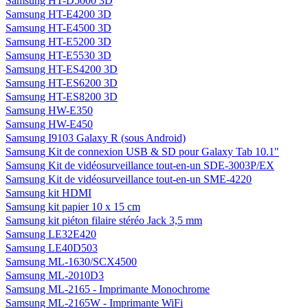
Samsung HT-D5000 3D
Samsung HT-E4200 3D
Samsung HT-E4500 3D
Samsung HT-E5200 3D
Samsung HT-E5530 3D
Samsung HT-ES4200 3D
Samsung HT-ES6200 3D
Samsung HT-ES8200 3D
Samsung HW-E350
Samsung HW-E450
Samsung I9103 Galaxy R (sous Android)
Samsung Kit de connexion USB & SD pour Galaxy Tab 10.1"
Samsung Kit de vidéosurveillance tout-en-un SDE-3003P/EX
Samsung Kit de vidéosurveillance tout-en-un SME-4220
Samsung kit HDMI
Samsung kit papier 10 x 15 cm
Samsung kit piéton filaire stéréo Jack 3,5 mm
Samsung LE32E420
Samsung LE40D503
Samsung ML-1630/SCX4500
Samsung ML-2010D3
Samsung ML-2165 - Imprimante Monochrome
Samsung ML-2165W - Imprimante WiFi