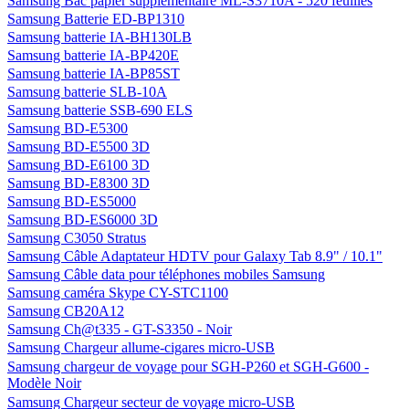
Samsung Bac papier supplémentaire ML-S3710A - 520 feuilles
Samsung Batterie ED-BP1310
Samsung batterie IA-BH130LB
Samsung batterie IA-BP420E
Samsung batterie IA-BP85ST
Samsung batterie SLB-10A
Samsung batterie SSB-690 ELS
Samsung BD-E5300
Samsung BD-E5500 3D
Samsung BD-E6100 3D
Samsung BD-E8300 3D
Samsung BD-ES5000
Samsung BD-ES6000 3D
Samsung C3050 Stratus
Samsung Câble Adaptateur HDTV pour Galaxy Tab 8.9" / 10.1"
Samsung Câble data pour téléphones mobiles Samsung
Samsung caméra Skype CY-STC1100
Samsung CB20A12
Samsung Ch@t335 - GT-S3350 - Noir
Samsung Chargeur allume-cigares micro-USB
Samsung chargeur de voyage pour SGH-P260 et SGH-G600 -
Modèle Noir
Samsung Chargeur secteur de voyage micro-USB