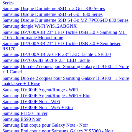
Series
Samsung Disque Dur interne SSD 512 Go - 830 Series
Samsung Disque Dur interne SSD 64 Go - 830 Series
Samsung Disque Dur interne SSD 64 Go MZ-7PC064D 830 Series
Samsung dongle Wi-Fi WIS12ABGNX
Samsung DP7000A3B 23" LED Tactile USB 3.0 + Samsung ML-
2165 - Imprimante Monochrome
Samsung DP7000A3B 23" LED Tactile USB 3.0 + Sennheiser
RS170
Samsung DP7000A3B-A01FR 23" LED Tactile USB 3.0
Samsung DP700A3B-S02FR 23" LED Tactile
Samsung Duo de 2 coques pour Samsung Galaxy II I9100 - 1 Noire
+ 1 Camel
Samsung Duo de 2 coques pour Samsung Galaxy II I9100 - 1 Noire
matelassée + 1 Rose
Samsung DV300F Argent/Rouge - WiFi
Samsung DV300F Argent/Rouge - WiFi + Etui
Samsung DV300F Noir - WiFi
Samsung DV300F Noir - WiFi + Etui
Samsung E1150 - Silver
Samsung ES90 Noir
Samsung Etui coque pour Galaxy Note - Noir
Samsung Etui coque pour Samsung Galaxy Y S5360 - Noir