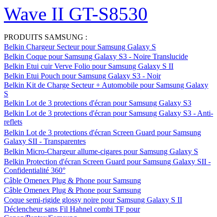
Wave II GT-S8530
PRODUITS SAMSUNG :
Belkin Chargeur Secteur pour Samsung Galaxy S
Belkin Coque pour Samsung Galaxy S3 - Noire Translucide
Belkin Etui cuir Verve Folio pour Samsung Galaxy S II
Belkin Etui Pouch pour Samsung Galaxy S3 - Noir
Belkin Kit de Charge Secteur + Automobile pour Samsung Galaxy
S
Belkin Lot de 3 protections d'écran pour Samsung Galaxy S3
Belkin Lot de 3 protections d'écran pour Samsung Galaxy S3 - Anti-
reflets
Belkin Lot de 3 protections d'écran Screen Guard pour Samsung
Galaxy SII - Transparentes
Belkin Micro-Chargeur allume-cigares pour Samsung Galaxy S
Belkin Protection d'écran Screen Guard pour Samsung Galaxy SII -
Confidentialité 360°
Câble Omenex Plug & Phone pour Samsung
Câble Omenex Plug & Phone pour Samsung
Coque semi-rigide glossy noire pour Samsung Galaxy S II
Déclencheur sans Fil Hahnel combi TF pour