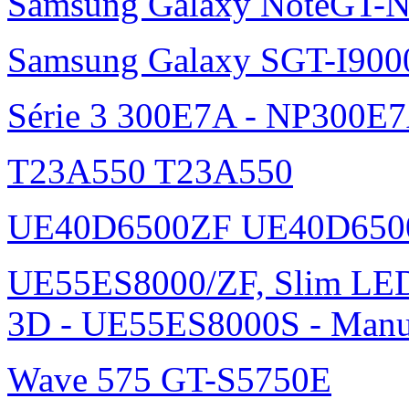
Samsung Galaxy NoteGT-
Samsung Galaxy SGT-I900
Série 3 300E7A - NP300E
T23A550 T23A550
UE40D6500ZF UE40D650
UE55ES8000/ZF, Slim L
3D - UE55ES8000S - Manu
Wave 575 GT-S5750E