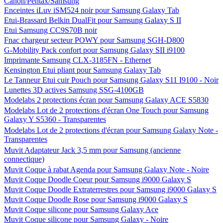
Canon/Pentax/Samsung
Enceintes iLuv iSM524 noir pour Samsung Galaxy Tab
Etui-Brassard Belkin DualFit pour Samsung Galaxy S II
Etui Samsung CC9S70B noir
Fnac chargeur secteur POWY pour Samsung SGH-D800
G-Mobility Pack confort pour Samsung Galaxy SII i9100
Imprimante Samsung CLX-3185FN - Ethernet
Kensington Etui pliant pour Samsung Galaxy Tab
Le Tanneur Etui cuir Pouch pour Samsung Galaxy S11 I9100 - Noir
Lunettes 3D actives Samsung SSG-4100GB
Modelabs 2 protections écran pour Samsung Galaxy ACE S5830
Modelabs Lot de 2 protections d'écran One Touch pour Samsung
Galaxy Y S5360 - Transparentes
Modelabs Lot de 2 protections d'écran pour Samsung Galaxy Note -
Transparentes
Muvit Adaptateur Jack 3,5 mm pour Samsung (ancienne
connectique)
Muvit Coque à rabat Agenda pour Samsung Galaxy Note - Noire
Muvit Coque Doodle Coeur pour Samsung i9000 Galaxy S
Muvit Coque Doodle Extraterrestres pour Samsung i9000 Galaxy S
Muvit Coque Doodle Rose pour Samsung i9000 Galaxy S
Muvit Coque silicone pour Samsung Galaxy Ace
Muvit Coque silicone pour Samsung Galaxy - Noire