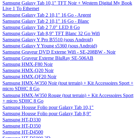
Samsung Galaxy Tab 10,1" TFT Noir + Western Digital My Book
Live 1 To Ethernet
Samsung Galaxy Tab 2 10,1" 16 Go - Argent
Samsung Galaxy Tab 2 10,1" 16 Go - Blanc
Samsung Galaxy Tab 2 7.0" LED 8 Go
Samsung Galaxy Tab 8,9" TFT Blanc 32 Go Wifi
Samsung Galaxy Y Pro B5510 (sous Android)
Samsung Galaxy Y Young s5360 (sous Android)
Samsung Graveur DVD Externe Wifi - SE-208BW - Noir
Samsung Graveur Externe BluRay SE-506AB
Samsung HMX-F80 Noir
Samsung HMX-Q20 Noir
Samsung HMX-QF20 Noir
Samsung HMX-W350 Noir (tout terrain) + Kit Accessoires Sport +
micro SDHC 8 Go
Samsung HMX-W350 Rouge (tout terrain) + Kit Accessoires Sport
+ micro SDHC 8 Go
Samsung Housse Folio pour Galaxy Tab 10,1"
Samsung Housse Folio pour Galaxy Tab 8,9"
Samsung HT-D330
Samsung HT-D350
Samsung HT-D4500