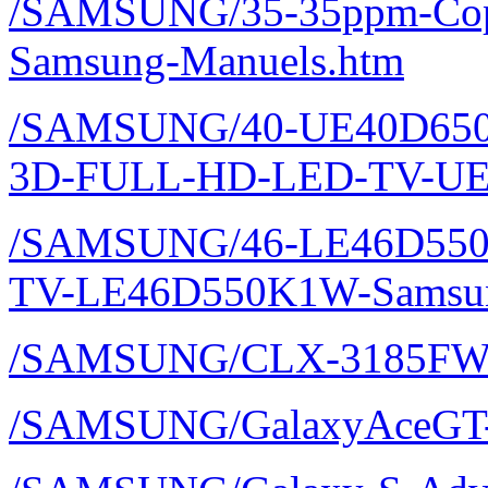
/SAMSUNG/35-35ppm-Copi
Samsung-Manuels.htm
/SAMSUNG/40-UE40D650
3D-FULL-HD-LED-TV-UE
/SAMSUNG/46-LE46D550
TV-LE46D550K1W-Samsun
/SAMSUNG/CLX-3185FW
/SAMSUNG/GalaxyAceGT-