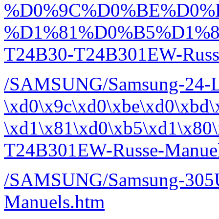
%D0%9C%D0%BE%D0%
%D1%81%D0%B5%D1%8
T24B30-T24B301EW-Russe
/SAMSUNG/Samsung-24-
\xd0\x9c\xd0\xbe\xd0\xbd\
\xd1\x81\xd0\xb5\xd1\x80
T24B301EW-Russe-Manuel
/SAMSUNG/Samsung-305
Manuels.htm