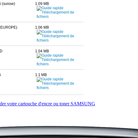
(suisse)
1.09 MB
(EUROPE)
1.06 MB
D
1.04 MB
S
1.1 MB
r votre cartouche d'encre ou toner SAMSUNG