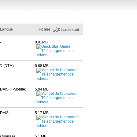
Langue
Fichier
S
0.01MB
D (DTM)
5.68 MB
AIS (T-Mobile)
5.04 MB
DAIS
5.17 MB
(suisse)
5.1 MB