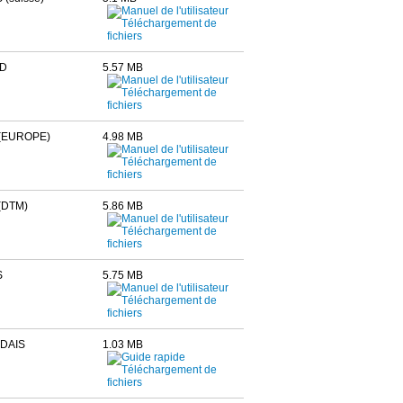
D
5.57 MB
(EUROPE)
4.98 MB
(DTM)
5.86 MB
S
5.75 MB
DAIS
1.03 MB