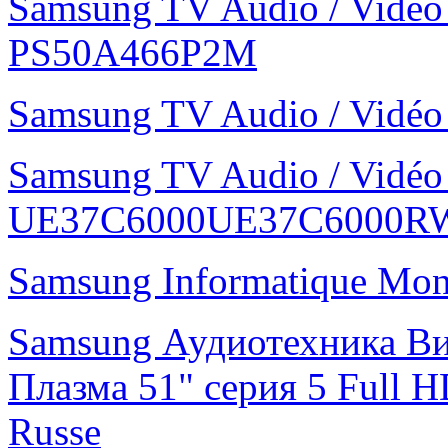
Samsung TV Audio / Vidé
PS50A466P2M
Samsung TV Audio / Vid
Samsung TV Audio / Vidé
UE37C6000UE37C6000R
Samsung Informatique Mo
Samsung Аудиотехника В
Плазма 51" cерия 5 Ful
Russe