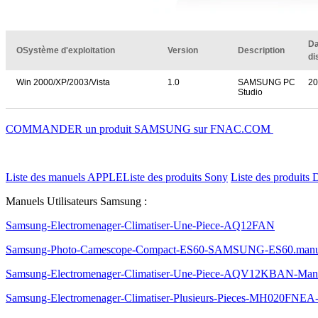
Da
OSystème d'exploitation
Version
Description
di
Win 2000/XP/2003/Vista
1.0
SAMSUNG PC
20
Studio
COMMANDER un produit SAMSUNG sur FNAC.COM
Liste des manuels APPLE
Liste des produits Sony
Liste des produits 
Manuels Utilisateurs Samsung :
Samsung-Electromenager-Climatiser-Une-Piece-AQ12FAN
Samsung-Photo-Camescope-Compact-ES60-SAMSUNG-ES60.manu
Samsung-Electromenager-Climatiser-Une-Piece-AQV12KBAN-Man
Samsung-Electromenager-Climatiser-Plusieurs-Pieces-MH020FNEA