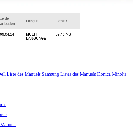
te de
Langue
Fichier
stribution
09.04.14
MULTI
69.43 MB
LANGUAGE
Dell
Liste des Manuels Samsung
Listes des Manuels Konica Minolta
els
uels
-Manuels