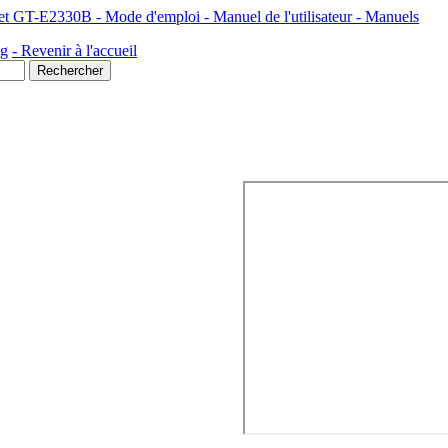
Samsung Téléphone Mobile GSM Samsung E2330 noir - Open market GT-E2330B - Mode d'emploi - Manuel de l'utilisateur - Manuels
ng
- Revenir à l'accueil