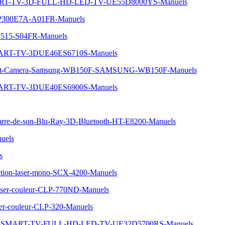
MART-TV-3D-FULL-HD-LED-TV-UE55D8000YS-Manuels
A-NP300E7A-A01FR-Manuels
RV515-S04FR-Manuels
MART-TV-3DUE46ES6710S-Manuels
mart-Camera-Samsung-WB150F-SAMSUNG-WB150F-Manuels
MART-TV-3DUE40ES6900S-Manuels
re-de-son-Blu-Ray-3D-Bluetooth-HT-E8200-Manuels
uels
s
ction-laser-mono-SCX-4200-Manuels
laser-couleur-CLP-770ND-Manuels
ser-couleur-CLP-320-Manuels
-5-SMART-TV-FULL-HD-LED-TV-UE32D5700RS-Manuels