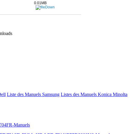
0.01MB
nloads
Dell
Liste des Manuels Samsung
Listes des Manuels Konica Minolta
-T04FR-Manuels