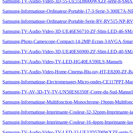
Samsung-TV-Audio-Video-3D-55-UE55D8000WXZF-serie-8-S
Samsung-Informatique-Ordinateur-Portable-17-3-Serie-3-300E7
Samsung-Informatique-Ordinateur-Portable-Serie-RV-RV515-NP-
Samsung-TV-Audio-Video-3D-UE46ES6710-ZF-Slim-LED-46-S
Samsung-Photo-Camescope-Compact-14-2MP-Ecran-3-hVGA-S
Samsung-TV-Audio-Video-3D-UE40ES6900-ZF-Slim-LED-40-S
Samsung-TV-Audio-Video-TV-LED-HG40EA590LS-Manuels
Samsung-TV-Audio-Video-Home-Cinema-Blu-ray-HT-E8200-ZF-Bar
Samsung-Informatique-Electromenager-Micro-ondes-CE117PPT-Man
Samsung-TV-AV-3D-TV-TV-UN50ES6350F-Coree-du-Sud-Manuel
Samsung-Informatique-Multifonction-Monochrome-19ppm-Multifon
Samsung-Informatique-Imprimante-Couleur-32-32ppm-Imprimante-
Samsung-Informatique-Imprimante-Couleur-16-4ppm-Imprimante-la
Samsung-TV-Audio-Video-TV-LED-32-UE32D5700WXZF-serie