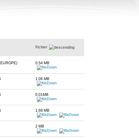
Fichier
(EUROPE)
0.54 MB
S
1.06 MB
S
0.01MB
S
1.68 MB
2 MB