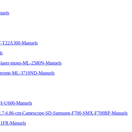
uels
TV-T22A300-Manuels
ls
e-laser-mono-ML-2580N-Manuels
ochrome-ML-3710ND-Manuels
H-U600-Manuels
D-2.7-6.86-cm-Camescope-SD-Samsung-F700-SMX-F700BP-Manuels
S1FR-Manuels