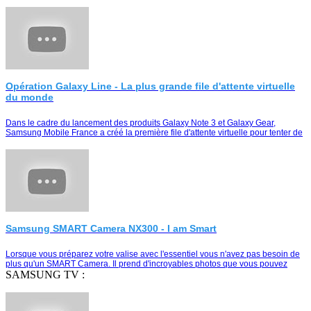
tablette ou votre Smart TV
Opération Galaxy Line - La plus grande file d'attente virtuelle
du monde
Dans le cadre du lancement des produits Galaxy Note 3 et Galaxy Gear,
Samsung Mobile France a créé la première file d'attente virtuelle pour tenter de
remporter le duo Galaxy Note …
Samsung SMART Camera NX300 - I am Smart
Lorsque vous préparez votre valise avec l'essentiel vous n'avez pas besoin de
plus qu'un SMART Camera. Il prend d'incroyables photos que vous pouvez
partager instantanément e…
SAMSUNG TV :