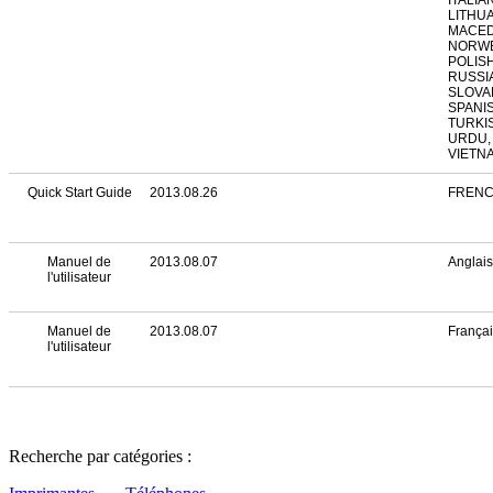
ITALIA
LITHUA
MACED
NORWE
POLIS
RUSSIA
SLOVA
SPANI
TURKIS
URDU,
VIETN
Quick Start Guide
2013.08.26
FRENC
Manuel de
2013.08.07
Anglais
l'utilisateur
Manuel de
2013.08.07
França
l'utilisateur
Recherche par catégories :