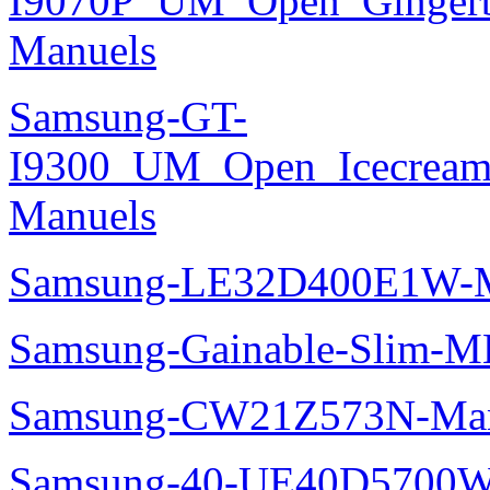
I9070P_UM_Open_Gingerbr
Manuels
Samsung-GT-
I9300_UM_Open_Icecream_
Manuels
Samsung-LE32D400E1W-M
Samsung-Gainable-Slim-
Samsung-CW21Z573N-Man
Samsung-40-UE40D5700W