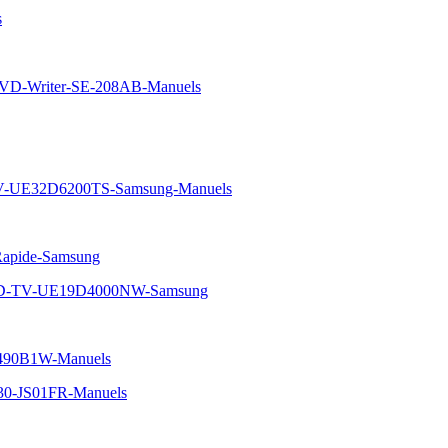
s
DVD-Writer-SE-208AB-Manuels
-UE32D6200TS-Samsung-Manuels
Rapide-Samsung
-LED-TV-UE19D4000NW-Samsung
490B1W-Manuels
730-JS01FR-Manuels