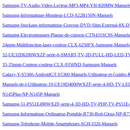
Samsung-TV-Audio-Video-Lecteur-MP3-MP4-YH-820MW-Manuel
Samsung-Informatique-Moniteur-LCD-S22B150N-Manuels
Samsung-Stockage-informatique-Graveur-DVD-Slim-External-8X-
Samsung-Electromenager-Plaque-de-cuisson-CTN431SC0S-Manuels
24ppm-Multifonction-laser-couleur-CLX-6250FX-Samsung-Manuels
32-UE32D6200WXZF-serie-6-SMART-TV-3D-FULL-HD-LED-TV
35-35ppm-Copieur-couleur-CLX-9350ND-Samsung-Manuels
Galaxy-Y-S5360-AndroidGT-S5360-Manuels-Utilisateur-et-Guides-
Manuels-de-l-Utilisateur-19-UE19D4000WXZF-serie-4-HD-TV
N145Plus-NP-N145P-Manuels
Samsung-51-PS51E490WXZF-serie-4-3D-HD-TV-PDP-TV-PS51E
Samsung-Informatique-Ordinateur-Portable-R730-Red-Gloss-NP-R
Samsung-Telephone-Mobile-Smartphones-SGH-I320-Manuels