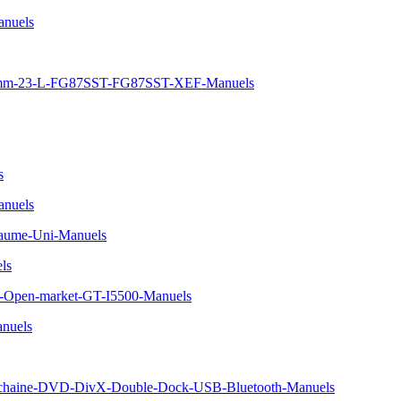
nuels
380-mm-23-L-FG87SST-FG87SST-XEF-Manuels
s
nuels
aume-Uni-Manuels
ls
r-Open-market-GT-I5500-Manuels
nuels
chaine-DVD-DivX-Double-Dock-USB-Bluetooth-Manuels