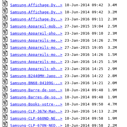
Samsung-Affichage-Dy..>
Samsung-Affichage-Dy..>
Samsung-Affichage-Dy..>
Samsung-Appareil-mob..>
Samsung-Appareil-pho..>
Samsung-Appareils-me..>
Samsung-Appareils-mo..>
Samsung-Appareils-mo..>
Samsung-Appareils-mo..>
Samsung-Appareils-ph..>
Samsung-B2440MH-Japo..>
Samsung-BN68-04109G-..>
Samsung-Barre-de-son..>
Samsung-Barres-de-so..>
Samsung-Books-votre-..>
Samsung-CLP-367W-Man..>
Samsung-CLP-660ND-NE..>
Samsung-CLP-670N-NED..>