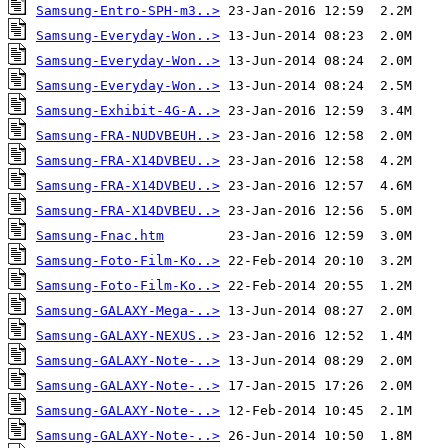
Samsung-Entro-SPH-m3..>
Samsung-Everyday-Won..>
Samsung-Everyday-Won..>
Samsung-Everyday-Won..>
Samsung-Exhibit-4G-A..>
Samsung-FRA-NUDVBEUH..>
Samsung-FRA-X14DVBEU..>
Samsung-FRA-X14DVBEU..>
Samsung-FRA-X14DVBEU..>
Samsung-Fnac.htm
Samsung-Foto-Film-Ko..>
Samsung-Foto-Film-Ko..>
Samsung-GALAXY-Mega-..>
Samsung-GALAXY-NEXUS..>
Samsung-GALAXY-Note-..>
Samsung-GALAXY-Note-..>
Samsung-GALAXY-Note-..>
Samsung-GALAXY-Note-..>