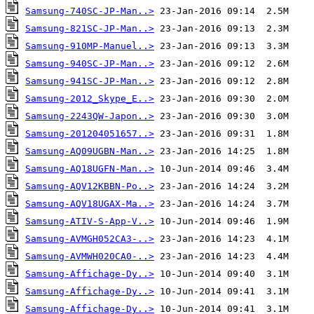
Samsung-740SC-JP-Man..>
Samsung-821SC-JP-Man..>
Samsung-910MP-Manuel..>
Samsung-940SC-JP-Man..>
Samsung-941SC-JP-Man..>
Samsung-2012_Skype_E..>
Samsung-2243QW-Japon..>
Samsung-201204051657..>
Samsung-AQ09UGBN-Man..>
Samsung-AQ18UGFN-Man..>
Samsung-AQV12KBBN-Po..>
Samsung-AQV18UGAX-Ma..>
Samsung-ATIV-S-App-V..>
Samsung-AVMGH052CA3-..>
Samsung-AVMWH020CA0-..>
Samsung-Affichage-Dy..>
Samsung-Affichage-Dy..>
Samsung-Affichage-Dy..>