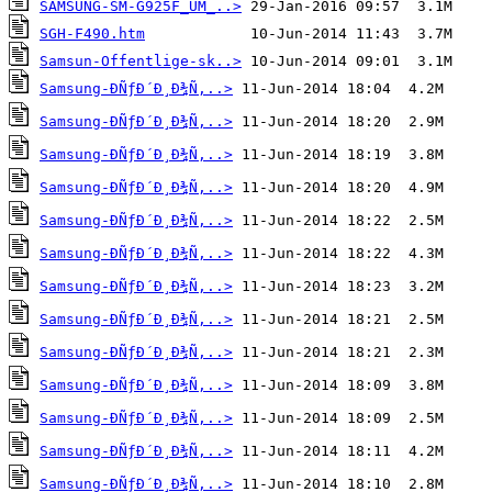
SAMSUNG-SM-G925F_UM_..>
SGH-F490.htm
Samsun-Offentlige-sk..>
Samsung-ÐÑƒÐ´Ð¸Ð¾Ñ‚..>
Samsung-ÐÑƒÐ´Ð¸Ð¾Ñ‚..>
Samsung-ÐÑƒÐ´Ð¸Ð¾Ñ‚..>
Samsung-ÐÑƒÐ´Ð¸Ð¾Ñ‚..>
Samsung-ÐÑƒÐ´Ð¸Ð¾Ñ‚..>
Samsung-ÐÑƒÐ´Ð¸Ð¾Ñ‚..>
Samsung-ÐÑƒÐ´Ð¸Ð¾Ñ‚..>
Samsung-ÐÑƒÐ´Ð¸Ð¾Ñ‚..>
Samsung-ÐÑƒÐ´Ð¸Ð¾Ñ‚..>
Samsung-ÐÑƒÐ´Ð¸Ð¾Ñ‚..>
Samsung-ÐÑƒÐ´Ð¸Ð¾Ñ‚..>
Samsung-ÐÑƒÐ´Ð¸Ð¾Ñ‚..>
Samsung-ÐÑƒÐ´Ð¸Ð¾Ñ‚..>