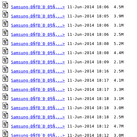
Samsung-ÐÑƒÐ´Ð¸Ð¾Ñ‚..>
Samsung-ÐÑƒÐ´Ð¸Ð¾Ñ‚..>
Samsung-ÐÑƒÐ´Ð¸Ð¾Ñ‚..>
Samsung-ÐÑƒÐ´Ð¸Ð¾Ñ‚..>
Samsung-ÐÑƒÐ´Ð¸Ð¾Ñ‚..>
Samsung-ÐÑƒÐ´Ð¸Ð¾Ñ‚..>
Samsung-ÐÑƒÐ´Ð¸Ð¾Ñ‚..>
Samsung-ÐÑƒÐ´Ð¸Ð¾Ñ‚..>
Samsung-ÐÑƒÐ´Ð¸Ð¾Ñ‚..>
Samsung-ÐÑƒÐ´Ð¸Ð¾Ñ‚..>
Samsung-ÐÑƒÐ´Ð¸Ð¾Ñ‚..>
Samsung-ÐÑƒÐ´Ð¸Ð¾Ñ‚..>
Samsung-ÐÑƒÐ´Ð¸Ð¾Ñ‚..>
Samsung-ÐÑƒÐ´Ð¸Ð¾Ñ‚..>
Samsung-ÐÑƒÐ´Ð¸Ð¾Ñ‚..>