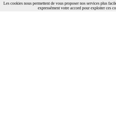
Les cookies nous permettent de vous proposer nos services plus facil
SAMSUNG TV LED [ENG]X14DVBEUH-1.113-0626.pdf
expressément votre accord pour exploiter ces co
MANUELS