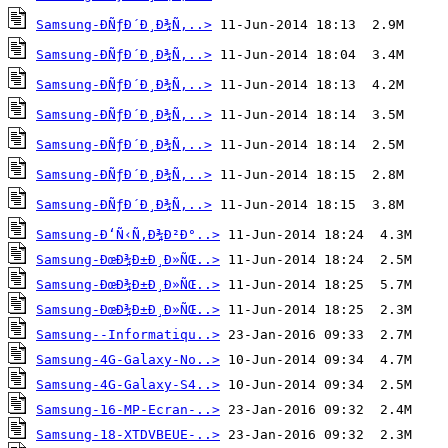
Samsung-ÐÑƒÐ´Ð¸Ð¾Ñ‚..>
Samsung-ÐÑƒÐ´Ð¸Ð¾Ñ‚..>
Samsung-ÐÑƒÐ´Ð¸Ð¾Ñ‚..>
Samsung-ÐÑƒÐ´Ð¸Ð¾Ñ‚..>
Samsung-ÐÑƒÐ´Ð¸Ð¾Ñ‚..>
Samsung-ÐÑƒÐ´Ð¸Ð¾Ñ‚..>
Samsung-ÐÑƒÐ´Ð¸Ð¾Ñ‚..>
Samsung-Ð‘Ñ‹Ñ‚Ð¾Ð²Ð°..>
Samsung-ÐœÐ¾Ð±Ð¸Ð»ÑŒ..>
Samsung-ÐœÐ¾Ð±Ð¸Ð»ÑŒ..>
Samsung-ÐœÐ¾Ð±Ð¸Ð»ÑŒ..>
Samsung--Informatiqu..>
Samsung-4G-Galaxy-No..>
Samsung-4G-Galaxy-S4..>
Samsung-16-MP-Ecran-..>
Samsung-18-XTDVBEUE-..>