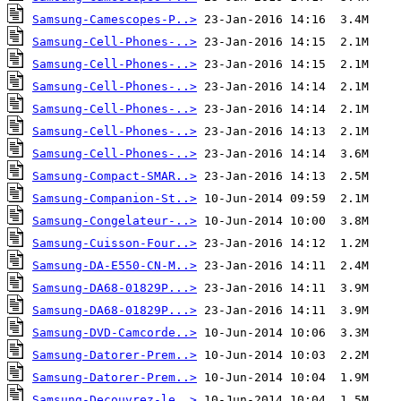
Samsung-Camescopes-P..>
Samsung-Cell-Phones-..>
Samsung-Cell-Phones-..>
Samsung-Cell-Phones-..>
Samsung-Cell-Phones-..>
Samsung-Cell-Phones-..>
Samsung-Cell-Phones-..>
Samsung-Compact-SMAR..>
Samsung-Companion-St..>
Samsung-Congelateur-..>
Samsung-Cuisson-Four..>
Samsung-DA-E550-CN-M..>
Samsung-DA68-01829P...>
Samsung-DA68-01829P...>
Samsung-DVD-Camcorde..>
Samsung-Datorer-Prem..>
Samsung-Datorer-Prem..>
Samsung-Decouvrez-le..>