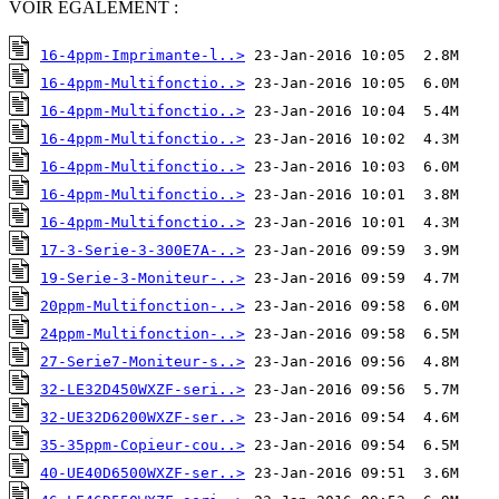
VOIR EGALEMENT :
16-4ppm-Imprimante-l..>
16-4ppm-Multifonctio..>
16-4ppm-Multifonctio..>
16-4ppm-Multifonctio..>
16-4ppm-Multifonctio..>
16-4ppm-Multifonctio..>
16-4ppm-Multifonctio..>
17-3-Serie-3-300E7A-..>
19-Serie-3-Moniteur-..>
20ppm-Multifonction-..>
24ppm-Multifonction-..>
27-Serie7-Moniteur-s..>
32-LE32D450WXZF-seri..>
32-UE32D6200WXZF-ser..>
35-35ppm-Copieur-cou..>
40-UE40D6500WXZF-ser..>