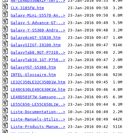
46-LE46D550WXZF-seri..>
CLX-3185FW.htm
Galaxy-Mini-S5570-An..>
Galaxy-S-Advance-GT-..>
Galaxy-Y-S5360-Andro..>
GalaxyAceGT-S5830.htm
GalaxySIIGT-I9100.htm
GalaxyTab8.9GT-P7310..>
GalaxyTab10.1GT-P750..>
GalaxyYGT-S5360.htm
INTEL-Glossaire.htm
LE32C350LE32C350D1W.htm
LE40C630LE40C630K1W.htm
LE40D503F7W-Samsung-..>
LE55C650-LE55C650L1W..>
Liste-Documentation-..>
Liste-Manuels-Utilis..>
Liste-Produits-Manue..>