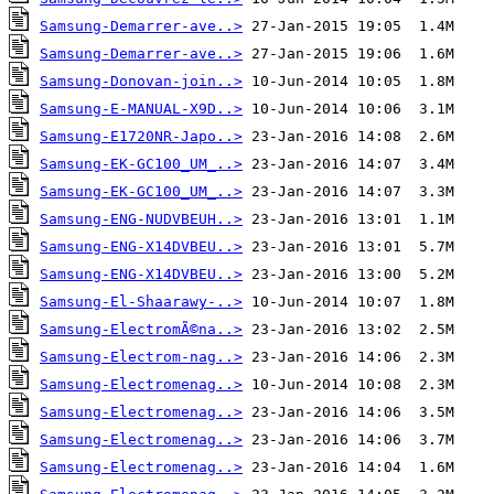
Samsung-Demarrer-ave..>
Samsung-Demarrer-ave..>
Samsung-Donovan-join..>
Samsung-E-MANUAL-X9D..>
Samsung-E1720NR-Japo..>
Samsung-EK-GC100_UM_..>
Samsung-EK-GC100_UM_..>
Samsung-ENG-NUDVBEUH..>
Samsung-ENG-X14DVBEU..>
Samsung-ENG-X14DVBEU..>
Samsung-El-Shaarawy-..>
Samsung-ElectromÃ©na..>
Samsung-Electrom-nag..>
Samsung-Electromenag..>
Samsung-Electromenag..>
Samsung-Electromenag..>
Samsung-Electromenag..>