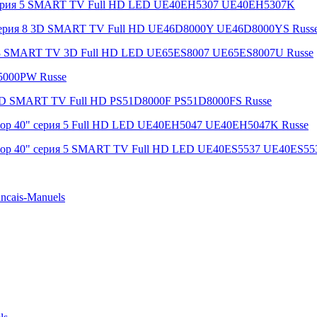
 серия 5 SMART TV Full HD LED UE40EH5307 UE40EH5307K
 Серия 8 3D SMART TV Full HD UE46D8000Y UE46D8000YS Russ
я 8 SMART TV 3D Full HD LED UE65ES8007 UE65ES8007U Russe
5000PW Russe
 3D SMART TV Full HD PS51D8000F PS51D8000FS Russe
зор 40" серия 5 Full HD LED UE40EH5047 UE40EH5047K Russe
зор 40" серия 5 SMART TV Full HD LED UE40ES5537 UE40ES55
cais-Manuels