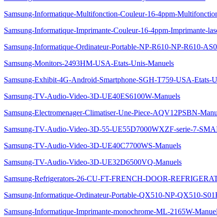
Samsung-Informatique-Multifonction-Couleur-16-4ppm-Multifoncti
Samsung-Informatique-Imprimante-Couleur-16-4ppm-Imprimante-la
Samsung-Informatique-Ordinateur-Portable-NP-R610-NP-R610-AS0
Samsung-Monitors-2493HM-USA-Etats-Unis-Manuels
Samsung-Exhibit-4G-Android-Smartphone-SGH-T759-USA-Etats-U
Samsung-TV-Audio-Video-3D-UE40ES6100W-Manuels
Samsung-Electromenager-Climatiser-Une-Piece-AQV12PSBN-Manu
Samsung-TV-Audio-Video-3D-55-UE55D7000WXZF-serie-7-S
Samsung-TV-Audio-Video-3D-UE40C7700WS-Manuels
Samsung-TV-Audio-Video-3D-UE32D6500VQ-Manuels
Samsung-Refrigerators-26-CU-FT-FRENCH-DOOR-REFRIGERA
Samsung-Informatique-Ordinateur-Portable-QX510-NP-QX510-S0
Samsung-Informatique-Imprimante-monochrome-ML-2165W-Manue