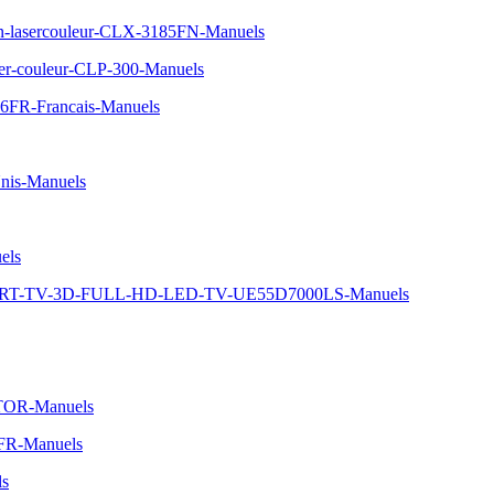
on-lasercouleur-CLX-3185FN-Manuels
ser-couleur-CLP-300-Manuels
6FR-Francais-Manuels
nis-Manuels
els
MART-TV-3D-FULL-HD-LED-TV-UE55D7000LS-Manuels
TOR-Manuels
1FR-Manuels
ls