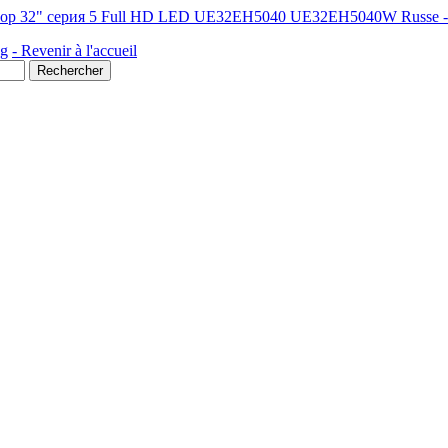
32" серия 5 Full HD LED UE32EH5040 UE32EH5040W Russe - Mode d
ng
- Revenir à l'accueil