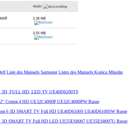
Файл
СКИЙ
3.36 MB
3.55 MB
Dell
Liste des Manuels Samsung
Listes des Manuels Konica Minolta
TV, 3D, FULL HD, LED TV UE40D6200TS
 32" Серия 4 HD UE32C4000P UE32C4000PW Russe
ерия 6 3D SMART TV Full HD UE40D6100S UE40D6100SW Russe
я 8 3D SMART TV Full HD LED UE55ES8007 UE55ES8007U Russe