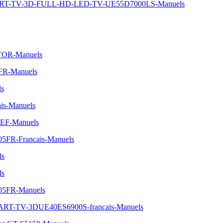
MART-TV-3D-FULL-HD-LED-TV-UE55D7000LS-Manuels
TOR-Manuels
1FR-Manuels
ls
is-Manuels
SEF-Manuels
05FR-Francais-Manuels
ls
ls
A05FR-Manuels
RT-TV-3DUE40ES6900S-francais-Manuels