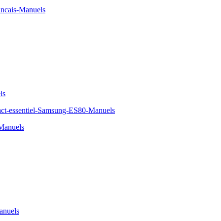
cais-Manuels
ls
t-essentiel-Samsung-ES80-Manuels
Manuels
anuels