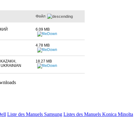
Файл
СКИЙ
6.09 MB
4.78 MB
 KAZAKH,
18.27 MB
 UKRAINIAN
wnloads
Dell
Liste des Manuels Samsung
Listes des Manuels Konica Minolta