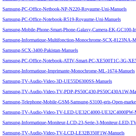
Samsung-PC-Office-Netbook-NP-N220-Royaume-Uni-Manuels
Samsung-PC-Office-Notebook-R519-Royaume-Uni-Manuels
Samsung-Mobile-Phone-Smart-Phone-Galaxy-Camera-EK-GC100-I
Samsung-Informatique-Multifonction-Monochrome-SCX-8123NA-M
Samsung-SCX-3400-Pakistan-Manuels
Samsung-PC-Office-Notebook-ATIV-Smart-PC-XE500T1C-3G-XE
Samsung-Informatique-Imprimante-Monochrome-ML-1674-Manuels
Samsung-TV-Audio-Video-3D-UE55D6300SS-Manuels
Samsung-TV-Audio-Video-TV-PDP-PS50C430-PS50C430A1W-Ma
Samsung-Telephone-Mobile-GSM-Samsung-S3100-gris-Open-marke
Samsung-TV-Audio-Video-TV-LED-UE32C4000-UE32C4000PW-M
Samsung-Informatique-Moniteur-LCD-23-Serie-3-Moniteur-LED-
Samsung-TV-Audio-Video-TV-LCD-LE32B350F1W-Manuels