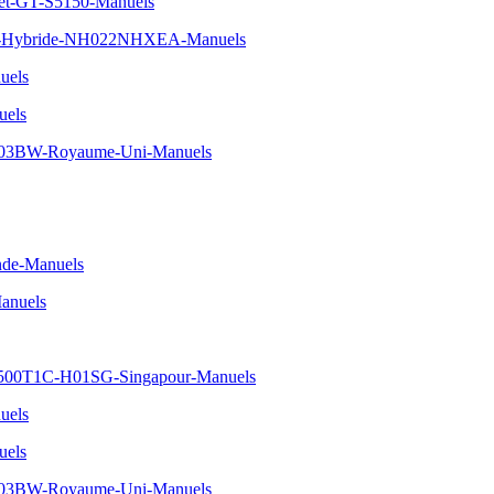
et-GT-S5150-Manuels
EHS-Hybride-NH022NHXEA-Manuels
uels
uels
03BW-Royaume-Uni-Manuels
nde-Manuels
anuels
500T1C-H01SG-Singapour-Manuels
uels
uels
03BW-Royaume-Uni-Manuels