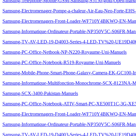
Samsung-Telephone-Mobile-GSM-Samsung-S5150-gold-Open-mark
Samsung-Electromenager-Pompe-a-chaleur-Air-Eau-Neo-Forte-
Samsung-Electromenagers-Front-Loader-WF710Y4BKWQ-EN-Man
Samsung-Informatique-Ordinateur-Portable-NP350V5C-S06FR-Man
Samsung-TV-AV-LED-19-D4003-Series-4-LED-TV%20-UE19D40
Samsung-PC-Office-Netbook-NP-N220-Royaume-Uni-Manuels
Samsung-PC-Office-Notebook-R519-Royaume-Uni-Manuels
Samsung-Mobile-Phone-Smart-Phone-Galaxy-Camera-EK-GC100-I
Samsung-Informatique-Multifonction-Monochrome-SCX-8123NA-M
Samsung-SCX-3400-Pakistan-Manuels
Samsung-PC-Office-Notebook-ATIV-Smart-PC-XE500T1C-3G-XE
Samsung-Electromenagers-Front-Loader-WF710Y4BKWQ-EN-Man
Samsung-Informatique-Ordinateur-Portable-NP350V5C-S06FR-Man
Samsung-TV-AV-LED-19-D4003-Series-4-LED-TV%20-UE19D40