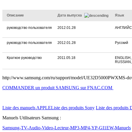
Описание
Дата выпуска
Язык
руководство пользователя
2012.01.28
АНГЛИЙ
руководство пользователя
2012.01.28
Русский
Краткое руководство
2011.05.18
ENGLISH,
RUSSIAN,
http://www.samsung.com/ru/support/model/UE32D5000PWXMS-do
COMMANDER un produit SAMSUNG sur FNAC.COM
Liste des manuels APPLE
Liste des produits Sony
Liste des produits 
Manuels Utilisateurs Samsung :
Samsung-TV-Audio-Video-Lecteur-MP3-MP4-YP-GI1EW-Manuels