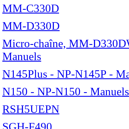
MM-C330D
MM-D330D
Micro-chaîne, MM-D330DW
Manuels
N145Plus - NP-N145P - Ma
N150 - NP-N150 - Manuels
RSH5UEPN
SGH-F490