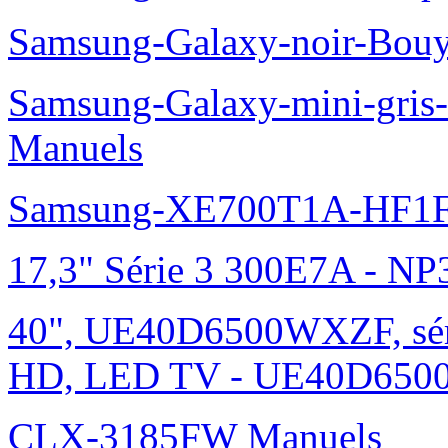
Samsung-Galaxy-noir-Bou
Samsung-Galaxy-mini-gris
Manuels
Samsung-XE700T1A-HF1F
17,3" Série 3 300E7A - N
40", UE40D6500WXZF, sé
HD, LED TV - UE40D6500
CLX-3185FW Manuels