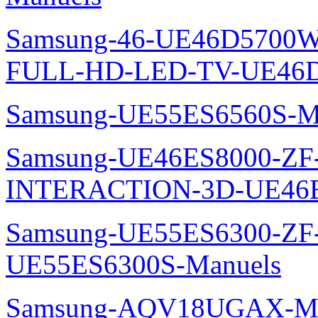
Samsung-46-UE46D5700W
FULL-HD-LED-TV-UE46D
Samsung-UE55ES6560S-M
Samsung-UE46ES8000-ZF
INTERACTION-3D-UE46E
Samsung-UE55ES6300-ZF
UE55ES6300S-Manuels
Samsung-AQV18UGAX-Ma