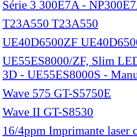
Série 3 300E7A - NP300E
T23A550 T23A550
UE40D6500ZF UE40D650
UE55ES8000/ZF, Slim L
3D - UE55ES8000S - Manu
Wave 575 GT-S5750E
Wave II GT-S8530
16/4ppm Imprimante laser 