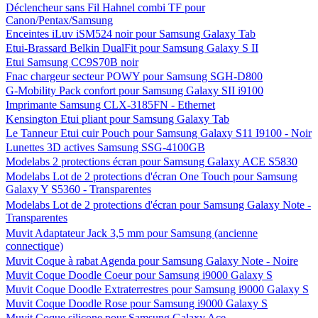
Déclencheur sans Fil Hahnel combi TF pour
Canon/Pentax/Samsung
Enceintes iLuv iSM524 noir pour Samsung Galaxy Tab
Etui-Brassard Belkin DualFit pour Samsung Galaxy S II
Etui Samsung CC9S70B noir
Fnac chargeur secteur POWY pour Samsung SGH-D800
G-Mobility Pack confort pour Samsung Galaxy SII i9100
Imprimante Samsung CLX-3185FN - Ethernet
Kensington Etui pliant pour Samsung Galaxy Tab
Le Tanneur Etui cuir Pouch pour Samsung Galaxy S11 I9100 - Noir
Lunettes 3D actives Samsung SSG-4100GB
Modelabs 2 protections écran pour Samsung Galaxy ACE S5830
Modelabs Lot de 2 protections d'écran One Touch pour Samsung
Galaxy Y S5360 - Transparentes
Modelabs Lot de 2 protections d'écran pour Samsung Galaxy Note -
Transparentes
Muvit Adaptateur Jack 3,5 mm pour Samsung (ancienne
connectique)
Muvit Coque à rabat Agenda pour Samsung Galaxy Note - Noire
Muvit Coque Doodle Coeur pour Samsung i9000 Galaxy S
Muvit Coque Doodle Extraterrestres pour Samsung i9000 Galaxy S
Muvit Coque Doodle Rose pour Samsung i9000 Galaxy S
Muvit Coque silicone pour Samsung Galaxy Ace