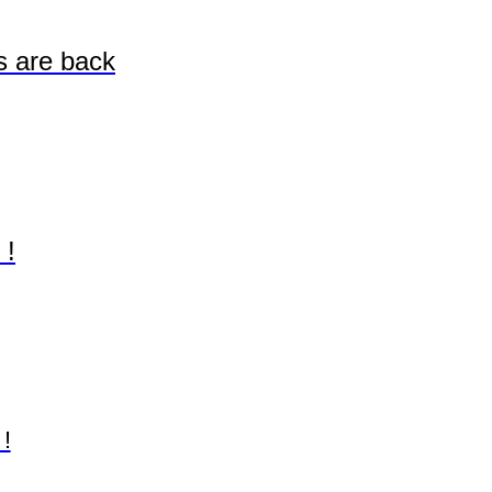
s are back
 !
 !