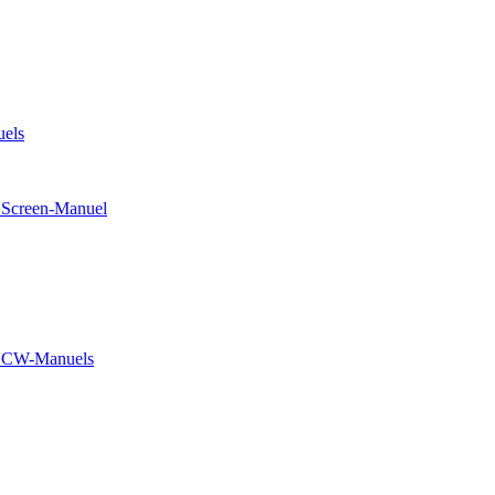
els
Screen-Manuel
G1CW-Manuels