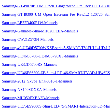
Samsung-GT-I9070P_UM_Open_Gingerbread_Fre_Rev.1.0_120710_
Samsung-GT-I9300_UM_Open_Icecream_Fre_Rev.1.2_120725_Scre
Samsung-LE32D400E1W-Manuels
Samsung-Gainable-Slim-MH026FEEA-Manuels
Samsung-CW21Z573N-Manuels
Samsung-40-UE40D5700WXZF-serie-5-SMART-TV-FULL-HD-L
Samsung-UE46C8700-UE46C8790XS-Manuels
Samsung-UE32D5700RS-Manuels
Samsung-UE46ES6300-ZF-Slim-LED-46-SMART-TV-3D-UE46ES
Samsung-2012_Skype_Eng-0316-1-Manuels
Samsung-NS140SDXEA-Manuels
Samsung-MH050FXEA2B-Manuels
Samsung-UE75ES9000S-Slim-LED-75-SMART-Interaction-3D-Man