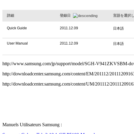
詳細
登録日
言語を選択
Quick Guide
2011.12.09
日本語
User Manual
2011.12.09
日本語
http://www.samsung.com/jp/support/model/SGH-V941ZKVSBM-do
http://downloadcenter.samsung.com/content/EM/201112/20111209163
http://downloadcenter.samsung.com/content/UM/201112/2011120916
Manuels Utilisateurs Samsung :