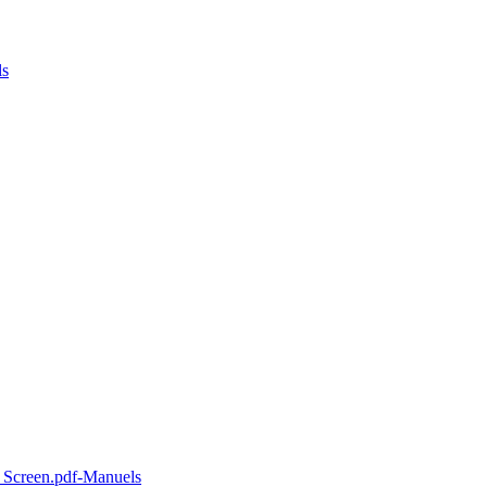
ls
creen.pdf-Manuels