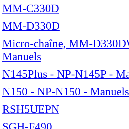
MM-C330D
MM-D330D
Micro-chaîne, MM-D330DW
Manuels
N145Plus - NP-N145P - Ma
N150 - NP-N150 - Manuels
RSH5UEPN
SGH-F490