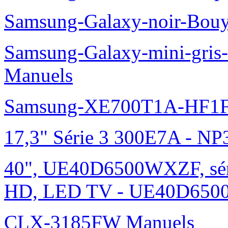
Samsung-Galaxy-noir-Bou
Samsung-Galaxy-mini-gris
Manuels
Samsung-XE700T1A-HF1F
17,3" Série 3 300E7A - N
40", UE40D6500WXZF, sé
HD, LED TV - UE40D6500
CLX-3185FW Manuels