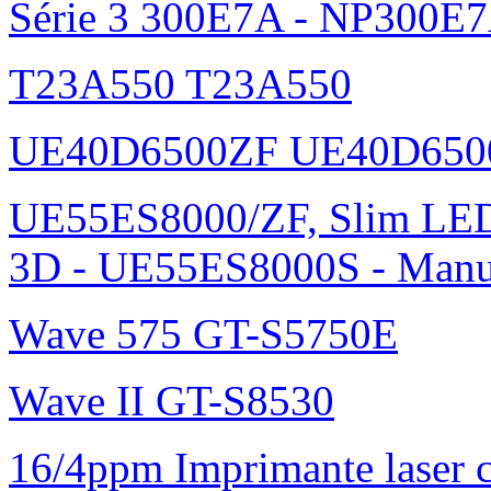
Série 3 300E7A - NP300E
T23A550 T23A550
UE40D6500ZF UE40D650
UE55ES8000/ZF, Slim L
3D - UE55ES8000S - Manu
Wave 575 GT-S5750E
Wave II GT-S8530
16/4ppm Imprimante laser 