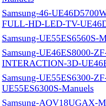
Samsung-46-UE46D5700W
FULL-HD-LED-TV-UE46D
Samsung-UE55ES6560S-M
Samsung-UE46ES8000-ZF
INTERACTION-3D-UE46E
Samsung-UE55ES6300-ZF
UE55ES6300S-Manuels
Samsung-AQV18UGAX-Ma