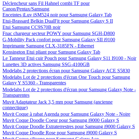
Déclencheur sans Fil Hahnel combi TF pour
Canon/Pentax/Samsung
Enceintes iLuv iSM524 noir pour Samsung Galaxy Tab
Etui-Brassard Belkin DualFit pour Samsung Galaxy S II
Etui Samsung CC9S70B noir
Fnac chargeur secteur POWY pour Samsung SGH-D800
G-Mobility Pack confort pour Samsung Galaxy SII i9100
Imprimante Samsung CLX-3185FN - Ethernet
Kensington Etui pliant pour Samsung Galaxy Tab
Le Tanneur Etui cuir Pouch pour Samsung Galaxy S11 I9100 - Noir
Lunettes 3D actives Samsung SSG-4100GB
Modelabs 2 protections écran pour Samsung Galaxy ACE S5830
Modelabs Lot de 2 protections d'écran One Touch pour Samsung
Galaxy Y S5360 - Transparentes
Modelabs Lot de 2 protections d'écran pour Samsung Galaxy Note -
Transparentes
Muvit Adaptateur Jack 3,5 mm pour Samsung (ancienne
connectique)
Muvit Coque à rabat Agenda pour Samsung Galaxy Note - Noire
Muvit Coque Doodle Coeur pour Samsung i9000 Galaxy S
Muvit Coque Doodle Extraterrestres pour Samsung i9000 Galaxy S
Muvit Coque Doodle Rose pour Samsung i9000 Galaxy S
Muvit Coque silicone pour Samsung Galaxy Ace